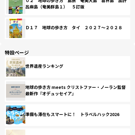
０２ 地球の歩き方 島旅 奄美大島 喜界島 加計
呂麻島（奄美群島１） ５訂版
Ｄ１７ 地球の歩き方 タイ ２０２７～２０２８
特設ページ
世界遺産ランキング
地球の歩き方 meets クリストファー・ノーラン監督
最新作『オデュッセイア』
準備も滞在もスマートに！ トラベルハック2026