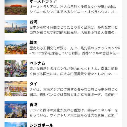
オーストラリア
部のニューオーリンズでは、音楽と美食が融合した独特の
ワイ島は見逃せない。また、定番の観光地といえばオアフ
文化が魅力。旅行者はアメリカの各地域で異なる魅力を楽
島だが、静かな自然を求めるならマウイ島やカウアイ島が
オーストラリアは、壮大な自然と多様な文化が魅力の国。
しみながら、その多様性と豊かな歴史を感じることができ
おすすめ。エメラルドグリーンに輝く海をはじめ、豊かな
シドニーのシンボルであるシドニー・オペラハウス、オー
るだろう。車でのロードトリップや列車の旅も、アメリカ
文化や歴史が息づいている。「アロハスピリット」と呼ば
ストラリア東海岸北部に広がる大サンゴ礁地帯グレートバ
ならではの贅沢な旅のスタイルだ。 なお、新着のアメリカ
台湾
れるおもてなしの心で訪れる人々を迎えてくれるハワイの
リアリーフや大陸中央部にそびえるウルル（エアーズロッ
情報は
コンテンツ一覧
を参照してほしい。
人々、おいしいローカルフードやハワイアンミュージッ
ク）、タスマニアの美しい原生林やケアンズの熱帯雨林な
日本から約４時間ほどでたどり着く台湾は、多彩な文化と
ク、伝統的なフラダンスなど、すべてがハワイの魅力を彩
ど、見どころがたくさん。また、カフェやワイン、オージ
自然が織りなす魅力的な観光地。活気あふれる大都市の台
っている。訪れるたびに新しい発見と感動が待っているハ
ービーフなどの食文化も豊かで、美味しいものであふれて
北やノスタルジックな町並みが人気な九份（ジォウフェ
ワイを、存分に味わってほしい。 なお、新着のハワイ情報
韓国
いる。アクティビティも充実しており、サーフィンやダイ
ン）、静ひつな山岳地帯である台湾東部など、都市の喧騒
は
コンテンツ一覧
を参照してほしい。
ビング、ハイキングなど、アウトドア好きにはたまらな
と山間の静けさが共存しており、訪れる人に新しい発見と
歴史ある王朝文化が残る一方で、最先端のファッションやK
い。オーストラリアの多彩な魅力を存分に味わいつくそ
驚きをもたらしてくれる。また、奥深い台湾の食文化も魅
-POPで世界を席巻している韓国。首都ソウルの宮殿や伝統
う。 なお、新着のオーストラリア情報は
コンテンツ一覧
を
力で、夜市などの屋台グルメから高級料理、ヘルシーで美
家屋が並ぶエリアでは韓国の歴史と文化に浸ることがで
参照してほしい。
ベトナム
容にもいいと評判のスイーツなど、バラエティ豊かな料理
き、地方に足を延ばせば四季折々の自然美を楽しむことが
が味わえる。 なお、新着の台湾情報は
コンテンツ一覧
を参
できる。そして、キムチや焼肉、絶品のストリートフード
豊かな自然と多様な文化が魅力的なベトナム。南北に細長
照してほしい。
まで、さまざまな韓国料理が待っている。夜には、韓国な
く伸びる国土には、広大な田園風景や青々とした山々、世
らではのナイトライフも堪能できる。あたたかいホスピタ
界遺産に登録された壮大な自然景観が点在し、都市部では
タイ
リティに包まれながら、韓国の多彩な魅力を心ゆくまで味
急速な発展と共に伝統が息づく。ハノイの古い町並みやホ
わってみてほしい。 なお、新着の韓国情報は
コンテンツ一
ーチミン市のフランス統治時代の建物も、独特の雰囲気を
タイは、東南アジアに位置する豊かな自然と歴史が息づく
覧
を参照してほしい。
醸し出している。また、バラエティの豊かさとおいしさで
国だ。首都バンコクは高層ビルが立ち並ぶ一方、伝統的な
世界中の食通を魅了してやまないベトナム料理も魅力のひ
寺院や市場がいたるところに点在し、古きよき文化と現代
香港
とつ。フォーやバインミー、ベトナムコーヒーなどは、ぜ
の活気が交差している。北部ではチェンマイなどの山岳地
ひ現地で味わいたい。どの地域を訪れてもあたたかい人々
帯で自然と触れ合い、南部ではプーケットやクラビの美し
アジアと西洋の文化が交わる香港は、特有のエネルギーを
が旅行者を迎えてくれるので、きっと忘れられない旅にな
いビーチでリゾート気分を楽しむことができる。タイ料理
もっている。ヴィクトリア湾に広がる壮大な景色、近未来
るはずだ。 なお、新着のベトナム情報は
コンテンツ一覧
を
は世界的に有名で、屋台から高級レストランまで味覚を刺
的なアートスポット、そして歴史と現代が融合した町並
参照してほしい。
シンガポール
激する。気候は一年中温暖で、どの季節にも異なる楽しみ
み、どこを訪れても感動するはず。観光スポットが密集し