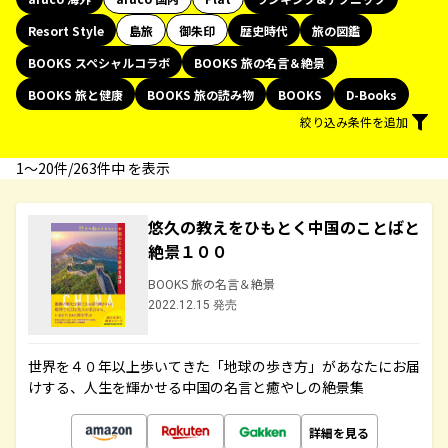
Resort Style
島旅
御朱印
歴史時代
旅の図鑑
BOOKS スペシャルコラボ
BOOKS 旅の名言＆絶景
BOOKS 旅と健康
BOOKS 旅の読み物
BOOKS
D-Books
絞り込み条件を追加
1〜20件/263件中 を表示
悠久の教えをひもとく中国のことばと
絶景１００
BOOKS 旅の名言＆絶景
2022.12.15 発売
世界を４０年以上歩いてきた「地球の歩き方」があなたにお届
けする、人生を輝かせる中国の名言と癒やしの絶景集
詳細を見る