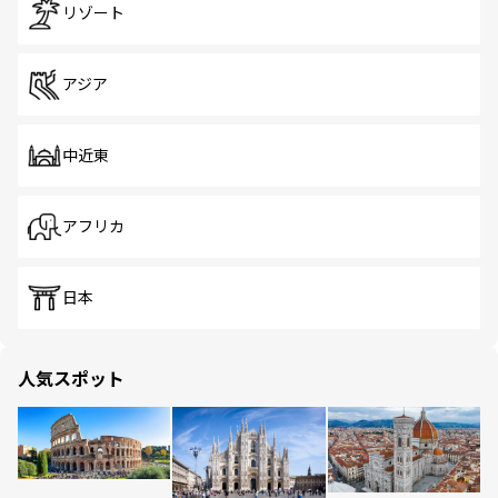
リゾート
アジア
中近東
アフリカ
日本
人気スポット