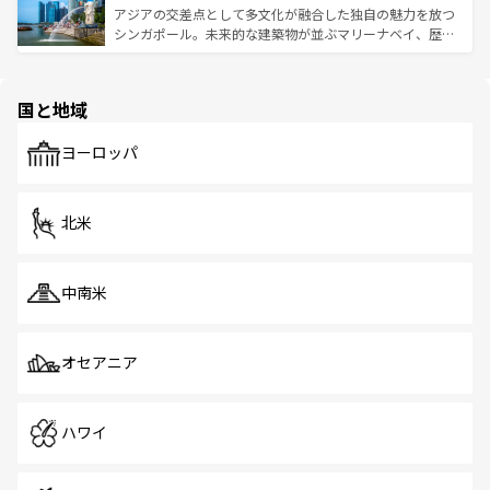
が待っている。親しみやすいタイの人々、仏教を中心とし
ており、効率よく見どころを回れるのも魅力。息をのむよ
アジアの交差点として多文化が融合した独自の魅力を放つ
た文化、そして多様な観光資源が、訪れる旅人を魅了し続
うな絶景から文化的な体験まで、香港を存分に楽しみ尽く
シンガポール。未来的な建築物が並ぶマリーナベイ、歴史
ける。 なお、新着のタイ情報は
コンテンツ一覧
を参照して
そう。 なお、新着の香港情報は
コンテンツ一覧
を参照して
と伝統を感じられるエスニックタウン、多数の緑豊かな公
ほしい。
ほしい。
園や自然保護区など、自然が調和した近代的な景観と文化
の多様性あふれるカラフルな町は、どこを歩いても新しい
国と地域
発見がある。さらに、治安のよさや充実した公共交通機関
も、旅行者にとっては魅力的なポイント。グルメも豊富
で、ホーカーズは地元の風情を楽しめる外せないスポット
ヨーロッパ
だ。訪れる人を飽きさせないシンガポールで、多様な魅力
を体感しよう。 なお、新着のシンガポール情報は
コンテン
ツ一覧
を参照してほしい。
北米
中南米
オセアニア
ハワイ