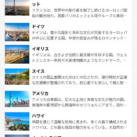
なお、新着のイタリア情報は
コンテンツ一覧
を参照してほ
れる闘牛、そして美味しいタパスが生活の一部となってい
ット
しい。
る。首都マドリードの洗練された雰囲気や、バルセロナの
フランスは、世界中の旅行者を魅了し続けるヨーロッパ屈
アートに溢れた街角から、地方では古代ローマ遺跡や中世
指の観光地だ。首都パリのエッフェル塔やルーブル美術館
の城塞都市、穏やかなビーチリゾートまで多彩な表情を見
といった象徴的なスポットから、田舎町の古風な美しさま
せる。地方によって風土や気候が異なるスペインはその個
ドイツ
で、幅広い魅力が詰まっている。華麗な宮殿、歴史的な大
性で訪れる人を魅了する。 なお、新着のスペイン情報は
コ
聖堂、美しいビーチ、そして豊かな自然が、訪れる者を心
ドイツは、豊かな歴史と多彩な文化が交差するヨーロッパ
ンテンツ一覧
を参照してほしい。
から魅了する。また、フランスは美食の国としても知ら
の中心に位置する国。中世の街並みが残るロマンチック街
れ、フランス料理はユネスコ無形文化遺産にも登録されて
道から、未来を先取りするようなモダンな都市まで多様な
イギリス
いる。シャンパンの発祥地であるランス、プロヴァンスの
顔を持つこの国は、どこを歩いても飽きることがない。ベ
香り高いラベンダー畑など、多彩な楽しみ方が可能だ。さ
ルリンの文化的活気、バイエルン州のアルプスの絶景、そ
イギリスは、古きよき伝統と最先端が共存する国。ウェス
らに、パリ以外の地域にも魅力が溢れており、どの街角に
してライン川沿いのワイン畑といった風景は必見。ビール
トミンスター寺院や大英博物館のようなランドマーク、歴
も豊かな歴史と文化が息づいている。パリ以外の個性あふ
とソーセージを味わいながら地元の人と過ごす楽しい時間
史ある大学都市、美しい丘陵地帯や牧歌的な風景など、エ
れる地方に足を運ぶとそれぞれで全く異なる文化を体験で
スイス
は、お酒好きな人にはぜひ体験してほしい。 なお、新着の
リアごとに異なる魅力がある。また、優雅なアフタヌーン
きるだろう。 なお、新着のフランス情報は
コンテンツ一覧
ドイツ情報は
コンテンツ一覧
を参照してほしい。
ティー、ビール好きにはたまらない英国パブ、サッカー観
スイスの国土面積は九州ほどの広さだが、運行時刻が正確
を参照してほしい。
戦など、本場だからこそできる体験も豊富。イギリスを旅
な交通網が整備されており、初心者でも安心して個人旅行
して楽しみつくそう。 なお、新着のイギリス情報は
コンテ
を楽しめる。日本同様に時刻表どおりの旅が可能だ。中世
アメリカ
ンツ一覧
を参照してほしい。
の建物がそのまま残る町や、スイスならではのユニークな
博物館もあり、アルプス観光だけでなく町歩きも満喫する
アメリカ合衆国は、広大な土地と多様な文化が魅力の国。
ことができる。国民の所得が高いため物価も高いが、旅行
東海岸の都市部から西海岸のカリフォルニアまで、訪れる
者向けの交通パス提供のサービスもあり、うまく活用すれ
場所ごとに異なる風景と体験が待っている。ニューヨーク
ハワイ
ば市内交通費無料で観光を楽しむこともできる。 なお、新
のような巨大都市は、観光、ショッピング、エンターテイ
着のスイス情報は
コンテンツ一覧
を参照してほしい。
ンメントが詰まった刺激的なスポットだ。一方、アメリカ
年間を通じて温暖な気候に恵まれ、多くの島で構成される
西部には大自然が広がり、グランドキャニオンやイエロー
ハワイは、どの島も独自の魅力をもっている。大自然の神
ストーン国立公園といった絶景が堪能できる。さらに、南
秘を感じたいなら、火山が生み出した壮大な景観を誇るハ