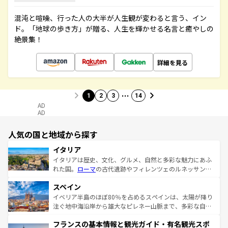
混沌と喧噪、行った人の大半が人生観が変わると言う、イン
ド。「地球の歩き方」が贈る、人生を輝かせる名言と癒やしの
絶景集！
詳細を見る
…
1
2
3
14
AD
AD
人気の国と地域から探す
イタリア
イタリアは歴史、文化、グルメ、自然と多彩な魅力にあふ
れた国。
ローマ
の古代遺跡やフィレンツェのルネッサンス
美術、ヴェネツィアの運河など、歴史あるスポットはもち
スペイン
ろん、トスカーナの美しい田園風景やアマルフィ海岸の絶
景など、自然景観も見逃せない。観光の合間には、本場の
イベリア半島のほぼ80％を占めるスペインは、太陽が降り
ピザやパスタなど、絶品のイタリア料理を堪能することも
注ぐ地中海沿岸から雄大なピレネー山脈まで、多彩な自然
できる。朝目覚めてから夜眠るまで、すべての瞬間を楽し
と文化が詰まったヨーロッパ屈指の旅行先だ。多様な地域
フランスの基本情報と観光ガイド・有名観光スポ
ませてくれるイタリアで、忘れられない旅をしてみよう！
文化が根付くこの国では、情熱的なフラメンコ、熱気あふ