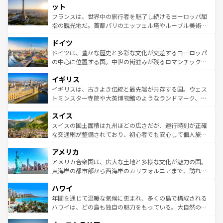
なお、新着のイタリア情報は
コンテンツ一覧
を参照してほ
れる闘牛、そして美味しいタパスが生活の一部となってい
ット
しい。
る。首都マドリードの洗練された雰囲気や、バルセロナの
フランスは、世界中の旅行者を魅了し続けるヨーロッパ屈
アートに溢れた街角から、地方では古代ローマ遺跡や中世
指の観光地だ。首都パリのエッフェル塔やルーブル美術館
の城塞都市、穏やかなビーチリゾートまで多彩な表情を見
といった象徴的なスポットから、田舎町の古風な美しさま
せる。地方によって風土や気候が異なるスペインはその個
ドイツ
で、幅広い魅力が詰まっている。華麗な宮殿、歴史的な大
性で訪れる人を魅了する。 なお、新着のスペイン情報は
コ
聖堂、美しいビーチ、そして豊かな自然が、訪れる者を心
ドイツは、豊かな歴史と多彩な文化が交差するヨーロッパ
ンテンツ一覧
を参照してほしい。
から魅了する。また、フランスは美食の国としても知ら
の中心に位置する国。中世の街並みが残るロマンチック街
れ、フランス料理はユネスコ無形文化遺産にも登録されて
道から、未来を先取りするようなモダンな都市まで多様な
イギリス
いる。シャンパンの発祥地であるランス、プロヴァンスの
顔を持つこの国は、どこを歩いても飽きることがない。ベ
香り高いラベンダー畑など、多彩な楽しみ方が可能だ。さ
ルリンの文化的活気、バイエルン州のアルプスの絶景、そ
イギリスは、古きよき伝統と最先端が共存する国。ウェス
らに、パリ以外の地域にも魅力が溢れており、どの街角に
してライン川沿いのワイン畑といった風景は必見。ビール
トミンスター寺院や大英博物館のようなランドマーク、歴
も豊かな歴史と文化が息づいている。パリ以外の個性あふ
とソーセージを味わいながら地元の人と過ごす楽しい時間
史ある大学都市、美しい丘陵地帯や牧歌的な風景など、エ
れる地方に足を運ぶとそれぞれで全く異なる文化を体験で
スイス
は、お酒好きな人にはぜひ体験してほしい。 なお、新着の
リアごとに異なる魅力がある。また、優雅なアフタヌーン
きるだろう。 なお、新着のフランス情報は
コンテンツ一覧
ドイツ情報は
コンテンツ一覧
を参照してほしい。
ティー、ビール好きにはたまらない英国パブ、サッカー観
スイスの国土面積は九州ほどの広さだが、運行時刻が正確
を参照してほしい。
戦など、本場だからこそできる体験も豊富。イギリスを旅
な交通網が整備されており、初心者でも安心して個人旅行
して楽しみつくそう。 なお、新着のイギリス情報は
コンテ
を楽しめる。日本同様に時刻表どおりの旅が可能だ。中世
アメリカ
ンツ一覧
を参照してほしい。
の建物がそのまま残る町や、スイスならではのユニークな
博物館もあり、アルプス観光だけでなく町歩きも満喫する
アメリカ合衆国は、広大な土地と多様な文化が魅力の国。
ことができる。国民の所得が高いため物価も高いが、旅行
東海岸の都市部から西海岸のカリフォルニアまで、訪れる
者向けの交通パス提供のサービスもあり、うまく活用すれ
場所ごとに異なる風景と体験が待っている。ニューヨーク
ハワイ
ば市内交通費無料で観光を楽しむこともできる。 なお、新
のような巨大都市は、観光、ショッピング、エンターテイ
着のスイス情報は
コンテンツ一覧
を参照してほしい。
ンメントが詰まった刺激的なスポットだ。一方、アメリカ
年間を通じて温暖な気候に恵まれ、多くの島で構成される
西部には大自然が広がり、グランドキャニオンやイエロー
ハワイは、どの島も独自の魅力をもっている。大自然の神
ストーン国立公園といった絶景が堪能できる。さらに、南
秘を感じたいなら、火山が生み出した壮大な景観を誇るハ