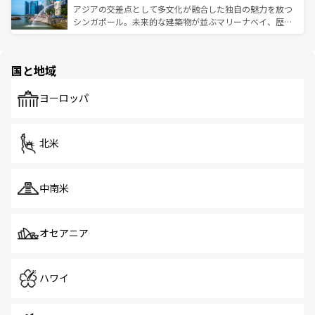
が待っている。親しみやすいタイの人々、仏教を中心とし
ており、効率よく見どころを回れるのも魅力。息をのむよ
アジアの交差点として多文化が融合した独自の魅力を放つ
た文化、そして多様な観光資源が、訪れる旅人を魅了し続
うな絶景から文化的な体験まで、香港を存分に楽しみ尽く
シンガポール。未来的な建築物が並ぶマリーナベイ、歴史
ける。 なお、新着のタイ情報は
コンテンツ一覧
を参照して
そう。 なお、新着の香港情報は
コンテンツ一覧
を参照して
と伝統を感じられるエスニックタウン、多数の緑豊かな公
ほしい。
ほしい。
園や自然保護区など、自然が調和した近代的な景観と文化
の多様性あふれるカラフルな町は、どこを歩いても新しい
国と地域
発見がある。さらに、治安のよさや充実した公共交通機関
も、旅行者にとっては魅力的なポイント。グルメも豊富
で、ホーカーズは地元の風情を楽しめる外せないスポット
ヨーロッパ
だ。訪れる人を飽きさせないシンガポールで、多様な魅力
を体感しよう。 なお、新着のシンガポール情報は
コンテン
ツ一覧
を参照してほしい。
北米
中南米
オセアニア
ハワイ