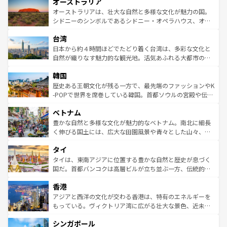
オーストラリア
部のニューオーリンズでは、音楽と美食が融合した独特の
ワイ島は見逃せない。また、定番の観光地といえばオアフ
文化が魅力。旅行者はアメリカの各地域で異なる魅力を楽
島だが、静かな自然を求めるならマウイ島やカウアイ島が
オーストラリアは、壮大な自然と多様な文化が魅力の国。
しみながら、その多様性と豊かな歴史を感じることができ
おすすめ。エメラルドグリーンに輝く海をはじめ、豊かな
シドニーのシンボルであるシドニー・オペラハウス、オー
るだろう。車でのロードトリップや列車の旅も、アメリカ
文化や歴史が息づいている。「アロハスピリット」と呼ば
ストラリア東海岸北部に広がる大サンゴ礁地帯グレートバ
ならではの贅沢な旅のスタイルだ。 なお、新着のアメリカ
台湾
れるおもてなしの心で訪れる人々を迎えてくれるハワイの
リアリーフや大陸中央部にそびえるウルル（エアーズロッ
情報は
コンテンツ一覧
を参照してほしい。
人々、おいしいローカルフードやハワイアンミュージッ
ク）、タスマニアの美しい原生林やケアンズの熱帯雨林な
日本から約４時間ほどでたどり着く台湾は、多彩な文化と
ク、伝統的なフラダンスなど、すべてがハワイの魅力を彩
ど、見どころがたくさん。また、カフェやワイン、オージ
自然が織りなす魅力的な観光地。活気あふれる大都市の台
っている。訪れるたびに新しい発見と感動が待っているハ
ービーフなどの食文化も豊かで、美味しいものであふれて
北やノスタルジックな町並みが人気な九份（ジォウフェ
ワイを、存分に味わってほしい。 なお、新着のハワイ情報
韓国
いる。アクティビティも充実しており、サーフィンやダイ
ン）、静ひつな山岳地帯である台湾東部など、都市の喧騒
は
コンテンツ一覧
を参照してほしい。
ビング、ハイキングなど、アウトドア好きにはたまらな
と山間の静けさが共存しており、訪れる人に新しい発見と
歴史ある王朝文化が残る一方で、最先端のファッションやK
い。オーストラリアの多彩な魅力を存分に味わいつくそ
驚きをもたらしてくれる。また、奥深い台湾の食文化も魅
-POPで世界を席巻している韓国。首都ソウルの宮殿や伝統
う。 なお、新着のオーストラリア情報は
コンテンツ一覧
を
力で、夜市などの屋台グルメから高級料理、ヘルシーで美
家屋が並ぶエリアでは韓国の歴史と文化に浸ることがで
参照してほしい。
ベトナム
容にもいいと評判のスイーツなど、バラエティ豊かな料理
き、地方に足を延ばせば四季折々の自然美を楽しむことが
が味わえる。 なお、新着の台湾情報は
コンテンツ一覧
を参
できる。そして、キムチや焼肉、絶品のストリートフード
豊かな自然と多様な文化が魅力的なベトナム。南北に細長
照してほしい。
まで、さまざまな韓国料理が待っている。夜には、韓国な
く伸びる国土には、広大な田園風景や青々とした山々、世
らではのナイトライフも堪能できる。あたたかいホスピタ
界遺産に登録された壮大な自然景観が点在し、都市部では
タイ
リティに包まれながら、韓国の多彩な魅力を心ゆくまで味
急速な発展と共に伝統が息づく。ハノイの古い町並みやホ
わってみてほしい。 なお、新着の韓国情報は
コンテンツ一
ーチミン市のフランス統治時代の建物も、独特の雰囲気を
タイは、東南アジアに位置する豊かな自然と歴史が息づく
覧
を参照してほしい。
醸し出している。また、バラエティの豊かさとおいしさで
国だ。首都バンコクは高層ビルが立ち並ぶ一方、伝統的な
世界中の食通を魅了してやまないベトナム料理も魅力のひ
寺院や市場がいたるところに点在し、古きよき文化と現代
香港
とつ。フォーやバインミー、ベトナムコーヒーなどは、ぜ
の活気が交差している。北部ではチェンマイなどの山岳地
ひ現地で味わいたい。どの地域を訪れてもあたたかい人々
帯で自然と触れ合い、南部ではプーケットやクラビの美し
アジアと西洋の文化が交わる香港は、特有のエネルギーを
が旅行者を迎えてくれるので、きっと忘れられない旅にな
いビーチでリゾート気分を楽しむことができる。タイ料理
もっている。ヴィクトリア湾に広がる壮大な景色、近未来
るはずだ。 なお、新着のベトナム情報は
コンテンツ一覧
を
は世界的に有名で、屋台から高級レストランまで味覚を刺
的なアートスポット、そして歴史と現代が融合した町並
参照してほしい。
シンガポール
激する。気候は一年中温暖で、どの季節にも異なる楽しみ
み、どこを訪れても感動するはず。観光スポットが密集し