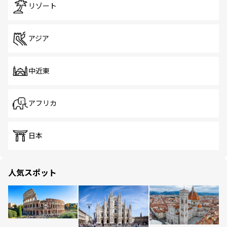
リゾート
アジア
中近東
アフリカ
日本
人気スポット