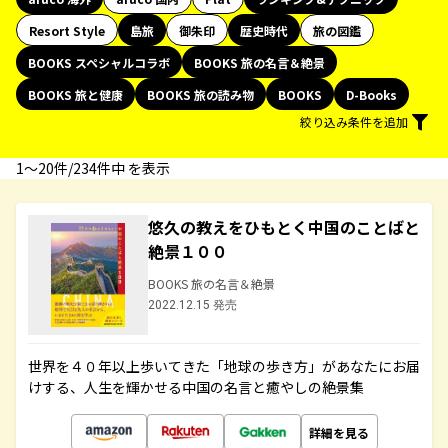
Resort Style
島旅
御朱印
歴史時代
旅の図鑑
BOOKS スペシャルコラボ
BOOKS 旅の名言＆絶景
BOOKS 旅と健康
BOOKS 旅の読み物
BOOKS
D-Books
絞り込み条件を追加
1〜20件/234件中 を表示
悠久の教えをひもとく中国のことばと
絶景１００
BOOKS 旅の名言＆絶景
2022.12.15 発売
世界を４０年以上歩いてきた「地球の歩き方」があなたにお届
けする、人生を輝かせる中国の名言と癒やしの絶景集
詳細を見る