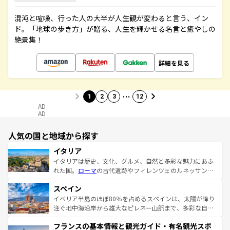
混沌と喧噪、行った人の大半が人生観が変わると言う、イン
ド。「地球の歩き方」が贈る、人生を輝かせる名言と癒やしの
絶景集！
詳細を見る
…
1
2
3
12
AD
AD
人気の国と地域から探す
イタリア
イタリアは歴史、文化、グルメ、自然と多彩な魅力にあふ
れた国。
ローマ
の古代遺跡やフィレンツェのルネッサンス
美術、ヴェネツィアの運河など、歴史あるスポットはもち
スペイン
ろん、トスカーナの美しい田園風景やアマルフィ海岸の絶
景など、自然景観も見逃せない。観光の合間には、本場の
イベリア半島のほぼ80％を占めるスペインは、太陽が降り
ピザやパスタなど、絶品のイタリア料理を堪能することも
注ぐ地中海沿岸から雄大なピレネー山脈まで、多彩な自然
できる。朝目覚めてから夜眠るまで、すべての瞬間を楽し
と文化が詰まったヨーロッパ屈指の旅行先だ。多様な地域
フランスの基本情報と観光ガイド・有名観光スポ
ませてくれるイタリアで、忘れられない旅をしてみよう！
文化が根付くこの国では、情熱的なフラメンコ、熱気あふ