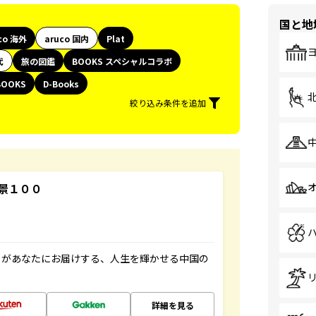
国と地
co 海外
aruco 国内
Plat
代
旅の図鑑
BOOKS スペシャルコラボ
BOOKS
D-Books
絞り込み条件を追加
景１００
」があなたにお届けする、人生を輝かせる中国の
詳細を見る