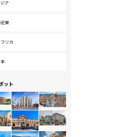
アジア
中近東
アフリカ
日本
ポット