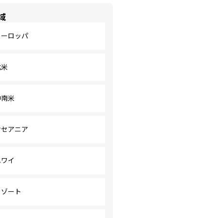
域
ヨーロッパ
北米
中南米
オセアニア
ハワイ
リゾート