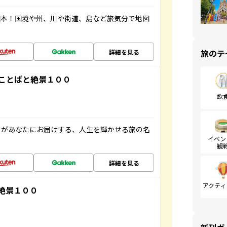
図本！国境や州、川や街道、島など旅気分で地図
旅のテ
詳細を見る
ことばと絶景１００
飲
」があなたにお届けする、人生を輝かせる旅の名
イベン
観
詳細を見る
アクティ
絶景１００