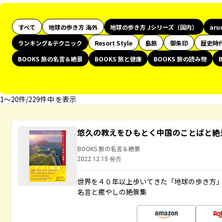
すべて
地球の歩き方 海外
地球の歩き方 Jシリーズ（国内）
aru
ランキング&テクニック
Resort Style
島旅
御朱印
歴史時
BOOKS 旅の名言＆絶景
BOOKS 旅と健康
BOOKS 旅の読み物
1〜20件/229件中 を表示
悠久の教えをひもとく中国のことばと絶
BOOKS 旅の名言＆絶景
2022.12.15 発売
世界を４０年以上歩いてきた「地球の歩き方
名言と癒やしの絶景集