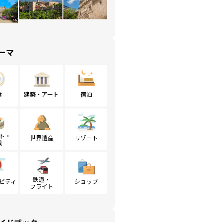
ーマ
食
建築・アート
宿泊
ト・
世界遺産
リゾート
戦
鉄道・
ビティ
ショップ
フライト