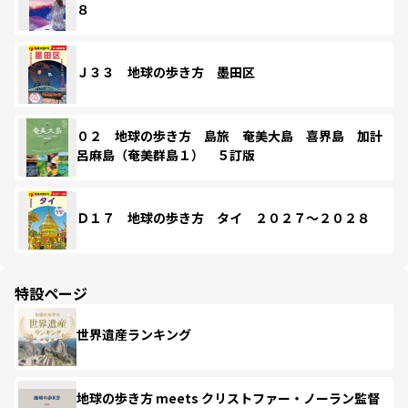
８
Ｊ３３ 地球の歩き方 墨田区
０２ 地球の歩き方 島旅 奄美大島 喜界島 加計
呂麻島（奄美群島１） ５訂版
Ｄ１７ 地球の歩き方 タイ ２０２７～２０２８
特設ページ
世界遺産ランキング
地球の歩き方 meets クリストファー・ノーラン監督