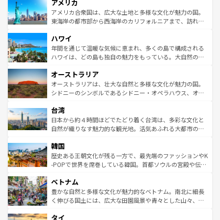
アメリカ
ンツ一覧
を参照してほしい。
の建物がそのまま残る町や、スイスならではのユニークな
博物館もあり、アルプス観光だけでなく町歩きも満喫する
アメリカ合衆国は、広大な土地と多様な文化が魅力の国。
ことができる。国民の所得が高いため物価も高いが、旅行
東海岸の都市部から西海岸のカリフォルニアまで、訪れる
者向けの交通パス提供のサービスもあり、うまく活用すれ
場所ごとに異なる風景と体験が待っている。ニューヨーク
ハワイ
ば市内交通費無料で観光を楽しむこともできる。 なお、新
のような巨大都市は、観光、ショッピング、エンターテイ
着のスイス情報は
コンテンツ一覧
を参照してほしい。
ンメントが詰まった刺激的なスポットだ。一方、アメリカ
年間を通じて温暖な気候に恵まれ、多くの島で構成される
西部には大自然が広がり、グランドキャニオンやイエロー
ハワイは、どの島も独自の魅力をもっている。大自然の神
ストーン国立公園といった絶景が堪能できる。さらに、南
秘を感じたいなら、火山が生み出した壮大な景観を誇るハ
オーストラリア
部のニューオーリンズでは、音楽と美食が融合した独特の
ワイ島は見逃せない。また、定番の観光地といえばオアフ
文化が魅力。旅行者はアメリカの各地域で異なる魅力を楽
島だが、静かな自然を求めるならマウイ島やカウアイ島が
オーストラリアは、壮大な自然と多様な文化が魅力の国。
しみながら、その多様性と豊かな歴史を感じることができ
おすすめ。エメラルドグリーンに輝く海をはじめ、豊かな
シドニーのシンボルであるシドニー・オペラハウス、オー
るだろう。車でのロードトリップや列車の旅も、アメリカ
文化や歴史が息づいている。「アロハスピリット」と呼ば
ストラリア東海岸北部に広がる大サンゴ礁地帯グレートバ
ならではの贅沢な旅のスタイルだ。 なお、新着のアメリカ
台湾
れるおもてなしの心で訪れる人々を迎えてくれるハワイの
リアリーフや大陸中央部にそびえるウルル（エアーズロッ
情報は
コンテンツ一覧
を参照してほしい。
人々、おいしいローカルフードやハワイアンミュージッ
ク）、タスマニアの美しい原生林やケアンズの熱帯雨林な
日本から約４時間ほどでたどり着く台湾は、多彩な文化と
ク、伝統的なフラダンスなど、すべてがハワイの魅力を彩
ど、見どころがたくさん。また、カフェやワイン、オージ
自然が織りなす魅力的な観光地。活気あふれる大都市の台
っている。訪れるたびに新しい発見と感動が待っているハ
ービーフなどの食文化も豊かで、美味しいものであふれて
北やノスタルジックな町並みが人気な九份（ジォウフェ
ワイを、存分に味わってほしい。 なお、新着のハワイ情報
韓国
いる。アクティビティも充実しており、サーフィンやダイ
ン）、静ひつな山岳地帯である台湾東部など、都市の喧騒
は
コンテンツ一覧
を参照してほしい。
ビング、ハイキングなど、アウトドア好きにはたまらな
と山間の静けさが共存しており、訪れる人に新しい発見と
歴史ある王朝文化が残る一方で、最先端のファッションやK
い。オーストラリアの多彩な魅力を存分に味わいつくそ
驚きをもたらしてくれる。また、奥深い台湾の食文化も魅
-POPで世界を席巻している韓国。首都ソウルの宮殿や伝統
う。 なお、新着のオーストラリア情報は
コンテンツ一覧
を
力で、夜市などの屋台グルメから高級料理、ヘルシーで美
家屋が並ぶエリアでは韓国の歴史と文化に浸ることがで
参照してほしい。
ベトナム
容にもいいと評判のスイーツなど、バラエティ豊かな料理
き、地方に足を延ばせば四季折々の自然美を楽しむことが
が味わえる。 なお、新着の台湾情報は
コンテンツ一覧
を参
できる。そして、キムチや焼肉、絶品のストリートフード
豊かな自然と多様な文化が魅力的なベトナム。南北に細長
照してほしい。
まで、さまざまな韓国料理が待っている。夜には、韓国な
く伸びる国土には、広大な田園風景や青々とした山々、世
らではのナイトライフも堪能できる。あたたかいホスピタ
界遺産に登録された壮大な自然景観が点在し、都市部では
タイ
リティに包まれながら、韓国の多彩な魅力を心ゆくまで味
急速な発展と共に伝統が息づく。ハノイの古い町並みやホ