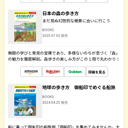
日本の森の歩き方
まだ見ぬ幻想的な絶景に会いに行こう
BOOKS
2025.07.03 発売
無限の学びと発見の宝庫であり、多様ないのちが息づく「森」
の魅力を徹底解剖。森歩きの楽しみ方がこの１冊で丸わかり！
詳細を見る
地球の歩き方 御船印でめぐる船旅
BOOKS
2024.04.25 発売
船に乗って御朱印の船旅版「御船印」を集めてみませんか。大