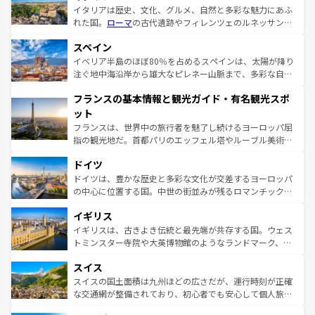
イタリアは歴史、文化、グルメ、自然と多彩な魅力にあふ
れた国。
ローマ
の古代遺跡やフィレンツェのルネッサンス
美術、ヴェネツィアの運河など、歴史あるスポットはもち
スペイン
ろん、トスカーナの美しい田園風景やアマルフィ海岸の絶
景など、自然景観も見逃せない。観光の合間には、本場の
イベリア半島のほぼ80％を占めるスペインは、太陽が降り
ピザやパスタなど、絶品のイタリア料理を堪能することも
注ぐ地中海沿岸から雄大なピレネー山脈まで、多彩な自然
できる。朝目覚めてから夜眠るまで、すべての瞬間を楽し
と文化が詰まったヨーロッパ屈指の旅行先だ。多様な地域
フランスの基本情報と観光ガイド・有名観光スポ
ませてくれるイタリアで、忘れられない旅をしてみよう！
文化が根付くこの国では、情熱的なフラメンコ、熱気あふ
なお、新着のイタリア情報は
コンテンツ一覧
を参照してほ
れる闘牛、そして美味しいタパスが生活の一部となってい
ット
しい。
る。首都マドリードの洗練された雰囲気や、バルセロナの
フランスは、世界中の旅行者を魅了し続けるヨーロッパ屈
アートに溢れた街角から、地方では古代ローマ遺跡や中世
指の観光地だ。首都パリのエッフェル塔やルーブル美術館
の城塞都市、穏やかなビーチリゾートまで多彩な表情を見
といった象徴的なスポットから、田舎町の古風な美しさま
せる。地方によって風土や気候が異なるスペインはその個
ドイツ
で、幅広い魅力が詰まっている。華麗な宮殿、歴史的な大
性で訪れる人を魅了する。 なお、新着のスペイン情報は
コ
聖堂、美しいビーチ、そして豊かな自然が、訪れる者を心
ドイツは、豊かな歴史と多彩な文化が交差するヨーロッパ
ンテンツ一覧
を参照してほしい。
から魅了する。また、フランスは美食の国としても知ら
の中心に位置する国。中世の街並みが残るロマンチック街
れ、フランス料理はユネスコ無形文化遺産にも登録されて
道から、未来を先取りするようなモダンな都市まで多様な
イギリス
いる。シャンパンの発祥地であるランス、プロヴァンスの
顔を持つこの国は、どこを歩いても飽きることがない。ベ
香り高いラベンダー畑など、多彩な楽しみ方が可能だ。さ
ルリンの文化的活気、バイエルン州のアルプスの絶景、そ
イギリスは、古きよき伝統と最先端が共存する国。ウェス
らに、パリ以外の地域にも魅力が溢れており、どの街角に
してライン川沿いのワイン畑といった風景は必見。ビール
トミンスター寺院や大英博物館のようなランドマーク、歴
も豊かな歴史と文化が息づいている。パリ以外の個性あふ
とソーセージを味わいながら地元の人と過ごす楽しい時間
史ある大学都市、美しい丘陵地帯や牧歌的な風景など、エ
れる地方に足を運ぶとそれぞれで全く異なる文化を体験で
スイス
は、お酒好きな人にはぜひ体験してほしい。 なお、新着の
リアごとに異なる魅力がある。また、優雅なアフタヌーン
きるだろう。 なお、新着のフランス情報は
コンテンツ一覧
ドイツ情報は
コンテンツ一覧
を参照してほしい。
ティー、ビール好きにはたまらない英国パブ、サッカー観
スイスの国土面積は九州ほどの広さだが、運行時刻が正確
を参照してほしい。
戦など、本場だからこそできる体験も豊富。イギリスを旅
な交通網が整備されており、初心者でも安心して個人旅行
して楽しみつくそう。 なお、新着のイギリス情報は
コンテ
を楽しめる。日本同様に時刻表どおりの旅が可能だ。中世