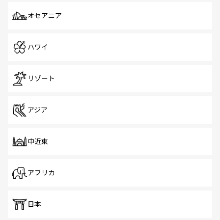
オセアニア
ハワイ
リゾート
アジア
中近東
アフリカ
日本