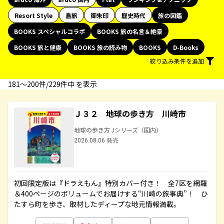
Resort Style
島旅
御朱印
歴史時代
旅の図鑑
BOOKS スペシャルコラボ
BOOKS 旅の名言＆絶景
BOOKS 旅と健康
BOOKS 旅の読み物
BOOKS
D-Books
絞り込み条件を追加
181〜200件/229件中 を表示
Ｊ３２ 地球の歩き方 川崎市
地球の歩き方 Jシリーズ（国内）
2026.08.06 発売
初回限定版は『ドラえもん』特別カバー付き！ 全7区を網羅
＆400ページのボリュームでお届けする“川崎の旅事典”！ ひ
たすら町を歩き、取材したディープな地元情報満載。