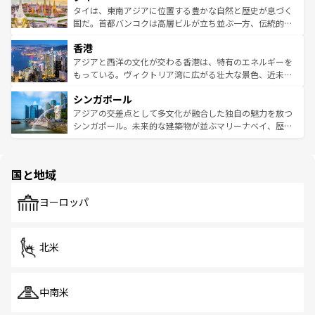
わってみてほしい。 なお、新着の韓国情報は
コンテンツ一
ーチミン市のフランス統治時代の建物も、独特の雰囲気を
タイは、東南アジアに位置する豊かな自然と歴史が息づく
覧
を参照してほしい。
醸し出している。また、バラエティの豊かさとおいしさで
国だ。首都バンコクは高層ビルが立ち並ぶ一方、伝統的な
世界中の食通を魅了してやまないベトナム料理も魅力のひ
寺院や市場がいたるところに点在し、古きよき文化と現代
香港
とつ。フォーやバインミー、ベトナムコーヒーなどは、ぜ
の活気が交差している。北部ではチェンマイなどの山岳地
ひ現地で味わいたい。どの地域を訪れてもあたたかい人々
帯で自然と触れ合い、南部ではプーケットやクラビの美し
アジアと西洋の文化が交わる香港は、特有のエネルギーを
が旅行者を迎えてくれるので、きっと忘れられない旅にな
いビーチでリゾート気分を楽しむことができる。タイ料理
もっている。ヴィクトリア湾に広がる壮大な景色、近未来
るはずだ。 なお、新着のベトナム情報は
コンテンツ一覧
を
は世界的に有名で、屋台から高級レストランまで味覚を刺
的なアートスポット、そして歴史と現代が融合した町並
参照してほしい。
シンガポール
激する。気候は一年中温暖で、どの季節にも異なる楽しみ
み、どこを訪れても感動するはず。観光スポットが密集し
が待っている。親しみやすいタイの人々、仏教を中心とし
ており、効率よく見どころを回れるのも魅力。息をのむよ
アジアの交差点として多文化が融合した独自の魅力を放つ
た文化、そして多様な観光資源が、訪れる旅人を魅了し続
うな絶景から文化的な体験まで、香港を存分に楽しみ尽く
シンガポール。未来的な建築物が並ぶマリーナベイ、歴史
ける。 なお、新着のタイ情報は
コンテンツ一覧
を参照して
そう。 なお、新着の香港情報は
コンテンツ一覧
を参照して
と伝統を感じられるエスニックタウン、多数の緑豊かな公
ほしい。
ほしい。
園や自然保護区など、自然が調和した近代的な景観と文化
の多様性あふれるカラフルな町は、どこを歩いても新しい
国と地域
発見がある。さらに、治安のよさや充実した公共交通機関
も、旅行者にとっては魅力的なポイント。グルメも豊富
で、ホーカーズは地元の風情を楽しめる外せないスポット
ヨーロッパ
だ。訪れる人を飽きさせないシンガポールで、多様な魅力
を体感しよう。 なお、新着のシンガポール情報は
コンテン
ツ一覧
を参照してほしい。
北米
中南米