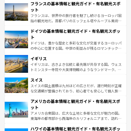
なお、新着のイタリア情報は
コンテンツ一覧
を参照してほ
フランスの基本情報と観光ガイド・有名観光スポ
文化が根付くこの国では、情熱的なフラメンコ、熱気あふ
しい。
れる闘牛、そして美味しいタパスが生活の一部となってい
ット
る。首都マドリードの洗練された雰囲気や、バルセロナの
フランスは、世界中の旅行者を魅了し続けるヨーロッパ屈
アートに溢れた街角から、地方では古代ローマ遺跡や中世
指の観光地だ。首都パリのエッフェル塔やルーブル美術館
の城塞都市、穏やかなビーチリゾートまで多彩な表情を見
といった象徴的なスポットから、田舎町の古風な美しさま
せる。地方によって風土や気候が異なるスペインはその個
ドイツの基本情報と観光ガイド・有名観光スポッ
で、幅広い魅力が詰まっている。華麗な宮殿、歴史的な大
性で訪れる人を魅了する。 なお、新着のスペイン情報は
コ
聖堂、美しいビーチ、そして豊かな自然が、訪れる者を心
ト
ンテンツ一覧
を参照してほしい。
から魅了する。また、フランスは美食の国としても知ら
ドイツは、豊かな歴史と多彩な文化が交差するヨーロッパ
れ、フランス料理はユネスコ無形文化遺産にも登録されて
の中心に位置する国。中世の街並みが残るロマンチック街
いる。シャンパンの発祥地であるランス、プロヴァンスの
道から、未来を先取りするようなモダンな都市まで多様な
香り高いラベンダー畑など、多彩な楽しみ方が可能だ。さ
イギリス
顔を持つこの国は、どこを歩いても飽きることがない。ベ
らに、パリ以外の地域にも魅力が溢れており、どの街角に
ルリンの文化的活気、バイエルン州のアルプスの絶景、そ
イギリスは、古きよき伝統と最先端が共存する国。ウェス
も豊かな歴史と文化が息づいている。パリ以外の個性あふ
してライン川沿いのワイン畑といった風景は必見。ビール
トミンスター寺院や大英博物館のようなランドマーク、歴
れる地方に足を運ぶとそれぞれで全く異なる文化を体験で
とソーセージを味わいながら地元の人と過ごす楽しい時間
史ある大学都市、美しい丘陵地帯や牧歌的な風景など、エ
きるだろう。 なお、新着のフランス情報は
コンテンツ一覧
スイス
は、お酒好きな人にはぜひ体験してほしい。 なお、新着の
リアごとに異なる魅力がある。また、優雅なアフタヌーン
を参照してほしい。
ドイツ情報は
コンテンツ一覧
を参照してほしい。
ティー、ビール好きにはたまらない英国パブ、サッカー観
スイスの国土面積は九州ほどの広さだが、運行時刻が正確
戦など、本場だからこそできる体験も豊富。イギリスを旅
な交通網が整備されており、初心者でも安心して個人旅行
して楽しみつくそう。 なお、新着のイギリス情報は
コンテ
を楽しめる。日本同様に時刻表どおりの旅が可能だ。中世
アメリカの基本情報と観光ガイド・有名観光スポ
ンツ一覧
を参照してほしい。
の建物がそのまま残る町や、スイスならではのユニークな
博物館もあり、アルプス観光だけでなく町歩きも満喫する
ット
ことができる。国民の所得が高いため物価も高いが、旅行
アメリカ合衆国は、広大な土地と多様な文化が魅力の国。
者向けの交通パス提供のサービスもあり、うまく活用すれ
東海岸の都市部から西海岸のカリフォルニアまで、訪れる
ば市内交通費無料で観光を楽しむこともできる。 なお、新
場所ごとに異なる風景と体験が待っている。ニューヨーク
着のスイス情報は
コンテンツ一覧
を参照してほしい。
ハワイの基本情報と観光ガイド・有名観光スポッ
のような巨大都市は、観光、ショッピング、エンターテイ