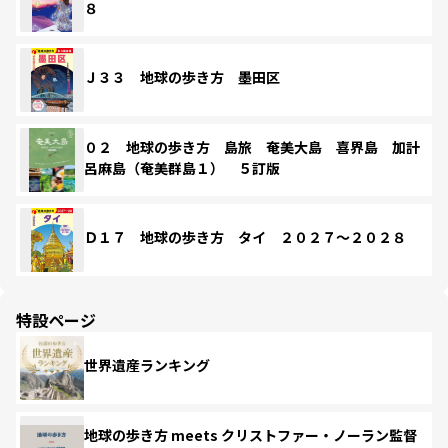
８
Ｊ３３ 地球の歩き方 墨田区
０２ 地球の歩き方 島旅 奄美大島 喜界島 加計
呂麻島（奄美群島１） ５訂版
Ｄ１７ 地球の歩き方 タイ ２０２７～２０２８
特設ページ
世界遺産ランキング
地球の歩き方 meets クリストファー・ノーラン監督