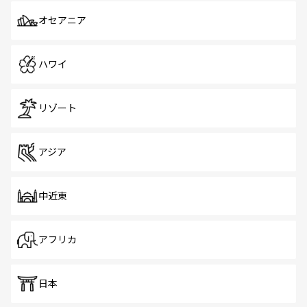
オセアニア
ハワイ
リゾート
アジア
中近東
アフリカ
日本