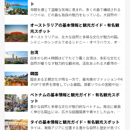
ンメントが詰まった刺激的なスポットだ。一方、アメリカ
ト
西部には大自然が広がり、グランドキャニオンやイエロー
年間を通じて温暖な気候に恵まれ、多くの島で構成される
ストーン国立公園といった絶景が堪能できる。さらに、南
ハワイは、どの島も独自の魅力をもっている。大自然の神
部のニューオーリンズでは、音楽と美食が融合した独特の
秘を感じたいなら、火山が生み出した壮大な景観を誇るハ
文化が魅力。旅行者はアメリカの各地域で異なる魅力を楽
オーストラリアの基本情報と観光ガイド・有名観
ワイ島は見逃せない。また、定番の観光地といえばオアフ
しみながら、その多様性と豊かな歴史を感じることができ
島だが、静かな自然を求めるならマウイ島やカウアイ島が
光スポット
るだろう。車でのロードトリップや列車の旅も、アメリカ
おすすめ。エメラルドグリーンに輝く海をはじめ、豊かな
オーストラリアは、壮大な自然と多様な文化が魅力の国。
ならではの贅沢な旅のスタイルだ。 なお、新着のアメリカ
文化や歴史が息づいている。「アロハスピリット」と呼ば
シドニーのシンボルであるシドニー・オペラハウス、オー
情報は
コンテンツ一覧
を参照してほしい。
れるおもてなしの心で訪れる人々を迎えてくれるハワイの
ストラリア東海岸北部に広がる大サンゴ礁地帯グレートバ
人々、おいしいローカルフードやハワイアンミュージッ
台湾
リアリーフや大陸中央部にそびえるウルル（エアーズロッ
ク、伝統的なフラダンスなど、すべてがハワイの魅力を彩
ク）、タスマニアの美しい原生林やケアンズの熱帯雨林な
日本から約４時間ほどでたどり着く台湾は、多彩な文化と
っている。訪れるたびに新しい発見と感動が待っているハ
ど、見どころがたくさん。また、カフェやワイン、オージ
自然が織りなす魅力的な観光地。活気あふれる大都市の台
ワイを、存分に味わってほしい。 なお、新着のハワイ情報
ービーフなどの食文化も豊かで、美味しいものであふれて
北やノスタルジックな町並みが人気な九份（ジォウフェ
は
コンテンツ一覧
を参照してほしい。
韓国
いる。アクティビティも充実しており、サーフィンやダイ
ン）、静ひつな山岳地帯である台湾東部など、都市の喧騒
ビング、ハイキングなど、アウトドア好きにはたまらな
と山間の静けさが共存しており、訪れる人に新しい発見と
歴史ある王朝文化が残る一方で、最先端のファッションやK
い。オーストラリアの多彩な魅力を存分に味わいつくそ
驚きをもたらしてくれる。また、奥深い台湾の食文化も魅
-POPで世界を席巻している韓国。首都ソウルの宮殿や伝統
う。 なお、新着のオーストラリア情報は
コンテンツ一覧
を
力で、夜市などの屋台グルメから高級料理、ヘルシーで美
家屋が並ぶエリアでは韓国の歴史と文化に浸ることがで
参照してほしい。
ベトナムの基本情報と観光ガイド・有名観光スポ
容にもいいと評判のスイーツなど、バラエティ豊かな料理
き、地方に足を延ばせば四季折々の自然美を楽しむことが
が味わえる。 なお、新着の台湾情報は
コンテンツ一覧
を参
できる。そして、キムチや焼肉、絶品のストリートフード
ット
照してほしい。
まで、さまざまな韓国料理が待っている。夜には、韓国な
豊かな自然と多様な文化が魅力的なベトナム。南北に細長
らではのナイトライフも堪能できる。あたたかいホスピタ
く伸びる国土には、広大な田園風景や青々とした山々、世
リティに包まれながら、韓国の多彩な魅力を心ゆくまで味
界遺産に登録された壮大な自然景観が点在し、都市部では
わってみてほしい。 なお、新着の韓国情報は
コンテンツ一
タイの基本情報と観光ガイド・有名観光スポット
急速な発展と共に伝統が息づく。ハノイの古い町並みやホ
覧
を参照してほしい。
ーチミン市のフランス統治時代の建物も、独特の雰囲気を
タイは、東南アジアに位置する豊かな自然と歴史が息づく