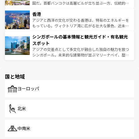
醸し出している。また、バラエティの豊かさとおいしさで
国だ。首都バンコクは高層ビルが立ち並ぶ一方、伝統的な
世界中の食通を魅了してやまないベトナム料理も魅力のひ
寺院や市場がいたるところに点在し、古きよき文化と現代
香港
とつ。フォーやバインミー、ベトナムコーヒーなどは、ぜ
の活気が交差している。北部ではチェンマイなどの山岳地
ひ現地で味わいたい。どの地域を訪れてもあたたかい人々
帯で自然と触れ合い、南部ではプーケットやクラビの美し
アジアと西洋の文化が交わる香港は、特有のエネルギーを
が旅行者を迎えてくれるので、きっと忘れられない旅にな
いビーチでリゾート気分を楽しむことができる。タイ料理
もっている。ヴィクトリア湾に広がる壮大な景色、近未来
るはずだ。 なお、新着のベトナム情報は
コンテンツ一覧
を
は世界的に有名で、屋台から高級レストランまで味覚を刺
的なアートスポット、そして歴史と現代が融合した町並
参照してほしい。
シンガポールの基本情報と観光ガイド・有名観光
激する。気候は一年中温暖で、どの季節にも異なる楽しみ
み、どこを訪れても感動するはず。観光スポットが密集し
が待っている。親しみやすいタイの人々、仏教を中心とし
ており、効率よく見どころを回れるのも魅力。息をのむよ
スポット
た文化、そして多様な観光資源が、訪れる旅人を魅了し続
うな絶景から文化的な体験まで、香港を存分に楽しみ尽く
アジアの交差点として多文化が融合した独自の魅力を放つ
ける。 なお、新着のタイ情報は
コンテンツ一覧
を参照して
そう。 なお、新着の香港情報は
コンテンツ一覧
を参照して
シンガポール。未来的な建築物が並ぶマリーナベイ、歴史
ほしい。
ほしい。
と伝統を感じられるエスニックタウン、多数の緑豊かな公
園や自然保護区など、自然が調和した近代的な景観と文化
の多様性あふれるカラフルな町は、どこを歩いても新しい
国と地域
発見がある。さらに、治安のよさや充実した公共交通機関
も、旅行者にとっては魅力的なポイント。グルメも豊富
で、ホーカーズは地元の風情を楽しめる外せないスポット
ヨーロッパ
だ。訪れる人を飽きさせないシンガポールで、多様な魅力
を体感しよう。 なお、新着のシンガポール情報は
コンテン
ツ一覧
を参照してほしい。
北米
中南米