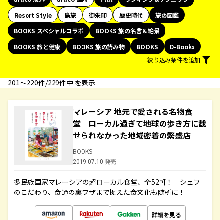
Resort Style
島旅
御朱印
歴史時代
旅の図鑑
BOOKS スペシャルコラボ
BOOKS 旅の名言＆絶景
BOOKS 旅と健康
BOOKS 旅の読み物
BOOKS
D-Books
絞り込み条件を追加
201〜220件/229件中 を表示
マレーシア 地元で愛される名物食
堂 ローカル過ぎて地球の歩き方に載
せられなかった地域密着の繁盛店
BOOKS
2019.07.10 発売
多民族国家マレーシアの超ローカル食堂、全52軒！ シェフ
のこだわり、食通の裏ワザまで捉えた食文化も随所に！
詳細を見る