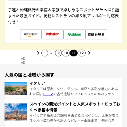
子連れ沖縄旅行の準備＆家族で楽しめるスポットがたっぷり詰
まった最強ガイド。掲載レストランの卵＆乳アレルギー対応表
付き！
詳細を見る
…
1
9
10
11
12
AD
AD
人気の国と地域から探す
イタリア
イタリアは歴史、文化、グルメ、自然と多彩な魅力にあふ
れた国。
ローマ
の古代遺跡やフィレンツェのルネッサンス
美術、ヴェネツィアの運河など、歴史あるスポットはもち
スペインの観光ポイントと人気スポット・知ってお
ろん、トスカーナの美しい田園風景やアマルフィ海岸の絶
景など、自然景観も見逃せない。観光の合間には、本場の
くべき基本情報
ピザやパスタなど、絶品のイタリア料理を堪能することも
イベリア半島のほぼ80％を占めるスペインは、太陽が降り
できる。朝目覚めてから夜眠るまで、すべての瞬間を楽し
注ぐ地中海沿岸から雄大なピレネー山脈まで、多彩な自然
ませてくれるイタリアで、忘れられない旅をしてみよう！
と文化が詰まったヨーロッパ屈指の旅行先だ。多様な地域