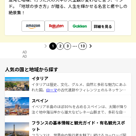
ド。「地球の歩き方」が贈る、人生を輝かせる名言と癒やしの
絶景集！
詳細を見る
…
1
2
3
13
AD
AD
人気の国と地域から探す
イタリア
イタリアは歴史、文化、グルメ、自然と多彩な魅力にあふ
れた国。
ローマ
の古代遺跡やフィレンツェのルネッサンス
美術、ヴェネツィアの運河など、歴史あるスポットはもち
スペイン
ろん、トスカーナの美しい田園風景やアマルフィ海岸の絶
景など、自然景観も見逃せない。観光の合間には、本場の
イベリア半島のほぼ80％を占めるスペインは、太陽が降り
ピザやパスタなど、絶品のイタリア料理を堪能することも
注ぐ地中海沿岸から雄大なピレネー山脈まで、多彩な自然
できる。朝目覚めてから夜眠るまで、すべての瞬間を楽し
と文化が詰まったヨーロッパ屈指の旅行先だ。多様な地域
フランスの基本情報と観光ガイド・有名観光スポ
ませてくれるイタリアで、忘れられない旅をしてみよう！
文化が根付くこの国では、情熱的なフラメンコ、熱気あふ
なお、新着のイタリア情報は
コンテンツ一覧
を参照してほ
れる闘牛、そして美味しいタパスが生活の一部となってい
ット
しい。
る。首都マドリードの洗練された雰囲気や、バルセロナの
フランスは、世界中の旅行者を魅了し続けるヨーロッパ屈