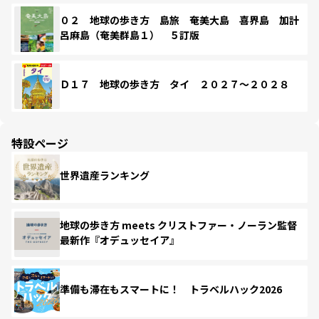
０２ 地球の歩き方 島旅 奄美大島 喜界島 加計
呂麻島（奄美群島１） ５訂版
Ｄ１７ 地球の歩き方 タイ ２０２７～２０２８
特設ページ
世界遺産ランキング
地球の歩き方 meets クリストファー・ノーラン監督
最新作『オデュッセイア』
準備も滞在もスマートに！ トラベルハック2026