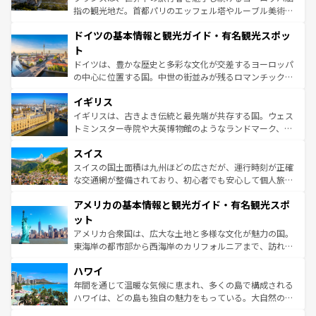
アートに溢れた街角から、地方では古代ローマ遺跡や中世
指の観光地だ。首都パリのエッフェル塔やルーブル美術館
の城塞都市、穏やかなビーチリゾートまで多彩な表情を見
といった象徴的なスポットから、田舎町の古風な美しさま
せる。地方によって風土や気候が異なるスペインはその個
ドイツの基本情報と観光ガイド・有名観光スポッ
で、幅広い魅力が詰まっている。華麗な宮殿、歴史的な大
性で訪れる人を魅了する。 なお、新着のスペイン情報は
コ
聖堂、美しいビーチ、そして豊かな自然が、訪れる者を心
ト
ンテンツ一覧
を参照してほしい。
から魅了する。また、フランスは美食の国としても知ら
ドイツは、豊かな歴史と多彩な文化が交差するヨーロッパ
れ、フランス料理はユネスコ無形文化遺産にも登録されて
の中心に位置する国。中世の街並みが残るロマンチック街
いる。シャンパンの発祥地であるランス、プロヴァンスの
道から、未来を先取りするようなモダンな都市まで多様な
香り高いラベンダー畑など、多彩な楽しみ方が可能だ。さ
イギリス
顔を持つこの国は、どこを歩いても飽きることがない。ベ
らに、パリ以外の地域にも魅力が溢れており、どの街角に
ルリンの文化的活気、バイエルン州のアルプスの絶景、そ
イギリスは、古きよき伝統と最先端が共存する国。ウェス
も豊かな歴史と文化が息づいている。パリ以外の個性あふ
してライン川沿いのワイン畑といった風景は必見。ビール
トミンスター寺院や大英博物館のようなランドマーク、歴
れる地方に足を運ぶとそれぞれで全く異なる文化を体験で
とソーセージを味わいながら地元の人と過ごす楽しい時間
史ある大学都市、美しい丘陵地帯や牧歌的な風景など、エ
きるだろう。 なお、新着のフランス情報は
コンテンツ一覧
スイス
は、お酒好きな人にはぜひ体験してほしい。 なお、新着の
リアごとに異なる魅力がある。また、優雅なアフタヌーン
を参照してほしい。
ドイツ情報は
コンテンツ一覧
を参照してほしい。
ティー、ビール好きにはたまらない英国パブ、サッカー観
スイスの国土面積は九州ほどの広さだが、運行時刻が正確
戦など、本場だからこそできる体験も豊富。イギリスを旅
な交通網が整備されており、初心者でも安心して個人旅行
して楽しみつくそう。 なお、新着のイギリス情報は
コンテ
を楽しめる。日本同様に時刻表どおりの旅が可能だ。中世
アメリカの基本情報と観光ガイド・有名観光スポ
ンツ一覧
を参照してほしい。
の建物がそのまま残る町や、スイスならではのユニークな
博物館もあり、アルプス観光だけでなく町歩きも満喫する
ット
ことができる。国民の所得が高いため物価も高いが、旅行
アメリカ合衆国は、広大な土地と多様な文化が魅力の国。
者向けの交通パス提供のサービスもあり、うまく活用すれ
東海岸の都市部から西海岸のカリフォルニアまで、訪れる
ば市内交通費無料で観光を楽しむこともできる。 なお、新
場所ごとに異なる風景と体験が待っている。ニューヨーク
着のスイス情報は
コンテンツ一覧
を参照してほしい。
ハワイ
のような巨大都市は、観光、ショッピング、エンターテイ
ンメントが詰まった刺激的なスポットだ。一方、アメリカ
年間を通じて温暖な気候に恵まれ、多くの島で構成される
西部には大自然が広がり、グランドキャニオンやイエロー
ハワイは、どの島も独自の魅力をもっている。大自然の神
ストーン国立公園といった絶景が堪能できる。さらに、南
秘を感じたいなら、火山が生み出した壮大な景観を誇るハ