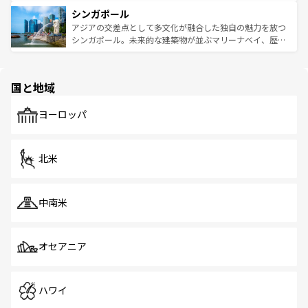
るはずだ。 なお、新着のベトナム情報は
コンテンツ一覧
を
は世界的に有名で、屋台から高級レストランまで味覚を刺
的なアートスポット、そして歴史と現代が融合した町並
参照してほしい。
シンガポール
激する。気候は一年中温暖で、どの季節にも異なる楽しみ
み、どこを訪れても感動するはず。観光スポットが密集し
が待っている。親しみやすいタイの人々、仏教を中心とし
ており、効率よく見どころを回れるのも魅力。息をのむよ
アジアの交差点として多文化が融合した独自の魅力を放つ
た文化、そして多様な観光資源が、訪れる旅人を魅了し続
うな絶景から文化的な体験まで、香港を存分に楽しみ尽く
シンガポール。未来的な建築物が並ぶマリーナベイ、歴史
ける。 なお、新着のタイ情報は
コンテンツ一覧
を参照して
そう。 なお、新着の香港情報は
コンテンツ一覧
を参照して
と伝統を感じられるエスニックタウン、多数の緑豊かな公
ほしい。
ほしい。
園や自然保護区など、自然が調和した近代的な景観と文化
の多様性あふれるカラフルな町は、どこを歩いても新しい
国と地域
発見がある。さらに、治安のよさや充実した公共交通機関
も、旅行者にとっては魅力的なポイント。グルメも豊富
で、ホーカーズは地元の風情を楽しめる外せないスポット
ヨーロッパ
だ。訪れる人を飽きさせないシンガポールで、多様な魅力
を体感しよう。 なお、新着のシンガポール情報は
コンテン
ツ一覧
を参照してほしい。
北米
中南米
オセアニア
ハワイ