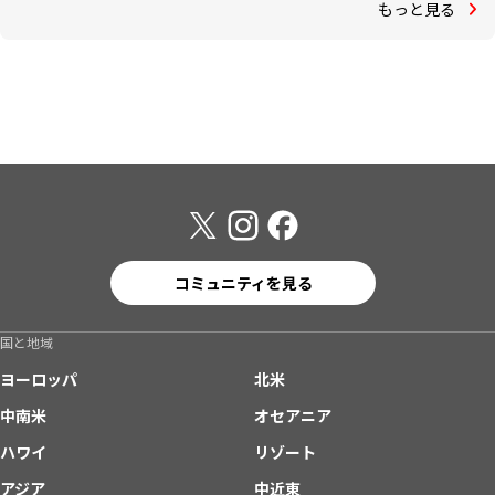
もっと見る
コミュニティを見る
国と地域
ヨーロッパ
北米
中南米
オセアニア
ハワイ
リゾート
アジア
中近東