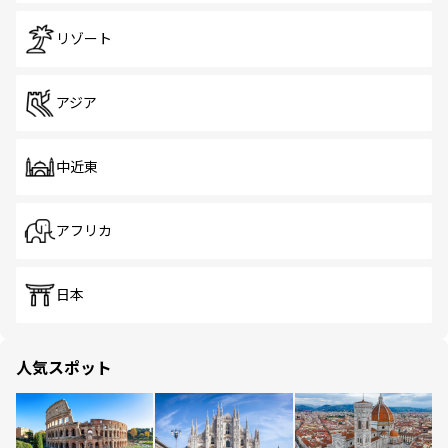
リゾート
アジア
中近東
アフリカ
日本
人気スポット