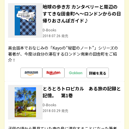
地球の歩き方 カンタベリーと周辺の
すてきな田舎町へ～ロンドンからの日
帰りおさんぽガイド♪
D-Books
2018.07.26 発売
英会話本でおなじみの「Kayoの“秘密のノート”」シリーズの
著者が、今度は自分の滞在するロンドン南東の田舎町をご紹
介！
詳細を見る
とろとろトロピカル ある旅の記録と
記憶。 第1巻
D-Books
2018.03.29 発売
子供の頃から夢見ていた南の島に滞在することになった筆者