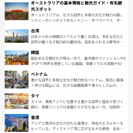
オーストラリアの基本情報と観光ガイド・有名観
部のニューオーリンズでは、音楽と美食が融合した独特の
ワイ島は見逃せない。また、定番の観光地といえばオアフ
文化が魅力。旅行者はアメリカの各地域で異なる魅力を楽
島だが、静かな自然を求めるならマウイ島やカウアイ島が
光スポット
しみながら、その多様性と豊かな歴史を感じることができ
おすすめ。エメラルドグリーンに輝く海をはじめ、豊かな
オーストラリアは、壮大な自然と多様な文化が魅力の国。
るだろう。車でのロードトリップや列車の旅も、アメリカ
文化や歴史が息づいている。「アロハスピリット」と呼ば
シドニーのシンボルであるシドニー・オペラハウス、オー
ならではの贅沢な旅のスタイルだ。 なお、新着のアメリカ
れるおもてなしの心で訪れる人々を迎えてくれるハワイの
ストラリア東海岸北部に広がる大サンゴ礁地帯グレートバ
情報は
コンテンツ一覧
を参照してほしい。
人々、おいしいローカルフードやハワイアンミュージッ
台湾
リアリーフや大陸中央部にそびえるウルル（エアーズロッ
ク、伝統的なフラダンスなど、すべてがハワイの魅力を彩
ク）、タスマニアの美しい原生林やケアンズの熱帯雨林な
日本から約４時間ほどでたどり着く台湾は、多彩な文化と
っている。訪れるたびに新しい発見と感動が待っているハ
ど、見どころがたくさん。また、カフェやワイン、オージ
自然が織りなす魅力的な観光地。活気あふれる大都市の台
ワイを、存分に味わってほしい。 なお、新着のハワイ情報
ービーフなどの食文化も豊かで、美味しいものであふれて
北やノスタルジックな町並みが人気な九份（ジォウフェ
は
コンテンツ一覧
を参照してほしい。
韓国
いる。アクティビティも充実しており、サーフィンやダイ
ン）、静ひつな山岳地帯である台湾東部など、都市の喧騒
ビング、ハイキングなど、アウトドア好きにはたまらな
と山間の静けさが共存しており、訪れる人に新しい発見と
歴史ある王朝文化が残る一方で、最先端のファッションやK
い。オーストラリアの多彩な魅力を存分に味わいつくそ
驚きをもたらしてくれる。また、奥深い台湾の食文化も魅
-POPで世界を席巻している韓国。首都ソウルの宮殿や伝統
う。 なお、新着のオーストラリア情報は
コンテンツ一覧
を
力で、夜市などの屋台グルメから高級料理、ヘルシーで美
家屋が並ぶエリアでは韓国の歴史と文化に浸ることがで
参照してほしい。
ベトナム
容にもいいと評判のスイーツなど、バラエティ豊かな料理
き、地方に足を延ばせば四季折々の自然美を楽しむことが
が味わえる。 なお、新着の台湾情報は
コンテンツ一覧
を参
できる。そして、キムチや焼肉、絶品のストリートフード
豊かな自然と多様な文化が魅力的なベトナム。南北に細長
照してほしい。
まで、さまざまな韓国料理が待っている。夜には、韓国な
く伸びる国土には、広大な田園風景や青々とした山々、世
らではのナイトライフも堪能できる。あたたかいホスピタ
界遺産に登録された壮大な自然景観が点在し、都市部では
タイ
リティに包まれながら、韓国の多彩な魅力を心ゆくまで味
急速な発展と共に伝統が息づく。ハノイの古い町並みやホ
わってみてほしい。 なお、新着の韓国情報は
コンテンツ一
ーチミン市のフランス統治時代の建物も、独特の雰囲気を
タイは、東南アジアに位置する豊かな自然と歴史が息づく
覧
を参照してほしい。
醸し出している。また、バラエティの豊かさとおいしさで
国だ。首都バンコクは高層ビルが立ち並ぶ一方、伝統的な
世界中の食通を魅了してやまないベトナム料理も魅力のひ
寺院や市場がいたるところに点在し、古きよき文化と現代
香港
とつ。フォーやバインミー、ベトナムコーヒーなどは、ぜ
の活気が交差している。北部ではチェンマイなどの山岳地
ひ現地で味わいたい。どの地域を訪れてもあたたかい人々
帯で自然と触れ合い、南部ではプーケットやクラビの美し
アジアと西洋の文化が交わる香港は、特有のエネルギーを
が旅行者を迎えてくれるので、きっと忘れられない旅にな
いビーチでリゾート気分を楽しむことができる。タイ料理
もっている。ヴィクトリア湾に広がる壮大な景色、近未来