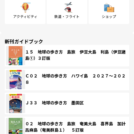
アクティビティ
鉄道・フライト
ショップ
新刊ガイドブック
１５ 地球の歩き方 島旅 伊豆大島 利島（伊豆諸
島①）３訂版
Ｃ０２ 地球の歩き方 ハワイ島 ２０２７～２０２
８
Ｊ３３ 地球の歩き方 墨田区
０２ 地球の歩き方 島旅 奄美大島 喜界島 加計
呂麻島（奄美群島１） ５訂版