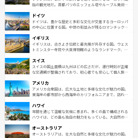
アートに溢れた街角から、地方では古代ローマ遺跡や中世
指の観光地だ。首都パリのエッフェル塔やルーブル美術館
の城塞都市、穏やかなビーチリゾートまで多彩な表情を見
といった象徴的なスポットから、田舎町の古風な美しさま
せる。地方によって風土や気候が異なるスペインはその個
ドイツ
で、幅広い魅力が詰まっている。華麗な宮殿、歴史的な大
性で訪れる人を魅了する。 なお、新着のスペイン情報は
コ
聖堂、美しいビーチ、そして豊かな自然が、訪れる者を心
ドイツは、豊かな歴史と多彩な文化が交差するヨーロッパ
ンテンツ一覧
を参照してほしい。
から魅了する。また、フランスは美食の国としても知ら
の中心に位置する国。中世の街並みが残るロマンチック街
れ、フランス料理はユネスコ無形文化遺産にも登録されて
道から、未来を先取りするようなモダンな都市まで多様な
イギリス
いる。シャンパンの発祥地であるランス、プロヴァンスの
顔を持つこの国は、どこを歩いても飽きることがない。ベ
香り高いラベンダー畑など、多彩な楽しみ方が可能だ。さ
ルリンの文化的活気、バイエルン州のアルプスの絶景、そ
イギリスは、古きよき伝統と最先端が共存する国。ウェス
らに、パリ以外の地域にも魅力が溢れており、どの街角に
してライン川沿いのワイン畑といった風景は必見。ビール
トミンスター寺院や大英博物館のようなランドマーク、歴
も豊かな歴史と文化が息づいている。パリ以外の個性あふ
とソーセージを味わいながら地元の人と過ごす楽しい時間
史ある大学都市、美しい丘陵地帯や牧歌的な風景など、エ
れる地方に足を運ぶとそれぞれで全く異なる文化を体験で
スイス
は、お酒好きな人にはぜひ体験してほしい。 なお、新着の
リアごとに異なる魅力がある。また、優雅なアフタヌーン
きるだろう。 なお、新着のフランス情報は
コンテンツ一覧
ドイツ情報は
コンテンツ一覧
を参照してほしい。
ティー、ビール好きにはたまらない英国パブ、サッカー観
スイスの国土面積は九州ほどの広さだが、運行時刻が正確
を参照してほしい。
戦など、本場だからこそできる体験も豊富。イギリスを旅
な交通網が整備されており、初心者でも安心して個人旅行
して楽しみつくそう。 なお、新着のイギリス情報は
コンテ
を楽しめる。日本同様に時刻表どおりの旅が可能だ。中世
アメリカ
ンツ一覧
を参照してほしい。
の建物がそのまま残る町や、スイスならではのユニークな
博物館もあり、アルプス観光だけでなく町歩きも満喫する
アメリカ合衆国は、広大な土地と多様な文化が魅力の国。
ことができる。国民の所得が高いため物価も高いが、旅行
東海岸の都市部から西海岸のカリフォルニアまで、訪れる
者向けの交通パス提供のサービスもあり、うまく活用すれ
場所ごとに異なる風景と体験が待っている。ニューヨーク
ハワイ
ば市内交通費無料で観光を楽しむこともできる。 なお、新
のような巨大都市は、観光、ショッピング、エンターテイ
着のスイス情報は
コンテンツ一覧
を参照してほしい。
ンメントが詰まった刺激的なスポットだ。一方、アメリカ
年間を通じて温暖な気候に恵まれ、多くの島で構成される
西部には大自然が広がり、グランドキャニオンやイエロー
ハワイは、どの島も独自の魅力をもっている。大自然の神
ストーン国立公園といった絶景が堪能できる。さらに、南
秘を感じたいなら、火山が生み出した壮大な景観を誇るハ
オーストラリア
部のニューオーリンズでは、音楽と美食が融合した独特の
ワイ島は見逃せない。また、定番の観光地といえばオアフ
文化が魅力。旅行者はアメリカの各地域で異なる魅力を楽
島だが、静かな自然を求めるならマウイ島やカウアイ島が
オーストラリアは、壮大な自然と多様な文化が魅力の国。