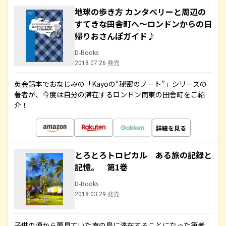
地球の歩き方 カンタベリーと周辺の
すてきな田舎町へ～ロンドンからの日
帰りおさんぽガイド♪
D-Books
2018.07.26 発売
英会話本でおなじみの「Kayoの“秘密のノート”」シリーズの
著者が、今度は自分の滞在するロンドン南東の田舎町をご紹
介！
詳細を見る
とろとろトロピカル ある旅の記録と
記憶。 第1巻
D-Books
2018.03.29 発売
子供の頃から夢見ていた南の島に滞在することになった筆者