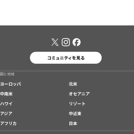
コミュニティを見る
国と地域
ヨーロッパ
北米
中南米
オセアニア
ハワイ
リゾート
アジア
中近東
アフリカ
日本