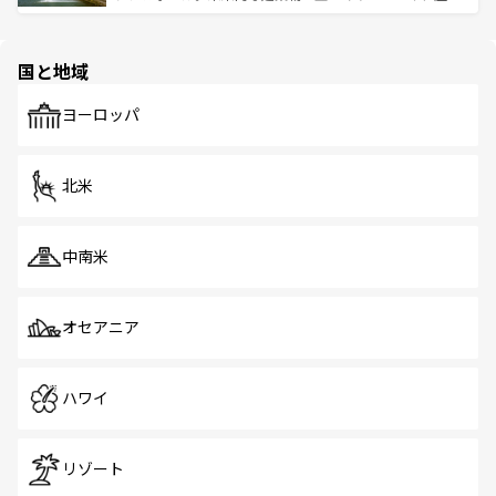
ける。 なお、新着のタイ情報は
コンテンツ一覧
を参照して
そう。 なお、新着の香港情報は
コンテンツ一覧
を参照して
と伝統を感じられるエスニックタウン、多数の緑豊かな公
ほしい。
ほしい。
園や自然保護区など、自然が調和した近代的な景観と文化
の多様性あふれるカラフルな町は、どこを歩いても新しい
国と地域
発見がある。さらに、治安のよさや充実した公共交通機関
も、旅行者にとっては魅力的なポイント。グルメも豊富
で、ホーカーズは地元の風情を楽しめる外せないスポット
ヨーロッパ
だ。訪れる人を飽きさせないシンガポールで、多様な魅力
を体感しよう。 なお、新着のシンガポール情報は
コンテン
ツ一覧
を参照してほしい。
北米
中南米
オセアニア
ハワイ
リゾート