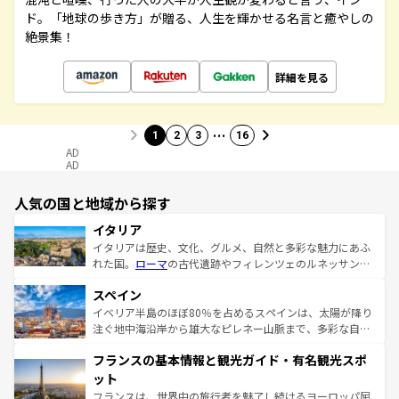
ド。「地球の歩き方」が贈る、人生を輝かせる名言と癒やしの
絶景集！
詳細を見る
…
1
2
3
16
AD
AD
人気の国と地域から探す
イタリア
イタリアは歴史、文化、グルメ、自然と多彩な魅力にあふ
れた国。
ローマ
の古代遺跡やフィレンツェのルネッサンス
美術、ヴェネツィアの運河など、歴史あるスポットはもち
スペイン
ろん、トスカーナの美しい田園風景やアマルフィ海岸の絶
景など、自然景観も見逃せない。観光の合間には、本場の
イベリア半島のほぼ80％を占めるスペインは、太陽が降り
ピザやパスタなど、絶品のイタリア料理を堪能することも
注ぐ地中海沿岸から雄大なピレネー山脈まで、多彩な自然
できる。朝目覚めてから夜眠るまで、すべての瞬間を楽し
と文化が詰まったヨーロッパ屈指の旅行先だ。多様な地域
フランスの基本情報と観光ガイド・有名観光スポ
ませてくれるイタリアで、忘れられない旅をしてみよう！
文化が根付くこの国では、情熱的なフラメンコ、熱気あふ
なお、新着のイタリア情報は
コンテンツ一覧
を参照してほ
れる闘牛、そして美味しいタパスが生活の一部となってい
ット
しい。
る。首都マドリードの洗練された雰囲気や、バルセロナの
フランスは、世界中の旅行者を魅了し続けるヨーロッパ屈