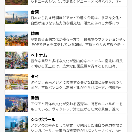
しみながら、その多様性と豊かな歴史を感じることができ
おすすめ。エメラルドグリーンに輝く海をはじめ、豊かな
シドニーのシンボルであるシドニー・オペラハウス、オー
るだろう。車でのロードトリップや列車の旅も、アメリカ
文化や歴史が息づいている。「アロハスピリット」と呼ば
ストラリア東海岸北部に広がる大サンゴ礁地帯グレートバ
ならではの贅沢な旅のスタイルだ。 なお、新着のアメリカ
台湾
れるおもてなしの心で訪れる人々を迎えてくれるハワイの
リアリーフや大陸中央部にそびえるウルル（エアーズロッ
情報は
コンテンツ一覧
を参照してほしい。
人々、おいしいローカルフードやハワイアンミュージッ
ク）、タスマニアの美しい原生林やケアンズの熱帯雨林な
日本から約４時間ほどでたどり着く台湾は、多彩な文化と
ク、伝統的なフラダンスなど、すべてがハワイの魅力を彩
ど、見どころがたくさん。また、カフェやワイン、オージ
自然が織りなす魅力的な観光地。活気あふれる大都市の台
っている。訪れるたびに新しい発見と感動が待っているハ
ービーフなどの食文化も豊かで、美味しいものであふれて
北やノスタルジックな町並みが人気な九份（ジォウフェ
ワイを、存分に味わってほしい。 なお、新着のハワイ情報
韓国
いる。アクティビティも充実しており、サーフィンやダイ
ン）、静ひつな山岳地帯である台湾東部など、都市の喧騒
は
コンテンツ一覧
を参照してほしい。
ビング、ハイキングなど、アウトドア好きにはたまらな
と山間の静けさが共存しており、訪れる人に新しい発見と
歴史ある王朝文化が残る一方で、最先端のファッションやK
い。オーストラリアの多彩な魅力を存分に味わいつくそ
驚きをもたらしてくれる。また、奥深い台湾の食文化も魅
-POPで世界を席巻している韓国。首都ソウルの宮殿や伝統
う。 なお、新着のオーストラリア情報は
コンテンツ一覧
を
力で、夜市などの屋台グルメから高級料理、ヘルシーで美
家屋が並ぶエリアでは韓国の歴史と文化に浸ることがで
参照してほしい。
ベトナム
容にもいいと評判のスイーツなど、バラエティ豊かな料理
き、地方に足を延ばせば四季折々の自然美を楽しむことが
が味わえる。 なお、新着の台湾情報は
コンテンツ一覧
を参
できる。そして、キムチや焼肉、絶品のストリートフード
豊かな自然と多様な文化が魅力的なベトナム。南北に細長
照してほしい。
まで、さまざまな韓国料理が待っている。夜には、韓国な
く伸びる国土には、広大な田園風景や青々とした山々、世
らではのナイトライフも堪能できる。あたたかいホスピタ
界遺産に登録された壮大な自然景観が点在し、都市部では
タイ
リティに包まれながら、韓国の多彩な魅力を心ゆくまで味
急速な発展と共に伝統が息づく。ハノイの古い町並みやホ
わってみてほしい。 なお、新着の韓国情報は
コンテンツ一
ーチミン市のフランス統治時代の建物も、独特の雰囲気を
タイは、東南アジアに位置する豊かな自然と歴史が息づく
覧
を参照してほしい。
醸し出している。また、バラエティの豊かさとおいしさで
国だ。首都バンコクは高層ビルが立ち並ぶ一方、伝統的な
世界中の食通を魅了してやまないベトナム料理も魅力のひ
寺院や市場がいたるところに点在し、古きよき文化と現代
香港
とつ。フォーやバインミー、ベトナムコーヒーなどは、ぜ
の活気が交差している。北部ではチェンマイなどの山岳地
ひ現地で味わいたい。どの地域を訪れてもあたたかい人々
帯で自然と触れ合い、南部ではプーケットやクラビの美し
アジアと西洋の文化が交わる香港は、特有のエネルギーを
が旅行者を迎えてくれるので、きっと忘れられない旅にな
いビーチでリゾート気分を楽しむことができる。タイ料理
もっている。ヴィクトリア湾に広がる壮大な景色、近未来
るはずだ。 なお、新着のベトナム情報は
コンテンツ一覧
を
は世界的に有名で、屋台から高級レストランまで味覚を刺
的なアートスポット、そして歴史と現代が融合した町並
参照してほしい。
シンガポール
激する。気候は一年中温暖で、どの季節にも異なる楽しみ
み、どこを訪れても感動するはず。観光スポットが密集し
が待っている。親しみやすいタイの人々、仏教を中心とし
ており、効率よく見どころを回れるのも魅力。息をのむよ
アジアの交差点として多文化が融合した独自の魅力を放つ
た文化、そして多様な観光資源が、訪れる旅人を魅了し続
うな絶景から文化的な体験まで、香港を存分に楽しみ尽く
シンガポール。未来的な建築物が並ぶマリーナベイ、歴史