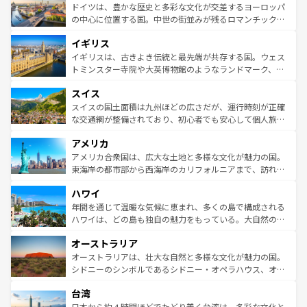
性で訪れる人を魅了する。 なお、新着のスペイン情報は
コ
聖堂、美しいビーチ、そして豊かな自然が、訪れる者を心
ドイツは、豊かな歴史と多彩な文化が交差するヨーロッパ
ンテンツ一覧
を参照してほしい。
から魅了する。また、フランスは美食の国としても知ら
の中心に位置する国。中世の街並みが残るロマンチック街
れ、フランス料理はユネスコ無形文化遺産にも登録されて
道から、未来を先取りするようなモダンな都市まで多様な
イギリス
いる。シャンパンの発祥地であるランス、プロヴァンスの
顔を持つこの国は、どこを歩いても飽きることがない。ベ
香り高いラベンダー畑など、多彩な楽しみ方が可能だ。さ
ルリンの文化的活気、バイエルン州のアルプスの絶景、そ
イギリスは、古きよき伝統と最先端が共存する国。ウェス
らに、パリ以外の地域にも魅力が溢れており、どの街角に
してライン川沿いのワイン畑といった風景は必見。ビール
トミンスター寺院や大英博物館のようなランドマーク、歴
も豊かな歴史と文化が息づいている。パリ以外の個性あふ
とソーセージを味わいながら地元の人と過ごす楽しい時間
史ある大学都市、美しい丘陵地帯や牧歌的な風景など、エ
れる地方に足を運ぶとそれぞれで全く異なる文化を体験で
スイス
は、お酒好きな人にはぜひ体験してほしい。 なお、新着の
リアごとに異なる魅力がある。また、優雅なアフタヌーン
きるだろう。 なお、新着のフランス情報は
コンテンツ一覧
ドイツ情報は
コンテンツ一覧
を参照してほしい。
ティー、ビール好きにはたまらない英国パブ、サッカー観
スイスの国土面積は九州ほどの広さだが、運行時刻が正確
を参照してほしい。
戦など、本場だからこそできる体験も豊富。イギリスを旅
な交通網が整備されており、初心者でも安心して個人旅行
して楽しみつくそう。 なお、新着のイギリス情報は
コンテ
を楽しめる。日本同様に時刻表どおりの旅が可能だ。中世
アメリカ
ンツ一覧
を参照してほしい。
の建物がそのまま残る町や、スイスならではのユニークな
博物館もあり、アルプス観光だけでなく町歩きも満喫する
アメリカ合衆国は、広大な土地と多様な文化が魅力の国。
ことができる。国民の所得が高いため物価も高いが、旅行
東海岸の都市部から西海岸のカリフォルニアまで、訪れる
者向けの交通パス提供のサービスもあり、うまく活用すれ
場所ごとに異なる風景と体験が待っている。ニューヨーク
ハワイ
ば市内交通費無料で観光を楽しむこともできる。 なお、新
のような巨大都市は、観光、ショッピング、エンターテイ
着のスイス情報は
コンテンツ一覧
を参照してほしい。
ンメントが詰まった刺激的なスポットだ。一方、アメリカ
年間を通じて温暖な気候に恵まれ、多くの島で構成される
西部には大自然が広がり、グランドキャニオンやイエロー
ハワイは、どの島も独自の魅力をもっている。大自然の神
ストーン国立公園といった絶景が堪能できる。さらに、南
秘を感じたいなら、火山が生み出した壮大な景観を誇るハ
オーストラリア
部のニューオーリンズでは、音楽と美食が融合した独特の
ワイ島は見逃せない。また、定番の観光地といえばオアフ
文化が魅力。旅行者はアメリカの各地域で異なる魅力を楽
島だが、静かな自然を求めるならマウイ島やカウアイ島が
オーストラリアは、壮大な自然と多様な文化が魅力の国。
しみながら、その多様性と豊かな歴史を感じることができ
おすすめ。エメラルドグリーンに輝く海をはじめ、豊かな
シドニーのシンボルであるシドニー・オペラハウス、オー
るだろう。車でのロードトリップや列車の旅も、アメリカ
文化や歴史が息づいている。「アロハスピリット」と呼ば
ストラリア東海岸北部に広がる大サンゴ礁地帯グレートバ
ならではの贅沢な旅のスタイルだ。 なお、新着のアメリカ
台湾
れるおもてなしの心で訪れる人々を迎えてくれるハワイの
リアリーフや大陸中央部にそびえるウルル（エアーズロッ
情報は
コンテンツ一覧
を参照してほしい。
人々、おいしいローカルフードやハワイアンミュージッ
ク）、タスマニアの美しい原生林やケアンズの熱帯雨林な
日本から約４時間ほどでたどり着く台湾は、多彩な文化と