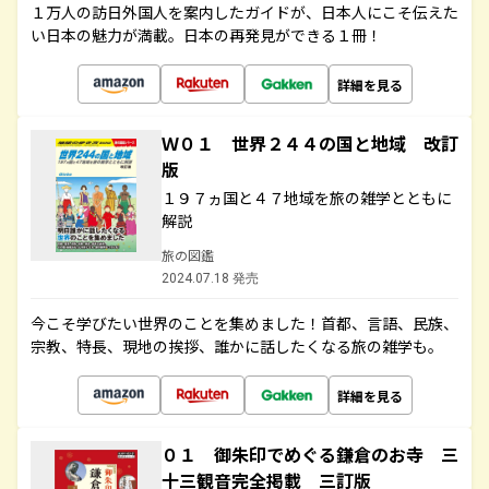
１万人の訪日外国人を案内したガイドが、日本人にこそ伝えた
い日本の魅力が満載。日本の再発見ができる１冊！
詳細を見る
Ｗ０１ 世界２４４の国と地域 改訂
版
１９７ヵ国と４７地域を旅の雑学とともに
解説
旅の図鑑
2024.07.18 発売
今こそ学びたい世界のことを集めました！首都、言語、民族、
宗教、特長、現地の挨拶、誰かに話したくなる旅の雑学も。
詳細を見る
０１ 御朱印でめぐる鎌倉のお寺 三
十三観音完全掲載 三訂版