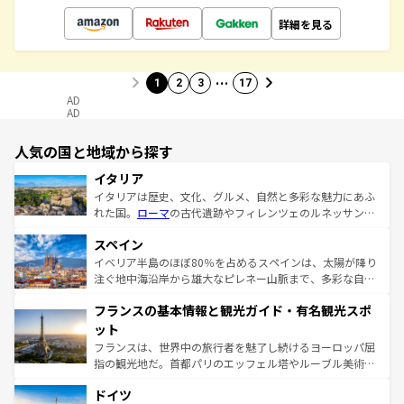
詳細を見る
…
1
2
3
17
AD
AD
人気の国と地域から探す
イタリア
イタリアは歴史、文化、グルメ、自然と多彩な魅力にあふ
れた国。
ローマ
の古代遺跡やフィレンツェのルネッサンス
美術、ヴェネツィアの運河など、歴史あるスポットはもち
スペイン
ろん、トスカーナの美しい田園風景やアマルフィ海岸の絶
景など、自然景観も見逃せない。観光の合間には、本場の
イベリア半島のほぼ80％を占めるスペインは、太陽が降り
ピザやパスタなど、絶品のイタリア料理を堪能することも
注ぐ地中海沿岸から雄大なピレネー山脈まで、多彩な自然
できる。朝目覚めてから夜眠るまで、すべての瞬間を楽し
と文化が詰まったヨーロッパ屈指の旅行先だ。多様な地域
フランスの基本情報と観光ガイド・有名観光スポ
ませてくれるイタリアで、忘れられない旅をしてみよう！
文化が根付くこの国では、情熱的なフラメンコ、熱気あふ
なお、新着のイタリア情報は
コンテンツ一覧
を参照してほ
れる闘牛、そして美味しいタパスが生活の一部となってい
ット
しい。
る。首都マドリードの洗練された雰囲気や、バルセロナの
フランスは、世界中の旅行者を魅了し続けるヨーロッパ屈
アートに溢れた街角から、地方では古代ローマ遺跡や中世
指の観光地だ。首都パリのエッフェル塔やルーブル美術館
の城塞都市、穏やかなビーチリゾートまで多彩な表情を見
といった象徴的なスポットから、田舎町の古風な美しさま
せる。地方によって風土や気候が異なるスペインはその個
ドイツ
で、幅広い魅力が詰まっている。華麗な宮殿、歴史的な大