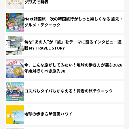
グ形式で発表
Next韓国旅 次の韓国旅行がもっと楽しくなる 旅先・
グルメ・テクニック
旬な“あの人”が「旅」をテーマに語るインタビュー連
載 MY TRAVEL STORY
今、こんな旅がしてみたい！地球の歩き方が選ぶ2026
年絶対行くべき旅先30
コスパもタイパもかなえる！賢者の旅テクニック
地球の歩き方♥偏愛ハワイ