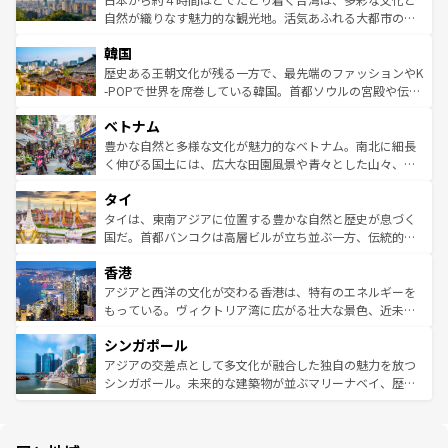
ク、伝統的なフラダンスなど、すべてがハワイの魅力を彩
ど、見どころがたくさん。また、カフェやワイン、オージ
自然が織りなす魅力的な観光地。活気あふれる大都市の台
っている。訪れるたびに新しい発見と感動が待っているハ
ービーフなどの食文化も豊かで、美味しいものであふれて
北やノスタルジックな町並みが人気な九份（ジォウフェ
ワイを、存分に味わってほしい。 なお、新着のハワイ情報
韓国
いる。アクティビティも充実しており、サーフィンやダイ
ン）、静ひつな山岳地帯である台湾東部など、都市の喧騒
は
コンテンツ一覧
を参照してほしい。
ビング、ハイキングなど、アウトドア好きにはたまらな
と山間の静けさが共存しており、訪れる人に新しい発見と
歴史ある王朝文化が残る一方で、最先端のファッションやK
い。オーストラリアの多彩な魅力を存分に味わいつくそ
驚きをもたらしてくれる。また、奥深い台湾の食文化も魅
-POPで世界を席巻している韓国。首都ソウルの宮殿や伝統
う。 なお、新着のオーストラリア情報は
コンテンツ一覧
を
力で、夜市などの屋台グルメから高級料理、ヘルシーで美
家屋が並ぶエリアでは韓国の歴史と文化に浸ることがで
参照してほしい。
ベトナム
容にもいいと評判のスイーツなど、バラエティ豊かな料理
き、地方に足を延ばせば四季折々の自然美を楽しむことが
が味わえる。 なお、新着の台湾情報は
コンテンツ一覧
を参
できる。そして、キムチや焼肉、絶品のストリートフード
豊かな自然と多様な文化が魅力的なベトナム。南北に細長
照してほしい。
まで、さまざまな韓国料理が待っている。夜には、韓国な
く伸びる国土には、広大な田園風景や青々とした山々、世
らではのナイトライフも堪能できる。あたたかいホスピタ
界遺産に登録された壮大な自然景観が点在し、都市部では
タイ
リティに包まれながら、韓国の多彩な魅力を心ゆくまで味
急速な発展と共に伝統が息づく。ハノイの古い町並みやホ
わってみてほしい。 なお、新着の韓国情報は
コンテンツ一
ーチミン市のフランス統治時代の建物も、独特の雰囲気を
タイは、東南アジアに位置する豊かな自然と歴史が息づく
覧
を参照してほしい。
醸し出している。また、バラエティの豊かさとおいしさで
国だ。首都バンコクは高層ビルが立ち並ぶ一方、伝統的な
世界中の食通を魅了してやまないベトナム料理も魅力のひ
寺院や市場がいたるところに点在し、古きよき文化と現代
香港
とつ。フォーやバインミー、ベトナムコーヒーなどは、ぜ
の活気が交差している。北部ではチェンマイなどの山岳地
ひ現地で味わいたい。どの地域を訪れてもあたたかい人々
帯で自然と触れ合い、南部ではプーケットやクラビの美し
アジアと西洋の文化が交わる香港は、特有のエネルギーを
が旅行者を迎えてくれるので、きっと忘れられない旅にな
いビーチでリゾート気分を楽しむことができる。タイ料理
もっている。ヴィクトリア湾に広がる壮大な景色、近未来
るはずだ。 なお、新着のベトナム情報は
コンテンツ一覧
を
は世界的に有名で、屋台から高級レストランまで味覚を刺
的なアートスポット、そして歴史と現代が融合した町並
参照してほしい。
シンガポール
激する。気候は一年中温暖で、どの季節にも異なる楽しみ
み、どこを訪れても感動するはず。観光スポットが密集し
が待っている。親しみやすいタイの人々、仏教を中心とし
ており、効率よく見どころを回れるのも魅力。息をのむよ
アジアの交差点として多文化が融合した独自の魅力を放つ
た文化、そして多様な観光資源が、訪れる旅人を魅了し続
うな絶景から文化的な体験まで、香港を存分に楽しみ尽く
シンガポール。未来的な建築物が並ぶマリーナベイ、歴史
ける。 なお、新着のタイ情報は
コンテンツ一覧
を参照して
そう。 なお、新着の香港情報は
コンテンツ一覧
を参照して
と伝統を感じられるエスニックタウン、多数の緑豊かな公
ほしい。
ほしい。
園や自然保護区など、自然が調和した近代的な景観と文化
の多様性あふれるカラフルな町は、どこを歩いても新しい