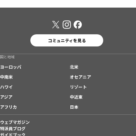
コミュニティを見る
国と地域
ヨーロッパ
北米
中南米
オセアニア
ハワイ
リゾート
アジア
中近東
アフリカ
日本
ウェブマガジン
特派員ブログ
ガイドブック