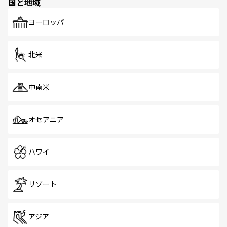
国と地域
発見がある。さらに、治安のよさや充実した公共交通機関
も、旅行者にとっては魅力的なポイント。グルメも豊富
で、ホーカーズは地元の風情を楽しめる外せないスポット
ヨーロッパ
だ。訪れる人を飽きさせないシンガポールで、多様な魅力
を体感しよう。 なお、新着のシンガポール情報は
コンテン
ツ一覧
を参照してほしい。
北米
中南米
オセアニア
ハワイ
リゾート
アジア