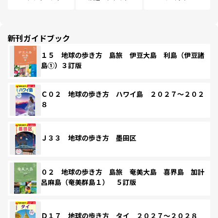
新刊ガイドブック
１５ 地球の歩き方 島旅 伊豆大島 利島（伊豆諸
島①）３訂版
Ｃ０２ 地球の歩き方 ハワイ島 ２０２７～２０２
８
Ｊ３３ 地球の歩き方 墨田区
０２ 地球の歩き方 島旅 奄美大島 喜界島 加計
呂麻島（奄美群島１） ５訂版
Ｄ１７ 地球の歩き方 タイ ２０２７～２０２８