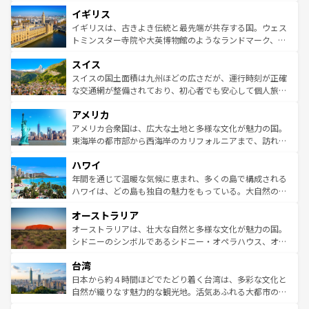
れ、フランス料理はユネスコ無形文化遺産にも登録されて
道から、未来を先取りするようなモダンな都市まで多様な
イギリス
いる。シャンパンの発祥地であるランス、プロヴァンスの
顔を持つこの国は、どこを歩いても飽きることがない。ベ
香り高いラベンダー畑など、多彩な楽しみ方が可能だ。さ
ルリンの文化的活気、バイエルン州のアルプスの絶景、そ
イギリスは、古きよき伝統と最先端が共存する国。ウェス
らに、パリ以外の地域にも魅力が溢れており、どの街角に
してライン川沿いのワイン畑といった風景は必見。ビール
トミンスター寺院や大英博物館のようなランドマーク、歴
も豊かな歴史と文化が息づいている。パリ以外の個性あふ
とソーセージを味わいながら地元の人と過ごす楽しい時間
史ある大学都市、美しい丘陵地帯や牧歌的な風景など、エ
れる地方に足を運ぶとそれぞれで全く異なる文化を体験で
スイス
は、お酒好きな人にはぜひ体験してほしい。 なお、新着の
リアごとに異なる魅力がある。また、優雅なアフタヌーン
きるだろう。 なお、新着のフランス情報は
コンテンツ一覧
ドイツ情報は
コンテンツ一覧
を参照してほしい。
ティー、ビール好きにはたまらない英国パブ、サッカー観
スイスの国土面積は九州ほどの広さだが、運行時刻が正確
を参照してほしい。
戦など、本場だからこそできる体験も豊富。イギリスを旅
な交通網が整備されており、初心者でも安心して個人旅行
して楽しみつくそう。 なお、新着のイギリス情報は
コンテ
を楽しめる。日本同様に時刻表どおりの旅が可能だ。中世
アメリカ
ンツ一覧
を参照してほしい。
の建物がそのまま残る町や、スイスならではのユニークな
博物館もあり、アルプス観光だけでなく町歩きも満喫する
アメリカ合衆国は、広大な土地と多様な文化が魅力の国。
ことができる。国民の所得が高いため物価も高いが、旅行
東海岸の都市部から西海岸のカリフォルニアまで、訪れる
者向けの交通パス提供のサービスもあり、うまく活用すれ
場所ごとに異なる風景と体験が待っている。ニューヨーク
ハワイ
ば市内交通費無料で観光を楽しむこともできる。 なお、新
のような巨大都市は、観光、ショッピング、エンターテイ
着のスイス情報は
コンテンツ一覧
を参照してほしい。
ンメントが詰まった刺激的なスポットだ。一方、アメリカ
年間を通じて温暖な気候に恵まれ、多くの島で構成される
西部には大自然が広がり、グランドキャニオンやイエロー
ハワイは、どの島も独自の魅力をもっている。大自然の神
ストーン国立公園といった絶景が堪能できる。さらに、南
秘を感じたいなら、火山が生み出した壮大な景観を誇るハ
オーストラリア
部のニューオーリンズでは、音楽と美食が融合した独特の
ワイ島は見逃せない。また、定番の観光地といえばオアフ
文化が魅力。旅行者はアメリカの各地域で異なる魅力を楽
島だが、静かな自然を求めるならマウイ島やカウアイ島が
オーストラリアは、壮大な自然と多様な文化が魅力の国。
しみながら、その多様性と豊かな歴史を感じることができ
おすすめ。エメラルドグリーンに輝く海をはじめ、豊かな
シドニーのシンボルであるシドニー・オペラハウス、オー
るだろう。車でのロードトリップや列車の旅も、アメリカ
文化や歴史が息づいている。「アロハスピリット」と呼ば
ストラリア東海岸北部に広がる大サンゴ礁地帯グレートバ
ならではの贅沢な旅のスタイルだ。 なお、新着のアメリカ
台湾
れるおもてなしの心で訪れる人々を迎えてくれるハワイの
リアリーフや大陸中央部にそびえるウルル（エアーズロッ
情報は
コンテンツ一覧
を参照してほしい。
人々、おいしいローカルフードやハワイアンミュージッ
ク）、タスマニアの美しい原生林やケアンズの熱帯雨林な
日本から約４時間ほどでたどり着く台湾は、多彩な文化と
ク、伝統的なフラダンスなど、すべてがハワイの魅力を彩
ど、見どころがたくさん。また、カフェやワイン、オージ
自然が織りなす魅力的な観光地。活気あふれる大都市の台
っている。訪れるたびに新しい発見と感動が待っているハ
ービーフなどの食文化も豊かで、美味しいものであふれて
北やノスタルジックな町並みが人気な九份（ジォウフェ