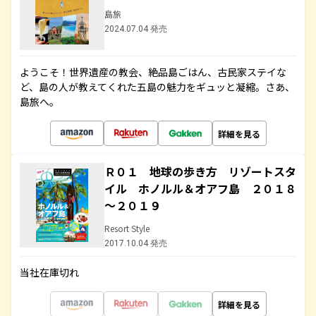
島旅
2024.07.04 発売
ようこそ！世界遺産の教会、絶品島ごはん、古民家ステイな
ど、島の人が教えてくれた五島の魅力をギュッと凝縮。さあ、
島旅へ。
詳細を見る
Ｒ０１ 地球の歩き方 リゾートスタ
イル ホノルル＆オアフ島 ２０１８
～２０１９
Resort Style
2017.10.04 発売
当社在庫切れ
詳細を見る