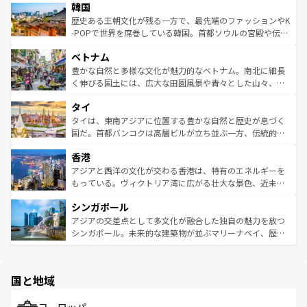
ワイを、存分に味わってほしい。 なお、新着のハワイ情報
韓国
いる。アクティビティも充実しており、サーフィンやダイ
ン）、静ひつな山岳地帯である台湾東部など、都市の喧騒
は
コンテンツ一覧
を参照してほしい。
ビング、ハイキングなど、アウトドア好きにはたまらな
と山間の静けさが共存しており、訪れる人に新しい発見と
歴史ある王朝文化が残る一方で、最先端のファッションやK
い。オーストラリアの多彩な魅力を存分に味わいつくそ
驚きをもたらしてくれる。また、奥深い台湾の食文化も魅
-POPで世界を席巻している韓国。首都ソウルの宮殿や伝統
う。 なお、新着のオーストラリア情報は
コンテンツ一覧
を
力で、夜市などの屋台グルメから高級料理、ヘルシーで美
家屋が並ぶエリアでは韓国の歴史と文化に浸ることがで
参照してほしい。
ベトナム
容にもいいと評判のスイーツなど、バラエティ豊かな料理
き、地方に足を延ばせば四季折々の自然美を楽しむことが
が味わえる。 なお、新着の台湾情報は
コンテンツ一覧
を参
できる。そして、キムチや焼肉、絶品のストリートフード
豊かな自然と多様な文化が魅力的なベトナム。南北に細長
照してほしい。
まで、さまざまな韓国料理が待っている。夜には、韓国な
く伸びる国土には、広大な田園風景や青々とした山々、世
らではのナイトライフも堪能できる。あたたかいホスピタ
界遺産に登録された壮大な自然景観が点在し、都市部では
タイ
リティに包まれながら、韓国の多彩な魅力を心ゆくまで味
急速な発展と共に伝統が息づく。ハノイの古い町並みやホ
わってみてほしい。 なお、新着の韓国情報は
コンテンツ一
ーチミン市のフランス統治時代の建物も、独特の雰囲気を
タイは、東南アジアに位置する豊かな自然と歴史が息づく
覧
を参照してほしい。
醸し出している。また、バラエティの豊かさとおいしさで
国だ。首都バンコクは高層ビルが立ち並ぶ一方、伝統的な
世界中の食通を魅了してやまないベトナム料理も魅力のひ
寺院や市場がいたるところに点在し、古きよき文化と現代
香港
とつ。フォーやバインミー、ベトナムコーヒーなどは、ぜ
の活気が交差している。北部ではチェンマイなどの山岳地
ひ現地で味わいたい。どの地域を訪れてもあたたかい人々
帯で自然と触れ合い、南部ではプーケットやクラビの美し
アジアと西洋の文化が交わる香港は、特有のエネルギーを
が旅行者を迎えてくれるので、きっと忘れられない旅にな
いビーチでリゾート気分を楽しむことができる。タイ料理
もっている。ヴィクトリア湾に広がる壮大な景色、近未来
るはずだ。 なお、新着のベトナム情報は
コンテンツ一覧
を
は世界的に有名で、屋台から高級レストランまで味覚を刺
的なアートスポット、そして歴史と現代が融合した町並
参照してほしい。
シンガポール
激する。気候は一年中温暖で、どの季節にも異なる楽しみ
み、どこを訪れても感動するはず。観光スポットが密集し
が待っている。親しみやすいタイの人々、仏教を中心とし
ており、効率よく見どころを回れるのも魅力。息をのむよ
アジアの交差点として多文化が融合した独自の魅力を放つ
た文化、そして多様な観光資源が、訪れる旅人を魅了し続
うな絶景から文化的な体験まで、香港を存分に楽しみ尽く
シンガポール。未来的な建築物が並ぶマリーナベイ、歴史
ける。 なお、新着のタイ情報は
コンテンツ一覧
を参照して
そう。 なお、新着の香港情報は
コンテンツ一覧
を参照して
と伝統を感じられるエスニックタウン、多数の緑豊かな公
ほしい。
ほしい。
園や自然保護区など、自然が調和した近代的な景観と文化
の多様性あふれるカラフルな町は、どこを歩いても新しい
国と地域
発見がある。さらに、治安のよさや充実した公共交通機関
も、旅行者にとっては魅力的なポイント。グルメも豊富
で、ホーカーズは地元の風情を楽しめる外せないスポット