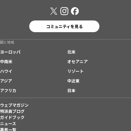
コミュニティを見る
国と地域
ヨーロッパ
北米
中南米
オセアニア
ハワイ
リゾート
アジア
中近東
アフリカ
日本
ウェブマガジン
特派員ブログ
ガイドブック
ニュース
著者一覧