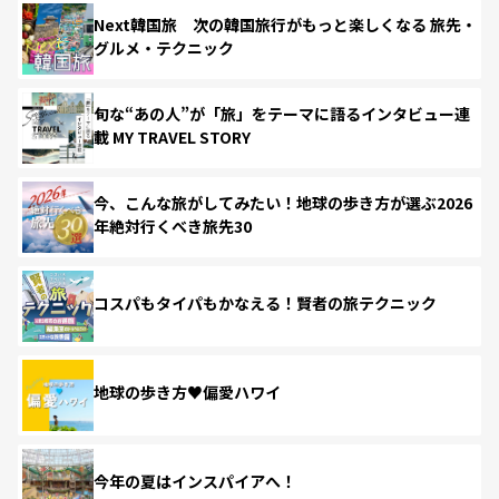
Next韓国旅 次の韓国旅行がもっと楽しくなる 旅先・
グルメ・テクニック
旬な“あの人”が「旅」をテーマに語るインタビュー連
載 MY TRAVEL STORY
今、こんな旅がしてみたい！地球の歩き方が選ぶ2026
年絶対行くべき旅先30
コスパもタイパもかなえる！賢者の旅テクニック
地球の歩き方♥偏愛ハワイ
今年の夏はインスパイアへ！