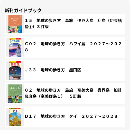
新刊ガイドブック
１５ 地球の歩き方 島旅 伊豆大島 利島（伊豆諸
島①）３訂版
Ｃ０２ 地球の歩き方 ハワイ島 ２０２７～２０２
８
Ｊ３３ 地球の歩き方 墨田区
０２ 地球の歩き方 島旅 奄美大島 喜界島 加計
呂麻島（奄美群島１） ５訂版
Ｄ１７ 地球の歩き方 タイ ２０２７～２０２８