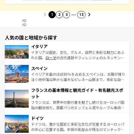
…
1
2
3
13
AD
AD
人気の国と地域から探す
イタリア
イタリアは歴史、文化、グルメ、自然と多彩な魅力にあふ
れた国。
ローマ
の古代遺跡やフィレンツェのルネッサンス
美術、ヴェネツィアの運河など、歴史あるスポットはもち
スペイン
ろん、トスカーナの美しい田園風景やアマルフィ海岸の絶
景など、自然景観も見逃せない。観光の合間には、本場の
イベリア半島のほぼ80％を占めるスペインは、太陽が降り
ピザやパスタなど、絶品のイタリア料理を堪能することも
注ぐ地中海沿岸から雄大なピレネー山脈まで、多彩な自然
できる。朝目覚めてから夜眠るまで、すべての瞬間を楽し
と文化が詰まったヨーロッパ屈指の旅行先だ。多様な地域
フランスの基本情報と観光ガイド・有名観光スポ
ませてくれるイタリアで、忘れられない旅をしてみよう！
文化が根付くこの国では、情熱的なフラメンコ、熱気あふ
なお、新着のイタリア情報は
コンテンツ一覧
を参照してほ
れる闘牛、そして美味しいタパスが生活の一部となってい
ット
しい。
る。首都マドリードの洗練された雰囲気や、バルセロナの
フランスは、世界中の旅行者を魅了し続けるヨーロッパ屈
アートに溢れた街角から、地方では古代ローマ遺跡や中世
指の観光地だ。首都パリのエッフェル塔やルーブル美術館
の城塞都市、穏やかなビーチリゾートまで多彩な表情を見
といった象徴的なスポットから、田舎町の古風な美しさま
せる。地方によって風土や気候が異なるスペインはその個
ドイツ
で、幅広い魅力が詰まっている。華麗な宮殿、歴史的な大
性で訪れる人を魅了する。 なお、新着のスペイン情報は
コ
聖堂、美しいビーチ、そして豊かな自然が、訪れる者を心
ドイツは、豊かな歴史と多彩な文化が交差するヨーロッパ
ンテンツ一覧
を参照してほしい。
から魅了する。また、フランスは美食の国としても知ら
の中心に位置する国。中世の街並みが残るロマンチック街