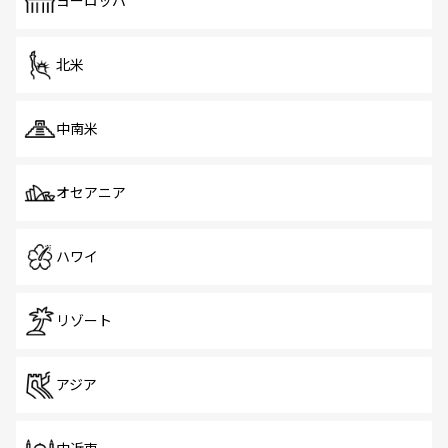
ヨーロッパ
だ。訪れる人を飽きさせないシンガポールで、多様な魅力
を体感しよう。 なお、新着のシンガポール情報は
コンテン
ツ一覧
を参照してほしい。
北米
中南米
オセアニア
ハワイ
リゾート
アジア