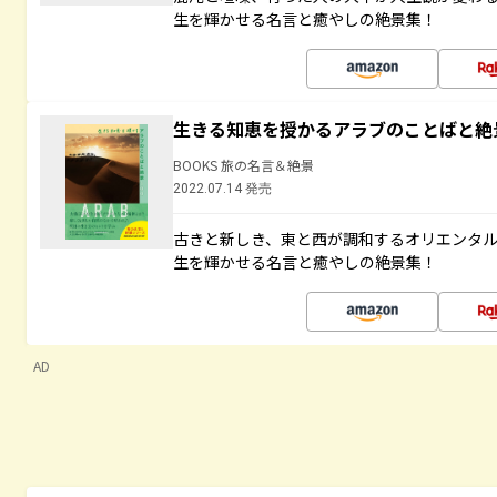
生を輝かせる名言と癒やしの絶景集！
生きる知恵を授かるアラブのことばと絶
BOOKS 旅の名言＆絶景
2022.07.14 発売
古きと新しき、東と西が調和するオリエンタ
生を輝かせる名言と癒やしの絶景集！
AD