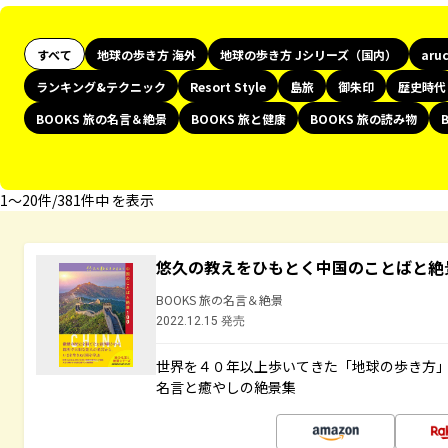
すべて
地球の歩き方 海外
地球の歩き方 Jシリーズ（国内）
aru
ランキング&テクニック
Resort Style
島旅
御朱印
歴史時代
BOOKS 旅の名言＆絶景
BOOKS 旅と健康
BOOKS 旅の読み物
1〜20件/381件中 を表示
悠久の教えをひもとく中国のことばと絶
BOOKS 旅の名言＆絶景
2022.12.15 発売
世界を４０年以上歩いてきた「地球の歩き方
名言と癒やしの絶景集