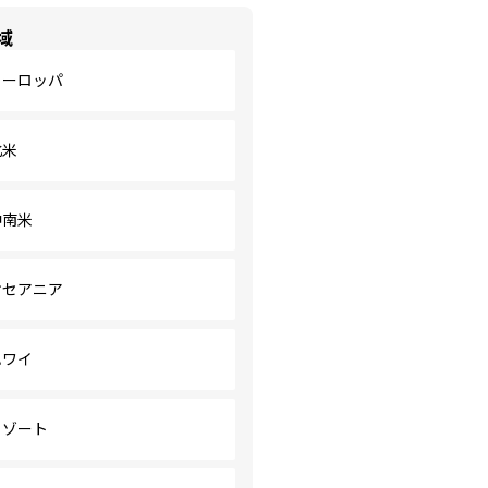
域
ヨーロッパ
北米
中南米
オセアニア
ハワイ
リゾート