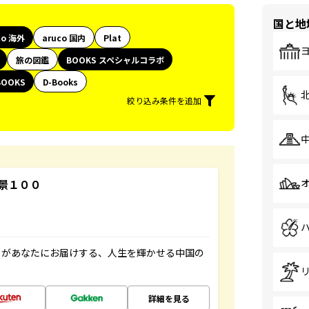
国と地
co 海外
aruco 国内
Plat
旅の図鑑
BOOKS スペシャルコラボ
BOOKS
D-Books
絞り込み条件を追加
景１００
」があなたにお届けする、人生を輝かせる中国の
詳細を見る