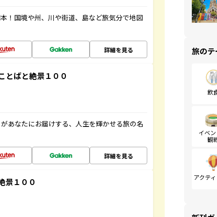
図本！国境や州、川や街道、島など旅気分で地図
旅のテ
詳細を見る
ことばと絶景１００
飲
」があなたにお届けする、人生を輝かせる旅の名
イベン
観
詳細を見る
アクティ
絶景１００