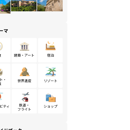
ーマ
食
建築・アート
宿泊
ト・
世界遺産
リゾート
戦
鉄道・
ビティ
ショップ
フライト