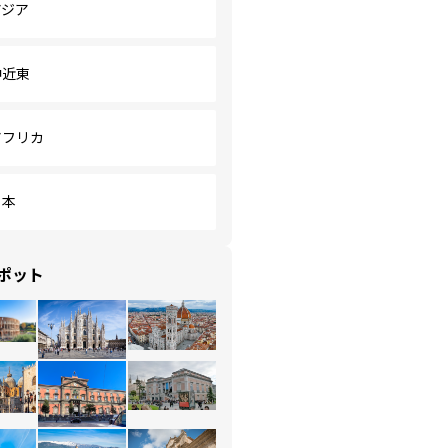
アジア
中近東
アフリカ
日本
ポット