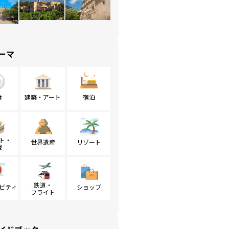
ーマ
食
建築・アート
宿泊
ト・
世界遺産
リゾート
戦
鉄道・
ビティ
ショップ
フライト