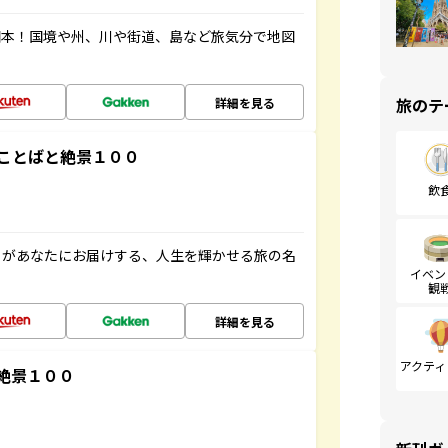
図本！国境や州、川や街道、島など旅気分で地図
旅のテ
詳細を見る
ことばと絶景１００
飲
」があなたにお届けする、人生を輝かせる旅の名
イベン
観
詳細を見る
アクティ
絶景１００