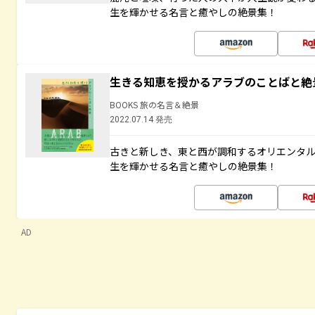
生を輝かせる名言と癒やしの絶景集！
生きる知恵を授かるアラブのことばと絶
BOOKS 旅の名言＆絶景
2022.07.14 発売
古きと新しき、東と西が調和するオリエンタ
生を輝かせる名言と癒やしの絶景集！
AD