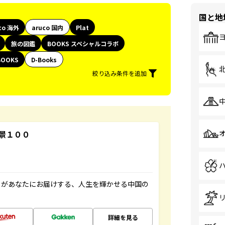
国と地
co 海外
aruco 国内
Plat
旅の図鑑
BOOKS スペシャルコラボ
BOOKS
D-Books
絞り込み条件を追加
景１００
」があなたにお届けする、人生を輝かせる中国の
詳細を見る