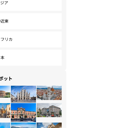
アジア
中近東
アフリカ
日本
ポット