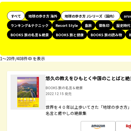
すべて
地球の歩き方 海外
地球の歩き方 Jシリーズ（国内）
aru
ランキング&テクニック
Resort Style
島旅
御朱印
歴史時代
BOOKS 旅の名言＆絶景
BOOKS 旅と健康
BOOKS 旅の読み物
1〜20件/408件中 を表示
悠久の教えをひもとく中国のことばと絶
BOOKS 旅の名言＆絶景
2022.12.15 発売
世界を４０年以上歩いてきた「地球の歩き方
名言と癒やしの絶景集