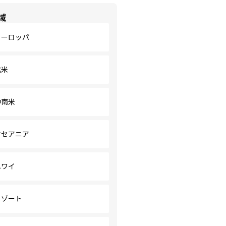
域
ヨーロッパ
北米
中南米
オセアニア
ハワイ
リゾート