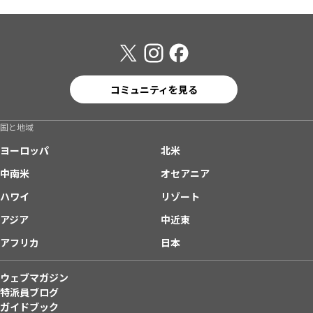
コミュニティを見る
国と地域
ヨーロッパ
北米
中南米
オセアニア
ハワイ
リゾート
アジア
中近東
アフリカ
日本
ウェブマガジン
特派員ブログ
ガイドブック