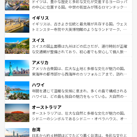
聖堂、美しいビーチ、そして豊かな自然が、訪れる者を心
ドイツは、豊かな歴史と多彩な文化が交差するヨーロッパ
ンテンツ一覧
を参照してほしい。
から魅了する。また、フランスは美食の国としても知ら
の中心に位置する国。中世の街並みが残るロマンチック街
れ、フランス料理はユネスコ無形文化遺産にも登録されて
道から、未来を先取りするようなモダンな都市まで多様な
イギリス
いる。シャンパンの発祥地であるランス、プロヴァンスの
顔を持つこの国は、どこを歩いても飽きることがない。ベ
香り高いラベンダー畑など、多彩な楽しみ方が可能だ。さ
ルリンの文化的活気、バイエルン州のアルプスの絶景、そ
イギリスは、古きよき伝統と最先端が共存する国。ウェス
らに、パリ以外の地域にも魅力が溢れており、どの街角に
してライン川沿いのワイン畑といった風景は必見。ビール
トミンスター寺院や大英博物館のようなランドマーク、歴
も豊かな歴史と文化が息づいている。パリ以外の個性あふ
とソーセージを味わいながら地元の人と過ごす楽しい時間
史ある大学都市、美しい丘陵地帯や牧歌的な風景など、エ
れる地方に足を運ぶとそれぞれで全く異なる文化を体験で
スイス
は、お酒好きな人にはぜひ体験してほしい。 なお、新着の
リアごとに異なる魅力がある。また、優雅なアフタヌーン
きるだろう。 なお、新着のフランス情報は
コンテンツ一覧
ドイツ情報は
コンテンツ一覧
を参照してほしい。
ティー、ビール好きにはたまらない英国パブ、サッカー観
スイスの国土面積は九州ほどの広さだが、運行時刻が正確
を参照してほしい。
戦など、本場だからこそできる体験も豊富。イギリスを旅
な交通網が整備されており、初心者でも安心して個人旅行
して楽しみつくそう。 なお、新着のイギリス情報は
コンテ
を楽しめる。日本同様に時刻表どおりの旅が可能だ。中世
アメリカ
ンツ一覧
を参照してほしい。
の建物がそのまま残る町や、スイスならではのユニークな
博物館もあり、アルプス観光だけでなく町歩きも満喫する
アメリカ合衆国は、広大な土地と多様な文化が魅力の国。
ことができる。国民の所得が高いため物価も高いが、旅行
東海岸の都市部から西海岸のカリフォルニアまで、訪れる
者向けの交通パス提供のサービスもあり、うまく活用すれ
場所ごとに異なる風景と体験が待っている。ニューヨーク
ハワイ
ば市内交通費無料で観光を楽しむこともできる。 なお、新
のような巨大都市は、観光、ショッピング、エンターテイ
着のスイス情報は
コンテンツ一覧
を参照してほしい。
ンメントが詰まった刺激的なスポットだ。一方、アメリカ
年間を通じて温暖な気候に恵まれ、多くの島で構成される
西部には大自然が広がり、グランドキャニオンやイエロー
ハワイは、どの島も独自の魅力をもっている。大自然の神
ストーン国立公園といった絶景が堪能できる。さらに、南
秘を感じたいなら、火山が生み出した壮大な景観を誇るハ
オーストラリア
部のニューオーリンズでは、音楽と美食が融合した独特の
ワイ島は見逃せない。また、定番の観光地といえばオアフ
文化が魅力。旅行者はアメリカの各地域で異なる魅力を楽
島だが、静かな自然を求めるならマウイ島やカウアイ島が
オーストラリアは、壮大な自然と多様な文化が魅力の国。
しみながら、その多様性と豊かな歴史を感じることができ
おすすめ。エメラルドグリーンに輝く海をはじめ、豊かな
シドニーのシンボルであるシドニー・オペラハウス、オー
るだろう。車でのロードトリップや列車の旅も、アメリカ
文化や歴史が息づいている。「アロハスピリット」と呼ば
ストラリア東海岸北部に広がる大サンゴ礁地帯グレートバ
ならではの贅沢な旅のスタイルだ。 なお、新着のアメリカ
台湾
れるおもてなしの心で訪れる人々を迎えてくれるハワイの
リアリーフや大陸中央部にそびえるウルル（エアーズロッ
情報は
コンテンツ一覧
を参照してほしい。
人々、おいしいローカルフードやハワイアンミュージッ
ク）、タスマニアの美しい原生林やケアンズの熱帯雨林な
日本から約４時間ほどでたどり着く台湾は、多彩な文化と