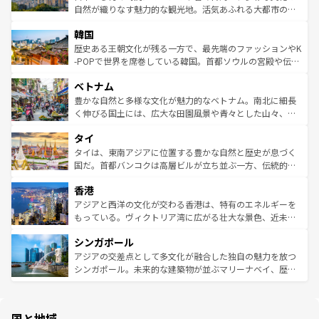
ク、伝統的なフラダンスなど、すべてがハワイの魅力を彩
ど、見どころがたくさん。また、カフェやワイン、オージ
自然が織りなす魅力的な観光地。活気あふれる大都市の台
っている。訪れるたびに新しい発見と感動が待っているハ
ービーフなどの食文化も豊かで、美味しいものであふれて
北やノスタルジックな町並みが人気な九份（ジォウフェ
ワイを、存分に味わってほしい。 なお、新着のハワイ情報
韓国
いる。アクティビティも充実しており、サーフィンやダイ
ン）、静ひつな山岳地帯である台湾東部など、都市の喧騒
は
コンテンツ一覧
を参照してほしい。
ビング、ハイキングなど、アウトドア好きにはたまらな
と山間の静けさが共存しており、訪れる人に新しい発見と
歴史ある王朝文化が残る一方で、最先端のファッションやK
い。オーストラリアの多彩な魅力を存分に味わいつくそ
驚きをもたらしてくれる。また、奥深い台湾の食文化も魅
-POPで世界を席巻している韓国。首都ソウルの宮殿や伝統
う。 なお、新着のオーストラリア情報は
コンテンツ一覧
を
力で、夜市などの屋台グルメから高級料理、ヘルシーで美
家屋が並ぶエリアでは韓国の歴史と文化に浸ることがで
参照してほしい。
ベトナム
容にもいいと評判のスイーツなど、バラエティ豊かな料理
き、地方に足を延ばせば四季折々の自然美を楽しむことが
が味わえる。 なお、新着の台湾情報は
コンテンツ一覧
を参
できる。そして、キムチや焼肉、絶品のストリートフード
豊かな自然と多様な文化が魅力的なベトナム。南北に細長
照してほしい。
まで、さまざまな韓国料理が待っている。夜には、韓国な
く伸びる国土には、広大な田園風景や青々とした山々、世
らではのナイトライフも堪能できる。あたたかいホスピタ
界遺産に登録された壮大な自然景観が点在し、都市部では
タイ
リティに包まれながら、韓国の多彩な魅力を心ゆくまで味
急速な発展と共に伝統が息づく。ハノイの古い町並みやホ
わってみてほしい。 なお、新着の韓国情報は
コンテンツ一
ーチミン市のフランス統治時代の建物も、独特の雰囲気を
タイは、東南アジアに位置する豊かな自然と歴史が息づく
覧
を参照してほしい。
醸し出している。また、バラエティの豊かさとおいしさで
国だ。首都バンコクは高層ビルが立ち並ぶ一方、伝統的な
世界中の食通を魅了してやまないベトナム料理も魅力のひ
寺院や市場がいたるところに点在し、古きよき文化と現代
香港
とつ。フォーやバインミー、ベトナムコーヒーなどは、ぜ
の活気が交差している。北部ではチェンマイなどの山岳地
ひ現地で味わいたい。どの地域を訪れてもあたたかい人々
帯で自然と触れ合い、南部ではプーケットやクラビの美し
アジアと西洋の文化が交わる香港は、特有のエネルギーを
が旅行者を迎えてくれるので、きっと忘れられない旅にな
いビーチでリゾート気分を楽しむことができる。タイ料理
もっている。ヴィクトリア湾に広がる壮大な景色、近未来
るはずだ。 なお、新着のベトナム情報は
コンテンツ一覧
を
は世界的に有名で、屋台から高級レストランまで味覚を刺
的なアートスポット、そして歴史と現代が融合した町並
参照してほしい。
シンガポール
激する。気候は一年中温暖で、どの季節にも異なる楽しみ
み、どこを訪れても感動するはず。観光スポットが密集し
が待っている。親しみやすいタイの人々、仏教を中心とし
ており、効率よく見どころを回れるのも魅力。息をのむよ
アジアの交差点として多文化が融合した独自の魅力を放つ
た文化、そして多様な観光資源が、訪れる旅人を魅了し続
うな絶景から文化的な体験まで、香港を存分に楽しみ尽く
シンガポール。未来的な建築物が並ぶマリーナベイ、歴史
ける。 なお、新着のタイ情報は
コンテンツ一覧
を参照して
そう。 なお、新着の香港情報は
コンテンツ一覧
を参照して
と伝統を感じられるエスニックタウン、多数の緑豊かな公
ほしい。
ほしい。
園や自然保護区など、自然が調和した近代的な景観と文化
の多様性あふれるカラフルな町は、どこを歩いても新しい
国と地域