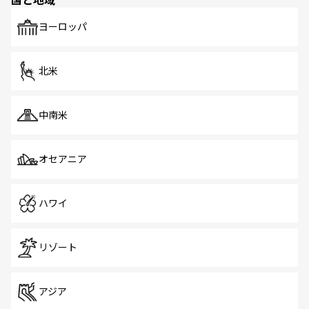
発見がある。さらに、治安のよさや充実した公共交通機関
も、旅行者にとっては魅力的なポイント。グルメも豊富
で、ホーカーズは地元の風情を楽しめる外せないスポット
ヨーロッパ
だ。訪れる人を飽きさせないシンガポールで、多様な魅力
を体感しよう。 なお、新着のシンガポール情報は
コンテン
ツ一覧
を参照してほしい。
北米
中南米
オセアニア
ハワイ
リゾート
アジア