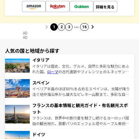
詳細を見る
…
1
2
3
16
AD
AD
人気の国と地域から探す
イタリア
イタリアは歴史、文化、グルメ、自然と多彩な魅力にあふ
れた国。
ローマ
の古代遺跡やフィレンツェのルネッサンス
美術、ヴェネツィアの運河など、歴史あるスポットはもち
スペイン
ろん、トスカーナの美しい田園風景やアマルフィ海岸の絶
景など、自然景観も見逃せない。観光の合間には、本場の
イベリア半島のほぼ80％を占めるスペインは、太陽が降り
ピザやパスタなど、絶品のイタリア料理を堪能することも
注ぐ地中海沿岸から雄大なピレネー山脈まで、多彩な自然
できる。朝目覚めてから夜眠るまで、すべての瞬間を楽し
と文化が詰まったヨーロッパ屈指の旅行先だ。多様な地域
フランスの基本情報と観光ガイド・有名観光スポ
ませてくれるイタリアで、忘れられない旅をしてみよう！
文化が根付くこの国では、情熱的なフラメンコ、熱気あふ
なお、新着のイタリア情報は
コンテンツ一覧
を参照してほ
れる闘牛、そして美味しいタパスが生活の一部となってい
ット
しい。
る。首都マドリードの洗練された雰囲気や、バルセロナの
フランスは、世界中の旅行者を魅了し続けるヨーロッパ屈
アートに溢れた街角から、地方では古代ローマ遺跡や中世
指の観光地だ。首都パリのエッフェル塔やルーブル美術館
の城塞都市、穏やかなビーチリゾートまで多彩な表情を見
といった象徴的なスポットから、田舎町の古風な美しさま
せる。地方によって風土や気候が異なるスペインはその個
ドイツ
で、幅広い魅力が詰まっている。華麗な宮殿、歴史的な大
性で訪れる人を魅了する。 なお、新着のスペイン情報は
コ