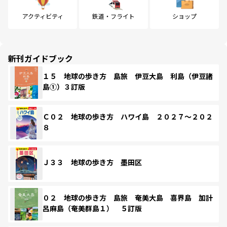
アクティビティ
鉄道・フライト
ショップ
新刊ガイドブック
１５ 地球の歩き方 島旅 伊豆大島 利島（伊豆諸
島①）３訂版
Ｃ０２ 地球の歩き方 ハワイ島 ２０２７～２０２
８
Ｊ３３ 地球の歩き方 墨田区
０２ 地球の歩き方 島旅 奄美大島 喜界島 加計
呂麻島（奄美群島１） ５訂版