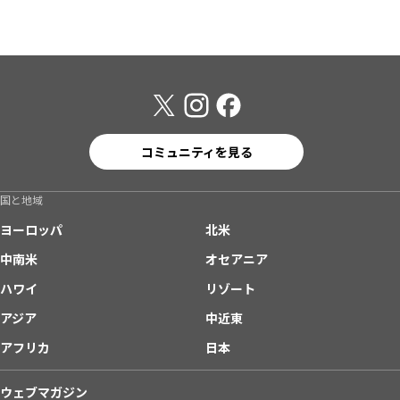
コミュニティを見る
国と地域
ヨーロッパ
北米
中南米
オセアニア
ハワイ
リゾート
アジア
中近東
アフリカ
日本
ウェブマガジン