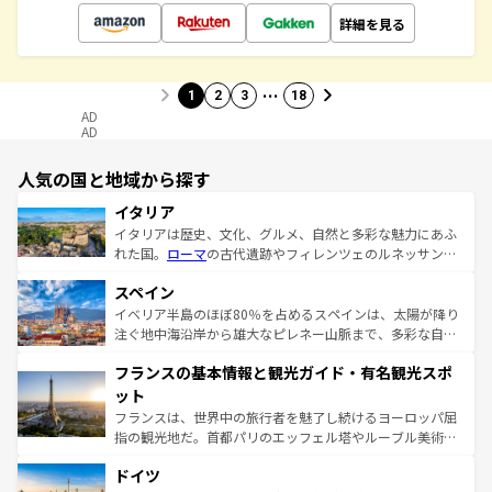
詳細を見る
…
1
2
3
18
AD
AD
人気の国と地域から探す
イタリア
イタリアは歴史、文化、グルメ、自然と多彩な魅力にあふ
れた国。
ローマ
の古代遺跡やフィレンツェのルネッサンス
美術、ヴェネツィアの運河など、歴史あるスポットはもち
スペイン
ろん、トスカーナの美しい田園風景やアマルフィ海岸の絶
景など、自然景観も見逃せない。観光の合間には、本場の
イベリア半島のほぼ80％を占めるスペインは、太陽が降り
ピザやパスタなど、絶品のイタリア料理を堪能することも
注ぐ地中海沿岸から雄大なピレネー山脈まで、多彩な自然
できる。朝目覚めてから夜眠るまで、すべての瞬間を楽し
と文化が詰まったヨーロッパ屈指の旅行先だ。多様な地域
フランスの基本情報と観光ガイド・有名観光スポ
ませてくれるイタリアで、忘れられない旅をしてみよう！
文化が根付くこの国では、情熱的なフラメンコ、熱気あふ
なお、新着のイタリア情報は
コンテンツ一覧
を参照してほ
れる闘牛、そして美味しいタパスが生活の一部となってい
ット
しい。
る。首都マドリードの洗練された雰囲気や、バルセロナの
フランスは、世界中の旅行者を魅了し続けるヨーロッパ屈
アートに溢れた街角から、地方では古代ローマ遺跡や中世
指の観光地だ。首都パリのエッフェル塔やルーブル美術館
の城塞都市、穏やかなビーチリゾートまで多彩な表情を見
といった象徴的なスポットから、田舎町の古風な美しさま
せる。地方によって風土や気候が異なるスペインはその個
ドイツ
で、幅広い魅力が詰まっている。華麗な宮殿、歴史的な大
性で訪れる人を魅了する。 なお、新着のスペイン情報は
コ