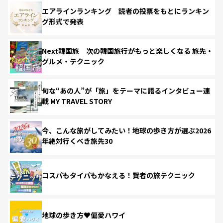
エアラインランキング 読者の投票をもとにランキン
グ形式で発表
Next韓国旅 次の韓国旅行がもっと楽しくなる 旅先・
グルメ・テクニック
旬な“あの人”が「旅」をテーマに語るインタビュー連
載 MY TRAVEL STORY
今、こんな旅がしてみたい！地球の歩き方が選ぶ2026
年絶対行くべき旅先30
コスパもタイパもかなえる！賢者の旅テクニック
地球の歩き方♥偏愛ハワイ