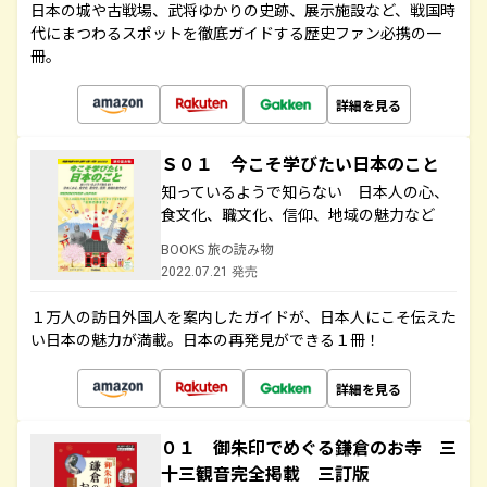
日本の城や古戦場、武将ゆかりの史跡、展示施設など、戦国時
代にまつわるスポットを徹底ガイドする歴史ファン必携の一
冊。
詳細を見る
Ｓ０１ 今こそ学びたい日本のこと
知っているようで知らない 日本人の心、
食文化、職文化、信仰、地域の魅力など
BOOKS 旅の読み物
2022.07.21 発売
１万人の訪日外国人を案内したガイドが、日本人にこそ伝えた
い日本の魅力が満載。日本の再発見ができる１冊！
詳細を見る
０１ 御朱印でめぐる鎌倉のお寺 三
十三観音完全掲載 三訂版