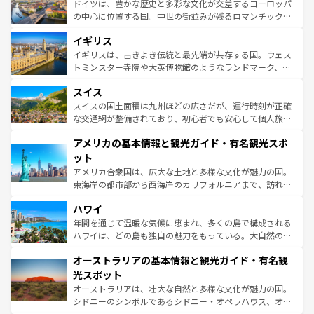
聖堂、美しいビーチ、そして豊かな自然が、訪れる者を心
ドイツは、豊かな歴史と多彩な文化が交差するヨーロッパ
ンテンツ一覧
を参照してほしい。
から魅了する。また、フランスは美食の国としても知ら
の中心に位置する国。中世の街並みが残るロマンチック街
れ、フランス料理はユネスコ無形文化遺産にも登録されて
道から、未来を先取りするようなモダンな都市まで多様な
イギリス
いる。シャンパンの発祥地であるランス、プロヴァンスの
顔を持つこの国は、どこを歩いても飽きることがない。ベ
香り高いラベンダー畑など、多彩な楽しみ方が可能だ。さ
ルリンの文化的活気、バイエルン州のアルプスの絶景、そ
イギリスは、古きよき伝統と最先端が共存する国。ウェス
らに、パリ以外の地域にも魅力が溢れており、どの街角に
してライン川沿いのワイン畑といった風景は必見。ビール
トミンスター寺院や大英博物館のようなランドマーク、歴
も豊かな歴史と文化が息づいている。パリ以外の個性あふ
とソーセージを味わいながら地元の人と過ごす楽しい時間
史ある大学都市、美しい丘陵地帯や牧歌的な風景など、エ
れる地方に足を運ぶとそれぞれで全く異なる文化を体験で
スイス
は、お酒好きな人にはぜひ体験してほしい。 なお、新着の
リアごとに異なる魅力がある。また、優雅なアフタヌーン
きるだろう。 なお、新着のフランス情報は
コンテンツ一覧
ドイツ情報は
コンテンツ一覧
を参照してほしい。
ティー、ビール好きにはたまらない英国パブ、サッカー観
スイスの国土面積は九州ほどの広さだが、運行時刻が正確
を参照してほしい。
戦など、本場だからこそできる体験も豊富。イギリスを旅
な交通網が整備されており、初心者でも安心して個人旅行
して楽しみつくそう。 なお、新着のイギリス情報は
コンテ
を楽しめる。日本同様に時刻表どおりの旅が可能だ。中世
アメリカの基本情報と観光ガイド・有名観光スポ
ンツ一覧
を参照してほしい。
の建物がそのまま残る町や、スイスならではのユニークな
博物館もあり、アルプス観光だけでなく町歩きも満喫する
ット
ことができる。国民の所得が高いため物価も高いが、旅行
アメリカ合衆国は、広大な土地と多様な文化が魅力の国。
者向けの交通パス提供のサービスもあり、うまく活用すれ
東海岸の都市部から西海岸のカリフォルニアまで、訪れる
ば市内交通費無料で観光を楽しむこともできる。 なお、新
場所ごとに異なる風景と体験が待っている。ニューヨーク
着のスイス情報は
コンテンツ一覧
を参照してほしい。
ハワイ
のような巨大都市は、観光、ショッピング、エンターテイ
ンメントが詰まった刺激的なスポットだ。一方、アメリカ
年間を通じて温暖な気候に恵まれ、多くの島で構成される
西部には大自然が広がり、グランドキャニオンやイエロー
ハワイは、どの島も独自の魅力をもっている。大自然の神
ストーン国立公園といった絶景が堪能できる。さらに、南
秘を感じたいなら、火山が生み出した壮大な景観を誇るハ
オーストラリアの基本情報と観光ガイド・有名観
部のニューオーリンズでは、音楽と美食が融合した独特の
ワイ島は見逃せない。また、定番の観光地といえばオアフ
文化が魅力。旅行者はアメリカの各地域で異なる魅力を楽
島だが、静かな自然を求めるならマウイ島やカウアイ島が
光スポット
しみながら、その多様性と豊かな歴史を感じることができ
おすすめ。エメラルドグリーンに輝く海をはじめ、豊かな
オーストラリアは、壮大な自然と多様な文化が魅力の国。
るだろう。車でのロードトリップや列車の旅も、アメリカ
文化や歴史が息づいている。「アロハスピリット」と呼ば
シドニーのシンボルであるシドニー・オペラハウス、オー
ならではの贅沢な旅のスタイルだ。 なお、新着のアメリカ
れるおもてなしの心で訪れる人々を迎えてくれるハワイの
ストラリア東海岸北部に広がる大サンゴ礁地帯グレートバ