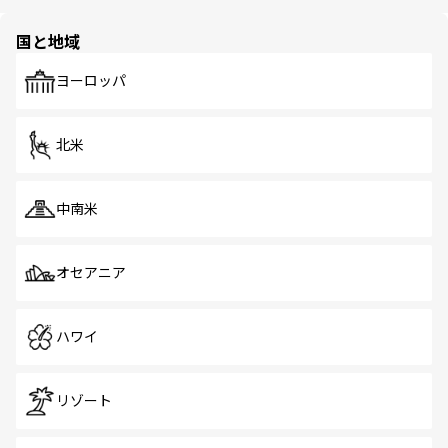
ほしい。
ほしい。
園や自然保護区など、自然が調和した近代的な景観と文化
の多様性あふれるカラフルな町は、どこを歩いても新しい
国と地域
発見がある。さらに、治安のよさや充実した公共交通機関
も、旅行者にとっては魅力的なポイント。グルメも豊富
で、ホーカーズは地元の風情を楽しめる外せないスポット
ヨーロッパ
だ。訪れる人を飽きさせないシンガポールで、多様な魅力
を体感しよう。 なお、新着のシンガポール情報は
コンテン
ツ一覧
を参照してほしい。
北米
中南米
オセアニア
ハワイ
リゾート