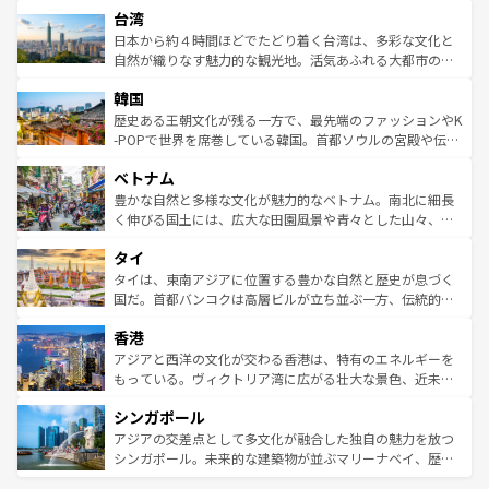
情報は
コンテンツ一覧
を参照してほしい。
人々、おいしいローカルフードやハワイアンミュージッ
台湾
リアリーフや大陸中央部にそびえるウルル（エアーズロッ
ク、伝統的なフラダンスなど、すべてがハワイの魅力を彩
ク）、タスマニアの美しい原生林やケアンズの熱帯雨林な
日本から約４時間ほどでたどり着く台湾は、多彩な文化と
っている。訪れるたびに新しい発見と感動が待っているハ
ど、見どころがたくさん。また、カフェやワイン、オージ
自然が織りなす魅力的な観光地。活気あふれる大都市の台
ワイを、存分に味わってほしい。 なお、新着のハワイ情報
ービーフなどの食文化も豊かで、美味しいものであふれて
北やノスタルジックな町並みが人気な九份（ジォウフェ
は
コンテンツ一覧
を参照してほしい。
韓国
いる。アクティビティも充実しており、サーフィンやダイ
ン）、静ひつな山岳地帯である台湾東部など、都市の喧騒
ビング、ハイキングなど、アウトドア好きにはたまらな
と山間の静けさが共存しており、訪れる人に新しい発見と
歴史ある王朝文化が残る一方で、最先端のファッションやK
い。オーストラリアの多彩な魅力を存分に味わいつくそ
驚きをもたらしてくれる。また、奥深い台湾の食文化も魅
-POPで世界を席巻している韓国。首都ソウルの宮殿や伝統
う。 なお、新着のオーストラリア情報は
コンテンツ一覧
を
力で、夜市などの屋台グルメから高級料理、ヘルシーで美
家屋が並ぶエリアでは韓国の歴史と文化に浸ることがで
参照してほしい。
ベトナム
容にもいいと評判のスイーツなど、バラエティ豊かな料理
き、地方に足を延ばせば四季折々の自然美を楽しむことが
が味わえる。 なお、新着の台湾情報は
コンテンツ一覧
を参
できる。そして、キムチや焼肉、絶品のストリートフード
豊かな自然と多様な文化が魅力的なベトナム。南北に細長
照してほしい。
まで、さまざまな韓国料理が待っている。夜には、韓国な
く伸びる国土には、広大な田園風景や青々とした山々、世
らではのナイトライフも堪能できる。あたたかいホスピタ
界遺産に登録された壮大な自然景観が点在し、都市部では
タイ
リティに包まれながら、韓国の多彩な魅力を心ゆくまで味
急速な発展と共に伝統が息づく。ハノイの古い町並みやホ
わってみてほしい。 なお、新着の韓国情報は
コンテンツ一
ーチミン市のフランス統治時代の建物も、独特の雰囲気を
タイは、東南アジアに位置する豊かな自然と歴史が息づく
覧
を参照してほしい。
醸し出している。また、バラエティの豊かさとおいしさで
国だ。首都バンコクは高層ビルが立ち並ぶ一方、伝統的な
世界中の食通を魅了してやまないベトナム料理も魅力のひ
寺院や市場がいたるところに点在し、古きよき文化と現代
香港
とつ。フォーやバインミー、ベトナムコーヒーなどは、ぜ
の活気が交差している。北部ではチェンマイなどの山岳地
ひ現地で味わいたい。どの地域を訪れてもあたたかい人々
帯で自然と触れ合い、南部ではプーケットやクラビの美し
アジアと西洋の文化が交わる香港は、特有のエネルギーを
が旅行者を迎えてくれるので、きっと忘れられない旅にな
いビーチでリゾート気分を楽しむことができる。タイ料理
もっている。ヴィクトリア湾に広がる壮大な景色、近未来
るはずだ。 なお、新着のベトナム情報は
コンテンツ一覧
を
は世界的に有名で、屋台から高級レストランまで味覚を刺
的なアートスポット、そして歴史と現代が融合した町並
参照してほしい。
シンガポール
激する。気候は一年中温暖で、どの季節にも異なる楽しみ
み、どこを訪れても感動するはず。観光スポットが密集し
が待っている。親しみやすいタイの人々、仏教を中心とし
ており、効率よく見どころを回れるのも魅力。息をのむよ
アジアの交差点として多文化が融合した独自の魅力を放つ
た文化、そして多様な観光資源が、訪れる旅人を魅了し続
うな絶景から文化的な体験まで、香港を存分に楽しみ尽く
シンガポール。未来的な建築物が並ぶマリーナベイ、歴史
ける。 なお、新着のタイ情報は
コンテンツ一覧
を参照して
そう。 なお、新着の香港情報は
コンテンツ一覧
を参照して
と伝統を感じられるエスニックタウン、多数の緑豊かな公