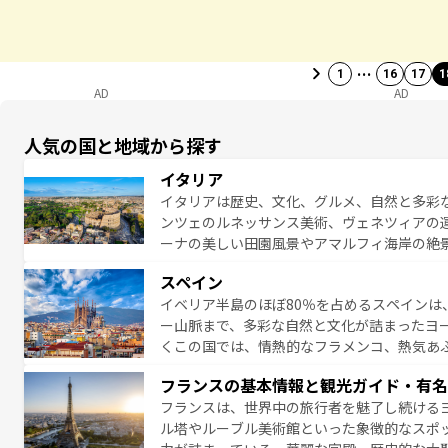
…
1
16
17
1
AD
AD
人気の国と地域から探す
イタリア
イタリアは歴史、文化、グルメ、自然と多彩
ンツェのルネッサンス美術、ヴェネツィアの
ーナの美しい田園風景やアマルフィ海岸の絶
は、本場のピザやパスタなど、絶品のイタリ
スペイン
夜眠るまで、すべての瞬間を楽しませてくれ
イベリア半島のほぼ80％を占めるスペインは
なお、新着のイタリア情報は
コンテンツ一覧
ー山脈まで、多彩な自然と文化が詰まったヨ
くこの国では、情熱的なフラメンコ、熱気あ
となっている。首都マドリードの洗練された
フランスの基本情報と観光ガイド・有名
ら、地方では古代ローマ遺跡や中世の城塞都
フランスは、世界中の旅行者を魅了し続ける
せる。地方によって風土や気候が異なるスペイン
ル塔やルーブル美術館といった象徴的なスポ
新着のスペイン情報は
コンテンツ一覧
を参照