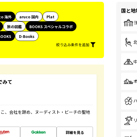
国と地
co 海外
aruco 国内
Plat
旅の図鑑
BOOKS スペシャルコラボ
BOOKS
D-Books
絞り込み条件を追加
でみて
るこ、会社を辞め、ヌーディスト・ビーチの聖地
詳細を見る