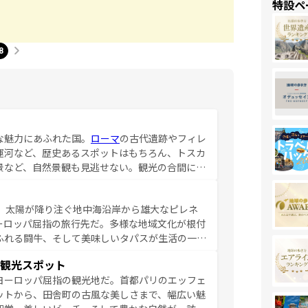
特設ペ
8
な魅力にあふれた国。
ローマ
の古代遺跡やフィレ
運河など、歴史あるスポットはもちろん、トスカ
景など、自然景観も見逃せない。観光の合間に
ア料理を堪能することもできる。朝目覚めてから
るイタリアで、忘れられない旅をしてみよう！
、太陽が降り注ぐ地中海沿岸から雄大なピレネ
を参照してほしい。
ーロッパ屈指の旅行先だ。多様な地域文化が根付
ふれる闘牛、そして美味しいタパスが生活の一部
雰囲気や、バルセロナのアートに溢れた街角か
観光スポット
市、穏やかなビーチリゾートまで多彩な表情を見
ヨーロッパ屈指の観光地だ。首都パリのエッフェ
はその個性で訪れる人を魅了する。 なお、
ットから、田舎町の古風な美しさまで、幅広い魅
してほしい。