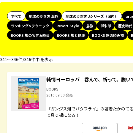
すべて
地球の歩き方 海外
地球の歩き方 Jシリーズ（国内）
aru
ランキング&テクニック
Resort Style
島旅
御朱印
歴史時代
BOOKS 旅の名言＆絶景
BOOKS 旅と健康
BOOKS 旅の読み物
341〜346件/346件中 を表示
純情ヨーロッパ 呑んで、祈って、脱い
BOOKS
2016.09.30 発売
『ガンジス河でバタフライ』の著者たかのて
で真っ裸になる！