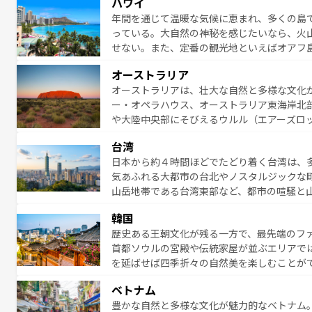
ハワイ
絶景が堪能できる。さらに、南部のニューオ
年間を通じて温暖な気候に恵まれ、多くの島
が魅力。旅行者はアメリカの各地域で異なる
っている。大自然の神秘を感じたいなら、火
感じることができるだろう。車でのロードト
せない。また、定番の観光地といえばオアフ
旅のスタイルだ。 なお、新着のアメリカ情
アイ島がおすすめ。エメラルドグリーンに輝
オーストラリア
る。「アロハスピリット」と呼ばれるおもて
オーストラリアは、壮大な自然と多様な文化
人々、おいしいローカルフードやハワイアン
ー・オペラハウス、オーストラリア東海岸北
がハワイの魅力を彩っている。訪れるたびに
や大陸中央部にそびえるウルル（エアーズロ
味わってほしい。 なお、新着のハワイ情報は
熱帯雨林など、見どころがたくさん。また、
台湾
豊かで、美味しいものであふれている。アク
日本から約４時間ほどでたどり着く台湾は、
ング、ハイキングなど、アウトドア好きには
気あふれる大都市の台北やノスタルジックな
に味わいつくそう。 なお、新着のオー
山岳地帯である台湾東部など、都市の喧騒と
発見と驚きをもたらしてくれる。また、奥深
韓国
から高級料理、ヘルシーで美容にもいいと評
歴史ある王朝文化が残る一方で、最先端のファ
える。 なお、新着の台湾情報は
コンテンツ一
首都ソウルの宮殿や伝統家屋が並ぶエリアで
を延ばせば四季折々の自然美を楽しむことが
トフードまで、さまざまな韓国料理が待って
ベトナム
能できる。あたたかいホスピタリティに包ま
豊かな自然と多様な文化が魅力的なベトナム
てみてほしい。 なお、新着の韓国情報は
コン