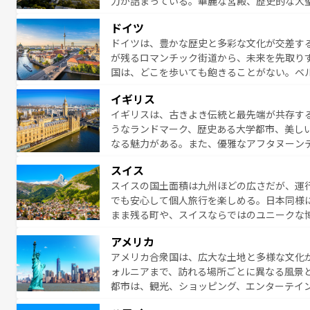
力が詰まっている。華麗な宮殿、歴史的な大
る者を心から魅了する。また、フランスは美
ドイツ
無形文化遺産にも登録されている。シャンパ
ドイツは、豊かな歴史と多彩な文化が交差す
いラベンダー畑など、多彩な楽しみ方が可能
が残るロマンチック街道から、未来を先取り
り、どの街角にも豊かな歴史と文化が息づい
国は、どこを歩いても飽きることがない。ベ
絶景、そしてライン川沿いのワイン畑といっ
一覧
を参照してほしい。
イギリス
ら地元の人と過ごす楽しい時間は、お酒好きな人にはぜ
イギリスは、古きよき伝統と最先端が共存す
イツ情報は
コンテンツ一覧
を参照してほしい
うなランドマーク、歴史ある大学都市、美し
なる魅力がある。また、優雅なアフタヌーン
ッカー観戦など、本場だからこそできる体験も
スイス
お、新着のイギリス情報は
コンテンツ一覧
を
スイスの国土面積は九州ほどの広さだが、運
でも安心して個人旅行を楽しめる。日本同様
まま残る町や、スイスならではのユニークな
満喫することができる。国民の所得が高いた
アメリカ
ービスもあり、うまく活用すれば市内交通費無料で
アメリカ合衆国は、広大な土地と多様な文化
のスイス情報は
コンテンツ一覧
を参照してほ
ォルニアまで、訪れる場所ごとに異なる風景
都市は、観光、ショッピング、エンターテイ
アメリカ西部には大自然が広がり、グランド