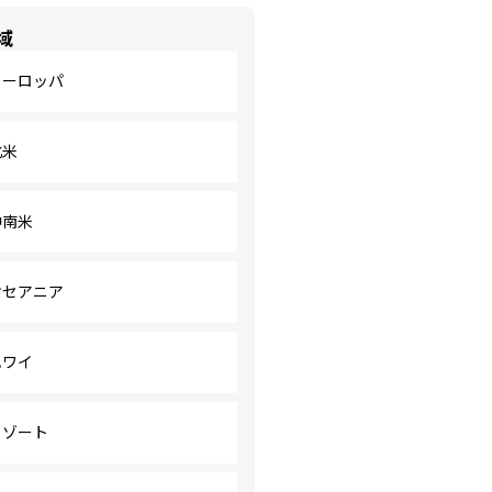
域
ヨーロッパ
北米
中南米
オセアニア
ハワイ
リゾート