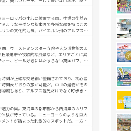
聖堂、美しいビーチ、そして豊かな自然が、訪れ
食の国としても知られ、フランス料理はユネスコ
ンの発祥地であるランス、プロヴァンスの香り高
るヨーロッパの中心に位置する国。中世の街並み
だ。さらに、パリ以外の地域にも魅力が溢れてお
するようなモダンな都市まで多様な顔を持つこの
ている。パリ以外の個性あふれる地方に足を運ぶ
ルリンの文化的活気、バイエルン州のアルプスの
とそれぞれで全く異なる文化を体験できるだろう。 なお、新着のフランス情報は
コンテンツ
た風景は必見。ビールとソーセージを味わいなが
ひ体験してほしい。 なお、新着のド
る国。ウェストミンスター寺院や大英博物館のよ
。
い丘陵地帯や牧歌的な風景など、エリアごとに異
ティー、ビール好きにはたまらない英国パブ、サ
豊富。イギリスを旅して楽しみつくそう。 な
参照してほしい。
行時刻が正確な交通網が整備されており、初心者
に時刻表どおりの旅が可能だ。中世の建物がその
博物館もあり、アルプス観光だけでなく町歩きも
め物価も高いが、旅行者向けの交通パス提供のサ
観光を楽しむこともできる。 なお、新着
が魅力の国。東海岸の都市部から西海岸のカリフ
しい。
と体験が待っている。ニューヨークのような巨大
ンメントが詰まった刺激的なスポットだ。一方、
キャニオンやイエローストーン国立公園といった