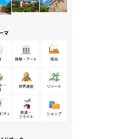
ーマ
食
建築・アート
宿泊
ト・
世界遺産
リゾート
戦
鉄道・
ビティ
ショップ
フライト