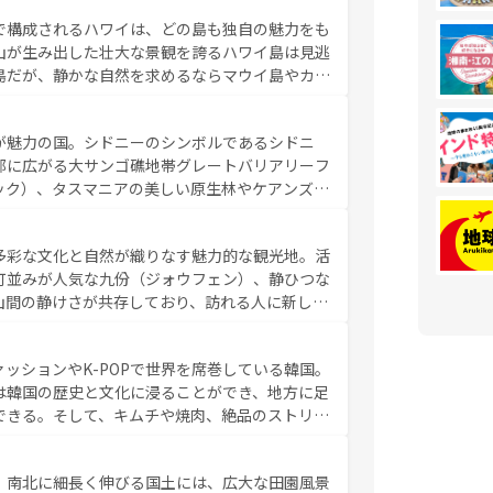
ーリンズでは、音楽と美食が融合した独特の文化
で構成されるハワイは、どの島も独自の魅力をも
魅力を楽しみながら、その多様性と豊かな歴史を
山が生み出した壮大な景観を誇るハワイ島は見逃
リップや列車の旅も、アメリカならではの贅沢な
島だが、静かな自然を求めるならマウイ島やカウ
報は
コンテンツ一覧
を参照してほしい。
く海をはじめ、豊かな文化や歴史が息づいてい
なしの心で訪れる人々を迎えてくれるハワイの
が魅力の国。シドニーのシンボルであるシドニ
ミュージック、伝統的なフラダンスなど、すべて
部に広がる大サンゴ礁地帯グレートバリアリーフ
新しい発見と感動が待っているハワイを、存分に
ック）、タスマニアの美しい原生林やケアンズの
コンテンツ一覧
を参照してほしい。
カフェやワイン、オージービーフなどの食文化も
ティビティも充実しており、サーフィンやダイビ
多彩な文化と自然が織りなす魅力的な観光地。活
たまらない。オーストラリアの多彩な魅力を存分
町並みが人気な九份（ジォウフェン）、静ひつな
ストラリア情報は
コンテンツ一覧
を参照してほしい。
山間の静けさが共存しており、訪れる人に新しい
い台湾の食文化も魅力で、夜市などの屋台グルメ
判のスイーツなど、バラエティ豊かな料理が味わ
ッションやK-POPで世界を席巻している韓国。
覧
を参照してほしい。
は韓国の歴史と文化に浸ることができ、地方に足
できる。そして、キムチや焼肉、絶品のストリー
いる。夜には、韓国ならではのナイトライフも堪
れながら、韓国の多彩な魅力を心ゆくまで味わっ
。南北に細長く伸びる国土には、広大な田園風景
テンツ一覧
を参照してほしい。