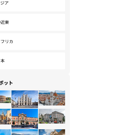
アジア
中近東
アフリカ
日本
ポット