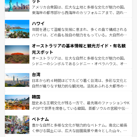
博物館もあり、アルプス観光だけでなく町歩きも満喫する
ット
ことができる。国民の所得が高いため物価も高いが、旅行
アメリカ合衆国は、広大な土地と多様な文化が魅力の国。
者向けの交通パス提供のサービスもあり、うまく活用すれ
東海岸の都市部から西海岸のカリフォルニアまで、訪れる
ば市内交通費無料で観光を楽しむこともできる。 なお、新
場所ごとに異なる風景と体験が待っている。ニューヨーク
着のスイス情報は
コンテンツ一覧
を参照してほしい。
ハワイ
のような巨大都市は、観光、ショッピング、エンターテイ
ンメントが詰まった刺激的なスポットだ。一方、アメリカ
年間を通じて温暖な気候に恵まれ、多くの島で構成される
西部には大自然が広がり、グランドキャニオンやイエロー
ハワイは、どの島も独自の魅力をもっている。大自然の神
ストーン国立公園といった絶景が堪能できる。さらに、南
秘を感じたいなら、火山が生み出した壮大な景観を誇るハ
オーストラリアの基本情報と観光ガイド・有名観
部のニューオーリンズでは、音楽と美食が融合した独特の
ワイ島は見逃せない。また、定番の観光地といえばオアフ
文化が魅力。旅行者はアメリカの各地域で異なる魅力を楽
島だが、静かな自然を求めるならマウイ島やカウアイ島が
光スポット
しみながら、その多様性と豊かな歴史を感じることができ
おすすめ。エメラルドグリーンに輝く海をはじめ、豊かな
オーストラリアは、壮大な自然と多様な文化が魅力の国。
るだろう。車でのロードトリップや列車の旅も、アメリカ
文化や歴史が息づいている。「アロハスピリット」と呼ば
シドニーのシンボルであるシドニー・オペラハウス、オー
ならではの贅沢な旅のスタイルだ。 なお、新着のアメリカ
れるおもてなしの心で訪れる人々を迎えてくれるハワイの
ストラリア東海岸北部に広がる大サンゴ礁地帯グレートバ
情報は
コンテンツ一覧
を参照してほしい。
人々、おいしいローカルフードやハワイアンミュージッ
台湾
リアリーフや大陸中央部にそびえるウルル（エアーズロッ
ク、伝統的なフラダンスなど、すべてがハワイの魅力を彩
ク）、タスマニアの美しい原生林やケアンズの熱帯雨林な
日本から約４時間ほどでたどり着く台湾は、多彩な文化と
っている。訪れるたびに新しい発見と感動が待っているハ
ど、見どころがたくさん。また、カフェやワイン、オージ
自然が織りなす魅力的な観光地。活気あふれる大都市の台
ワイを、存分に味わってほしい。 なお、新着のハワイ情報
ービーフなどの食文化も豊かで、美味しいものであふれて
北やノスタルジックな町並みが人気な九份（ジォウフェ
は
コンテンツ一覧
を参照してほしい。
韓国
いる。アクティビティも充実しており、サーフィンやダイ
ン）、静ひつな山岳地帯である台湾東部など、都市の喧騒
ビング、ハイキングなど、アウトドア好きにはたまらな
と山間の静けさが共存しており、訪れる人に新しい発見と
歴史ある王朝文化が残る一方で、最先端のファッションやK
い。オーストラリアの多彩な魅力を存分に味わいつくそ
驚きをもたらしてくれる。また、奥深い台湾の食文化も魅
-POPで世界を席巻している韓国。首都ソウルの宮殿や伝統
う。 なお、新着のオーストラリア情報は
コンテンツ一覧
を
力で、夜市などの屋台グルメから高級料理、ヘルシーで美
家屋が並ぶエリアでは韓国の歴史と文化に浸ることがで
参照してほしい。
ベトナム
容にもいいと評判のスイーツなど、バラエティ豊かな料理
き、地方に足を延ばせば四季折々の自然美を楽しむことが
が味わえる。 なお、新着の台湾情報は
コンテンツ一覧
を参
できる。そして、キムチや焼肉、絶品のストリートフード
豊かな自然と多様な文化が魅力的なベトナム。南北に細長
照してほしい。
まで、さまざまな韓国料理が待っている。夜には、韓国な
く伸びる国土には、広大な田園風景や青々とした山々、世
らではのナイトライフも堪能できる。あたたかいホスピタ
界遺産に登録された壮大な自然景観が点在し、都市部では