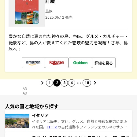
訂版
島旅
2025.06.12 発売
豊かな自然に恵まれた神々の島、壱岐。グルメ・カルチャー・
絶景など、島の人が教えてくれた壱岐の魅力を凝縮！さあ、島
旅へ！
詳細を見る
…
1
2
3
4
18
AD
AD
人気の国と地域から探す
イタリア
イタリアは歴史、文化、グルメ、自然と多彩な魅力にあふ
れた国。
ローマ
の古代遺跡やフィレンツェのルネッサンス
美術、ヴェネツィアの運河など、歴史あるスポットはもち