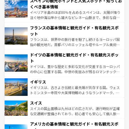
スペインの観光ポイントと人気スポット・知ってお
ろん、トスカーナの美しい田園風景やアマルフィ海岸の絶
景など、自然景観も見逃せない。観光の合間には、本場の
くべき基本情報
ピザやパスタなど、絶品のイタリア料理を堪能することも
イベリア半島のほぼ80％を占めるスペインは、太陽が降り
できる。朝目覚めてから夜眠るまで、すべての瞬間を楽し
注ぐ地中海沿岸から雄大なピレネー山脈まで、多彩な自然
ませてくれるイタリアで、忘れられない旅をしてみよう！
と文化が詰まったヨーロッパ屈指の旅行先だ。多様な地域
なお、新着のイタリア情報は
コンテンツ一覧
を参照してほ
フランスの基本情報と観光ガイド・有名観光スポ
文化が根付くこの国では、情熱的なフラメンコ、熱気あふ
しい。
れる闘牛、そして美味しいタパスが生活の一部となってい
ット
る。首都マドリードの洗練された雰囲気や、バルセロナの
フランスは、世界中の旅行者を魅了し続けるヨーロッパ屈
アートに溢れた街角から、地方では古代ローマ遺跡や中世
指の観光地だ。首都パリのエッフェル塔やルーブル美術館
の城塞都市、穏やかなビーチリゾートまで多彩な表情を見
といった象徴的なスポットから、田舎町の古風な美しさま
せる。地方によって風土や気候が異なるスペインはその個
ドイツの基本情報と観光ガイド・有名観光スポッ
で、幅広い魅力が詰まっている。華麗な宮殿、歴史的な大
性で訪れる人を魅了する。 なお、新着のスペイン情報は
コ
聖堂、美しいビーチ、そして豊かな自然が、訪れる者を心
ト
ンテンツ一覧
を参照してほしい。
から魅了する。また、フランスは美食の国としても知ら
ドイツは、豊かな歴史と多彩な文化が交差するヨーロッパ
れ、フランス料理はユネスコ無形文化遺産にも登録されて
の中心に位置する国。中世の街並みが残るロマンチック街
いる。シャンパンの発祥地であるランス、プロヴァンスの
道から、未来を先取りするようなモダンな都市まで多様な
香り高いラベンダー畑など、多彩な楽しみ方が可能だ。さ
イギリス
顔を持つこの国は、どこを歩いても飽きることがない。ベ
らに、パリ以外の地域にも魅力が溢れており、どの街角に
ルリンの文化的活気、バイエルン州のアルプスの絶景、そ
イギリスは、古きよき伝統と最先端が共存する国。ウェス
も豊かな歴史と文化が息づいている。パリ以外の個性あふ
してライン川沿いのワイン畑といった風景は必見。ビール
トミンスター寺院や大英博物館のようなランドマーク、歴
れる地方に足を運ぶとそれぞれで全く異なる文化を体験で
とソーセージを味わいながら地元の人と過ごす楽しい時間
史ある大学都市、美しい丘陵地帯や牧歌的な風景など、エ
きるだろう。 なお、新着のフランス情報は
コンテンツ一覧
スイス
は、お酒好きな人にはぜひ体験してほしい。 なお、新着の
リアごとに異なる魅力がある。また、優雅なアフタヌーン
を参照してほしい。
ドイツ情報は
コンテンツ一覧
を参照してほしい。
ティー、ビール好きにはたまらない英国パブ、サッカー観
スイスの国土面積は九州ほどの広さだが、運行時刻が正確
戦など、本場だからこそできる体験も豊富。イギリスを旅
な交通網が整備されており、初心者でも安心して個人旅行
して楽しみつくそう。 なお、新着のイギリス情報は
コンテ
を楽しめる。日本同様に時刻表どおりの旅が可能だ。中世
アメリカの基本情報と観光ガイド・有名観光スポ
ンツ一覧
を参照してほしい。
の建物がそのまま残る町や、スイスならではのユニークな