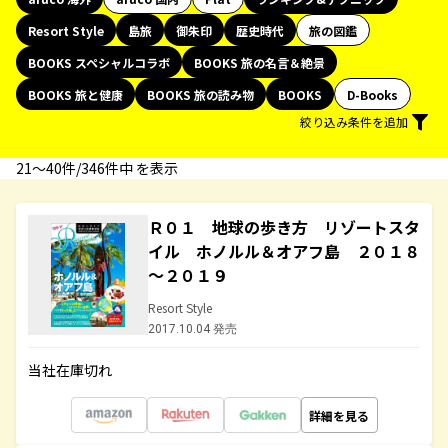
Resort Style
島旅
御朱印
歴史時代
旅の図鑑
BOOKS スペシャルコラボ
BOOKS 旅の名言＆絶景
BOOKS 旅と健康
BOOKS 旅の読み物
BOOKS
D-Books
絞り込み条件を追加
21〜40件/346件中 を表示
Ｒ０１ 地球の歩き方 リゾートスタ
イル ホノルル＆オアフ島 ２０１８
～２０１９
Resort Style
2017.10.04 発売
当社在庫切れ
詳細を見る