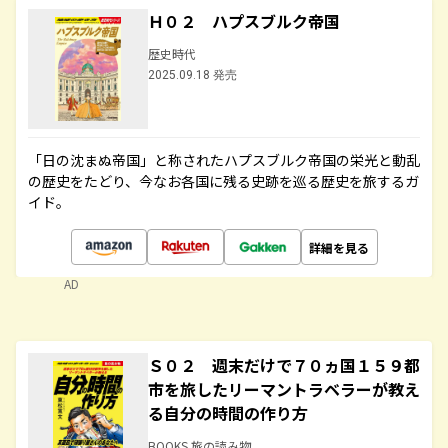
Ｈ０２ ハプスブルク帝国
歴史時代
2025.09.18 発売
「日の沈まぬ帝国」と称されたハプスブルク帝国の栄光と動乱
の歴史をたどり、今なお各国に残る史跡を巡る歴史を旅するガ
イド。
詳細を見る
AD
Ｓ０２ 週末だけで７０ヵ国１５９都
市を旅したリーマントラベラーが教え
る自分の時間の作り方
BOOKS 旅の読み物