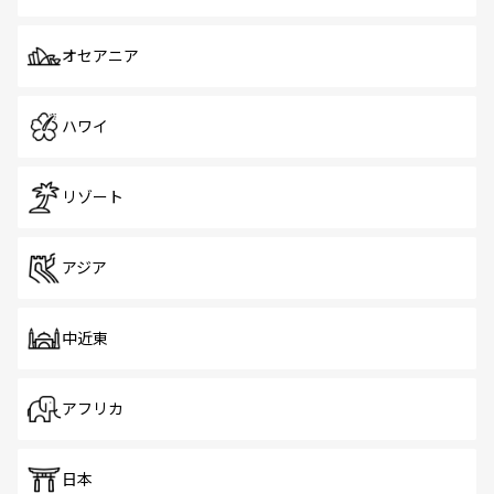
オセアニア
ハワイ
リゾート
アジア
中近東
アフリカ
日本