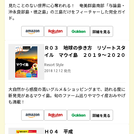
見たことのない世界に心奪われる！ 奄美群島南部「与論島・
沖永良部島・徳之島」の三島だけをフィーチャーした完全ガイ
ド。
詳細を見る
Ｒ０３ 地球の歩き方 リゾートスタ
イル マウイ島 ２０１９～２０２０
Resort Style
2018.12.12 発売
大自然から感度の高いグルメ＆ショッピングまで、訪れる度に
新発見があるマウイ島。旬のファーム巡りやマウイ産おみやげ
も満載！
詳細を見る
Ｈ０４ 平成