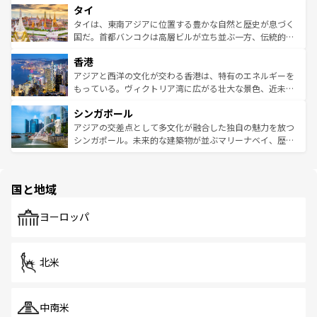
タイ
リティに包まれながら、韓国の多彩な魅力を心ゆくまで味
急速な発展と共に伝統が息づく。ハノイの古い町並みやホ
わってみてほしい。 なお、新着の韓国情報は
コンテンツ一
ーチミン市のフランス統治時代の建物も、独特の雰囲気を
タイは、東南アジアに位置する豊かな自然と歴史が息づく
覧
を参照してほしい。
醸し出している。また、バラエティの豊かさとおいしさで
国だ。首都バンコクは高層ビルが立ち並ぶ一方、伝統的な
世界中の食通を魅了してやまないベトナム料理も魅力のひ
寺院や市場がいたるところに点在し、古きよき文化と現代
香港
とつ。フォーやバインミー、ベトナムコーヒーなどは、ぜ
の活気が交差している。北部ではチェンマイなどの山岳地
ひ現地で味わいたい。どの地域を訪れてもあたたかい人々
帯で自然と触れ合い、南部ではプーケットやクラビの美し
アジアと西洋の文化が交わる香港は、特有のエネルギーを
が旅行者を迎えてくれるので、きっと忘れられない旅にな
いビーチでリゾート気分を楽しむことができる。タイ料理
もっている。ヴィクトリア湾に広がる壮大な景色、近未来
るはずだ。 なお、新着のベトナム情報は
コンテンツ一覧
を
は世界的に有名で、屋台から高級レストランまで味覚を刺
的なアートスポット、そして歴史と現代が融合した町並
参照してほしい。
シンガポール
激する。気候は一年中温暖で、どの季節にも異なる楽しみ
み、どこを訪れても感動するはず。観光スポットが密集し
が待っている。親しみやすいタイの人々、仏教を中心とし
ており、効率よく見どころを回れるのも魅力。息をのむよ
アジアの交差点として多文化が融合した独自の魅力を放つ
た文化、そして多様な観光資源が、訪れる旅人を魅了し続
うな絶景から文化的な体験まで、香港を存分に楽しみ尽く
シンガポール。未来的な建築物が並ぶマリーナベイ、歴史
ける。 なお、新着のタイ情報は
コンテンツ一覧
を参照して
そう。 なお、新着の香港情報は
コンテンツ一覧
を参照して
と伝統を感じられるエスニックタウン、多数の緑豊かな公
ほしい。
ほしい。
園や自然保護区など、自然が調和した近代的な景観と文化
の多様性あふれるカラフルな町は、どこを歩いても新しい
国と地域
発見がある。さらに、治安のよさや充実した公共交通機関
も、旅行者にとっては魅力的なポイント。グルメも豊富
で、ホーカーズは地元の風情を楽しめる外せないスポット
ヨーロッパ
だ。訪れる人を飽きさせないシンガポールで、多様な魅力
を体感しよう。 なお、新着のシンガポール情報は
コンテン
ツ一覧
を参照してほしい。
北米
中南米