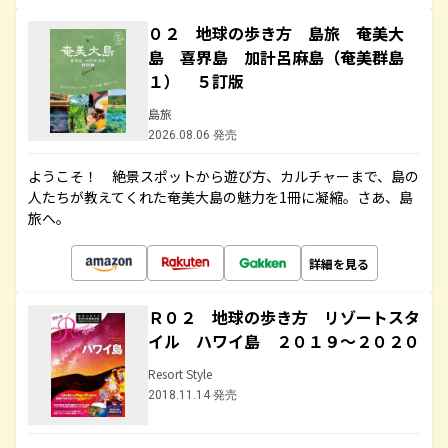
０２ 地球の歩き方 島旅 奄美大
島 喜界島 加計呂麻島（奄美群島
１） ５訂版
島旅
2026.08.06 発売
ようこそ！ 絶景スポットから遊び方、カルチャーまで、島の
人たちが教えてくれた奄美大島の魅力を1冊に凝縮。さあ、島
旅へ。
詳細を見る
Ｒ０２ 地球の歩き方 リゾートスタ
イル ハワイ島 ２０１９～２０２０
Resort Style
2018.11.14 発売