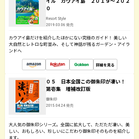
イル カウアイ島 ２０１９～２０２
０
Resort Style
2019.03.06 発売
カウアイ島だけを紹介したほかにない究極のガイド！ 美しい
大自然とレトロな町並み、そして神話が残るガーデン・アイラ
ンドへ
詳細を見る
０５ 日本全国この御朱印が凄い！
第壱集 増補改訂版
御朱印
2015.04.24 発売
大人気の御朱印シリーズ。全国に拡大して、ただただ凄い、美
しい、おもしろい、珍しいにこだわり御朱印そのものを紹介し
ます。