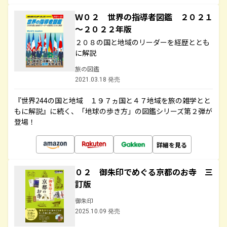
Ｗ０２ 世界の指導者図鑑 ２０２１
～２０２２年版
２０８の国と地域のリーダーを経歴ととも
に解説
旅の図鑑
2021.03.18 発売
『世界244の国と地域 １９７ヵ国と４７地域を旅の雑学とと
もに解説』に続く、「地球の歩き方」の図鑑シリーズ第２弾が
登場！
詳細を見る
０２ 御朱印でめぐる京都のお寺 三
訂版
御朱印
2025.10.09 発売