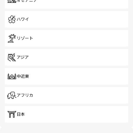
オセアニア
ハワイ
リゾート
アジア
中近東
アフリカ
日本