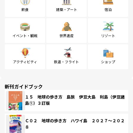
飲食
建築・アート
宿泊
イベント・観戦
世界遺産
リゾート
アクティビティ
鉄道・フライト
ショップ
新刊ガイドブック
１５ 地球の歩き方 島旅 伊豆大島 利島（伊豆諸
島①）３訂版
Ｃ０２ 地球の歩き方 ハワイ島 ２０２７～２０２
８