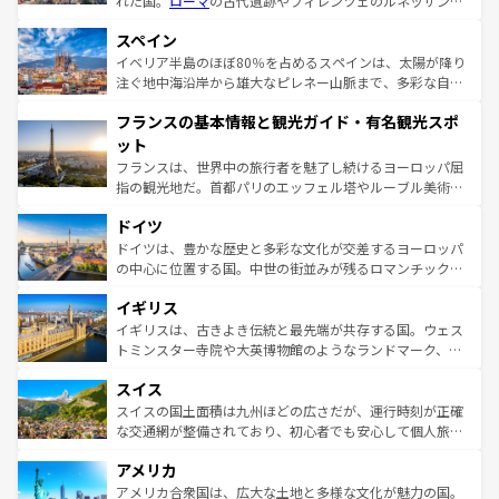
れた国。
ローマ
の古代遺跡やフィレンツェのルネッサンス
美術、ヴェネツィアの運河など、歴史あるスポットはもち
スペイン
ろん、トスカーナの美しい田園風景やアマルフィ海岸の絶
景など、自然景観も見逃せない。観光の合間には、本場の
イベリア半島のほぼ80％を占めるスペインは、太陽が降り
ピザやパスタなど、絶品のイタリア料理を堪能することも
注ぐ地中海沿岸から雄大なピレネー山脈まで、多彩な自然
できる。朝目覚めてから夜眠るまで、すべての瞬間を楽し
と文化が詰まったヨーロッパ屈指の旅行先だ。多様な地域
フランスの基本情報と観光ガイド・有名観光スポ
ませてくれるイタリアで、忘れられない旅をしてみよう！
文化が根付くこの国では、情熱的なフラメンコ、熱気あふ
なお、新着のイタリア情報は
コンテンツ一覧
を参照してほ
れる闘牛、そして美味しいタパスが生活の一部となってい
ット
しい。
る。首都マドリードの洗練された雰囲気や、バルセロナの
フランスは、世界中の旅行者を魅了し続けるヨーロッパ屈
アートに溢れた街角から、地方では古代ローマ遺跡や中世
指の観光地だ。首都パリのエッフェル塔やルーブル美術館
の城塞都市、穏やかなビーチリゾートまで多彩な表情を見
といった象徴的なスポットから、田舎町の古風な美しさま
せる。地方によって風土や気候が異なるスペインはその個
ドイツ
で、幅広い魅力が詰まっている。華麗な宮殿、歴史的な大
性で訪れる人を魅了する。 なお、新着のスペイン情報は
コ
聖堂、美しいビーチ、そして豊かな自然が、訪れる者を心
ドイツは、豊かな歴史と多彩な文化が交差するヨーロッパ
ンテンツ一覧
を参照してほしい。
から魅了する。また、フランスは美食の国としても知ら
の中心に位置する国。中世の街並みが残るロマンチック街
れ、フランス料理はユネスコ無形文化遺産にも登録されて
道から、未来を先取りするようなモダンな都市まで多様な
イギリス
いる。シャンパンの発祥地であるランス、プロヴァンスの
顔を持つこの国は、どこを歩いても飽きることがない。ベ
香り高いラベンダー畑など、多彩な楽しみ方が可能だ。さ
ルリンの文化的活気、バイエルン州のアルプスの絶景、そ
イギリスは、古きよき伝統と最先端が共存する国。ウェス
らに、パリ以外の地域にも魅力が溢れており、どの街角に
してライン川沿いのワイン畑といった風景は必見。ビール
トミンスター寺院や大英博物館のようなランドマーク、歴
も豊かな歴史と文化が息づいている。パリ以外の個性あふ
とソーセージを味わいながら地元の人と過ごす楽しい時間
史ある大学都市、美しい丘陵地帯や牧歌的な風景など、エ
れる地方に足を運ぶとそれぞれで全く異なる文化を体験で
スイス
は、お酒好きな人にはぜひ体験してほしい。 なお、新着の
リアごとに異なる魅力がある。また、優雅なアフタヌーン
きるだろう。 なお、新着のフランス情報は
コンテンツ一覧
ドイツ情報は
コンテンツ一覧
を参照してほしい。
ティー、ビール好きにはたまらない英国パブ、サッカー観
スイスの国土面積は九州ほどの広さだが、運行時刻が正確
を参照してほしい。
戦など、本場だからこそできる体験も豊富。イギリスを旅
な交通網が整備されており、初心者でも安心して個人旅行
して楽しみつくそう。 なお、新着のイギリス情報は
コンテ
を楽しめる。日本同様に時刻表どおりの旅が可能だ。中世
アメリカ
ンツ一覧
を参照してほしい。
の建物がそのまま残る町や、スイスならではのユニークな
博物館もあり、アルプス観光だけでなく町歩きも満喫する
アメリカ合衆国は、広大な土地と多様な文化が魅力の国。