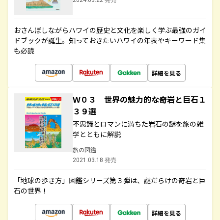
2024.03.22 発売
おさんぽしながらハワイの歴史と文化を楽しく学ぶ最強のガイ
ドブックが誕生。知っておきたいハワイの年表やキーワード集
も必読
詳細を見る
Ｗ０３ 世界の魅力的な奇岩と巨石１
３９選
不思議とロマンに満ちた岩石の謎を旅の雑
学とともに解説
旅の図鑑
2021.03.18 発売
「地球の歩き方」図鑑シリーズ第３弾は、謎だらけの奇岩と巨
石の世界！
詳細を見る