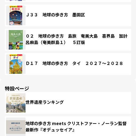
Ｊ３３ 地球の歩き方 墨田区
０２ 地球の歩き方 島旅 奄美大島 喜界島 加計
呂麻島（奄美群島１） ５訂版
Ｄ１７ 地球の歩き方 タイ ２０２７～２０２８
特設ページ
世界遺産ランキング
地球の歩き方 meets クリストファー・ノーラン監督
最新作『オデュッセイア』