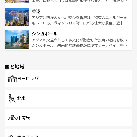
醸し出している。また、バラエティの豊かさとおいしさで
国だ。首都バンコクは高層ビルが立ち並ぶ一方、伝統的な
世界中の食通を魅了してやまないベトナム料理も魅力のひ
寺院や市場がいたるところに点在し、古きよき文化と現代
香港
とつ。フォーやバインミー、ベトナムコーヒーなどは、ぜ
の活気が交差している。北部ではチェンマイなどの山岳地
ひ現地で味わいたい。どの地域を訪れてもあたたかい人々
帯で自然と触れ合い、南部ではプーケットやクラビの美し
アジアと西洋の文化が交わる香港は、特有のエネルギーを
が旅行者を迎えてくれるので、きっと忘れられない旅にな
いビーチでリゾート気分を楽しむことができる。タイ料理
もっている。ヴィクトリア湾に広がる壮大な景色、近未来
るはずだ。 なお、新着のベトナム情報は
コンテンツ一覧
を
は世界的に有名で、屋台から高級レストランまで味覚を刺
的なアートスポット、そして歴史と現代が融合した町並
参照してほしい。
シンガポール
激する。気候は一年中温暖で、どの季節にも異なる楽しみ
み、どこを訪れても感動するはず。観光スポットが密集し
が待っている。親しみやすいタイの人々、仏教を中心とし
ており、効率よく見どころを回れるのも魅力。息をのむよ
アジアの交差点として多文化が融合した独自の魅力を放つ
た文化、そして多様な観光資源が、訪れる旅人を魅了し続
うな絶景から文化的な体験まで、香港を存分に楽しみ尽く
シンガポール。未来的な建築物が並ぶマリーナベイ、歴史
ける。 なお、新着のタイ情報は
コンテンツ一覧
を参照して
そう。 なお、新着の香港情報は
コンテンツ一覧
を参照して
と伝統を感じられるエスニックタウン、多数の緑豊かな公
ほしい。
ほしい。
園や自然保護区など、自然が調和した近代的な景観と文化
の多様性あふれるカラフルな町は、どこを歩いても新しい
国と地域
発見がある。さらに、治安のよさや充実した公共交通機関
も、旅行者にとっては魅力的なポイント。グルメも豊富
で、ホーカーズは地元の風情を楽しめる外せないスポット
ヨーロッパ
だ。訪れる人を飽きさせないシンガポールで、多様な魅力
を体感しよう。 なお、新着のシンガポール情報は
コンテン
ツ一覧
を参照してほしい。
北米
中南米