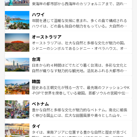
ことができる。国民の所得が高いため物価も高いが、旅行
東海岸の都市部から西海岸のカリフォルニアまで、訪れる
者向けの交通パス提供のサービスもあり、うまく活用すれ
場所ごとに異なる風景と体験が待っている。ニューヨーク
ハワイ
ば市内交通費無料で観光を楽しむこともできる。 なお、新
のような巨大都市は、観光、ショッピング、エンターテイ
着のスイス情報は
コンテンツ一覧
を参照してほしい。
ンメントが詰まった刺激的なスポットだ。一方、アメリカ
年間を通じて温暖な気候に恵まれ、多くの島で構成される
西部には大自然が広がり、グランドキャニオンやイエロー
ハワイは、どの島も独自の魅力をもっている。大自然の神
ストーン国立公園といった絶景が堪能できる。さらに、南
秘を感じたいなら、火山が生み出した壮大な景観を誇るハ
オーストラリア
部のニューオーリンズでは、音楽と美食が融合した独特の
ワイ島は見逃せない。また、定番の観光地といえばオアフ
文化が魅力。旅行者はアメリカの各地域で異なる魅力を楽
島だが、静かな自然を求めるならマウイ島やカウアイ島が
オーストラリアは、壮大な自然と多様な文化が魅力の国。
しみながら、その多様性と豊かな歴史を感じることができ
おすすめ。エメラルドグリーンに輝く海をはじめ、豊かな
シドニーのシンボルであるシドニー・オペラハウス、オー
るだろう。車でのロードトリップや列車の旅も、アメリカ
文化や歴史が息づいている。「アロハスピリット」と呼ば
ストラリア東海岸北部に広がる大サンゴ礁地帯グレートバ
ならではの贅沢な旅のスタイルだ。 なお、新着のアメリカ
台湾
れるおもてなしの心で訪れる人々を迎えてくれるハワイの
リアリーフや大陸中央部にそびえるウルル（エアーズロッ
情報は
コンテンツ一覧
を参照してほしい。
人々、おいしいローカルフードやハワイアンミュージッ
ク）、タスマニアの美しい原生林やケアンズの熱帯雨林な
日本から約４時間ほどでたどり着く台湾は、多彩な文化と
ク、伝統的なフラダンスなど、すべてがハワイの魅力を彩
ど、見どころがたくさん。また、カフェやワイン、オージ
自然が織りなす魅力的な観光地。活気あふれる大都市の台
っている。訪れるたびに新しい発見と感動が待っているハ
ービーフなどの食文化も豊かで、美味しいものであふれて
北やノスタルジックな町並みが人気な九份（ジォウフェ
ワイを、存分に味わってほしい。 なお、新着のハワイ情報
韓国
いる。アクティビティも充実しており、サーフィンやダイ
ン）、静ひつな山岳地帯である台湾東部など、都市の喧騒
は
コンテンツ一覧
を参照してほしい。
ビング、ハイキングなど、アウトドア好きにはたまらな
と山間の静けさが共存しており、訪れる人に新しい発見と
歴史ある王朝文化が残る一方で、最先端のファッションやK
い。オーストラリアの多彩な魅力を存分に味わいつくそ
驚きをもたらしてくれる。また、奥深い台湾の食文化も魅
-POPで世界を席巻している韓国。首都ソウルの宮殿や伝統
う。 なお、新着のオーストラリア情報は
コンテンツ一覧
を
力で、夜市などの屋台グルメから高級料理、ヘルシーで美
家屋が並ぶエリアでは韓国の歴史と文化に浸ることがで
参照してほしい。
ベトナム
容にもいいと評判のスイーツなど、バラエティ豊かな料理
き、地方に足を延ばせば四季折々の自然美を楽しむことが
が味わえる。 なお、新着の台湾情報は
コンテンツ一覧
を参
できる。そして、キムチや焼肉、絶品のストリートフード
豊かな自然と多様な文化が魅力的なベトナム。南北に細長
照してほしい。
まで、さまざまな韓国料理が待っている。夜には、韓国な
く伸びる国土には、広大な田園風景や青々とした山々、世
らではのナイトライフも堪能できる。あたたかいホスピタ
界遺産に登録された壮大な自然景観が点在し、都市部では
タイ
リティに包まれながら、韓国の多彩な魅力を心ゆくまで味
急速な発展と共に伝統が息づく。ハノイの古い町並みやホ
わってみてほしい。 なお、新着の韓国情報は
コンテンツ一
ーチミン市のフランス統治時代の建物も、独特の雰囲気を
タイは、東南アジアに位置する豊かな自然と歴史が息づく
覧
を参照してほしい。