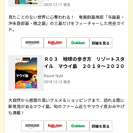
2025.12.11 発売
見たことのない世界に心奪われる！ 奄美群島南部「与論島・
沖永良部島・徳之島」の三島だけをフィーチャーした完全ガイ
ド。
詳細を見る
Ｒ０３ 地球の歩き方 リゾートスタ
イル マウイ島 ２０１９～２０２０
Resort Style
2018.12.12 発売
大自然から感度の高いグルメ＆ショッピングまで、訪れる度に
新発見があるマウイ島。旬のファーム巡りやマウイ産おみやげ
も満載！
詳細を見る