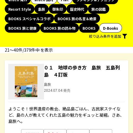
Resort Style
島旅
御朱印
歴史時代
旅の図鑑
BOOKS スペシャルコラボ
BOOKS 旅の名言＆絶景
BOOKS 旅と健康
BOOKS 旅の読み物
BOOKS
D-Books
絞り込み条件を追加
21〜40件/379件中 を表示
０１ 地球の歩き方 島旅 五島列
島 ４訂版
島旅
2024.07.04 発売
ようこそ！世界遺産の教会、絶品島ごはん、古民家ステイな
ど、島の人が教えてくれた五島の魅力をギュッと凝縮。さあ、
島旅へ。