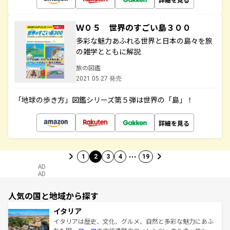
Ｗ０５ 世界のすごい島３００
多彩な魅力あふれる世界と日本の島々を旅
の雑学とともに解説
旅の図鑑
2021.05.27 発売
「地球の歩き方」図鑑シリーズ第５弾は世界の「島」！
詳細を見る
…
1
2
3
4
19
AD
AD
人気の国と地域から探す
イタリア
イタリアは歴史、文化、グルメ、自然と多彩な魅力にあふ