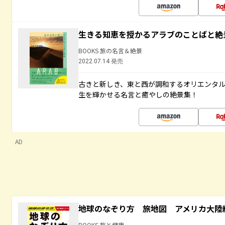
生きる知恵を授かるアラブのことばと絶
BOOKS 旅の名言＆絶景
2022.07.14 発売
古きと新しき、東と西が調和するオリエンタ
生を輝かせる名言と癒やしの絶景集！
AD
地球のなぞり方 旅地図 アメリカ大陸
BOOKS 旅と健康