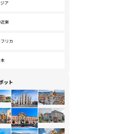
アジア
中近東
アフリカ
日本
ポット