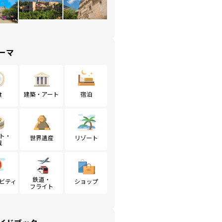
ーマ
食
建築・アート
宿泊
ト・
世界遺産
リゾート
戦
鉄道・
ビティ
ショップ
フライト