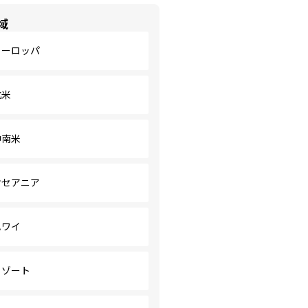
域
ヨーロッパ
北米
中南米
オセアニア
ハワイ
リゾート