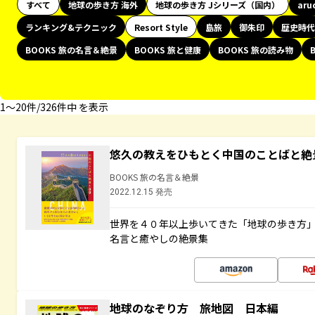
すべて
地球の歩き方 海外
地球の歩き方 Jシリーズ（国内）
aru
ランキング&テクニック
Resort Style
島旅
御朱印
歴史時代
BOOKS 旅の名言＆絶景
BOOKS 旅と健康
BOOKS 旅の読み物
1〜20件/326件中 を表示
悠久の教えをひもとく中国のことばと絶
BOOKS 旅の名言＆絶景
2022.12.15 発売
世界を４０年以上歩いてきた「地球の歩き方
名言と癒やしの絶景集
地球のなぞり方 旅地図 日本編