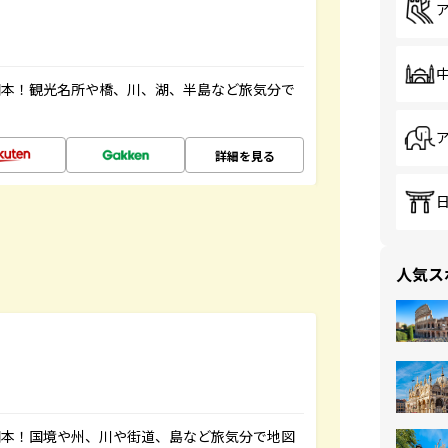
図本！観光名所や橋、川、湖、半島など旅気分で
詳細を見る
人気ス
図本！国境や州、川や街道、島など旅気分で地図