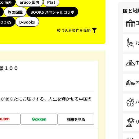
co 海外
aruco 国内
Plat
国と地
旅の図鑑
BOOKS スペシャルコラボ
BOOKS
D-Books
絞り込み条件を追加
景１００
」があなたにお届けする、人生を輝かせる中国の
詳細を見る