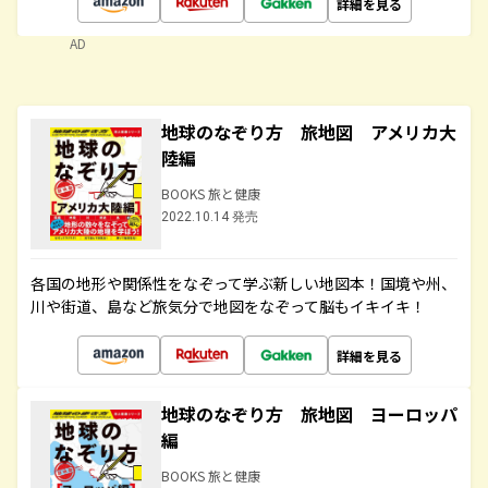
詳細を見る
AD
地球のなぞり方 旅地図 アメリカ大
陸編
BOOKS 旅と健康
2022.10.14 発売
各国の地形や関係性をなぞって学ぶ新しい地図本！国境や州、
川や街道、島など旅気分で地図をなぞって脳もイキイキ！
詳細を見る
地球のなぞり方 旅地図 ヨーロッパ
編
BOOKS 旅と健康