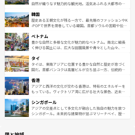
ク、伝統的なフラダンスなど、すべてがハワイの魅力を彩
ど、見どころがたくさん。また、カフェやワイン、オージ
自然が織りなす魅力的な観光地。活気あふれる大都市の台
っている。訪れるたびに新しい発見と感動が待っているハ
ービーフなどの食文化も豊かで、美味しいものであふれて
北やノスタルジックな町並みが人気な九份（ジォウフェ
ワイを、存分に味わってほしい。 なお、新着のハワイ情報
韓国
いる。アクティビティも充実しており、サーフィンやダイ
ン）、静ひつな山岳地帯である台湾東部など、都市の喧騒
は
コンテンツ一覧
を参照してほしい。
ビング、ハイキングなど、アウトドア好きにはたまらな
と山間の静けさが共存しており、訪れる人に新しい発見と
歴史ある王朝文化が残る一方で、最先端のファッションやK
い。オーストラリアの多彩な魅力を存分に味わいつくそ
驚きをもたらしてくれる。また、奥深い台湾の食文化も魅
-POPで世界を席巻している韓国。首都ソウルの宮殿や伝統
う。 なお、新着のオーストラリア情報は
コンテンツ一覧
を
力で、夜市などの屋台グルメから高級料理、ヘルシーで美
家屋が並ぶエリアでは韓国の歴史と文化に浸ることがで
参照してほしい。
ベトナム
容にもいいと評判のスイーツなど、バラエティ豊かな料理
き、地方に足を延ばせば四季折々の自然美を楽しむことが
が味わえる。 なお、新着の台湾情報は
コンテンツ一覧
を参
できる。そして、キムチや焼肉、絶品のストリートフード
豊かな自然と多様な文化が魅力的なベトナム。南北に細長
照してほしい。
まで、さまざまな韓国料理が待っている。夜には、韓国な
く伸びる国土には、広大な田園風景や青々とした山々、世
らではのナイトライフも堪能できる。あたたかいホスピタ
界遺産に登録された壮大な自然景観が点在し、都市部では
タイ
リティに包まれながら、韓国の多彩な魅力を心ゆくまで味
急速な発展と共に伝統が息づく。ハノイの古い町並みやホ
わってみてほしい。 なお、新着の韓国情報は
コンテンツ一
ーチミン市のフランス統治時代の建物も、独特の雰囲気を
タイは、東南アジアに位置する豊かな自然と歴史が息づく
覧
を参照してほしい。
醸し出している。また、バラエティの豊かさとおいしさで
国だ。首都バンコクは高層ビルが立ち並ぶ一方、伝統的な
世界中の食通を魅了してやまないベトナム料理も魅力のひ
寺院や市場がいたるところに点在し、古きよき文化と現代
香港
とつ。フォーやバインミー、ベトナムコーヒーなどは、ぜ
の活気が交差している。北部ではチェンマイなどの山岳地
ひ現地で味わいたい。どの地域を訪れてもあたたかい人々
帯で自然と触れ合い、南部ではプーケットやクラビの美し
アジアと西洋の文化が交わる香港は、特有のエネルギーを
が旅行者を迎えてくれるので、きっと忘れられない旅にな
いビーチでリゾート気分を楽しむことができる。タイ料理
もっている。ヴィクトリア湾に広がる壮大な景色、近未来
るはずだ。 なお、新着のベトナム情報は
コンテンツ一覧
を
は世界的に有名で、屋台から高級レストランまで味覚を刺
的なアートスポット、そして歴史と現代が融合した町並
参照してほしい。
シンガポール
激する。気候は一年中温暖で、どの季節にも異なる楽しみ
み、どこを訪れても感動するはず。観光スポットが密集し
が待っている。親しみやすいタイの人々、仏教を中心とし
ており、効率よく見どころを回れるのも魅力。息をのむよ
アジアの交差点として多文化が融合した独自の魅力を放つ
た文化、そして多様な観光資源が、訪れる旅人を魅了し続
うな絶景から文化的な体験まで、香港を存分に楽しみ尽く
シンガポール。未来的な建築物が並ぶマリーナベイ、歴史
ける。 なお、新着のタイ情報は
コンテンツ一覧
を参照して
そう。 なお、新着の香港情報は
コンテンツ一覧
を参照して
と伝統を感じられるエスニックタウン、多数の緑豊かな公
ほしい。
ほしい。
園や自然保護区など、自然が調和した近代的な景観と文化
の多様性あふれるカラフルな町は、どこを歩いても新しい
国と地域