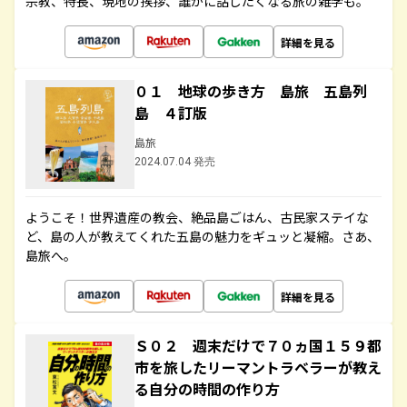
宗教、特長、現地の挨拶、誰かに話したくなる旅の雑学も。
詳細を見る
０１ 地球の歩き方 島旅 五島列
島 ４訂版
島旅
2024.07.04 発売
ようこそ！世界遺産の教会、絶品島ごはん、古民家ステイな
ど、島の人が教えてくれた五島の魅力をギュッと凝縮。さあ、
島旅へ。
詳細を見る
Ｓ０２ 週末だけで７０ヵ国１５９都
市を旅したリーマントラベラーが教え
る自分の時間の作り方