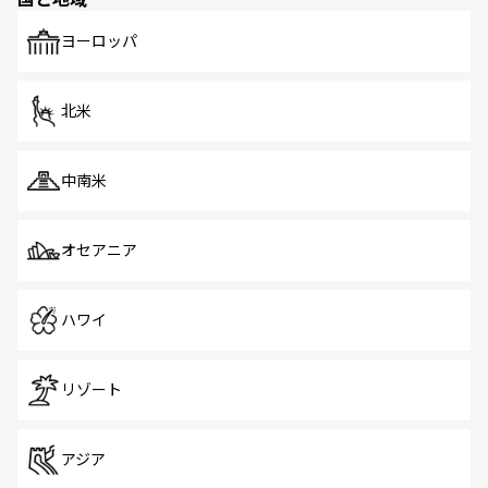
発見がある。さらに、治安のよさや充実した公共交通機関
も、旅行者にとっては魅力的なポイント。グルメも豊富
で、ホーカーズは地元の風情を楽しめる外せないスポット
ヨーロッパ
だ。訪れる人を飽きさせないシンガポールで、多様な魅力
を体感しよう。 なお、新着のシンガポール情報は
コンテン
ツ一覧
を参照してほしい。
北米
中南米
オセアニア
ハワイ
リゾート
アジア