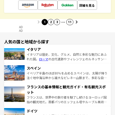
詳細を見る
…
1
2
3
11
AD
AD
人気の国と地域から探す
イタリア
イタリアは歴史、文化、グルメ、自然と多彩な魅力にあふ
れた国。
ローマ
の古代遺跡やフィレンツェのルネッサンス
美術、ヴェネツィアの運河など、歴史あるスポットはもち
スペイン
ろん、トスカーナの美しい田園風景やアマルフィ海岸の絶
景など、自然景観も見逃せない。観光の合間には、本場の
イベリア半島のほぼ80％を占めるスペインは、太陽が降り
ピザやパスタなど、絶品のイタリア料理を堪能することも
注ぐ地中海沿岸から雄大なピレネー山脈まで、多彩な自然
できる。朝目覚めてから夜眠るまで、すべての瞬間を楽し
と文化が詰まったヨーロッパ屈指の旅行先だ。多様な地域
フランスの基本情報と観光ガイド・有名観光スポ
ませてくれるイタリアで、忘れられない旅をしてみよう！
文化が根付くこの国では、情熱的なフラメンコ、熱気あふ
なお、新着のイタリア情報は
コンテンツ一覧
を参照してほ
れる闘牛、そして美味しいタパスが生活の一部となってい
ット
しい。
る。首都マドリードの洗練された雰囲気や、バルセロナの
フランスは、世界中の旅行者を魅了し続けるヨーロッパ屈
アートに溢れた街角から、地方では古代ローマ遺跡や中世
指の観光地だ。首都パリのエッフェル塔やルーブル美術館
の城塞都市、穏やかなビーチリゾートまで多彩な表情を見
といった象徴的なスポットから、田舎町の古風な美しさま
せる。地方によって風土や気候が異なるスペインはその個
ドイツ
で、幅広い魅力が詰まっている。華麗な宮殿、歴史的な大
性で訪れる人を魅了する。 なお、新着のスペイン情報は
コ