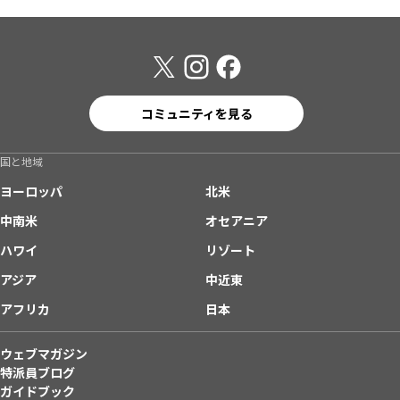
コミュニティを見る
国と地域
ヨーロッパ
北米
中南米
オセアニア
ハワイ
リゾート
アジア
中近東
アフリカ
日本
ウェブマガジン
特派員ブログ
ガイドブック