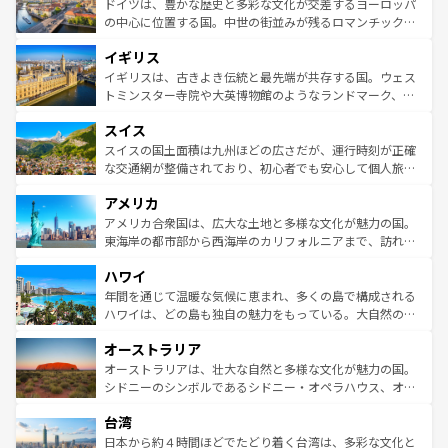
聖堂、美しいビーチ、そして豊かな自然が、訪れる者を心
ドイツは、豊かな歴史と多彩な文化が交差するヨーロッパ
ンテンツ一覧
を参照してほしい。
から魅了する。また、フランスは美食の国としても知ら
の中心に位置する国。中世の街並みが残るロマンチック街
れ、フランス料理はユネスコ無形文化遺産にも登録されて
道から、未来を先取りするようなモダンな都市まで多様な
イギリス
いる。シャンパンの発祥地であるランス、プロヴァンスの
顔を持つこの国は、どこを歩いても飽きることがない。ベ
香り高いラベンダー畑など、多彩な楽しみ方が可能だ。さ
ルリンの文化的活気、バイエルン州のアルプスの絶景、そ
イギリスは、古きよき伝統と最先端が共存する国。ウェス
らに、パリ以外の地域にも魅力が溢れており、どの街角に
してライン川沿いのワイン畑といった風景は必見。ビール
トミンスター寺院や大英博物館のようなランドマーク、歴
も豊かな歴史と文化が息づいている。パリ以外の個性あふ
とソーセージを味わいながら地元の人と過ごす楽しい時間
史ある大学都市、美しい丘陵地帯や牧歌的な風景など、エ
れる地方に足を運ぶとそれぞれで全く異なる文化を体験で
スイス
は、お酒好きな人にはぜひ体験してほしい。 なお、新着の
リアごとに異なる魅力がある。また、優雅なアフタヌーン
きるだろう。 なお、新着のフランス情報は
コンテンツ一覧
ドイツ情報は
コンテンツ一覧
を参照してほしい。
ティー、ビール好きにはたまらない英国パブ、サッカー観
スイスの国土面積は九州ほどの広さだが、運行時刻が正確
を参照してほしい。
戦など、本場だからこそできる体験も豊富。イギリスを旅
な交通網が整備されており、初心者でも安心して個人旅行
して楽しみつくそう。 なお、新着のイギリス情報は
コンテ
を楽しめる。日本同様に時刻表どおりの旅が可能だ。中世
アメリカ
ンツ一覧
を参照してほしい。
の建物がそのまま残る町や、スイスならではのユニークな
博物館もあり、アルプス観光だけでなく町歩きも満喫する
アメリカ合衆国は、広大な土地と多様な文化が魅力の国。
ことができる。国民の所得が高いため物価も高いが、旅行
東海岸の都市部から西海岸のカリフォルニアまで、訪れる
者向けの交通パス提供のサービスもあり、うまく活用すれ
場所ごとに異なる風景と体験が待っている。ニューヨーク
ハワイ
ば市内交通費無料で観光を楽しむこともできる。 なお、新
のような巨大都市は、観光、ショッピング、エンターテイ
着のスイス情報は
コンテンツ一覧
を参照してほしい。
ンメントが詰まった刺激的なスポットだ。一方、アメリカ
年間を通じて温暖な気候に恵まれ、多くの島で構成される
西部には大自然が広がり、グランドキャニオンやイエロー
ハワイは、どの島も独自の魅力をもっている。大自然の神
ストーン国立公園といった絶景が堪能できる。さらに、南
秘を感じたいなら、火山が生み出した壮大な景観を誇るハ
オーストラリア
部のニューオーリンズでは、音楽と美食が融合した独特の
ワイ島は見逃せない。また、定番の観光地といえばオアフ
文化が魅力。旅行者はアメリカの各地域で異なる魅力を楽
島だが、静かな自然を求めるならマウイ島やカウアイ島が
オーストラリアは、壮大な自然と多様な文化が魅力の国。
しみながら、その多様性と豊かな歴史を感じることができ
おすすめ。エメラルドグリーンに輝く海をはじめ、豊かな
シドニーのシンボルであるシドニー・オペラハウス、オー
るだろう。車でのロードトリップや列車の旅も、アメリカ
文化や歴史が息づいている。「アロハスピリット」と呼ば
ストラリア東海岸北部に広がる大サンゴ礁地帯グレートバ
ならではの贅沢な旅のスタイルだ。 なお、新着のアメリカ
台湾
れるおもてなしの心で訪れる人々を迎えてくれるハワイの
リアリーフや大陸中央部にそびえるウルル（エアーズロッ
情報は
コンテンツ一覧
を参照してほしい。
人々、おいしいローカルフードやハワイアンミュージッ
ク）、タスマニアの美しい原生林やケアンズの熱帯雨林な
日本から約４時間ほどでたどり着く台湾は、多彩な文化と