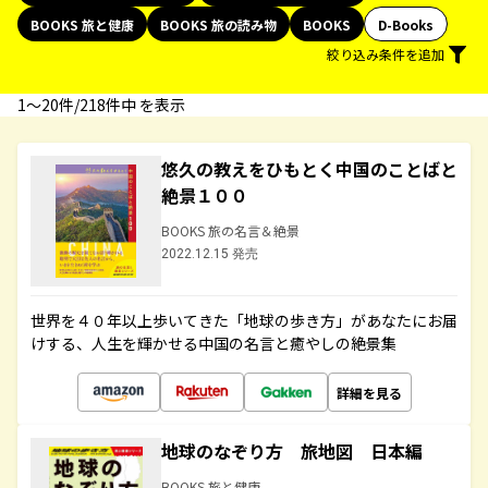
BOOKS 旅と健康
BOOKS 旅の読み物
BOOKS
D-Books
絞り込み条件を追加
1〜20件/218件中 を表示
悠久の教えをひもとく中国のことばと
絶景１００
BOOKS 旅の名言＆絶景
2022.12.15 発売
世界を４０年以上歩いてきた「地球の歩き方」があなたにお届
けする、人生を輝かせる中国の名言と癒やしの絶景集
詳細を見る
地球のなぞり方 旅地図 日本編
BOOKS 旅と健康