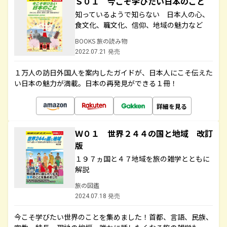
Ｓ０１ 今こそ学びたい日本のこと
知っているようで知らない 日本人の心、
食文化、職文化、信仰、地域の魅力など
BOOKS 旅の読み物
2022.07.21 発売
１万人の訪日外国人を案内したガイドが、日本人にこそ伝えた
い日本の魅力が満載。日本の再発見ができる１冊！
詳細を見る
Ｗ０１ 世界２４４の国と地域 改訂
版
１９７ヵ国と４７地域を旅の雑学とともに
解説
旅の図鑑
2024.07.18 発売
今こそ学びたい世界のことを集めました！首都、言語、民族、