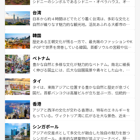
しみながら、その多様性と豊かな歴史を感じることができ
おすすめ。エメラルドグリーンに輝く海をはじめ、豊かな
シドニーのシンボルであるシドニー・オペラハウス、オー
るだろう。車でのロードトリップや列車の旅も、アメリカ
文化や歴史が息づいている。「アロハスピリット」と呼ば
ストラリア東海岸北部に広がる大サンゴ礁地帯グレートバ
ならではの贅沢な旅のスタイルだ。 なお、新着のアメリカ
台湾
れるおもてなしの心で訪れる人々を迎えてくれるハワイの
リアリーフや大陸中央部にそびえるウルル（エアーズロッ
情報は
コンテンツ一覧
を参照してほしい。
人々、おいしいローカルフードやハワイアンミュージッ
ク）、タスマニアの美しい原生林やケアンズの熱帯雨林な
日本から約４時間ほどでたどり着く台湾は、多彩な文化と
ク、伝統的なフラダンスなど、すべてがハワイの魅力を彩
ど、見どころがたくさん。また、カフェやワイン、オージ
自然が織りなす魅力的な観光地。活気あふれる大都市の台
っている。訪れるたびに新しい発見と感動が待っているハ
ービーフなどの食文化も豊かで、美味しいものであふれて
北やノスタルジックな町並みが人気な九份（ジォウフェ
ワイを、存分に味わってほしい。 なお、新着のハワイ情報
韓国
いる。アクティビティも充実しており、サーフィンやダイ
ン）、静ひつな山岳地帯である台湾東部など、都市の喧騒
は
コンテンツ一覧
を参照してほしい。
ビング、ハイキングなど、アウトドア好きにはたまらな
と山間の静けさが共存しており、訪れる人に新しい発見と
歴史ある王朝文化が残る一方で、最先端のファッションやK
い。オーストラリアの多彩な魅力を存分に味わいつくそ
驚きをもたらしてくれる。また、奥深い台湾の食文化も魅
-POPで世界を席巻している韓国。首都ソウルの宮殿や伝統
う。 なお、新着のオーストラリア情報は
コンテンツ一覧
を
力で、夜市などの屋台グルメから高級料理、ヘルシーで美
家屋が並ぶエリアでは韓国の歴史と文化に浸ることがで
参照してほしい。
ベトナム
容にもいいと評判のスイーツなど、バラエティ豊かな料理
き、地方に足を延ばせば四季折々の自然美を楽しむことが
が味わえる。 なお、新着の台湾情報は
コンテンツ一覧
を参
できる。そして、キムチや焼肉、絶品のストリートフード
豊かな自然と多様な文化が魅力的なベトナム。南北に細長
照してほしい。
まで、さまざまな韓国料理が待っている。夜には、韓国な
く伸びる国土には、広大な田園風景や青々とした山々、世
らではのナイトライフも堪能できる。あたたかいホスピタ
界遺産に登録された壮大な自然景観が点在し、都市部では
タイ
リティに包まれながら、韓国の多彩な魅力を心ゆくまで味
急速な発展と共に伝統が息づく。ハノイの古い町並みやホ
わってみてほしい。 なお、新着の韓国情報は
コンテンツ一
ーチミン市のフランス統治時代の建物も、独特の雰囲気を
タイは、東南アジアに位置する豊かな自然と歴史が息づく
覧
を参照してほしい。
醸し出している。また、バラエティの豊かさとおいしさで
国だ。首都バンコクは高層ビルが立ち並ぶ一方、伝統的な
世界中の食通を魅了してやまないベトナム料理も魅力のひ
寺院や市場がいたるところに点在し、古きよき文化と現代
香港
とつ。フォーやバインミー、ベトナムコーヒーなどは、ぜ
の活気が交差している。北部ではチェンマイなどの山岳地
ひ現地で味わいたい。どの地域を訪れてもあたたかい人々
帯で自然と触れ合い、南部ではプーケットやクラビの美し
アジアと西洋の文化が交わる香港は、特有のエネルギーを
が旅行者を迎えてくれるので、きっと忘れられない旅にな
いビーチでリゾート気分を楽しむことができる。タイ料理
もっている。ヴィクトリア湾に広がる壮大な景色、近未来
るはずだ。 なお、新着のベトナム情報は
コンテンツ一覧
を
は世界的に有名で、屋台から高級レストランまで味覚を刺
的なアートスポット、そして歴史と現代が融合した町並
参照してほしい。
シンガポール
激する。気候は一年中温暖で、どの季節にも異なる楽しみ
み、どこを訪れても感動するはず。観光スポットが密集し
が待っている。親しみやすいタイの人々、仏教を中心とし
ており、効率よく見どころを回れるのも魅力。息をのむよ
アジアの交差点として多文化が融合した独自の魅力を放つ
た文化、そして多様な観光資源が、訪れる旅人を魅了し続
うな絶景から文化的な体験まで、香港を存分に楽しみ尽く
シンガポール。未来的な建築物が並ぶマリーナベイ、歴史