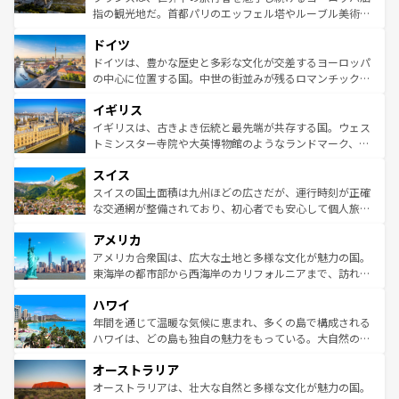
アートに溢れた街角から、地方では古代ローマ遺跡や中世
指の観光地だ。首都パリのエッフェル塔やルーブル美術館
の城塞都市、穏やかなビーチリゾートまで多彩な表情を見
といった象徴的なスポットから、田舎町の古風な美しさま
せる。地方によって風土や気候が異なるスペインはその個
ドイツ
で、幅広い魅力が詰まっている。華麗な宮殿、歴史的な大
性で訪れる人を魅了する。 なお、新着のスペイン情報は
コ
聖堂、美しいビーチ、そして豊かな自然が、訪れる者を心
ドイツは、豊かな歴史と多彩な文化が交差するヨーロッパ
ンテンツ一覧
を参照してほしい。
から魅了する。また、フランスは美食の国としても知ら
の中心に位置する国。中世の街並みが残るロマンチック街
れ、フランス料理はユネスコ無形文化遺産にも登録されて
道から、未来を先取りするようなモダンな都市まで多様な
イギリス
いる。シャンパンの発祥地であるランス、プロヴァンスの
顔を持つこの国は、どこを歩いても飽きることがない。ベ
香り高いラベンダー畑など、多彩な楽しみ方が可能だ。さ
ルリンの文化的活気、バイエルン州のアルプスの絶景、そ
イギリスは、古きよき伝統と最先端が共存する国。ウェス
らに、パリ以外の地域にも魅力が溢れており、どの街角に
してライン川沿いのワイン畑といった風景は必見。ビール
トミンスター寺院や大英博物館のようなランドマーク、歴
も豊かな歴史と文化が息づいている。パリ以外の個性あふ
とソーセージを味わいながら地元の人と過ごす楽しい時間
史ある大学都市、美しい丘陵地帯や牧歌的な風景など、エ
れる地方に足を運ぶとそれぞれで全く異なる文化を体験で
スイス
は、お酒好きな人にはぜひ体験してほしい。 なお、新着の
リアごとに異なる魅力がある。また、優雅なアフタヌーン
きるだろう。 なお、新着のフランス情報は
コンテンツ一覧
ドイツ情報は
コンテンツ一覧
を参照してほしい。
ティー、ビール好きにはたまらない英国パブ、サッカー観
スイスの国土面積は九州ほどの広さだが、運行時刻が正確
を参照してほしい。
戦など、本場だからこそできる体験も豊富。イギリスを旅
な交通網が整備されており、初心者でも安心して個人旅行
して楽しみつくそう。 なお、新着のイギリス情報は
コンテ
を楽しめる。日本同様に時刻表どおりの旅が可能だ。中世
アメリカ
ンツ一覧
を参照してほしい。
の建物がそのまま残る町や、スイスならではのユニークな
博物館もあり、アルプス観光だけでなく町歩きも満喫する
アメリカ合衆国は、広大な土地と多様な文化が魅力の国。
ことができる。国民の所得が高いため物価も高いが、旅行
東海岸の都市部から西海岸のカリフォルニアまで、訪れる
者向けの交通パス提供のサービスもあり、うまく活用すれ
場所ごとに異なる風景と体験が待っている。ニューヨーク
ハワイ
ば市内交通費無料で観光を楽しむこともできる。 なお、新
のような巨大都市は、観光、ショッピング、エンターテイ
着のスイス情報は
コンテンツ一覧
を参照してほしい。
ンメントが詰まった刺激的なスポットだ。一方、アメリカ
年間を通じて温暖な気候に恵まれ、多くの島で構成される
西部には大自然が広がり、グランドキャニオンやイエロー
ハワイは、どの島も独自の魅力をもっている。大自然の神
ストーン国立公園といった絶景が堪能できる。さらに、南
秘を感じたいなら、火山が生み出した壮大な景観を誇るハ
オーストラリア
部のニューオーリンズでは、音楽と美食が融合した独特の
ワイ島は見逃せない。また、定番の観光地といえばオアフ
文化が魅力。旅行者はアメリカの各地域で異なる魅力を楽
島だが、静かな自然を求めるならマウイ島やカウアイ島が
オーストラリアは、壮大な自然と多様な文化が魅力の国。