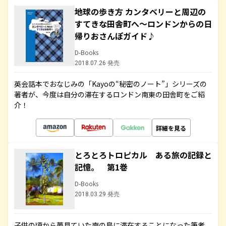
地球の歩き方 カンタベリーと周辺の
すてきな田舎町へ～ロンドンからの日
帰りおさんぽガイド♪
D-Books
2018.07.26 発売
英会話本でおなじみの「Kayoの“秘密のノート”」シリーズの
著者が、今度は自分の滞在するロンドン南東の田舎町をご紹
介！
詳細を見る
とろとろトロピカル ある旅の記録と
記憶。 第1巻
D-Books
2018.03.29 発売
子供の頃から夢見ていた南の島に滞在することになった筆者