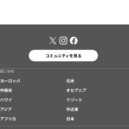
コミュニティを見る
国と地域
ヨーロッパ
北米
中南米
オセアニア
ハワイ
リゾート
アジア
中近東
アフリカ
日本