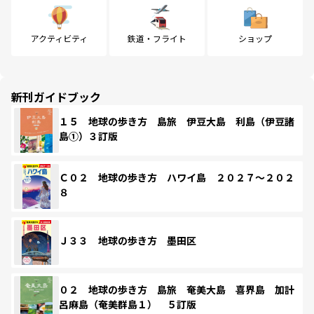
アクティビティ
鉄道・フライト
ショップ
新刊ガイドブック
１５ 地球の歩き方 島旅 伊豆大島 利島（伊豆諸
島①）３訂版
Ｃ０２ 地球の歩き方 ハワイ島 ２０２７～２０２
８
Ｊ３３ 地球の歩き方 墨田区
０２ 地球の歩き方 島旅 奄美大島 喜界島 加計
呂麻島（奄美群島１） ５訂版