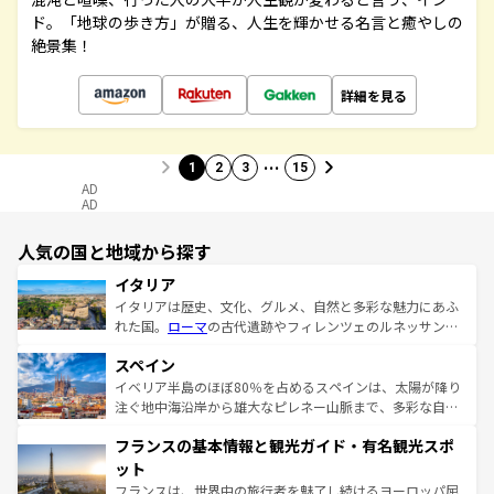
ド。「地球の歩き方」が贈る、人生を輝かせる名言と癒やしの
絶景集！
詳細を見る
…
1
2
3
15
AD
AD
人気の国と地域から探す
イタリア
イタリアは歴史、文化、グルメ、自然と多彩な魅力にあふ
れた国。
ローマ
の古代遺跡やフィレンツェのルネッサンス
美術、ヴェネツィアの運河など、歴史あるスポットはもち
スペイン
ろん、トスカーナの美しい田園風景やアマルフィ海岸の絶
景など、自然景観も見逃せない。観光の合間には、本場の
イベリア半島のほぼ80％を占めるスペインは、太陽が降り
ピザやパスタなど、絶品のイタリア料理を堪能することも
注ぐ地中海沿岸から雄大なピレネー山脈まで、多彩な自然
できる。朝目覚めてから夜眠るまで、すべての瞬間を楽し
と文化が詰まったヨーロッパ屈指の旅行先だ。多様な地域
フランスの基本情報と観光ガイド・有名観光スポ
ませてくれるイタリアで、忘れられない旅をしてみよう！
文化が根付くこの国では、情熱的なフラメンコ、熱気あふ
なお、新着のイタリア情報は
コンテンツ一覧
を参照してほ
れる闘牛、そして美味しいタパスが生活の一部となってい
ット
しい。
る。首都マドリードの洗練された雰囲気や、バルセロナの
フランスは、世界中の旅行者を魅了し続けるヨーロッパ屈