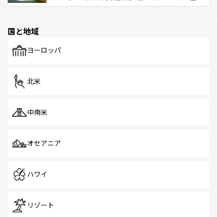
ける。 なお、新着のタイ情報は
コンテンツ一覧
を参照して
そう。 なお、新着の香港情報は
コンテンツ一覧
を参照して
と伝統を感じられるエスニックタウン、多数の緑豊かな公
ほしい。
ほしい。
園や自然保護区など、自然が調和した近代的な景観と文化
の多様性あふれるカラフルな町は、どこを歩いても新しい
国と地域
発見がある。さらに、治安のよさや充実した公共交通機関
も、旅行者にとっては魅力的なポイント。グルメも豊富
で、ホーカーズは地元の風情を楽しめる外せないスポット
ヨーロッパ
だ。訪れる人を飽きさせないシンガポールで、多様な魅力
を体感しよう。 なお、新着のシンガポール情報は
コンテン
ツ一覧
を参照してほしい。
北米
中南米
オセアニア
ハワイ
リゾート