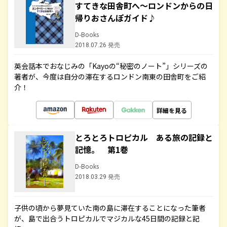
すてきな田舎町へ～ロンドンからの日
帰りおさんぽガイド♪
D-Books
2018.07.26 発売
英会話本でおなじみの「Kayoの“秘密のノート”」シリーズの
著者が、今度は自分の滞在するロンドン南東の田舎町をご紹
介！
詳細を見る
とろとろトロピカル ある旅の記録と
記憶。 第1巻
D-Books
2018.03.29 発売
子供の頃から夢見ていた南の島に滞在することになった筆者
が、島で出合うトロピカルでマジカルな45日間の記録と記