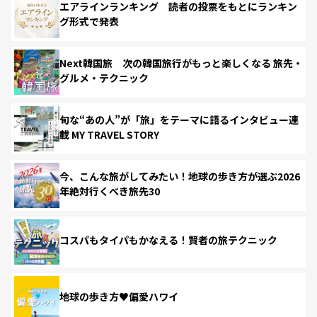
エアラインランキング 読者の投票をもとにランキン
グ形式で発表
Next韓国旅 次の韓国旅行がもっと楽しくなる 旅先・
グルメ・テクニック
旬な“あの人”が「旅」をテーマに語るインタビュー連
載 MY TRAVEL STORY
今、こんな旅がしてみたい！地球の歩き方が選ぶ2026
年絶対行くべき旅先30
コスパもタイパもかなえる！賢者の旅テクニック
地球の歩き方♥偏愛ハワイ