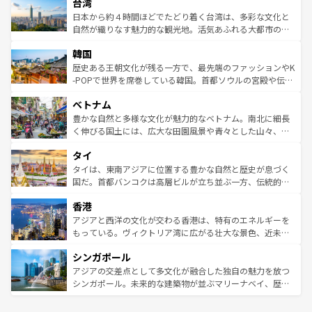
ならではの贅沢な旅のスタイルだ。 なお、新着のアメリカ
台湾
れるおもてなしの心で訪れる人々を迎えてくれるハワイの
リアリーフや大陸中央部にそびえるウルル（エアーズロッ
情報は
コンテンツ一覧
を参照してほしい。
人々、おいしいローカルフードやハワイアンミュージッ
ク）、タスマニアの美しい原生林やケアンズの熱帯雨林な
日本から約４時間ほどでたどり着く台湾は、多彩な文化と
ク、伝統的なフラダンスなど、すべてがハワイの魅力を彩
ど、見どころがたくさん。また、カフェやワイン、オージ
自然が織りなす魅力的な観光地。活気あふれる大都市の台
っている。訪れるたびに新しい発見と感動が待っているハ
ービーフなどの食文化も豊かで、美味しいものであふれて
北やノスタルジックな町並みが人気な九份（ジォウフェ
ワイを、存分に味わってほしい。 なお、新着のハワイ情報
韓国
いる。アクティビティも充実しており、サーフィンやダイ
ン）、静ひつな山岳地帯である台湾東部など、都市の喧騒
は
コンテンツ一覧
を参照してほしい。
ビング、ハイキングなど、アウトドア好きにはたまらな
と山間の静けさが共存しており、訪れる人に新しい発見と
歴史ある王朝文化が残る一方で、最先端のファッションやK
い。オーストラリアの多彩な魅力を存分に味わいつくそ
驚きをもたらしてくれる。また、奥深い台湾の食文化も魅
-POPで世界を席巻している韓国。首都ソウルの宮殿や伝統
う。 なお、新着のオーストラリア情報は
コンテンツ一覧
を
力で、夜市などの屋台グルメから高級料理、ヘルシーで美
家屋が並ぶエリアでは韓国の歴史と文化に浸ることがで
参照してほしい。
ベトナム
容にもいいと評判のスイーツなど、バラエティ豊かな料理
き、地方に足を延ばせば四季折々の自然美を楽しむことが
が味わえる。 なお、新着の台湾情報は
コンテンツ一覧
を参
できる。そして、キムチや焼肉、絶品のストリートフード
豊かな自然と多様な文化が魅力的なベトナム。南北に細長
照してほしい。
まで、さまざまな韓国料理が待っている。夜には、韓国な
く伸びる国土には、広大な田園風景や青々とした山々、世
らではのナイトライフも堪能できる。あたたかいホスピタ
界遺産に登録された壮大な自然景観が点在し、都市部では
タイ
リティに包まれながら、韓国の多彩な魅力を心ゆくまで味
急速な発展と共に伝統が息づく。ハノイの古い町並みやホ
わってみてほしい。 なお、新着の韓国情報は
コンテンツ一
ーチミン市のフランス統治時代の建物も、独特の雰囲気を
タイは、東南アジアに位置する豊かな自然と歴史が息づく
覧
を参照してほしい。
醸し出している。また、バラエティの豊かさとおいしさで
国だ。首都バンコクは高層ビルが立ち並ぶ一方、伝統的な
世界中の食通を魅了してやまないベトナム料理も魅力のひ
寺院や市場がいたるところに点在し、古きよき文化と現代
香港
とつ。フォーやバインミー、ベトナムコーヒーなどは、ぜ
の活気が交差している。北部ではチェンマイなどの山岳地
ひ現地で味わいたい。どの地域を訪れてもあたたかい人々
帯で自然と触れ合い、南部ではプーケットやクラビの美し
アジアと西洋の文化が交わる香港は、特有のエネルギーを
が旅行者を迎えてくれるので、きっと忘れられない旅にな
いビーチでリゾート気分を楽しむことができる。タイ料理
もっている。ヴィクトリア湾に広がる壮大な景色、近未来
るはずだ。 なお、新着のベトナム情報は
コンテンツ一覧
を
は世界的に有名で、屋台から高級レストランまで味覚を刺
的なアートスポット、そして歴史と現代が融合した町並
参照してほしい。
シンガポール
激する。気候は一年中温暖で、どの季節にも異なる楽しみ
み、どこを訪れても感動するはず。観光スポットが密集し
が待っている。親しみやすいタイの人々、仏教を中心とし
ており、効率よく見どころを回れるのも魅力。息をのむよ
アジアの交差点として多文化が融合した独自の魅力を放つ
た文化、そして多様な観光資源が、訪れる旅人を魅了し続
うな絶景から文化的な体験まで、香港を存分に楽しみ尽く
シンガポール。未来的な建築物が並ぶマリーナベイ、歴史
ける。 なお、新着のタイ情報は
コンテンツ一覧
を参照して
そう。 なお、新着の香港情報は
コンテンツ一覧
を参照して
と伝統を感じられるエスニックタウン、多数の緑豊かな公
ほしい。
ほしい。
園や自然保護区など、自然が調和した近代的な景観と文化