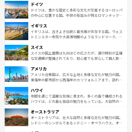
せる。地方によって風土や気候が異なるスペインはその個
ドイツ
で、幅広い魅力が詰まっている。華麗な宮殿、歴史的な大
性で訪れる人を魅了する。 なお、新着のスペイン情報は
コ
聖堂、美しいビーチ、そして豊かな自然が、訪れる者を心
ドイツは、豊かな歴史と多彩な文化が交差するヨーロッパ
ンテンツ一覧
を参照してほしい。
から魅了する。また、フランスは美食の国としても知ら
の中心に位置する国。中世の街並みが残るロマンチック街
れ、フランス料理はユネスコ無形文化遺産にも登録されて
道から、未来を先取りするようなモダンな都市まで多様な
イギリス
いる。シャンパンの発祥地であるランス、プロヴァンスの
顔を持つこの国は、どこを歩いても飽きることがない。ベ
香り高いラベンダー畑など、多彩な楽しみ方が可能だ。さ
ルリンの文化的活気、バイエルン州のアルプスの絶景、そ
イギリスは、古きよき伝統と最先端が共存する国。ウェス
らに、パリ以外の地域にも魅力が溢れており、どの街角に
してライン川沿いのワイン畑といった風景は必見。ビール
トミンスター寺院や大英博物館のようなランドマーク、歴
も豊かな歴史と文化が息づいている。パリ以外の個性あふ
とソーセージを味わいながら地元の人と過ごす楽しい時間
史ある大学都市、美しい丘陵地帯や牧歌的な風景など、エ
れる地方に足を運ぶとそれぞれで全く異なる文化を体験で
スイス
は、お酒好きな人にはぜひ体験してほしい。 なお、新着の
リアごとに異なる魅力がある。また、優雅なアフタヌーン
きるだろう。 なお、新着のフランス情報は
コンテンツ一覧
ドイツ情報は
コンテンツ一覧
を参照してほしい。
ティー、ビール好きにはたまらない英国パブ、サッカー観
スイスの国土面積は九州ほどの広さだが、運行時刻が正確
を参照してほしい。
戦など、本場だからこそできる体験も豊富。イギリスを旅
な交通網が整備されており、初心者でも安心して個人旅行
して楽しみつくそう。 なお、新着のイギリス情報は
コンテ
を楽しめる。日本同様に時刻表どおりの旅が可能だ。中世
アメリカ
ンツ一覧
を参照してほしい。
の建物がそのまま残る町や、スイスならではのユニークな
博物館もあり、アルプス観光だけでなく町歩きも満喫する
アメリカ合衆国は、広大な土地と多様な文化が魅力の国。
ことができる。国民の所得が高いため物価も高いが、旅行
東海岸の都市部から西海岸のカリフォルニアまで、訪れる
者向けの交通パス提供のサービスもあり、うまく活用すれ
場所ごとに異なる風景と体験が待っている。ニューヨーク
ハワイ
ば市内交通費無料で観光を楽しむこともできる。 なお、新
のような巨大都市は、観光、ショッピング、エンターテイ
着のスイス情報は
コンテンツ一覧
を参照してほしい。
ンメントが詰まった刺激的なスポットだ。一方、アメリカ
年間を通じて温暖な気候に恵まれ、多くの島で構成される
西部には大自然が広がり、グランドキャニオンやイエロー
ハワイは、どの島も独自の魅力をもっている。大自然の神
ストーン国立公園といった絶景が堪能できる。さらに、南
秘を感じたいなら、火山が生み出した壮大な景観を誇るハ
オーストラリア
部のニューオーリンズでは、音楽と美食が融合した独特の
ワイ島は見逃せない。また、定番の観光地といえばオアフ
文化が魅力。旅行者はアメリカの各地域で異なる魅力を楽
島だが、静かな自然を求めるならマウイ島やカウアイ島が
オーストラリアは、壮大な自然と多様な文化が魅力の国。
しみながら、その多様性と豊かな歴史を感じることができ
おすすめ。エメラルドグリーンに輝く海をはじめ、豊かな
シドニーのシンボルであるシドニー・オペラハウス、オー
るだろう。車でのロードトリップや列車の旅も、アメリカ
文化や歴史が息づいている。「アロハスピリット」と呼ば
ストラリア東海岸北部に広がる大サンゴ礁地帯グレートバ