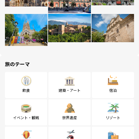
旅のテーマ
飲食
建築・アート
宿泊
イベント・観戦
世界遺産
リゾート