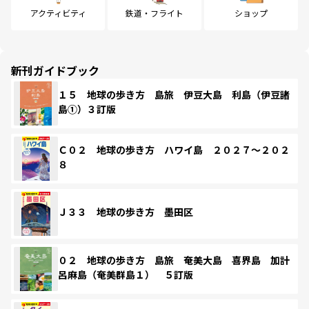
アクティビティ
鉄道・フライト
ショップ
新刊ガイドブック
１５ 地球の歩き方 島旅 伊豆大島 利島（伊豆諸
島①）３訂版
Ｃ０２ 地球の歩き方 ハワイ島 ２０２７～２０２
８
Ｊ３３ 地球の歩き方 墨田区
０２ 地球の歩き方 島旅 奄美大島 喜界島 加計
呂麻島（奄美群島１） ５訂版