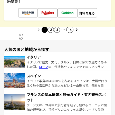
絶景集！
詳細を見る
…
1
2
3
14
AD
AD
人気の国と地域から探す
イタリア
イタリアは歴史、文化、グルメ、自然と多彩な魅力にあふ
れた国。
ローマ
の古代遺跡やフィレンツェのルネッサンス
美術、ヴェネツィアの運河など、歴史あるスポットはもち
スペイン
ろん、トスカーナの美しい田園風景やアマルフィ海岸の絶
景など、自然景観も見逃せない。観光の合間には、本場の
イベリア半島のほぼ80％を占めるスペインは、太陽が降り
ピザやパスタなど、絶品のイタリア料理を堪能することも
注ぐ地中海沿岸から雄大なピレネー山脈まで、多彩な自然
できる。朝目覚めてから夜眠るまで、すべての瞬間を楽し
と文化が詰まったヨーロッパ屈指の旅行先だ。多様な地域
フランスの基本情報と観光ガイド・有名観光スポ
ませてくれるイタリアで、忘れられない旅をしてみよう！
文化が根付くこの国では、情熱的なフラメンコ、熱気あふ
なお、新着のイタリア情報は
コンテンツ一覧
を参照してほ
れる闘牛、そして美味しいタパスが生活の一部となってい
ット
しい。
る。首都マドリードの洗練された雰囲気や、バルセロナの
フランスは、世界中の旅行者を魅了し続けるヨーロッパ屈
アートに溢れた街角から、地方では古代ローマ遺跡や中世
指の観光地だ。首都パリのエッフェル塔やルーブル美術館
の城塞都市、穏やかなビーチリゾートまで多彩な表情を見
といった象徴的なスポットから、田舎町の古風な美しさま