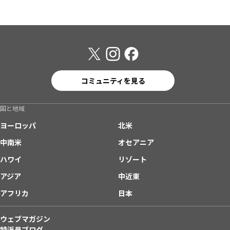
コミュニティを見る
国と地域
ヨーロッパ
北米
中南米
オセアニア
ハワイ
リゾート
アジア
中近東
アフリカ
日本
ウェブマガジン
特派員ブログ