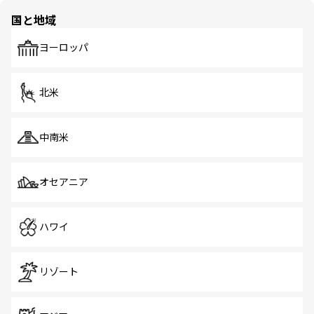
の多様性あふれるカラフルな町は、どこを歩いても新しい
国と地域
発見がある。さらに、治安のよさや充実した公共交通機関
も、旅行者にとっては魅力的なポイント。グルメも豊富
で、ホーカーズは地元の風情を楽しめる外せないスポット
ヨーロッパ
だ。訪れる人を飽きさせないシンガポールで、多様な魅力
を体感しよう。 なお、新着のシンガポール情報は
コンテン
ツ一覧
を参照してほしい。
北米
中南米
オセアニア
ハワイ
リゾート