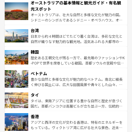
オーストラリアの基本情報と観光ガイド・有名観
部のニューオーリンズでは、音楽と美食が融合した独特の
ワイ島は見逃せない。また、定番の観光地といえばオアフ
文化が魅力。旅行者はアメリカの各地域で異なる魅力を楽
島だが、静かな自然を求めるならマウイ島やカウアイ島が
光スポット
しみながら、その多様性と豊かな歴史を感じることができ
おすすめ。エメラルドグリーンに輝く海をはじめ、豊かな
オーストラリアは、壮大な自然と多様な文化が魅力の国。
るだろう。車でのロードトリップや列車の旅も、アメリカ
文化や歴史が息づいている。「アロハスピリット」と呼ば
シドニーのシンボルであるシドニー・オペラハウス、オー
ならではの贅沢な旅のスタイルだ。 なお、新着のアメリカ
れるおもてなしの心で訪れる人々を迎えてくれるハワイの
ストラリア東海岸北部に広がる大サンゴ礁地帯グレートバ
情報は
コンテンツ一覧
を参照してほしい。
人々、おいしいローカルフードやハワイアンミュージッ
台湾
リアリーフや大陸中央部にそびえるウルル（エアーズロッ
ク、伝統的なフラダンスなど、すべてがハワイの魅力を彩
ク）、タスマニアの美しい原生林やケアンズの熱帯雨林な
日本から約４時間ほどでたどり着く台湾は、多彩な文化と
っている。訪れるたびに新しい発見と感動が待っているハ
ど、見どころがたくさん。また、カフェやワイン、オージ
自然が織りなす魅力的な観光地。活気あふれる大都市の台
ワイを、存分に味わってほしい。 なお、新着のハワイ情報
ービーフなどの食文化も豊かで、美味しいものであふれて
北やノスタルジックな町並みが人気な九份（ジォウフェ
は
コンテンツ一覧
を参照してほしい。
韓国
いる。アクティビティも充実しており、サーフィンやダイ
ン）、静ひつな山岳地帯である台湾東部など、都市の喧騒
ビング、ハイキングなど、アウトドア好きにはたまらな
と山間の静けさが共存しており、訪れる人に新しい発見と
歴史ある王朝文化が残る一方で、最先端のファッションやK
い。オーストラリアの多彩な魅力を存分に味わいつくそ
驚きをもたらしてくれる。また、奥深い台湾の食文化も魅
-POPで世界を席巻している韓国。首都ソウルの宮殿や伝統
う。 なお、新着のオーストラリア情報は
コンテンツ一覧
を
力で、夜市などの屋台グルメから高級料理、ヘルシーで美
家屋が並ぶエリアでは韓国の歴史と文化に浸ることがで
参照してほしい。
ベトナム
容にもいいと評判のスイーツなど、バラエティ豊かな料理
き、地方に足を延ばせば四季折々の自然美を楽しむことが
が味わえる。 なお、新着の台湾情報は
コンテンツ一覧
を参
できる。そして、キムチや焼肉、絶品のストリートフード
豊かな自然と多様な文化が魅力的なベトナム。南北に細長
照してほしい。
まで、さまざまな韓国料理が待っている。夜には、韓国な
く伸びる国土には、広大な田園風景や青々とした山々、世
らではのナイトライフも堪能できる。あたたかいホスピタ
界遺産に登録された壮大な自然景観が点在し、都市部では
タイ
リティに包まれながら、韓国の多彩な魅力を心ゆくまで味
急速な発展と共に伝統が息づく。ハノイの古い町並みやホ
わってみてほしい。 なお、新着の韓国情報は
コンテンツ一
ーチミン市のフランス統治時代の建物も、独特の雰囲気を
タイは、東南アジアに位置する豊かな自然と歴史が息づく
覧
を参照してほしい。
醸し出している。また、バラエティの豊かさとおいしさで
国だ。首都バンコクは高層ビルが立ち並ぶ一方、伝統的な
世界中の食通を魅了してやまないベトナム料理も魅力のひ
寺院や市場がいたるところに点在し、古きよき文化と現代
香港
とつ。フォーやバインミー、ベトナムコーヒーなどは、ぜ
の活気が交差している。北部ではチェンマイなどの山岳地
ひ現地で味わいたい。どの地域を訪れてもあたたかい人々
帯で自然と触れ合い、南部ではプーケットやクラビの美し
アジアと西洋の文化が交わる香港は、特有のエネルギーを
が旅行者を迎えてくれるので、きっと忘れられない旅にな
いビーチでリゾート気分を楽しむことができる。タイ料理
もっている。ヴィクトリア湾に広がる壮大な景色、近未来