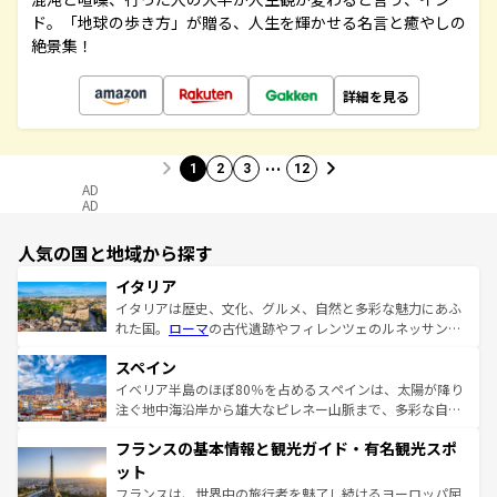
ド。「地球の歩き方」が贈る、人生を輝かせる名言と癒やしの
絶景集！
詳細を見る
…
1
2
3
12
AD
AD
人気の国と地域から探す
イタリア
イタリアは歴史、文化、グルメ、自然と多彩な魅力にあふ
れた国。
ローマ
の古代遺跡やフィレンツェのルネッサンス
美術、ヴェネツィアの運河など、歴史あるスポットはもち
スペイン
ろん、トスカーナの美しい田園風景やアマルフィ海岸の絶
景など、自然景観も見逃せない。観光の合間には、本場の
イベリア半島のほぼ80％を占めるスペインは、太陽が降り
ピザやパスタなど、絶品のイタリア料理を堪能することも
注ぐ地中海沿岸から雄大なピレネー山脈まで、多彩な自然
できる。朝目覚めてから夜眠るまで、すべての瞬間を楽し
と文化が詰まったヨーロッパ屈指の旅行先だ。多様な地域
フランスの基本情報と観光ガイド・有名観光スポ
ませてくれるイタリアで、忘れられない旅をしてみよう！
文化が根付くこの国では、情熱的なフラメンコ、熱気あふ
なお、新着のイタリア情報は
コンテンツ一覧
を参照してほ
れる闘牛、そして美味しいタパスが生活の一部となってい
ット
しい。
る。首都マドリードの洗練された雰囲気や、バルセロナの
フランスは、世界中の旅行者を魅了し続けるヨーロッパ屈