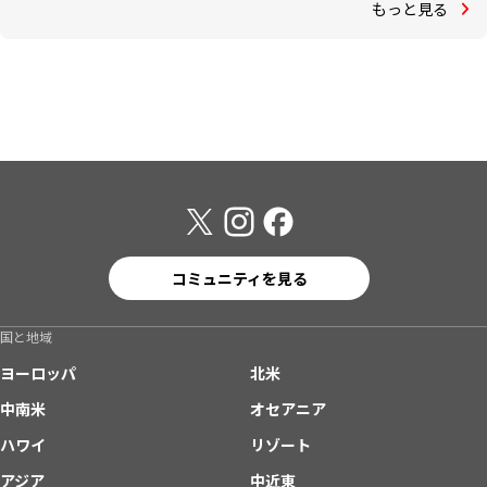
もっと見る
コミュニティを見る
国と地域
ヨーロッパ
北米
中南米
オセアニア
ハワイ
リゾート
アジア
中近東