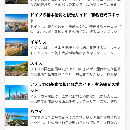
アートに溢れた街角から、地方では古代ローマ遺跡や中世
指の観光地だ。首都パリのエッフェル塔やルーブル美術館
の城塞都市、穏やかなビーチリゾートまで多彩な表情を見
といった象徴的なスポットから、田舎町の古風な美しさま
せる。地方によって風土や気候が異なるスペインはその個
ドイツの基本情報と観光ガイド・有名観光スポッ
で、幅広い魅力が詰まっている。華麗な宮殿、歴史的な大
性で訪れる人を魅了する。 なお、新着のスペイン情報は
コ
聖堂、美しいビーチ、そして豊かな自然が、訪れる者を心
ト
ンテンツ一覧
を参照してほしい。
から魅了する。また、フランスは美食の国としても知ら
ドイツは、豊かな歴史と多彩な文化が交差するヨーロッパ
れ、フランス料理はユネスコ無形文化遺産にも登録されて
の中心に位置する国。中世の街並みが残るロマンチック街
いる。シャンパンの発祥地であるランス、プロヴァンスの
道から、未来を先取りするようなモダンな都市まで多様な
香り高いラベンダー畑など、多彩な楽しみ方が可能だ。さ
イギリス
顔を持つこの国は、どこを歩いても飽きることがない。ベ
らに、パリ以外の地域にも魅力が溢れており、どの街角に
ルリンの文化的活気、バイエルン州のアルプスの絶景、そ
イギリスは、古きよき伝統と最先端が共存する国。ウェス
も豊かな歴史と文化が息づいている。パリ以外の個性あふ
してライン川沿いのワイン畑といった風景は必見。ビール
トミンスター寺院や大英博物館のようなランドマーク、歴
れる地方に足を運ぶとそれぞれで全く異なる文化を体験で
とソーセージを味わいながら地元の人と過ごす楽しい時間
史ある大学都市、美しい丘陵地帯や牧歌的な風景など、エ
きるだろう。 なお、新着のフランス情報は
コンテンツ一覧
スイス
は、お酒好きな人にはぜひ体験してほしい。 なお、新着の
リアごとに異なる魅力がある。また、優雅なアフタヌーン
を参照してほしい。
ドイツ情報は
コンテンツ一覧
を参照してほしい。
ティー、ビール好きにはたまらない英国パブ、サッカー観
スイスの国土面積は九州ほどの広さだが、運行時刻が正確
戦など、本場だからこそできる体験も豊富。イギリスを旅
な交通網が整備されており、初心者でも安心して個人旅行
して楽しみつくそう。 なお、新着のイギリス情報は
コンテ
を楽しめる。日本同様に時刻表どおりの旅が可能だ。中世
アメリカの基本情報と観光ガイド・有名観光スポ
ンツ一覧
を参照してほしい。
の建物がそのまま残る町や、スイスならではのユニークな
博物館もあり、アルプス観光だけでなく町歩きも満喫する
ット
ことができる。国民の所得が高いため物価も高いが、旅行
アメリカ合衆国は、広大な土地と多様な文化が魅力の国。
者向けの交通パス提供のサービスもあり、うまく活用すれ
東海岸の都市部から西海岸のカリフォルニアまで、訪れる
ば市内交通費無料で観光を楽しむこともできる。 なお、新
場所ごとに異なる風景と体験が待っている。ニューヨーク
着のスイス情報は
コンテンツ一覧
を参照してほしい。
ハワイ
のような巨大都市は、観光、ショッピング、エンターテイ
ンメントが詰まった刺激的なスポットだ。一方、アメリカ
年間を通じて温暖な気候に恵まれ、多くの島で構成される
西部には大自然が広がり、グランドキャニオンやイエロー
ハワイは、どの島も独自の魅力をもっている。大自然の神
ストーン国立公園といった絶景が堪能できる。さらに、南
秘を感じたいなら、火山が生み出した壮大な景観を誇るハ