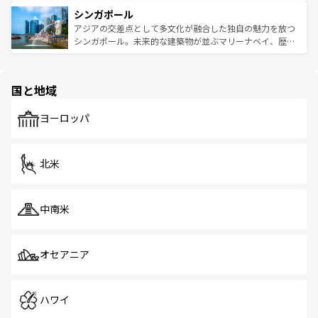
るはずだ。 なお、新着のベトナム情報は
コンテンツ一覧
を
は世界的に有名で、屋台から高級レストランまで味覚を刺
的なアートスポット、そして歴史と現代が融合した町並
参照してほしい。
シンガポール
激する。気候は一年中温暖で、どの季節にも異なる楽しみ
み、どこを訪れても感動するはず。観光スポットが密集し
が待っている。親しみやすいタイの人々、仏教を中心とし
ており、効率よく見どころを回れるのも魅力。息をのむよ
アジアの交差点として多文化が融合した独自の魅力を放つ
た文化、そして多様な観光資源が、訪れる旅人を魅了し続
うな絶景から文化的な体験まで、香港を存分に楽しみ尽く
シンガポール。未来的な建築物が並ぶマリーナベイ、歴史
ける。 なお、新着のタイ情報は
コンテンツ一覧
を参照して
そう。 なお、新着の香港情報は
コンテンツ一覧
を参照して
と伝統を感じられるエスニックタウン、多数の緑豊かな公
ほしい。
ほしい。
園や自然保護区など、自然が調和した近代的な景観と文化
の多様性あふれるカラフルな町は、どこを歩いても新しい
国と地域
発見がある。さらに、治安のよさや充実した公共交通機関
も、旅行者にとっては魅力的なポイント。グルメも豊富
で、ホーカーズは地元の風情を楽しめる外せないスポット
ヨーロッパ
だ。訪れる人を飽きさせないシンガポールで、多様な魅力
を体感しよう。 なお、新着のシンガポール情報は
コンテン
ツ一覧
を参照してほしい。
北米
中南米
オセアニア
ハワイ