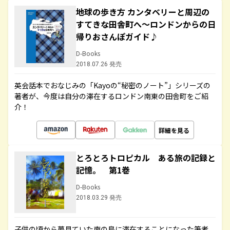
地球の歩き方 カンタベリーと周辺の
すてきな田舎町へ～ロンドンからの日
帰りおさんぽガイド♪
D-Books
2018.07.26 発売
英会話本でおなじみの「Kayoの“秘密のノート”」シリーズの
著者が、今度は自分の滞在するロンドン南東の田舎町をご紹
介！
詳細を見る
とろとろトロピカル ある旅の記録と
記憶。 第1巻
D-Books
2018.03.29 発売
子供の頃から夢見ていた南の島に滞在することになった筆者