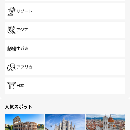
リゾート
アジア
中近東
アフリカ
日本
人気スポット