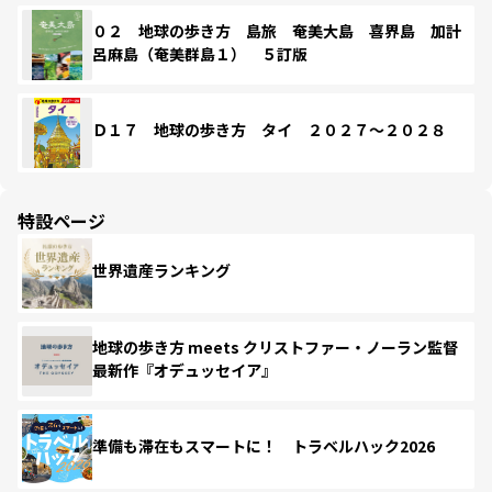
０２ 地球の歩き方 島旅 奄美大島 喜界島 加計
呂麻島（奄美群島１） ５訂版
Ｄ１７ 地球の歩き方 タイ ２０２７～２０２８
特設ページ
世界遺産ランキング
地球の歩き方 meets クリストファー・ノーラン監督
最新作『オデュッセイア』
準備も滞在もスマートに！ トラベルハック2026