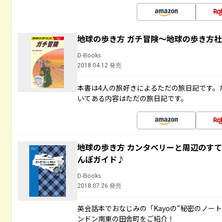
地球の歩き方 ガチ冒険～地球の歩き方
D-Books
2018.04.12 発売
本書は4人の旅好きによるただの旅日記です。
いてある内容はただの旅日記です。
地球の歩き方 カンタベリーと周辺のす
んぽガイド♪
D-Books
2018.07.26 発売
英会話本でおなじみの「Kayoの“秘密のノー
ンドン南東の田舎町をご紹介！