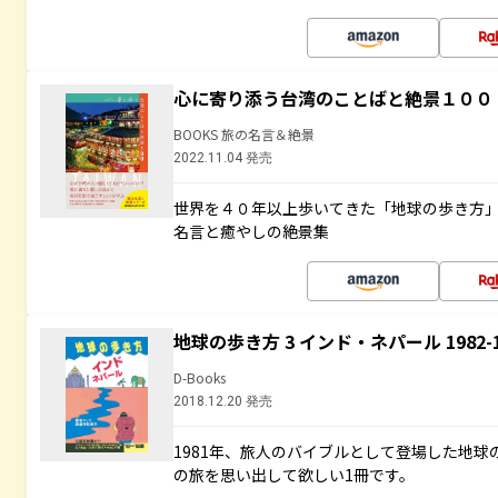
心に寄り添う台湾のことばと絶景１００
BOOKS 旅の名言＆絶景
2022.11.04 発売
世界を４０年以上歩いてきた「地球の歩き方
名言と癒やしの絶景集
地球の歩き方 3 インド・ネパール 1982
D-Books
2018.12.20 発売
1981年、旅人のバイブルとして登場した地
の旅を思い出して欲しい1冊です。