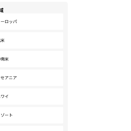
域
ヨーロッパ
北米
中南米
オセアニア
ハワイ
リゾート