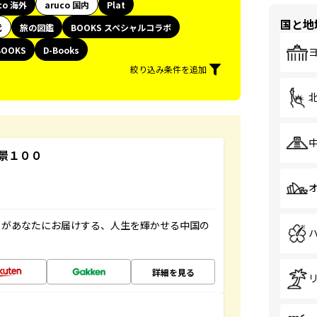
co 海外
aruco 国内
Plat
国と地
代
旅の図鑑
BOOKS スペシャルコラボ
BOOKS
D-Books
絞り込み条件を追加
景１００
」があなたにお届けする、人生を輝かせる中国の
詳細を見る