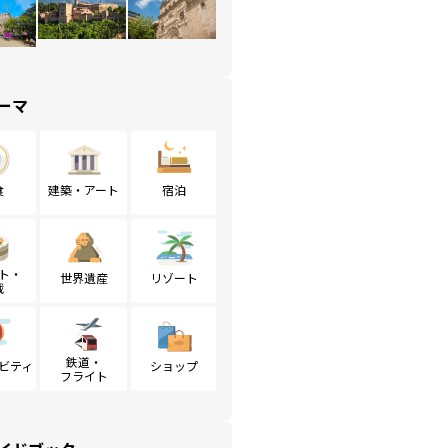
ーマ
食
建築・アート
宿泊
ト・
世界遺産
リゾート
戦
鉄道・
ビティ
ショップ
フライト