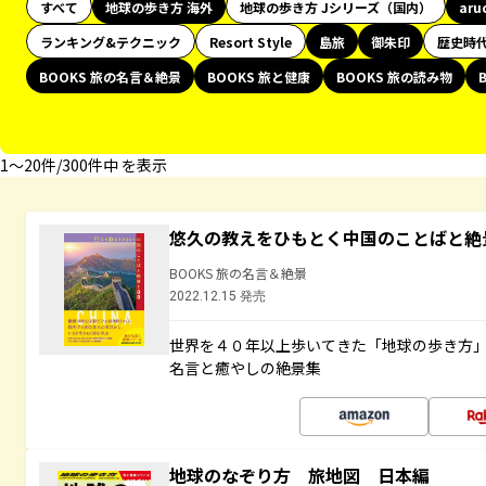
すべて
地球の歩き方 海外
地球の歩き方 Jシリーズ（国内）
aru
ランキング&テクニック
Resort Style
島旅
御朱印
歴史時
BOOKS 旅の名言＆絶景
BOOKS 旅と健康
BOOKS 旅の読み物
1〜20件/300件中 を表示
悠久の教えをひもとく中国のことばと絶
BOOKS 旅の名言＆絶景
2022.12.15 発売
世界を４０年以上歩いてきた「地球の歩き方
名言と癒やしの絶景集
地球のなぞり方 旅地図 日本編