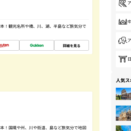
図本！観光名所や橋、川、湖、半島など旅気分で
詳細を見る
人気ス
図本！国境や州、川や街道、島など旅気分で地図