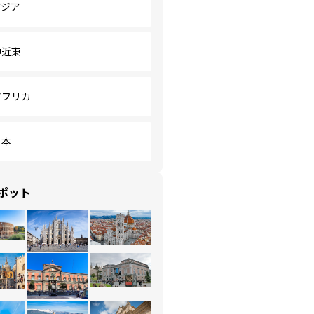
アジア
中近東
アフリカ
日本
ポット