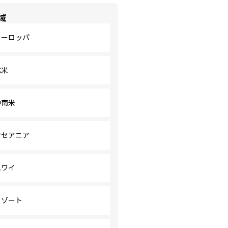
域
ヨーロッパ
北米
中南米
オセアニア
ハワイ
リゾート