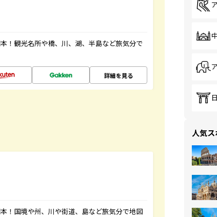
図本！観光名所や橋、川、湖、半島など旅気分で
詳細を見る
人気ス
図本！国境や州、川や街道、島など旅気分で地図