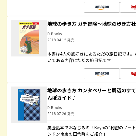
地球の歩き方 ガチ冒険～地球の歩き方
D-Books
2018.04.12 発売
本書は4人の旅好きによるただの旅日記です。
いてある内容はただの旅日記です。
地球の歩き方 カンタベリーと周辺のす
んぽガイド♪
D-Books
2018.07.26 発売
英会話本でおなじみの「Kayoの“秘密のノー
ンドン南東の田舎町をご紹介！