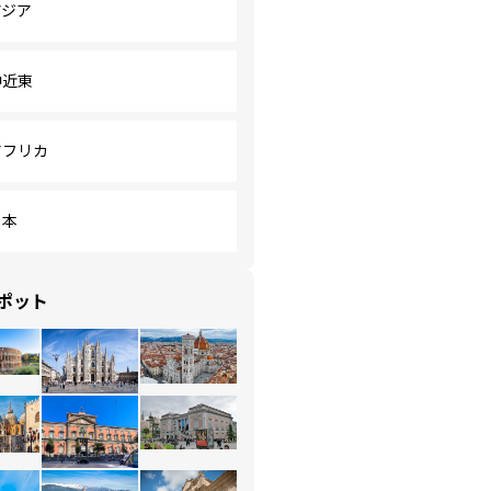
アジア
中近東
アフリカ
日本
ポット