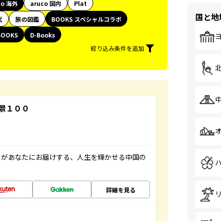
co 海外
aruco 国内
Plat
国と地
代
旅の図鑑
BOOKS スペシャルコラボ
BOOKS
D-Books
絞り込み条件を追加
景１００
」があなたにお届けする、人生を輝かせる中国の
詳細を見る