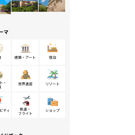
ーマ
食
建築・アート
宿泊
ト・
世界遺産
リゾート
戦
鉄道・
ビティ
ショップ
フライト