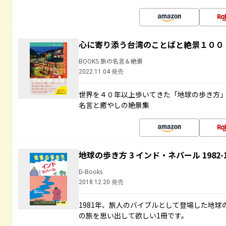
心に寄り添う台湾のことばと絶景１００
BOOKS 旅の名言＆絶景
2022.11.04 発売
世界を４０年以上歩いてきた「地球の歩き方
名言と癒やしの絶景集
地球の歩き方 3 インド・ネパール 1982
D-Books
2018.12.20 発売
1981年、旅人のバイブルとして登場した地
の旅を思い出して欲しい1冊です。