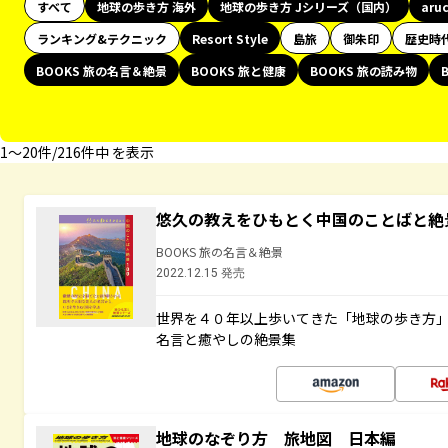
すべて
地球の歩き方 海外
地球の歩き方 Jシリーズ（国内）
aru
ランキング&テクニック
Resort Style
島旅
御朱印
歴史時
BOOKS 旅の名言＆絶景
BOOKS 旅と健康
BOOKS 旅の読み物
1〜20件/216件中 を表示
悠久の教えをひもとく中国のことばと絶
BOOKS 旅の名言＆絶景
2022.12.15 発売
世界を４０年以上歩いてきた「地球の歩き方
名言と癒やしの絶景集
地球のなぞり方 旅地図 日本編