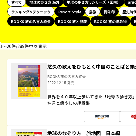
すべて
地球の歩き方 海外
地球の歩き方 Jシリーズ（国内）
aru
ランキング&テクニック
Resort Style
島旅
御朱印
歴史時
BOOKS 旅の名言＆絶景
BOOKS 旅と健康
BOOKS 旅の読み物
1〜20件/289件中 を表示
悠久の教えをひもとく中国のことばと絶
BOOKS 旅の名言＆絶景
2022.12.15 発売
世界を４０年以上歩いてきた「地球の歩き方
名言と癒やしの絶景集
地球のなぞり方 旅地図 日本編