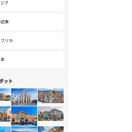
アジア
中近東
アフリカ
日本
ポット