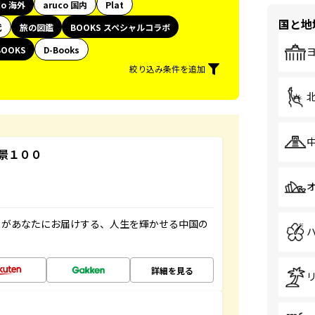
co 海外
aruco 国内
Plat
国と地
代
旅の図鑑
BOOKS スペシャルコラボ
BOOKS
D-Books
絞り込み条件を追加
景１００
」があなたにお届けする、人生を輝かせる中国の
詳細を見る