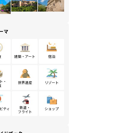
ーマ
食
建築・アート
宿泊
ト・
世界遺産
リゾート
戦
鉄道・
ビティ
ショップ
フライト