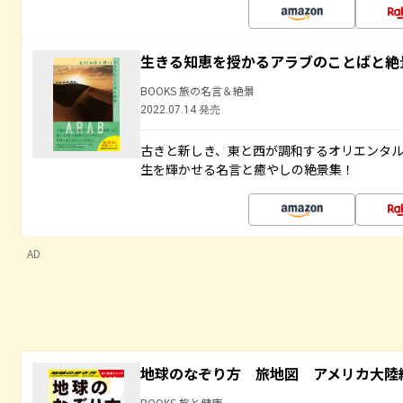
生きる知恵を授かるアラブのことばと絶
BOOKS 旅の名言＆絶景
2022.07.14 発売
古きと新しき、東と西が調和するオリエンタ
生を輝かせる名言と癒やしの絶景集！
AD
地球のなぞり方 旅地図 アメリカ大陸
BOOKS 旅と健康