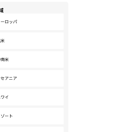
域
ヨーロッパ
北米
中南米
オセアニア
ハワイ
リゾート