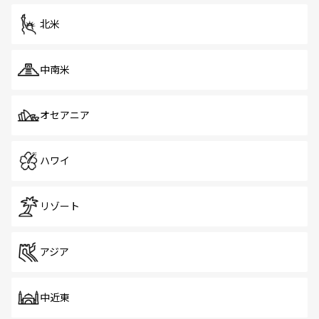
を体感しよう。 なお、新着のシンガポール情報は
コンテン
ツ一覧
を参照してほしい。
北米
中南米
オセアニア
ハワイ
リゾート
アジア
中近東