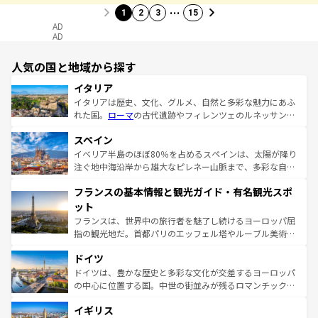
…
1
2
3
15
AD
AD
人気の国と地域から探す
イタリア
イタリアは歴史、文化、グルメ、自然と多彩な魅力にあふ
れた国。
ローマ
の古代遺跡やフィレンツェのルネッサンス
美術、ヴェネツィアの運河など、歴史あるスポットはもち
スペイン
ろん、トスカーナの美しい田園風景やアマルフィ海岸の絶
景など、自然景観も見逃せない。観光の合間には、本場の
イベリア半島のほぼ80％を占めるスペインは、太陽が降り
ピザやパスタなど、絶品のイタリア料理を堪能することも
注ぐ地中海沿岸から雄大なピレネー山脈まで、多彩な自然
できる。朝目覚めてから夜眠るまで、すべての瞬間を楽し
と文化が詰まったヨーロッパ屈指の旅行先だ。多様な地域
フランスの基本情報と観光ガイド・有名観光スポ
ませてくれるイタリアで、忘れられない旅をしてみよう！
文化が根付くこの国では、情熱的なフラメンコ、熱気あふ
なお、新着のイタリア情報は
コンテンツ一覧
を参照してほ
れる闘牛、そして美味しいタパスが生活の一部となってい
ット
しい。
る。首都マドリードの洗練された雰囲気や、バルセロナの
フランスは、世界中の旅行者を魅了し続けるヨーロッパ屈
アートに溢れた街角から、地方では古代ローマ遺跡や中世
指の観光地だ。首都パリのエッフェル塔やルーブル美術館
の城塞都市、穏やかなビーチリゾートまで多彩な表情を見
といった象徴的なスポットから、田舎町の古風な美しさま
せる。地方によって風土や気候が異なるスペインはその個
ドイツ
で、幅広い魅力が詰まっている。華麗な宮殿、歴史的な大
性で訪れる人を魅了する。 なお、新着のスペイン情報は
コ
聖堂、美しいビーチ、そして豊かな自然が、訪れる者を心
ドイツは、豊かな歴史と多彩な文化が交差するヨーロッパ
ンテンツ一覧
を参照してほしい。
から魅了する。また、フランスは美食の国としても知ら
の中心に位置する国。中世の街並みが残るロマンチック街
れ、フランス料理はユネスコ無形文化遺産にも登録されて
道から、未来を先取りするようなモダンな都市まで多様な
イギリス
いる。シャンパンの発祥地であるランス、プロヴァンスの
顔を持つこの国は、どこを歩いても飽きることがない。ベ