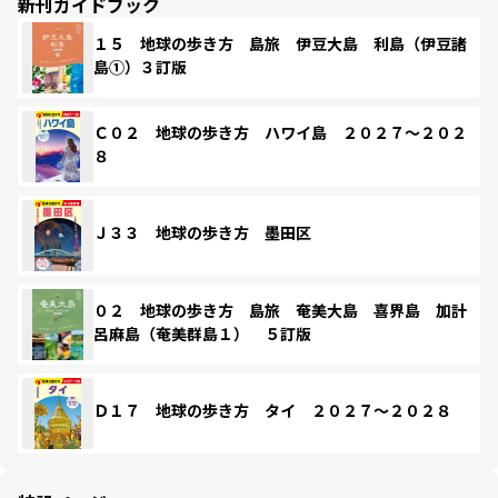
新刊ガイドブック
１５ 地球の歩き方 島旅 伊豆大島 利島（伊豆諸
島①）３訂版
Ｃ０２ 地球の歩き方 ハワイ島 ２０２７～２０２
８
Ｊ３３ 地球の歩き方 墨田区
０２ 地球の歩き方 島旅 奄美大島 喜界島 加計
呂麻島（奄美群島１） ５訂版
Ｄ１７ 地球の歩き方 タイ ２０２７～２０２８