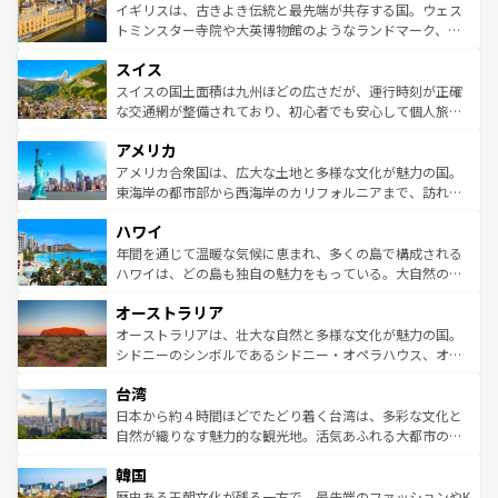
香り高いラベンダー畑など、多彩な楽しみ方が可能だ。さ
ルリンの文化的活気、バイエルン州のアルプスの絶景、そ
イギリスは、古きよき伝統と最先端が共存する国。ウェス
らに、パリ以外の地域にも魅力が溢れており、どの街角に
してライン川沿いのワイン畑といった風景は必見。ビール
トミンスター寺院や大英博物館のようなランドマーク、歴
も豊かな歴史と文化が息づいている。パリ以外の個性あふ
とソーセージを味わいながら地元の人と過ごす楽しい時間
史ある大学都市、美しい丘陵地帯や牧歌的な風景など、エ
れる地方に足を運ぶとそれぞれで全く異なる文化を体験で
スイス
は、お酒好きな人にはぜひ体験してほしい。 なお、新着の
リアごとに異なる魅力がある。また、優雅なアフタヌーン
きるだろう。 なお、新着のフランス情報は
コンテンツ一覧
ドイツ情報は
コンテンツ一覧
を参照してほしい。
ティー、ビール好きにはたまらない英国パブ、サッカー観
スイスの国土面積は九州ほどの広さだが、運行時刻が正確
を参照してほしい。
戦など、本場だからこそできる体験も豊富。イギリスを旅
な交通網が整備されており、初心者でも安心して個人旅行
して楽しみつくそう。 なお、新着のイギリス情報は
コンテ
を楽しめる。日本同様に時刻表どおりの旅が可能だ。中世
アメリカ
ンツ一覧
を参照してほしい。
の建物がそのまま残る町や、スイスならではのユニークな
博物館もあり、アルプス観光だけでなく町歩きも満喫する
アメリカ合衆国は、広大な土地と多様な文化が魅力の国。
ことができる。国民の所得が高いため物価も高いが、旅行
東海岸の都市部から西海岸のカリフォルニアまで、訪れる
者向けの交通パス提供のサービスもあり、うまく活用すれ
場所ごとに異なる風景と体験が待っている。ニューヨーク
ハワイ
ば市内交通費無料で観光を楽しむこともできる。 なお、新
のような巨大都市は、観光、ショッピング、エンターテイ
着のスイス情報は
コンテンツ一覧
を参照してほしい。
ンメントが詰まった刺激的なスポットだ。一方、アメリカ
年間を通じて温暖な気候に恵まれ、多くの島で構成される
西部には大自然が広がり、グランドキャニオンやイエロー
ハワイは、どの島も独自の魅力をもっている。大自然の神
ストーン国立公園といった絶景が堪能できる。さらに、南
秘を感じたいなら、火山が生み出した壮大な景観を誇るハ
オーストラリア
部のニューオーリンズでは、音楽と美食が融合した独特の
ワイ島は見逃せない。また、定番の観光地といえばオアフ
文化が魅力。旅行者はアメリカの各地域で異なる魅力を楽
島だが、静かな自然を求めるならマウイ島やカウアイ島が
オーストラリアは、壮大な自然と多様な文化が魅力の国。
しみながら、その多様性と豊かな歴史を感じることができ
おすすめ。エメラルドグリーンに輝く海をはじめ、豊かな
シドニーのシンボルであるシドニー・オペラハウス、オー
るだろう。車でのロードトリップや列車の旅も、アメリカ
文化や歴史が息づいている。「アロハスピリット」と呼ば
ストラリア東海岸北部に広がる大サンゴ礁地帯グレートバ
ならではの贅沢な旅のスタイルだ。 なお、新着のアメリカ
台湾
れるおもてなしの心で訪れる人々を迎えてくれるハワイの
リアリーフや大陸中央部にそびえるウルル（エアーズロッ
情報は
コンテンツ一覧
を参照してほしい。
人々、おいしいローカルフードやハワイアンミュージッ
ク）、タスマニアの美しい原生林やケアンズの熱帯雨林な
日本から約４時間ほどでたどり着く台湾は、多彩な文化と
ク、伝統的なフラダンスなど、すべてがハワイの魅力を彩
ど、見どころがたくさん。また、カフェやワイン、オージ
自然が織りなす魅力的な観光地。活気あふれる大都市の台
っている。訪れるたびに新しい発見と感動が待っているハ
ービーフなどの食文化も豊かで、美味しいものであふれて
北やノスタルジックな町並みが人気な九份（ジォウフェ
ワイを、存分に味わってほしい。 なお、新着のハワイ情報
韓国
いる。アクティビティも充実しており、サーフィンやダイ
ン）、静ひつな山岳地帯である台湾東部など、都市の喧騒
は
コンテンツ一覧
を参照してほしい。
ビング、ハイキングなど、アウトドア好きにはたまらな
と山間の静けさが共存しており、訪れる人に新しい発見と
歴史ある王朝文化が残る一方で、最先端のファッションやK