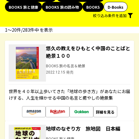
BOOKS 旅と健康
BOOKS 旅の読み物
BOOKS
D-Books
絞り込み条件を追加
1〜20件/283件中 を表示
悠久の教えをひもとく中国のことばと
絶景１００
BOOKS 旅の名言＆絶景
2022.12.15 発売
世界を４０年以上歩いてきた「地球の歩き方」があなたにお届
けする、人生を輝かせる中国の名言と癒やしの絶景集
詳細を見る
地球のなぞり方 旅地図 日本編
BOOKS 旅と健康