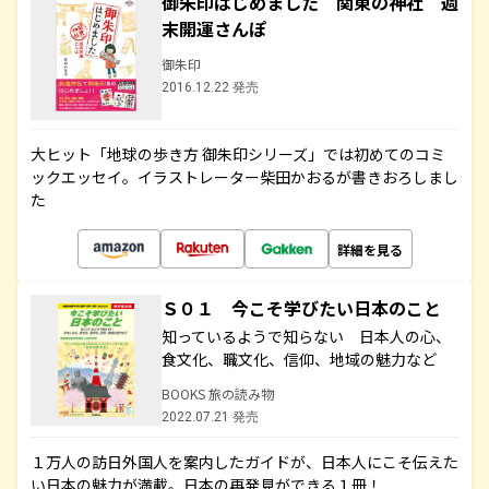
御朱印はじめました 関東の神社 週
末開運さんぽ
御朱印
2016.12.22 発売
大ヒット「地球の歩き方 御朱印シリーズ」では初めてのコミ
ックエッセイ。イラストレーター柴田かおるが書きおろしまし
た
詳細を見る
Ｓ０１ 今こそ学びたい日本のこと
知っているようで知らない 日本人の心、
食文化、職文化、信仰、地域の魅力など
BOOKS 旅の読み物
2022.07.21 発売
１万人の訪日外国人を案内したガイドが、日本人にこそ伝えた
い日本の魅力が満載。日本の再発見ができる１冊！