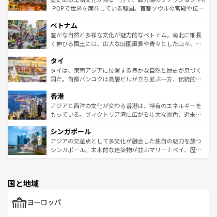
い。オーストラリアの多彩な魅力を存分に味わいつくそ
驚きをもたらしてくれる。また、奥深い台湾の食文化も魅
-POPで世界を席巻している韓国。首都ソウルの宮殿や伝統
う。 なお、新着のオーストラリア情報は
コンテンツ一覧
を
力で、夜市などの屋台グルメから高級料理、ヘルシーで美
家屋が並ぶエリアでは韓国の歴史と文化に浸ることがで
参照してほしい。
ベトナム
容にもいいと評判のスイーツなど、バラエティ豊かな料理
き、地方に足を延ばせば四季折々の自然美を楽しむことが
が味わえる。 なお、新着の台湾情報は
コンテンツ一覧
を参
できる。そして、キムチや焼肉、絶品のストリートフード
豊かな自然と多様な文化が魅力的なベトナム。南北に細長
照してほしい。
まで、さまざまな韓国料理が待っている。夜には、韓国な
く伸びる国土には、広大な田園風景や青々とした山々、世
らではのナイトライフも堪能できる。あたたかいホスピタ
界遺産に登録された壮大な自然景観が点在し、都市部では
タイ
リティに包まれながら、韓国の多彩な魅力を心ゆくまで味
急速な発展と共に伝統が息づく。ハノイの古い町並みやホ
わってみてほしい。 なお、新着の韓国情報は
コンテンツ一
ーチミン市のフランス統治時代の建物も、独特の雰囲気を
タイは、東南アジアに位置する豊かな自然と歴史が息づく
覧
を参照してほしい。
醸し出している。また、バラエティの豊かさとおいしさで
国だ。首都バンコクは高層ビルが立ち並ぶ一方、伝統的な
世界中の食通を魅了してやまないベトナム料理も魅力のひ
寺院や市場がいたるところに点在し、古きよき文化と現代
香港
とつ。フォーやバインミー、ベトナムコーヒーなどは、ぜ
の活気が交差している。北部ではチェンマイなどの山岳地
ひ現地で味わいたい。どの地域を訪れてもあたたかい人々
帯で自然と触れ合い、南部ではプーケットやクラビの美し
アジアと西洋の文化が交わる香港は、特有のエネルギーを
が旅行者を迎えてくれるので、きっと忘れられない旅にな
いビーチでリゾート気分を楽しむことができる。タイ料理
もっている。ヴィクトリア湾に広がる壮大な景色、近未来
るはずだ。 なお、新着のベトナム情報は
コンテンツ一覧
を
は世界的に有名で、屋台から高級レストランまで味覚を刺
的なアートスポット、そして歴史と現代が融合した町並
参照してほしい。
シンガポール
激する。気候は一年中温暖で、どの季節にも異なる楽しみ
み、どこを訪れても感動するはず。観光スポットが密集し
が待っている。親しみやすいタイの人々、仏教を中心とし
ており、効率よく見どころを回れるのも魅力。息をのむよ
アジアの交差点として多文化が融合した独自の魅力を放つ
た文化、そして多様な観光資源が、訪れる旅人を魅了し続
うな絶景から文化的な体験まで、香港を存分に楽しみ尽く
シンガポール。未来的な建築物が並ぶマリーナベイ、歴史
ける。 なお、新着のタイ情報は
コンテンツ一覧
を参照して
そう。 なお、新着の香港情報は
コンテンツ一覧
を参照して
と伝統を感じられるエスニックタウン、多数の緑豊かな公
ほしい。
ほしい。
園や自然保護区など、自然が調和した近代的な景観と文化
の多様性あふれるカラフルな町は、どこを歩いても新しい
国と地域
発見がある。さらに、治安のよさや充実した公共交通機関
も、旅行者にとっては魅力的なポイント。グルメも豊富
で、ホーカーズは地元の風情を楽しめる外せないスポット
ヨーロッパ
だ。訪れる人を飽きさせないシンガポールで、多様な魅力