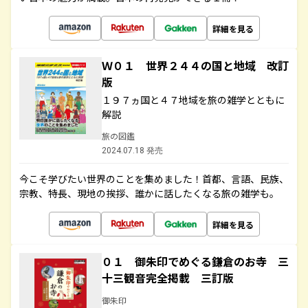
詳細を見る
Ｗ０１ 世界２４４の国と地域 改訂
版
１９７ヵ国と４７地域を旅の雑学とともに
解説
旅の図鑑
2024.07.18 発売
今こそ学びたい世界のことを集めました！首都、言語、民族、
宗教、特長、現地の挨拶、誰かに話したくなる旅の雑学も。
詳細を見る
０１ 御朱印でめぐる鎌倉のお寺 三
十三観音完全掲載 三訂版
御朱印