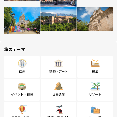
旅のテーマ
飲食
建築・アート
宿泊
イベント・観戦
世界遺産
リゾート