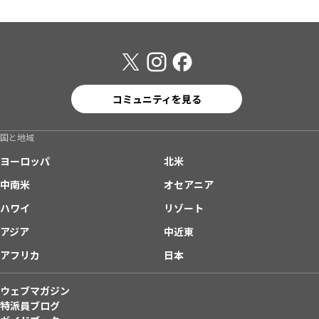
コミュニティを見る
国と地域
ヨーロッパ
北米
中南米
オセアニア
ハワイ
リゾート
アジア
中近東
アフリカ
日本
ウェブマガジン
特派員ブログ