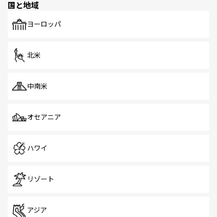
国と地域
発見がある。さらに、治安のよさや充実した公共交通機関
も、旅行者にとっては魅力的なポイント。グルメも豊富
で、ホーカーズは地元の風情を楽しめる外せないスポット
ヨーロッパ
だ。訪れる人を飽きさせないシンガポールで、多様な魅力
を体感しよう。 なお、新着のシンガポール情報は
コンテン
ツ一覧
を参照してほしい。
北米
中南米
オセアニア
ハワイ
リゾート
アジア