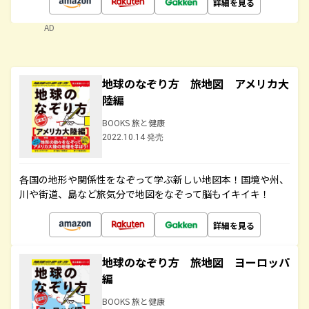
詳細を見る
AD
地球のなぞり方 旅地図 アメリカ大
陸編
BOOKS 旅と健康
2022.10.14 発売
各国の地形や関係性をなぞって学ぶ新しい地図本！国境や州、
川や街道、島など旅気分で地図をなぞって脳もイキイキ！
詳細を見る
地球のなぞり方 旅地図 ヨーロッパ
編
BOOKS 旅と健康