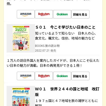
冊。
詳細を見る
Ｓ０１ 今こそ学びたい日本のこと
知っているようで知らない 日本人の心、
食文化、職文化、信仰、地域の魅力など
BOOKS 旅の読み物
2022.07.21 発売
１万人の訪日外国人を案内したガイドが、日本人にこそ伝えた
い日本の魅力が満載。日本の再発見ができる１冊！
詳細を見る
Ｗ０１ 世界２４４の国と地域 改訂
版
１９７ヵ国と４７地域を旅の雑学とともに
解説