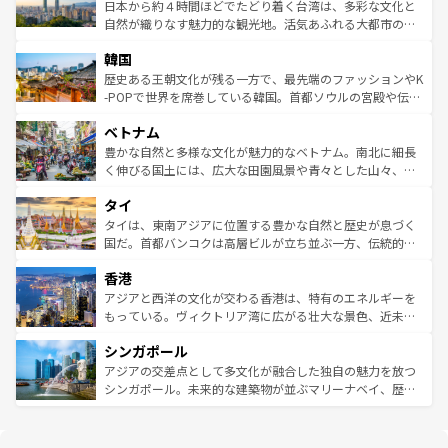
ク、伝統的なフラダンスなど、すべてがハワイの魅力を彩
ク）、タスマニアの美しい原生林やケアンズの熱帯雨林な
日本から約４時間ほどでたどり着く台湾は、多彩な文化と
っている。訪れるたびに新しい発見と感動が待っているハ
ど、見どころがたくさん。また、カフェやワイン、オージ
自然が織りなす魅力的な観光地。活気あふれる大都市の台
ワイを、存分に味わってほしい。 なお、新着のハワイ情報
ービーフなどの食文化も豊かで、美味しいものであふれて
北やノスタルジックな町並みが人気な九份（ジォウフェ
は
コンテンツ一覧
を参照してほしい。
韓国
いる。アクティビティも充実しており、サーフィンやダイ
ン）、静ひつな山岳地帯である台湾東部など、都市の喧騒
ビング、ハイキングなど、アウトドア好きにはたまらな
と山間の静けさが共存しており、訪れる人に新しい発見と
歴史ある王朝文化が残る一方で、最先端のファッションやK
い。オーストラリアの多彩な魅力を存分に味わいつくそ
驚きをもたらしてくれる。また、奥深い台湾の食文化も魅
-POPで世界を席巻している韓国。首都ソウルの宮殿や伝統
う。 なお、新着のオーストラリア情報は
コンテンツ一覧
を
力で、夜市などの屋台グルメから高級料理、ヘルシーで美
家屋が並ぶエリアでは韓国の歴史と文化に浸ることがで
参照してほしい。
ベトナム
容にもいいと評判のスイーツなど、バラエティ豊かな料理
き、地方に足を延ばせば四季折々の自然美を楽しむことが
が味わえる。 なお、新着の台湾情報は
コンテンツ一覧
を参
できる。そして、キムチや焼肉、絶品のストリートフード
豊かな自然と多様な文化が魅力的なベトナム。南北に細長
照してほしい。
まで、さまざまな韓国料理が待っている。夜には、韓国な
く伸びる国土には、広大な田園風景や青々とした山々、世
らではのナイトライフも堪能できる。あたたかいホスピタ
界遺産に登録された壮大な自然景観が点在し、都市部では
タイ
リティに包まれながら、韓国の多彩な魅力を心ゆくまで味
急速な発展と共に伝統が息づく。ハノイの古い町並みやホ
わってみてほしい。 なお、新着の韓国情報は
コンテンツ一
ーチミン市のフランス統治時代の建物も、独特の雰囲気を
タイは、東南アジアに位置する豊かな自然と歴史が息づく
覧
を参照してほしい。
醸し出している。また、バラエティの豊かさとおいしさで
国だ。首都バンコクは高層ビルが立ち並ぶ一方、伝統的な
世界中の食通を魅了してやまないベトナム料理も魅力のひ
寺院や市場がいたるところに点在し、古きよき文化と現代
香港
とつ。フォーやバインミー、ベトナムコーヒーなどは、ぜ
の活気が交差している。北部ではチェンマイなどの山岳地
ひ現地で味わいたい。どの地域を訪れてもあたたかい人々
帯で自然と触れ合い、南部ではプーケットやクラビの美し
アジアと西洋の文化が交わる香港は、特有のエネルギーを
が旅行者を迎えてくれるので、きっと忘れられない旅にな
いビーチでリゾート気分を楽しむことができる。タイ料理
もっている。ヴィクトリア湾に広がる壮大な景色、近未来
るはずだ。 なお、新着のベトナム情報は
コンテンツ一覧
を
は世界的に有名で、屋台から高級レストランまで味覚を刺
的なアートスポット、そして歴史と現代が融合した町並
参照してほしい。
シンガポール
激する。気候は一年中温暖で、どの季節にも異なる楽しみ
み、どこを訪れても感動するはず。観光スポットが密集し
が待っている。親しみやすいタイの人々、仏教を中心とし
ており、効率よく見どころを回れるのも魅力。息をのむよ
アジアの交差点として多文化が融合した独自の魅力を放つ
た文化、そして多様な観光資源が、訪れる旅人を魅了し続
うな絶景から文化的な体験まで、香港を存分に楽しみ尽く
シンガポール。未来的な建築物が並ぶマリーナベイ、歴史
ける。 なお、新着のタイ情報は
コンテンツ一覧
を参照して
そう。 なお、新着の香港情報は
コンテンツ一覧
を参照して
と伝統を感じられるエスニックタウン、多数の緑豊かな公
ほしい。
ほしい。
園や自然保護区など、自然が調和した近代的な景観と文化
の多様性あふれるカラフルな町は、どこを歩いても新しい