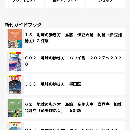
アクティビティ
鉄道・フライト
ショップ
新刊ガイドブック
１５ 地球の歩き方 島旅 伊豆大島 利島（伊豆諸
島①）３訂版
Ｃ０２ 地球の歩き方 ハワイ島 ２０２７～２０２
８
Ｊ３３ 地球の歩き方 墨田区
０２ 地球の歩き方 島旅 奄美大島 喜界島 加計
呂麻島（奄美群島１） ５訂版