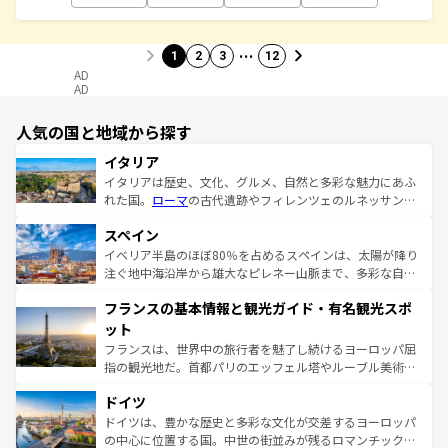
…
1
2
3
12
AD
AD
人気の国と地域から探す
イタリア
イタリアは歴史、文化、グルメ、自然と多彩な魅力にあふ
れた国。
ローマ
の古代遺跡やフィレンツェのルネッサンス
美術、ヴェネツィアの運河など、歴史あるスポットはもち
スペイン
ろん、トスカーナの美しい田園風景やアマルフィ海岸の絶
景など、自然景観も見逃せない。観光の合間には、本場の
イベリア半島のほぼ80％を占めるスペインは、太陽が降り
ピザやパスタなど、絶品のイタリア料理を堪能することも
注ぐ地中海沿岸から雄大なピレネー山脈まで、多彩な自然
できる。朝目覚めてから夜眠るまで、すべての瞬間を楽し
と文化が詰まったヨーロッパ屈指の旅行先だ。多様な地域
フランスの基本情報と観光ガイド・有名観光スポ
ませてくれるイタリアで、忘れられない旅をしてみよう！
文化が根付くこの国では、情熱的なフラメンコ、熱気あふ
なお、新着のイタリア情報は
コンテンツ一覧
を参照してほ
れる闘牛、そして美味しいタパスが生活の一部となってい
ット
しい。
る。首都マドリードの洗練された雰囲気や、バルセロナの
フランスは、世界中の旅行者を魅了し続けるヨーロッパ屈
アートに溢れた街角から、地方では古代ローマ遺跡や中世
指の観光地だ。首都パリのエッフェル塔やルーブル美術館
の城塞都市、穏やかなビーチリゾートまで多彩な表情を見
といった象徴的なスポットから、田舎町の古風な美しさま
せる。地方によって風土や気候が異なるスペインはその個
ドイツ
で、幅広い魅力が詰まっている。華麗な宮殿、歴史的な大
性で訪れる人を魅了する。 なお、新着のスペイン情報は
コ
聖堂、美しいビーチ、そして豊かな自然が、訪れる者を心
ドイツは、豊かな歴史と多彩な文化が交差するヨーロッパ
ンテンツ一覧
を参照してほしい。
から魅了する。また、フランスは美食の国としても知ら
の中心に位置する国。中世の街並みが残るロマンチック街