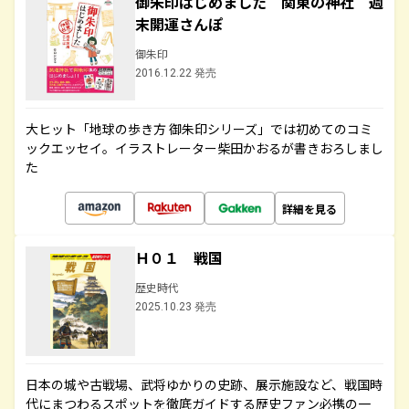
御朱印はじめました 関東の神社 週
末開運さんぽ
御朱印
2016.12.22 発売
大ヒット「地球の歩き方 御朱印シリーズ」では初めてのコミ
ックエッセイ。イラストレーター柴田かおるが書きおろしまし
た
詳細を見る
Ｈ０１ 戦国
歴史時代
2025.10.23 発売
日本の城や古戦場、武将ゆかりの史跡、展示施設など、戦国時
代にまつわるスポットを徹底ガイドする歴史ファン必携の一