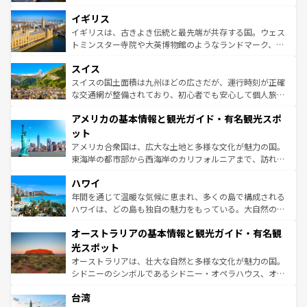
れ、フランス料理はユネスコ無形文化遺産にも登録されて
道から、未来を先取りするようなモダンな都市まで多様な
イギリス
いる。シャンパンの発祥地であるランス、プロヴァンスの
顔を持つこの国は、どこを歩いても飽きることがない。ベ
香り高いラベンダー畑など、多彩な楽しみ方が可能だ。さ
ルリンの文化的活気、バイエルン州のアルプスの絶景、そ
イギリスは、古きよき伝統と最先端が共存する国。ウェス
らに、パリ以外の地域にも魅力が溢れており、どの街角に
してライン川沿いのワイン畑といった風景は必見。ビール
トミンスター寺院や大英博物館のようなランドマーク、歴
も豊かな歴史と文化が息づいている。パリ以外の個性あふ
とソーセージを味わいながら地元の人と過ごす楽しい時間
史ある大学都市、美しい丘陵地帯や牧歌的な風景など、エ
れる地方に足を運ぶとそれぞれで全く異なる文化を体験で
スイス
は、お酒好きな人にはぜひ体験してほしい。 なお、新着の
リアごとに異なる魅力がある。また、優雅なアフタヌーン
きるだろう。 なお、新着のフランス情報は
コンテンツ一覧
ドイツ情報は
コンテンツ一覧
を参照してほしい。
ティー、ビール好きにはたまらない英国パブ、サッカー観
スイスの国土面積は九州ほどの広さだが、運行時刻が正確
を参照してほしい。
戦など、本場だからこそできる体験も豊富。イギリスを旅
な交通網が整備されており、初心者でも安心して個人旅行
して楽しみつくそう。 なお、新着のイギリス情報は
コンテ
を楽しめる。日本同様に時刻表どおりの旅が可能だ。中世
アメリカの基本情報と観光ガイド・有名観光スポ
ンツ一覧
を参照してほしい。
の建物がそのまま残る町や、スイスならではのユニークな
博物館もあり、アルプス観光だけでなく町歩きも満喫する
ット
ことができる。国民の所得が高いため物価も高いが、旅行
アメリカ合衆国は、広大な土地と多様な文化が魅力の国。
者向けの交通パス提供のサービスもあり、うまく活用すれ
東海岸の都市部から西海岸のカリフォルニアまで、訪れる
ば市内交通費無料で観光を楽しむこともできる。 なお、新
場所ごとに異なる風景と体験が待っている。ニューヨーク
着のスイス情報は
コンテンツ一覧
を参照してほしい。
ハワイ
のような巨大都市は、観光、ショッピング、エンターテイ
ンメントが詰まった刺激的なスポットだ。一方、アメリカ
年間を通じて温暖な気候に恵まれ、多くの島で構成される
西部には大自然が広がり、グランドキャニオンやイエロー
ハワイは、どの島も独自の魅力をもっている。大自然の神
ストーン国立公園といった絶景が堪能できる。さらに、南
秘を感じたいなら、火山が生み出した壮大な景観を誇るハ
オーストラリアの基本情報と観光ガイド・有名観
部のニューオーリンズでは、音楽と美食が融合した独特の
ワイ島は見逃せない。また、定番の観光地といえばオアフ
文化が魅力。旅行者はアメリカの各地域で異なる魅力を楽
島だが、静かな自然を求めるならマウイ島やカウアイ島が
光スポット
しみながら、その多様性と豊かな歴史を感じることができ
おすすめ。エメラルドグリーンに輝く海をはじめ、豊かな
オーストラリアは、壮大な自然と多様な文化が魅力の国。
るだろう。車でのロードトリップや列車の旅も、アメリカ
文化や歴史が息づいている。「アロハスピリット」と呼ば
シドニーのシンボルであるシドニー・オペラハウス、オー
ならではの贅沢な旅のスタイルだ。 なお、新着のアメリカ
れるおもてなしの心で訪れる人々を迎えてくれるハワイの
ストラリア東海岸北部に広がる大サンゴ礁地帯グレートバ
情報は
コンテンツ一覧
を参照してほしい。
人々、おいしいローカルフードやハワイアンミュージッ
台湾
リアリーフや大陸中央部にそびえるウルル（エアーズロッ