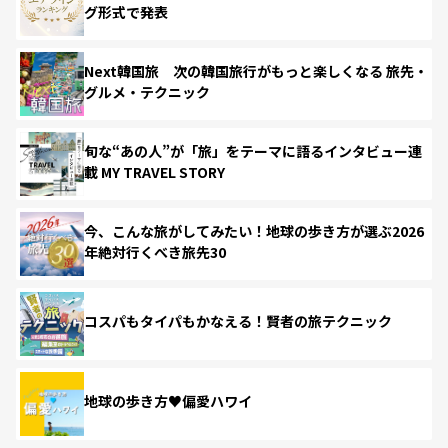
グ形式で発表
Next韓国旅 次の韓国旅行がもっと楽しくなる 旅先・
グルメ・テクニック
旬な“あの人”が「旅」をテーマに語るインタビュー連
載 MY TRAVEL STORY
今、こんな旅がしてみたい！地球の歩き方が選ぶ2026
年絶対行くべき旅先30
コスパもタイパもかなえる！賢者の旅テクニック
地球の歩き方♥偏愛ハワイ