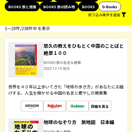
BOOKS 旅と健康
BOOKS 旅の読み物
BOOKS
D-Books
絞り込み条件を追加
1〜20件/238件中 を表示
悠久の教えをひもとく中国のことばと
絶景１００
BOOKS 旅の名言＆絶景
2022.12.15 発売
世界を４０年以上歩いてきた「地球の歩き方」があなたにお届
けする、人生を輝かせる中国の名言と癒やしの絶景集
詳細を見る
地球のなぞり方 旅地図 日本編
BOOKS 旅と健康