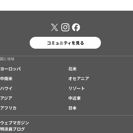
コミュニティを見る
国と地域
ヨーロッパ
北米
中南米
オセアニア
ハワイ
リゾート
アジア
中近東
アフリカ
日本
ウェブマガジン
特派員ブログ