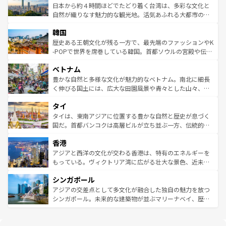
ク、伝統的なフラダンスなど、すべてがハワイの魅力を彩
ク）、タスマニアの美しい原生林やケアンズの熱帯雨林な
日本から約４時間ほどでたどり着く台湾は、多彩な文化と
っている。訪れるたびに新しい発見と感動が待っているハ
ど、見どころがたくさん。また、カフェやワイン、オージ
自然が織りなす魅力的な観光地。活気あふれる大都市の台
ワイを、存分に味わってほしい。 なお、新着のハワイ情報
ービーフなどの食文化も豊かで、美味しいものであふれて
北やノスタルジックな町並みが人気な九份（ジォウフェ
は
コンテンツ一覧
を参照してほしい。
韓国
いる。アクティビティも充実しており、サーフィンやダイ
ン）、静ひつな山岳地帯である台湾東部など、都市の喧騒
ビング、ハイキングなど、アウトドア好きにはたまらな
と山間の静けさが共存しており、訪れる人に新しい発見と
歴史ある王朝文化が残る一方で、最先端のファッションやK
い。オーストラリアの多彩な魅力を存分に味わいつくそ
驚きをもたらしてくれる。また、奥深い台湾の食文化も魅
-POPで世界を席巻している韓国。首都ソウルの宮殿や伝統
う。 なお、新着のオーストラリア情報は
コンテンツ一覧
を
力で、夜市などの屋台グルメから高級料理、ヘルシーで美
家屋が並ぶエリアでは韓国の歴史と文化に浸ることがで
参照してほしい。
ベトナム
容にもいいと評判のスイーツなど、バラエティ豊かな料理
き、地方に足を延ばせば四季折々の自然美を楽しむことが
が味わえる。 なお、新着の台湾情報は
コンテンツ一覧
を参
できる。そして、キムチや焼肉、絶品のストリートフード
豊かな自然と多様な文化が魅力的なベトナム。南北に細長
照してほしい。
まで、さまざまな韓国料理が待っている。夜には、韓国な
く伸びる国土には、広大な田園風景や青々とした山々、世
らではのナイトライフも堪能できる。あたたかいホスピタ
界遺産に登録された壮大な自然景観が点在し、都市部では
タイ
リティに包まれながら、韓国の多彩な魅力を心ゆくまで味
急速な発展と共に伝統が息づく。ハノイの古い町並みやホ
わってみてほしい。 なお、新着の韓国情報は
コンテンツ一
ーチミン市のフランス統治時代の建物も、独特の雰囲気を
タイは、東南アジアに位置する豊かな自然と歴史が息づく
覧
を参照してほしい。
醸し出している。また、バラエティの豊かさとおいしさで
国だ。首都バンコクは高層ビルが立ち並ぶ一方、伝統的な
世界中の食通を魅了してやまないベトナム料理も魅力のひ
寺院や市場がいたるところに点在し、古きよき文化と現代
香港
とつ。フォーやバインミー、ベトナムコーヒーなどは、ぜ
の活気が交差している。北部ではチェンマイなどの山岳地
ひ現地で味わいたい。どの地域を訪れてもあたたかい人々
帯で自然と触れ合い、南部ではプーケットやクラビの美し
アジアと西洋の文化が交わる香港は、特有のエネルギーを
が旅行者を迎えてくれるので、きっと忘れられない旅にな
いビーチでリゾート気分を楽しむことができる。タイ料理
もっている。ヴィクトリア湾に広がる壮大な景色、近未来
るはずだ。 なお、新着のベトナム情報は
コンテンツ一覧
を
は世界的に有名で、屋台から高級レストランまで味覚を刺
的なアートスポット、そして歴史と現代が融合した町並
参照してほしい。
シンガポール
激する。気候は一年中温暖で、どの季節にも異なる楽しみ
み、どこを訪れても感動するはず。観光スポットが密集し
が待っている。親しみやすいタイの人々、仏教を中心とし
ており、効率よく見どころを回れるのも魅力。息をのむよ
アジアの交差点として多文化が融合した独自の魅力を放つ
た文化、そして多様な観光資源が、訪れる旅人を魅了し続
うな絶景から文化的な体験まで、香港を存分に楽しみ尽く
シンガポール。未来的な建築物が並ぶマリーナベイ、歴史
ける。 なお、新着のタイ情報は
コンテンツ一覧
を参照して
そう。 なお、新着の香港情報は
コンテンツ一覧
を参照して
と伝統を感じられるエスニックタウン、多数の緑豊かな公
ほしい。
ほしい。
園や自然保護区など、自然が調和した近代的な景観と文化
の多様性あふれるカラフルな町は、どこを歩いても新しい