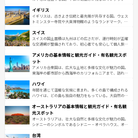
いる。シャンパンの発祥地であるランス、プロヴァンスの
道から、未来を先取りするようなモダンな都市まで多様な
香り高いラベンダー畑など、多彩な楽しみ方が可能だ。さ
イギリス
顔を持つこの国は、どこを歩いても飽きることがない。ベ
らに、パリ以外の地域にも魅力が溢れており、どの街角に
ルリンの文化的活気、バイエルン州のアルプスの絶景、そ
イギリスは、古きよき伝統と最先端が共存する国。ウェス
も豊かな歴史と文化が息づいている。パリ以外の個性あふ
してライン川沿いのワイン畑といった風景は必見。ビール
トミンスター寺院や大英博物館のようなランドマーク、歴
れる地方に足を運ぶとそれぞれで全く異なる文化を体験で
とソーセージを味わいながら地元の人と過ごす楽しい時間
史ある大学都市、美しい丘陵地帯や牧歌的な風景など、エ
きるだろう。 なお、新着のフランス情報は
コンテンツ一覧
スイス
は、お酒好きな人にはぜひ体験してほしい。 なお、新着の
リアごとに異なる魅力がある。また、優雅なアフタヌーン
を参照してほしい。
ドイツ情報は
コンテンツ一覧
を参照してほしい。
ティー、ビール好きにはたまらない英国パブ、サッカー観
スイスの国土面積は九州ほどの広さだが、運行時刻が正確
戦など、本場だからこそできる体験も豊富。イギリスを旅
な交通網が整備されており、初心者でも安心して個人旅行
して楽しみつくそう。 なお、新着のイギリス情報は
コンテ
を楽しめる。日本同様に時刻表どおりの旅が可能だ。中世
アメリカの基本情報と観光ガイド・有名観光スポ
ンツ一覧
を参照してほしい。
の建物がそのまま残る町や、スイスならではのユニークな
博物館もあり、アルプス観光だけでなく町歩きも満喫する
ット
ことができる。国民の所得が高いため物価も高いが、旅行
アメリカ合衆国は、広大な土地と多様な文化が魅力の国。
者向けの交通パス提供のサービスもあり、うまく活用すれ
東海岸の都市部から西海岸のカリフォルニアまで、訪れる
ば市内交通費無料で観光を楽しむこともできる。 なお、新
場所ごとに異なる風景と体験が待っている。ニューヨーク
着のスイス情報は
コンテンツ一覧
を参照してほしい。
ハワイ
のような巨大都市は、観光、ショッピング、エンターテイ
ンメントが詰まった刺激的なスポットだ。一方、アメリカ
年間を通じて温暖な気候に恵まれ、多くの島で構成される
西部には大自然が広がり、グランドキャニオンやイエロー
ハワイは、どの島も独自の魅力をもっている。大自然の神
ストーン国立公園といった絶景が堪能できる。さらに、南
秘を感じたいなら、火山が生み出した壮大な景観を誇るハ
オーストラリアの基本情報と観光ガイド・有名観
部のニューオーリンズでは、音楽と美食が融合した独特の
ワイ島は見逃せない。また、定番の観光地といえばオアフ
文化が魅力。旅行者はアメリカの各地域で異なる魅力を楽
島だが、静かな自然を求めるならマウイ島やカウアイ島が
光スポット
しみながら、その多様性と豊かな歴史を感じることができ
おすすめ。エメラルドグリーンに輝く海をはじめ、豊かな
オーストラリアは、壮大な自然と多様な文化が魅力の国。
るだろう。車でのロードトリップや列車の旅も、アメリカ
文化や歴史が息づいている。「アロハスピリット」と呼ば
シドニーのシンボルであるシドニー・オペラハウス、オー
ならではの贅沢な旅のスタイルだ。 なお、新着のアメリカ
れるおもてなしの心で訪れる人々を迎えてくれるハワイの
ストラリア東海岸北部に広がる大サンゴ礁地帯グレートバ
情報は
コンテンツ一覧
を参照してほしい。
人々、おいしいローカルフードやハワイアンミュージッ
台湾
リアリーフや大陸中央部にそびえるウルル（エアーズロッ