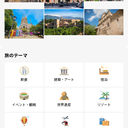
旅のテーマ
飲食
建築・アート
宿泊
イベント・観戦
世界遺産
リゾート