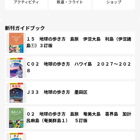
アクティビティ
鉄道・フライト
ショップ
新刊ガイドブック
１５ 地球の歩き方 島旅 伊豆大島 利島（伊豆諸
島①）３訂版
Ｃ０２ 地球の歩き方 ハワイ島 ２０２７～２０２
８
Ｊ３３ 地球の歩き方 墨田区
０２ 地球の歩き方 島旅 奄美大島 喜界島 加計
呂麻島（奄美群島１） ５訂版