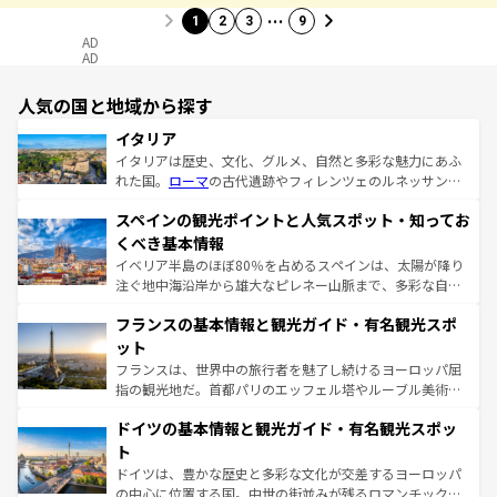
…
1
2
3
9
AD
AD
人気の国と地域から探す
イタリア
イタリアは歴史、文化、グルメ、自然と多彩な魅力にあふ
れた国。
ローマ
の古代遺跡やフィレンツェのルネッサンス
美術、ヴェネツィアの運河など、歴史あるスポットはもち
スペインの観光ポイントと人気スポット・知ってお
ろん、トスカーナの美しい田園風景やアマルフィ海岸の絶
景など、自然景観も見逃せない。観光の合間には、本場の
くべき基本情報
ピザやパスタなど、絶品のイタリア料理を堪能することも
イベリア半島のほぼ80％を占めるスペインは、太陽が降り
できる。朝目覚めてから夜眠るまで、すべての瞬間を楽し
注ぐ地中海沿岸から雄大なピレネー山脈まで、多彩な自然
ませてくれるイタリアで、忘れられない旅をしてみよう！
と文化が詰まったヨーロッパ屈指の旅行先だ。多様な地域
なお、新着のイタリア情報は
コンテンツ一覧
を参照してほ
フランスの基本情報と観光ガイド・有名観光スポ
文化が根付くこの国では、情熱的なフラメンコ、熱気あふ
しい。
れる闘牛、そして美味しいタパスが生活の一部となってい
ット
る。首都マドリードの洗練された雰囲気や、バルセロナの
フランスは、世界中の旅行者を魅了し続けるヨーロッパ屈
アートに溢れた街角から、地方では古代ローマ遺跡や中世
指の観光地だ。首都パリのエッフェル塔やルーブル美術館
の城塞都市、穏やかなビーチリゾートまで多彩な表情を見
といった象徴的なスポットから、田舎町の古風な美しさま
せる。地方によって風土や気候が異なるスペインはその個
ドイツの基本情報と観光ガイド・有名観光スポッ
で、幅広い魅力が詰まっている。華麗な宮殿、歴史的な大
性で訪れる人を魅了する。 なお、新着のスペイン情報は
コ
聖堂、美しいビーチ、そして豊かな自然が、訪れる者を心
ト
ンテンツ一覧
を参照してほしい。
から魅了する。また、フランスは美食の国としても知ら
ドイツは、豊かな歴史と多彩な文化が交差するヨーロッパ
れ、フランス料理はユネスコ無形文化遺産にも登録されて
の中心に位置する国。中世の街並みが残るロマンチック街