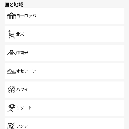
国と地域
発見がある。さらに、治安のよさや充実した公共交通機関
も、旅行者にとっては魅力的なポイント。グルメも豊富
で、ホーカーズは地元の風情を楽しめる外せないスポット
ヨーロッパ
だ。訪れる人を飽きさせないシンガポールで、多様な魅力
を体感しよう。 なお、新着のシンガポール情報は
コンテン
ツ一覧
を参照してほしい。
北米
中南米
オセアニア
ハワイ
リゾート
アジア