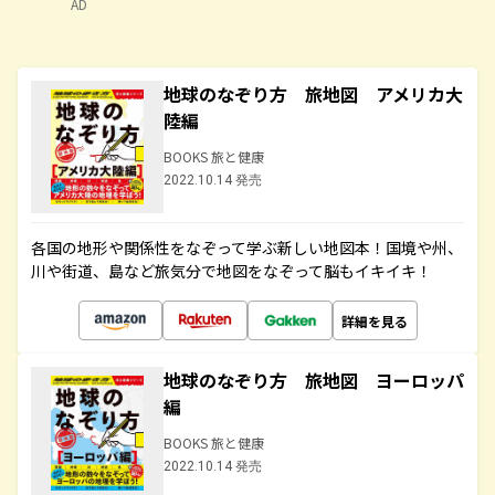
AD
地球のなぞり方 旅地図 アメリカ大
陸編
BOOKS 旅と健康
2022.10.14 発売
各国の地形や関係性をなぞって学ぶ新しい地図本！国境や州、
川や街道、島など旅気分で地図をなぞって脳もイキイキ！
詳細を見る
地球のなぞり方 旅地図 ヨーロッパ
編
BOOKS 旅と健康
2022.10.14 発売