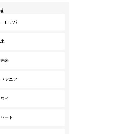
域
ヨーロッパ
北米
中南米
オセアニア
ハワイ
リゾート