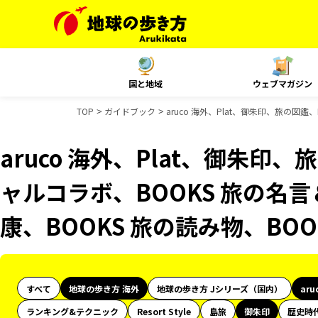
国と地域
ウェブマガジン
TOP
ガイドブック
aruco 海外、Plat、御朱印、旅の図
aruco 海外、Plat、御朱印、
ャルコラボ、BOOKS 旅の名言
康、BOOKS 旅の読み物、BO
すべて
地球の歩き方 海外
地球の歩き方 Jシリーズ（国内）
aru
ランキング&テクニック
Resort Style
島旅
御朱印
歴史時