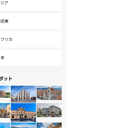
アジア
中近東
アフリカ
日本
ポット