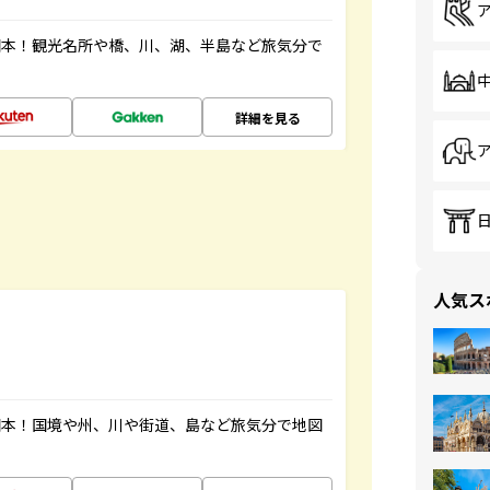
図本！観光名所や橋、川、湖、半島など旅気分で
詳細を見る
人気ス
図本！国境や州、川や街道、島など旅気分で地図