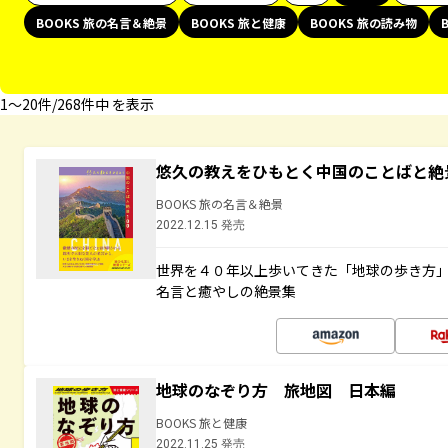
BOOKS 旅の名言＆絶景
BOOKS 旅と健康
BOOKS 旅の読み物
1〜20件/268件中 を表示
悠久の教えをひもとく中国のことばと絶
BOOKS 旅の名言＆絶景
2022.12.15 発売
世界を４０年以上歩いてきた「地球の歩き方
名言と癒やしの絶景集
地球のなぞり方 旅地図 日本編
BOOKS 旅と健康
2022.11.25 発売