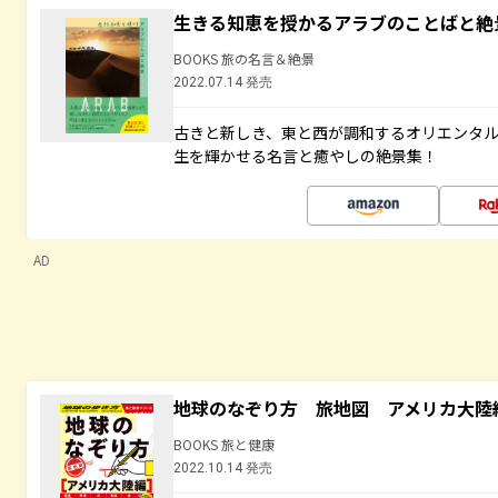
生きる知恵を授かるアラブのことばと絶
BOOKS 旅の名言＆絶景
2022.07.14 発売
古きと新しき、東と西が調和するオリエンタ
生を輝かせる名言と癒やしの絶景集！
AD
地球のなぞり方 旅地図 アメリカ大陸
BOOKS 旅と健康
2022.10.14 発売