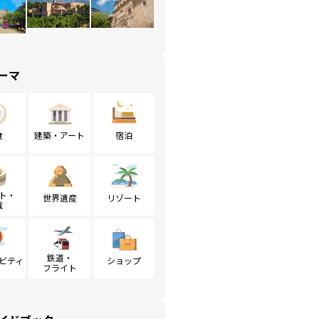
ーマ
食
建築・アート
宿泊
ト・
世界遺産
リゾート
戦
鉄道・
ビティ
ショップ
フライト