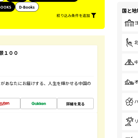
BOOKS
D-Books
国と地
絞り込み条件を追加
景１００
」があなたにお届けする、人生を輝かせる中国の
詳細を見る