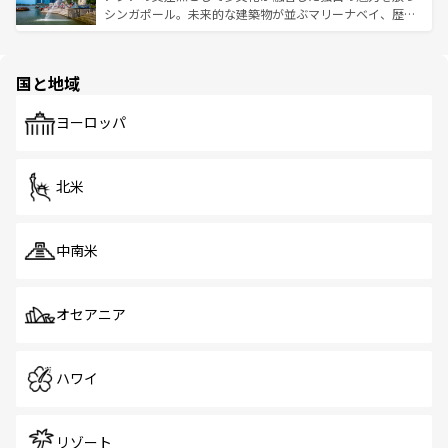
た文化、そして多様な観光資源が、訪れる旅人を魅了し続
うな絶景から文化的な体験まで、香港を存分に楽しみ尽く
シンガポール。未来的な建築物が並ぶマリーナベイ、歴史
ける。 なお、新着のタイ情報は
コンテンツ一覧
を参照して
そう。 なお、新着の香港情報は
コンテンツ一覧
を参照して
と伝統を感じられるエスニックタウン、多数の緑豊かな公
ほしい。
ほしい。
園や自然保護区など、自然が調和した近代的な景観と文化
の多様性あふれるカラフルな町は、どこを歩いても新しい
国と地域
発見がある。さらに、治安のよさや充実した公共交通機関
も、旅行者にとっては魅力的なポイント。グルメも豊富
で、ホーカーズは地元の風情を楽しめる外せないスポット
ヨーロッパ
だ。訪れる人を飽きさせないシンガポールで、多様な魅力
を体感しよう。 なお、新着のシンガポール情報は
コンテン
ツ一覧
を参照してほしい。
北米
中南米
オセアニア
ハワイ
リゾート