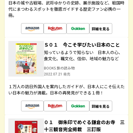
日本の城や古戦場、武将ゆかりの史跡、展示施設など、戦国時
代にまつわるスポットを徹底ガイドする歴史ファン必携の一
冊。
詳細を見る
Ｓ０１ 今こそ学びたい日本のこと
知っているようで知らない 日本人の心、
食文化、職文化、信仰、地域の魅力など
BOOKS 旅の読み物
2022.07.21 発売
１万人の訪日外国人を案内したガイドが、日本人にこそ伝えた
い日本の魅力が満載。日本の再発見ができる１冊！
詳細を見る
０１ 御朱印でめぐる鎌倉のお寺 三
十三観音完全掲載 三訂版