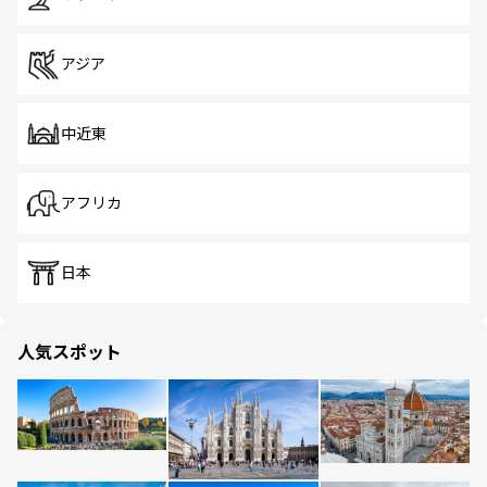
アジア
中近東
アフリカ
日本
人気スポット