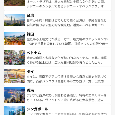
しみながら、その多様性と豊かな歴史を感じることができ
おすすめ。エメラルドグリーンに輝く海をはじめ、豊かな
オーストラリアは、壮大な自然と多様な文化が魅力の国。
るだろう。車でのロードトリップや列車の旅も、アメリカ
文化や歴史が息づいている。「アロハスピリット」と呼ば
シドニーのシンボルであるシドニー・オペラハウス、オー
ならではの贅沢な旅のスタイルだ。 なお、新着のアメリカ
れるおもてなしの心で訪れる人々を迎えてくれるハワイの
ストラリア東海岸北部に広がる大サンゴ礁地帯グレートバ
情報は
コンテンツ一覧
を参照してほしい。
人々、おいしいローカルフードやハワイアンミュージッ
台湾
リアリーフや大陸中央部にそびえるウルル（エアーズロッ
ク、伝統的なフラダンスなど、すべてがハワイの魅力を彩
ク）、タスマニアの美しい原生林やケアンズの熱帯雨林な
日本から約４時間ほどでたどり着く台湾は、多彩な文化と
っている。訪れるたびに新しい発見と感動が待っているハ
ど、見どころがたくさん。また、カフェやワイン、オージ
自然が織りなす魅力的な観光地。活気あふれる大都市の台
ワイを、存分に味わってほしい。 なお、新着のハワイ情報
ービーフなどの食文化も豊かで、美味しいものであふれて
北やノスタルジックな町並みが人気な九份（ジォウフェ
は
コンテンツ一覧
を参照してほしい。
韓国
いる。アクティビティも充実しており、サーフィンやダイ
ン）、静ひつな山岳地帯である台湾東部など、都市の喧騒
ビング、ハイキングなど、アウトドア好きにはたまらな
と山間の静けさが共存しており、訪れる人に新しい発見と
歴史ある王朝文化が残る一方で、最先端のファッションやK
い。オーストラリアの多彩な魅力を存分に味わいつくそ
驚きをもたらしてくれる。また、奥深い台湾の食文化も魅
-POPで世界を席巻している韓国。首都ソウルの宮殿や伝統
う。 なお、新着のオーストラリア情報は
コンテンツ一覧
を
力で、夜市などの屋台グルメから高級料理、ヘルシーで美
家屋が並ぶエリアでは韓国の歴史と文化に浸ることがで
参照してほしい。
ベトナム
容にもいいと評判のスイーツなど、バラエティ豊かな料理
き、地方に足を延ばせば四季折々の自然美を楽しむことが
が味わえる。 なお、新着の台湾情報は
コンテンツ一覧
を参
できる。そして、キムチや焼肉、絶品のストリートフード
豊かな自然と多様な文化が魅力的なベトナム。南北に細長
照してほしい。
まで、さまざまな韓国料理が待っている。夜には、韓国な
く伸びる国土には、広大な田園風景や青々とした山々、世
らではのナイトライフも堪能できる。あたたかいホスピタ
界遺産に登録された壮大な自然景観が点在し、都市部では
タイ
リティに包まれながら、韓国の多彩な魅力を心ゆくまで味
急速な発展と共に伝統が息づく。ハノイの古い町並みやホ
わってみてほしい。 なお、新着の韓国情報は
コンテンツ一
ーチミン市のフランス統治時代の建物も、独特の雰囲気を
タイは、東南アジアに位置する豊かな自然と歴史が息づく
覧
を参照してほしい。
醸し出している。また、バラエティの豊かさとおいしさで
国だ。首都バンコクは高層ビルが立ち並ぶ一方、伝統的な
世界中の食通を魅了してやまないベトナム料理も魅力のひ
寺院や市場がいたるところに点在し、古きよき文化と現代
香港
とつ。フォーやバインミー、ベトナムコーヒーなどは、ぜ
の活気が交差している。北部ではチェンマイなどの山岳地
ひ現地で味わいたい。どの地域を訪れてもあたたかい人々
帯で自然と触れ合い、南部ではプーケットやクラビの美し
アジアと西洋の文化が交わる香港は、特有のエネルギーを
が旅行者を迎えてくれるので、きっと忘れられない旅にな
いビーチでリゾート気分を楽しむことができる。タイ料理
もっている。ヴィクトリア湾に広がる壮大な景色、近未来
るはずだ。 なお、新着のベトナム情報は
コンテンツ一覧
を
は世界的に有名で、屋台から高級レストランまで味覚を刺
的なアートスポット、そして歴史と現代が融合した町並
参照してほしい。
シンガポール
激する。気候は一年中温暖で、どの季節にも異なる楽しみ
み、どこを訪れても感動するはず。観光スポットが密集し
が待っている。親しみやすいタイの人々、仏教を中心とし
ており、効率よく見どころを回れるのも魅力。息をのむよ
アジアの交差点として多文化が融合した独自の魅力を放つ