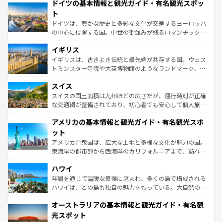
せる。地方によって風土や気候が異なるスペインはその個
ドイツの基本情報と観光ガイド・有名観光スポッ
で、幅広い魅力が詰まっている。華麗な宮殿、歴史的な大
性で訪れる人を魅了する。 なお、新着のスペイン情報は
コ
聖堂、美しいビーチ、そして豊かな自然が、訪れる者を心
ト
ンテンツ一覧
を参照してほしい。
から魅了する。また、フランスは美食の国としても知ら
ドイツは、豊かな歴史と多彩な文化が交差するヨーロッパ
れ、フランス料理はユネスコ無形文化遺産にも登録されて
の中心に位置する国。中世の街並みが残るロマンチック街
いる。シャンパンの発祥地であるランス、プロヴァンスの
道から、未来を先取りするようなモダンな都市まで多様な
香り高いラベンダー畑など、多彩な楽しみ方が可能だ。さ
イギリス
顔を持つこの国は、どこを歩いても飽きることがない。ベ
らに、パリ以外の地域にも魅力が溢れており、どの街角に
ルリンの文化的活気、バイエルン州のアルプスの絶景、そ
イギリスは、古きよき伝統と最先端が共存する国。ウェス
も豊かな歴史と文化が息づいている。パリ以外の個性あふ
してライン川沿いのワイン畑といった風景は必見。ビール
トミンスター寺院や大英博物館のようなランドマーク、歴
れる地方に足を運ぶとそれぞれで全く異なる文化を体験で
とソーセージを味わいながら地元の人と過ごす楽しい時間
史ある大学都市、美しい丘陵地帯や牧歌的な風景など、エ
きるだろう。 なお、新着のフランス情報は
コンテンツ一覧
スイス
は、お酒好きな人にはぜひ体験してほしい。 なお、新着の
リアごとに異なる魅力がある。また、優雅なアフタヌーン
を参照してほしい。
ドイツ情報は
コンテンツ一覧
を参照してほしい。
ティー、ビール好きにはたまらない英国パブ、サッカー観
スイスの国土面積は九州ほどの広さだが、運行時刻が正確
戦など、本場だからこそできる体験も豊富。イギリスを旅
な交通網が整備されており、初心者でも安心して個人旅行
して楽しみつくそう。 なお、新着のイギリス情報は
コンテ
を楽しめる。日本同様に時刻表どおりの旅が可能だ。中世
アメリカの基本情報と観光ガイド・有名観光スポ
ンツ一覧
を参照してほしい。
の建物がそのまま残る町や、スイスならではのユニークな
博物館もあり、アルプス観光だけでなく町歩きも満喫する
ット
ことができる。国民の所得が高いため物価も高いが、旅行
アメリカ合衆国は、広大な土地と多様な文化が魅力の国。
者向けの交通パス提供のサービスもあり、うまく活用すれ
東海岸の都市部から西海岸のカリフォルニアまで、訪れる
ば市内交通費無料で観光を楽しむこともできる。 なお、新
場所ごとに異なる風景と体験が待っている。ニューヨーク
着のスイス情報は
コンテンツ一覧
を参照してほしい。
ハワイ
のような巨大都市は、観光、ショッピング、エンターテイ
ンメントが詰まった刺激的なスポットだ。一方、アメリカ
年間を通じて温暖な気候に恵まれ、多くの島で構成される
西部には大自然が広がり、グランドキャニオンやイエロー
ハワイは、どの島も独自の魅力をもっている。大自然の神
ストーン国立公園といった絶景が堪能できる。さらに、南
秘を感じたいなら、火山が生み出した壮大な景観を誇るハ
オーストラリアの基本情報と観光ガイド・有名観
部のニューオーリンズでは、音楽と美食が融合した独特の
ワイ島は見逃せない。また、定番の観光地といえばオアフ
文化が魅力。旅行者はアメリカの各地域で異なる魅力を楽
島だが、静かな自然を求めるならマウイ島やカウアイ島が
光スポット