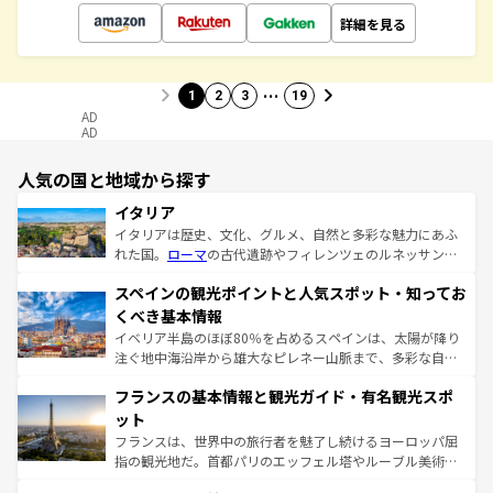
詳細を見る
…
1
2
3
19
AD
AD
人気の国と地域から探す
イタリア
イタリアは歴史、文化、グルメ、自然と多彩な魅力にあふ
れた国。
ローマ
の古代遺跡やフィレンツェのルネッサンス
美術、ヴェネツィアの運河など、歴史あるスポットはもち
スペインの観光ポイントと人気スポット・知ってお
ろん、トスカーナの美しい田園風景やアマルフィ海岸の絶
景など、自然景観も見逃せない。観光の合間には、本場の
くべき基本情報
ピザやパスタなど、絶品のイタリア料理を堪能することも
イベリア半島のほぼ80％を占めるスペインは、太陽が降り
できる。朝目覚めてから夜眠るまで、すべての瞬間を楽し
注ぐ地中海沿岸から雄大なピレネー山脈まで、多彩な自然
ませてくれるイタリアで、忘れられない旅をしてみよう！
と文化が詰まったヨーロッパ屈指の旅行先だ。多様な地域
なお、新着のイタリア情報は
コンテンツ一覧
を参照してほ
フランスの基本情報と観光ガイド・有名観光スポ
文化が根付くこの国では、情熱的なフラメンコ、熱気あふ
しい。
れる闘牛、そして美味しいタパスが生活の一部となってい
ット
る。首都マドリードの洗練された雰囲気や、バルセロナの
フランスは、世界中の旅行者を魅了し続けるヨーロッパ屈
アートに溢れた街角から、地方では古代ローマ遺跡や中世
指の観光地だ。首都パリのエッフェル塔やルーブル美術館
の城塞都市、穏やかなビーチリゾートまで多彩な表情を見
といった象徴的なスポットから、田舎町の古風な美しさま