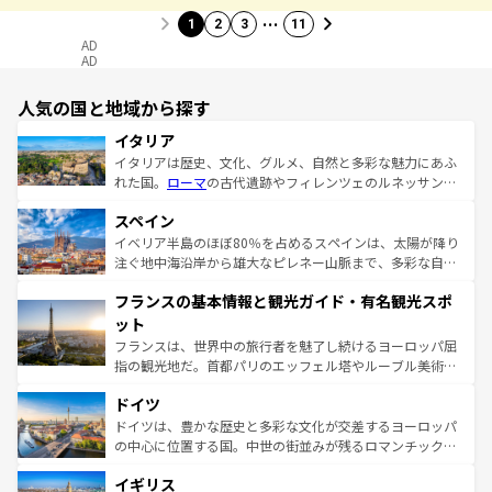
…
1
2
3
11
AD
AD
人気の国と地域から探す
イタリア
イタリアは歴史、文化、グルメ、自然と多彩な魅力にあふ
れた国。
ローマ
の古代遺跡やフィレンツェのルネッサンス
美術、ヴェネツィアの運河など、歴史あるスポットはもち
スペイン
ろん、トスカーナの美しい田園風景やアマルフィ海岸の絶
景など、自然景観も見逃せない。観光の合間には、本場の
イベリア半島のほぼ80％を占めるスペインは、太陽が降り
ピザやパスタなど、絶品のイタリア料理を堪能することも
注ぐ地中海沿岸から雄大なピレネー山脈まで、多彩な自然
できる。朝目覚めてから夜眠るまで、すべての瞬間を楽し
と文化が詰まったヨーロッパ屈指の旅行先だ。多様な地域
フランスの基本情報と観光ガイド・有名観光スポ
ませてくれるイタリアで、忘れられない旅をしてみよう！
文化が根付くこの国では、情熱的なフラメンコ、熱気あふ
なお、新着のイタリア情報は
コンテンツ一覧
を参照してほ
れる闘牛、そして美味しいタパスが生活の一部となってい
ット
しい。
る。首都マドリードの洗練された雰囲気や、バルセロナの
フランスは、世界中の旅行者を魅了し続けるヨーロッパ屈
アートに溢れた街角から、地方では古代ローマ遺跡や中世
指の観光地だ。首都パリのエッフェル塔やルーブル美術館
の城塞都市、穏やかなビーチリゾートまで多彩な表情を見
といった象徴的なスポットから、田舎町の古風な美しさま
せる。地方によって風土や気候が異なるスペインはその個
ドイツ
で、幅広い魅力が詰まっている。華麗な宮殿、歴史的な大
性で訪れる人を魅了する。 なお、新着のスペイン情報は
コ
聖堂、美しいビーチ、そして豊かな自然が、訪れる者を心
ドイツは、豊かな歴史と多彩な文化が交差するヨーロッパ
ンテンツ一覧
を参照してほしい。
から魅了する。また、フランスは美食の国としても知ら
の中心に位置する国。中世の街並みが残るロマンチック街
れ、フランス料理はユネスコ無形文化遺産にも登録されて
道から、未来を先取りするようなモダンな都市まで多様な
イギリス
いる。シャンパンの発祥地であるランス、プロヴァンスの
顔を持つこの国は、どこを歩いても飽きることがない。ベ