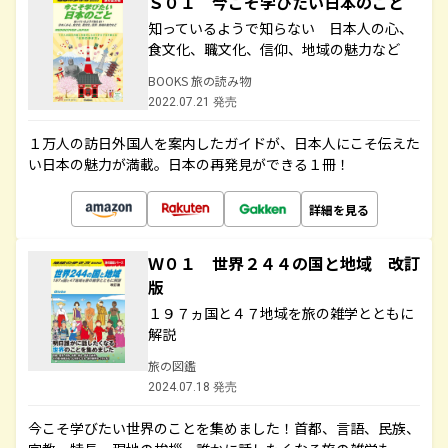
Ｓ０１ 今こそ学びたい日本のこと
知っているようで知らない 日本人の心、
食文化、職文化、信仰、地域の魅力など
BOOKS 旅の読み物
2022.07.21 発売
１万人の訪日外国人を案内したガイドが、日本人にこそ伝えた
い日本の魅力が満載。日本の再発見ができる１冊！
詳細を見る
Ｗ０１ 世界２４４の国と地域 改訂
版
１９７ヵ国と４７地域を旅の雑学とともに
解説
旅の図鑑
2024.07.18 発売
今こそ学びたい世界のことを集めました！首都、言語、民族、