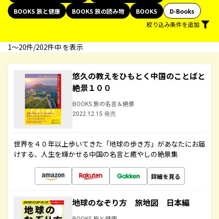
BOOKS 旅と健康
BOOKS 旅の読み物
BOOKS
D-Books
絞り込み条件を追加
1〜20件/202件中 を表示
悠久の教えをひもとく中国のことばと
絶景１００
BOOKS 旅の名言＆絶景
2022.12.15 発売
世界を４０年以上歩いてきた「地球の歩き方」があなたにお届
けする、人生を輝かせる中国の名言と癒やしの絶景集
詳細を見る
地球のなぞり方 旅地図 日本編
BOOKS 旅と健康