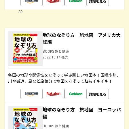
詳細を見る
AD
地球のなぞり方 旅地図 アメリカ大
陸編
BOOKS 旅と健康
2022.10.14 発売
各国の地形や関係性をなぞって学ぶ新しい地図本！国境や州、
川や街道、島など旅気分で地図をなぞって脳もイキイキ！
詳細を見る
地球のなぞり方 旅地図 ヨーロッパ
編
BOOKS 旅と健康