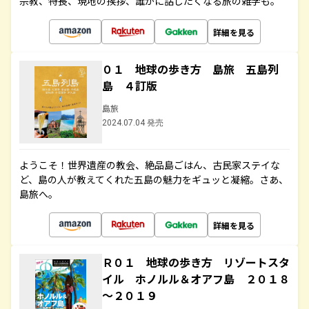
宗教、特長、現地の挨拶、誰かに話したくなる旅の雑学も。
詳細を見る
０１ 地球の歩き方 島旅 五島列
島 ４訂版
島旅
2024.07.04 発売
ようこそ！世界遺産の教会、絶品島ごはん、古民家ステイな
ど、島の人が教えてくれた五島の魅力をギュッと凝縮。さあ、
島旅へ。
詳細を見る
Ｒ０１ 地球の歩き方 リゾートスタ
イル ホノルル＆オアフ島 ２０１８
～２０１９