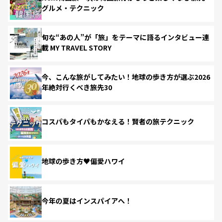
グルメ・テクニック
旬な“あの人”が「旅」をテーマに語るインタビュー連
載 MY TRAVEL STORY
今、こんな旅がしてみたい！地球の歩き方が選ぶ2026
年絶対行くべき旅先30
コスパもタイパもかなえる！賢者の旅テクニック
地球の歩き方♥偏愛ハワイ
今年の夏はインスパイアへ！