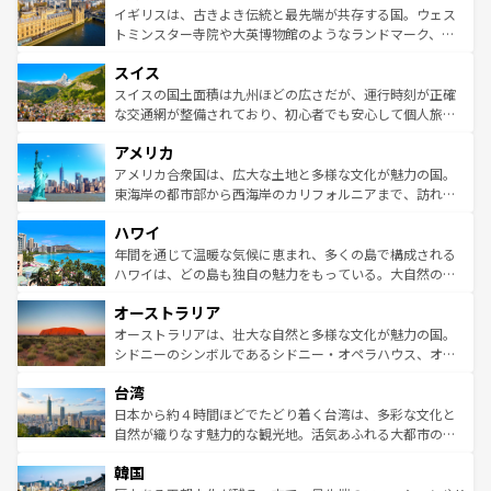
香り高いラベンダー畑など、多彩な楽しみ方が可能だ。さ
ルリンの文化的活気、バイエルン州のアルプスの絶景、そ
イギリスは、古きよき伝統と最先端が共存する国。ウェス
らに、パリ以外の地域にも魅力が溢れており、どの街角に
してライン川沿いのワイン畑といった風景は必見。ビール
トミンスター寺院や大英博物館のようなランドマーク、歴
も豊かな歴史と文化が息づいている。パリ以外の個性あふ
とソーセージを味わいながら地元の人と過ごす楽しい時間
史ある大学都市、美しい丘陵地帯や牧歌的な風景など、エ
れる地方に足を運ぶとそれぞれで全く異なる文化を体験で
スイス
は、お酒好きな人にはぜひ体験してほしい。 なお、新着の
リアごとに異なる魅力がある。また、優雅なアフタヌーン
きるだろう。 なお、新着のフランス情報は
コンテンツ一覧
ドイツ情報は
コンテンツ一覧
を参照してほしい。
ティー、ビール好きにはたまらない英国パブ、サッカー観
スイスの国土面積は九州ほどの広さだが、運行時刻が正確
を参照してほしい。
戦など、本場だからこそできる体験も豊富。イギリスを旅
な交通網が整備されており、初心者でも安心して個人旅行
して楽しみつくそう。 なお、新着のイギリス情報は
コンテ
を楽しめる。日本同様に時刻表どおりの旅が可能だ。中世
アメリカ
ンツ一覧
を参照してほしい。
の建物がそのまま残る町や、スイスならではのユニークな
博物館もあり、アルプス観光だけでなく町歩きも満喫する
アメリカ合衆国は、広大な土地と多様な文化が魅力の国。
ことができる。国民の所得が高いため物価も高いが、旅行
東海岸の都市部から西海岸のカリフォルニアまで、訪れる
者向けの交通パス提供のサービスもあり、うまく活用すれ
場所ごとに異なる風景と体験が待っている。ニューヨーク
ハワイ
ば市内交通費無料で観光を楽しむこともできる。 なお、新
のような巨大都市は、観光、ショッピング、エンターテイ
着のスイス情報は
コンテンツ一覧
を参照してほしい。
ンメントが詰まった刺激的なスポットだ。一方、アメリカ
年間を通じて温暖な気候に恵まれ、多くの島で構成される
西部には大自然が広がり、グランドキャニオンやイエロー
ハワイは、どの島も独自の魅力をもっている。大自然の神
ストーン国立公園といった絶景が堪能できる。さらに、南
秘を感じたいなら、火山が生み出した壮大な景観を誇るハ
オーストラリア
部のニューオーリンズでは、音楽と美食が融合した独特の
ワイ島は見逃せない。また、定番の観光地といえばオアフ
文化が魅力。旅行者はアメリカの各地域で異なる魅力を楽
島だが、静かな自然を求めるならマウイ島やカウアイ島が
オーストラリアは、壮大な自然と多様な文化が魅力の国。
しみながら、その多様性と豊かな歴史を感じることができ
おすすめ。エメラルドグリーンに輝く海をはじめ、豊かな
シドニーのシンボルであるシドニー・オペラハウス、オー
るだろう。車でのロードトリップや列車の旅も、アメリカ
文化や歴史が息づいている。「アロハスピリット」と呼ば
ストラリア東海岸北部に広がる大サンゴ礁地帯グレートバ
ならではの贅沢な旅のスタイルだ。 なお、新着のアメリカ
台湾
れるおもてなしの心で訪れる人々を迎えてくれるハワイの
リアリーフや大陸中央部にそびえるウルル（エアーズロッ
情報は
コンテンツ一覧
を参照してほしい。
人々、おいしいローカルフードやハワイアンミュージッ
ク）、タスマニアの美しい原生林やケアンズの熱帯雨林な
日本から約４時間ほどでたどり着く台湾は、多彩な文化と
ク、伝統的なフラダンスなど、すべてがハワイの魅力を彩
ど、見どころがたくさん。また、カフェやワイン、オージ
自然が織りなす魅力的な観光地。活気あふれる大都市の台
っている。訪れるたびに新しい発見と感動が待っているハ
ービーフなどの食文化も豊かで、美味しいものであふれて
北やノスタルジックな町並みが人気な九份（ジォウフェ
ワイを、存分に味わってほしい。 なお、新着のハワイ情報
韓国
いる。アクティビティも充実しており、サーフィンやダイ
ン）、静ひつな山岳地帯である台湾東部など、都市の喧騒
は
コンテンツ一覧
を参照してほしい。