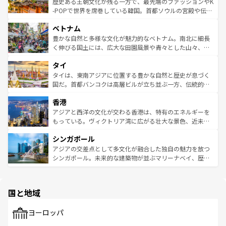
ビング、ハイキングなど、アウトドア好きにはたまらな
と山間の静けさが共存しており、訪れる人に新しい発見と
歴史ある王朝文化が残る一方で、最先端のファッションやK
い。オーストラリアの多彩な魅力を存分に味わいつくそ
驚きをもたらしてくれる。また、奥深い台湾の食文化も魅
-POPで世界を席巻している韓国。首都ソウルの宮殿や伝統
う。 なお、新着のオーストラリア情報は
コンテンツ一覧
を
力で、夜市などの屋台グルメから高級料理、ヘルシーで美
家屋が並ぶエリアでは韓国の歴史と文化に浸ることがで
参照してほしい。
ベトナム
容にもいいと評判のスイーツなど、バラエティ豊かな料理
き、地方に足を延ばせば四季折々の自然美を楽しむことが
が味わえる。 なお、新着の台湾情報は
コンテンツ一覧
を参
できる。そして、キムチや焼肉、絶品のストリートフード
豊かな自然と多様な文化が魅力的なベトナム。南北に細長
照してほしい。
まで、さまざまな韓国料理が待っている。夜には、韓国な
く伸びる国土には、広大な田園風景や青々とした山々、世
らではのナイトライフも堪能できる。あたたかいホスピタ
界遺産に登録された壮大な自然景観が点在し、都市部では
タイ
リティに包まれながら、韓国の多彩な魅力を心ゆくまで味
急速な発展と共に伝統が息づく。ハノイの古い町並みやホ
わってみてほしい。 なお、新着の韓国情報は
コンテンツ一
ーチミン市のフランス統治時代の建物も、独特の雰囲気を
タイは、東南アジアに位置する豊かな自然と歴史が息づく
覧
を参照してほしい。
醸し出している。また、バラエティの豊かさとおいしさで
国だ。首都バンコクは高層ビルが立ち並ぶ一方、伝統的な
世界中の食通を魅了してやまないベトナム料理も魅力のひ
寺院や市場がいたるところに点在し、古きよき文化と現代
香港
とつ。フォーやバインミー、ベトナムコーヒーなどは、ぜ
の活気が交差している。北部ではチェンマイなどの山岳地
ひ現地で味わいたい。どの地域を訪れてもあたたかい人々
帯で自然と触れ合い、南部ではプーケットやクラビの美し
アジアと西洋の文化が交わる香港は、特有のエネルギーを
が旅行者を迎えてくれるので、きっと忘れられない旅にな
いビーチでリゾート気分を楽しむことができる。タイ料理
もっている。ヴィクトリア湾に広がる壮大な景色、近未来
るはずだ。 なお、新着のベトナム情報は
コンテンツ一覧
を
は世界的に有名で、屋台から高級レストランまで味覚を刺
的なアートスポット、そして歴史と現代が融合した町並
参照してほしい。
シンガポール
激する。気候は一年中温暖で、どの季節にも異なる楽しみ
み、どこを訪れても感動するはず。観光スポットが密集し
が待っている。親しみやすいタイの人々、仏教を中心とし
ており、効率よく見どころを回れるのも魅力。息をのむよ
アジアの交差点として多文化が融合した独自の魅力を放つ
た文化、そして多様な観光資源が、訪れる旅人を魅了し続
うな絶景から文化的な体験まで、香港を存分に楽しみ尽く
シンガポール。未来的な建築物が並ぶマリーナベイ、歴史
ける。 なお、新着のタイ情報は
コンテンツ一覧
を参照して
そう。 なお、新着の香港情報は
コンテンツ一覧
を参照して
と伝統を感じられるエスニックタウン、多数の緑豊かな公
ほしい。
ほしい。
園や自然保護区など、自然が調和した近代的な景観と文化
の多様性あふれるカラフルな町は、どこを歩いても新しい
国と地域
発見がある。さらに、治安のよさや充実した公共交通機関
も、旅行者にとっては魅力的なポイント。グルメも豊富
で、ホーカーズは地元の風情を楽しめる外せないスポット
ヨーロッパ
だ。訪れる人を飽きさせないシンガポールで、多様な魅力