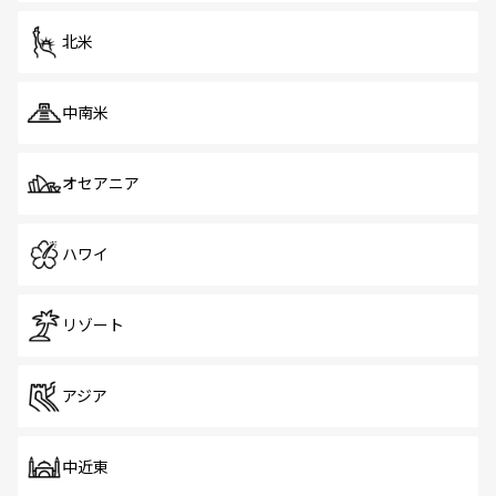
を体感しよう。 なお、新着のシンガポール情報は
コンテン
ツ一覧
を参照してほしい。
北米
中南米
オセアニア
ハワイ
リゾート
アジア
中近東