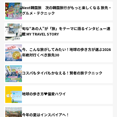
Next韓国旅 次の韓国旅行がもっと楽しくなる 旅先・
グルメ・テクニック
旬な“あの人”が「旅」をテーマに語るインタビュー連
載 MY TRAVEL STORY
今、こんな旅がしてみたい！地球の歩き方が選ぶ2026
年絶対行くべき旅先30
コスパもタイパもかなえる！賢者の旅テクニック
地球の歩き方♥偏愛ハワイ
今年の夏はインスパイアへ！