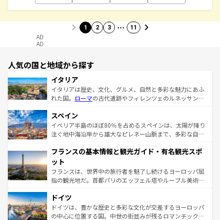
…
1
2
3
11
AD
AD
人気の国と地域から探す
イタリア
イタリアは歴史、文化、グルメ、自然と多彩な魅力にあふ
れた国。
ローマ
の古代遺跡やフィレンツェのルネッサンス
美術、ヴェネツィアの運河など、歴史あるスポットはもち
スペイン
ろん、トスカーナの美しい田園風景やアマルフィ海岸の絶
景など、自然景観も見逃せない。観光の合間には、本場の
イベリア半島のほぼ80％を占めるスペインは、太陽が降り
ピザやパスタなど、絶品のイタリア料理を堪能することも
注ぐ地中海沿岸から雄大なピレネー山脈まで、多彩な自然
できる。朝目覚めてから夜眠るまで、すべての瞬間を楽し
と文化が詰まったヨーロッパ屈指の旅行先だ。多様な地域
フランスの基本情報と観光ガイド・有名観光スポ
ませてくれるイタリアで、忘れられない旅をしてみよう！
文化が根付くこの国では、情熱的なフラメンコ、熱気あふ
なお、新着のイタリア情報は
コンテンツ一覧
を参照してほ
れる闘牛、そして美味しいタパスが生活の一部となってい
ット
しい。
る。首都マドリードの洗練された雰囲気や、バルセロナの
フランスは、世界中の旅行者を魅了し続けるヨーロッパ屈
アートに溢れた街角から、地方では古代ローマ遺跡や中世
指の観光地だ。首都パリのエッフェル塔やルーブル美術館
の城塞都市、穏やかなビーチリゾートまで多彩な表情を見
といった象徴的なスポットから、田舎町の古風な美しさま
せる。地方によって風土や気候が異なるスペインはその個
ドイツ
で、幅広い魅力が詰まっている。華麗な宮殿、歴史的な大
性で訪れる人を魅了する。 なお、新着のスペイン情報は
コ
聖堂、美しいビーチ、そして豊かな自然が、訪れる者を心
ドイツは、豊かな歴史と多彩な文化が交差するヨーロッパ
ンテンツ一覧
を参照してほしい。
から魅了する。また、フランスは美食の国としても知ら
の中心に位置する国。中世の街並みが残るロマンチック街