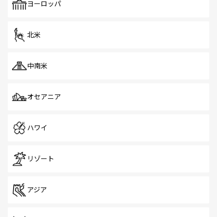
で、ホーカーズは地元の風情を楽しめる外せないスポット
ヨーロッパ
だ。訪れる人を飽きさせないシンガポールで、多様な魅力
を体感しよう。 なお、新着のシンガポール情報は
コンテン
ツ一覧
を参照してほしい。
北米
中南米
オセアニア
ハワイ
リゾート
アジア