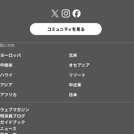
コミュニティを見る
国と地域
ヨーロッパ
北米
中南米
オセアニア
ハワイ
リゾート
アジア
中近東
アフリカ
日本
ウェブマガジン
特派員ブログ
ガイドブック
ニュース