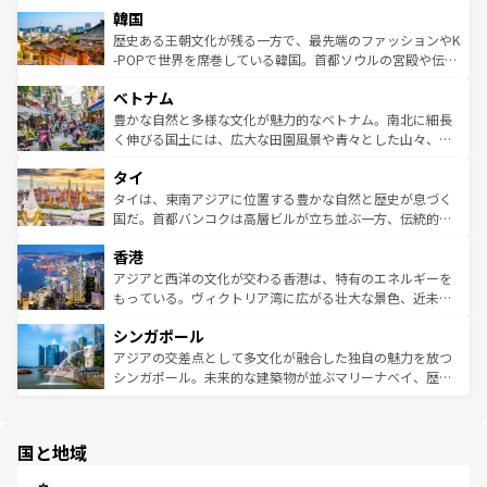
ワイを、存分に味わってほしい。 なお、新着のハワイ情報
韓国
いる。アクティビティも充実しており、サーフィンやダイ
ン）、静ひつな山岳地帯である台湾東部など、都市の喧騒
は
コンテンツ一覧
を参照してほしい。
ビング、ハイキングなど、アウトドア好きにはたまらな
と山間の静けさが共存しており、訪れる人に新しい発見と
歴史ある王朝文化が残る一方で、最先端のファッションやK
い。オーストラリアの多彩な魅力を存分に味わいつくそ
驚きをもたらしてくれる。また、奥深い台湾の食文化も魅
-POPで世界を席巻している韓国。首都ソウルの宮殿や伝統
う。 なお、新着のオーストラリア情報は
コンテンツ一覧
を
力で、夜市などの屋台グルメから高級料理、ヘルシーで美
家屋が並ぶエリアでは韓国の歴史と文化に浸ることがで
参照してほしい。
ベトナム
容にもいいと評判のスイーツなど、バラエティ豊かな料理
き、地方に足を延ばせば四季折々の自然美を楽しむことが
が味わえる。 なお、新着の台湾情報は
コンテンツ一覧
を参
できる。そして、キムチや焼肉、絶品のストリートフード
豊かな自然と多様な文化が魅力的なベトナム。南北に細長
照してほしい。
まで、さまざまな韓国料理が待っている。夜には、韓国な
く伸びる国土には、広大な田園風景や青々とした山々、世
らではのナイトライフも堪能できる。あたたかいホスピタ
界遺産に登録された壮大な自然景観が点在し、都市部では
タイ
リティに包まれながら、韓国の多彩な魅力を心ゆくまで味
急速な発展と共に伝統が息づく。ハノイの古い町並みやホ
わってみてほしい。 なお、新着の韓国情報は
コンテンツ一
ーチミン市のフランス統治時代の建物も、独特の雰囲気を
タイは、東南アジアに位置する豊かな自然と歴史が息づく
覧
を参照してほしい。
醸し出している。また、バラエティの豊かさとおいしさで
国だ。首都バンコクは高層ビルが立ち並ぶ一方、伝統的な
世界中の食通を魅了してやまないベトナム料理も魅力のひ
寺院や市場がいたるところに点在し、古きよき文化と現代
香港
とつ。フォーやバインミー、ベトナムコーヒーなどは、ぜ
の活気が交差している。北部ではチェンマイなどの山岳地
ひ現地で味わいたい。どの地域を訪れてもあたたかい人々
帯で自然と触れ合い、南部ではプーケットやクラビの美し
アジアと西洋の文化が交わる香港は、特有のエネルギーを
が旅行者を迎えてくれるので、きっと忘れられない旅にな
いビーチでリゾート気分を楽しむことができる。タイ料理
もっている。ヴィクトリア湾に広がる壮大な景色、近未来
るはずだ。 なお、新着のベトナム情報は
コンテンツ一覧
を
は世界的に有名で、屋台から高級レストランまで味覚を刺
的なアートスポット、そして歴史と現代が融合した町並
参照してほしい。
シンガポール
激する。気候は一年中温暖で、どの季節にも異なる楽しみ
み、どこを訪れても感動するはず。観光スポットが密集し
が待っている。親しみやすいタイの人々、仏教を中心とし
ており、効率よく見どころを回れるのも魅力。息をのむよ
アジアの交差点として多文化が融合した独自の魅力を放つ
た文化、そして多様な観光資源が、訪れる旅人を魅了し続
うな絶景から文化的な体験まで、香港を存分に楽しみ尽く
シンガポール。未来的な建築物が並ぶマリーナベイ、歴史
ける。 なお、新着のタイ情報は
コンテンツ一覧
を参照して
そう。 なお、新着の香港情報は
コンテンツ一覧
を参照して
と伝統を感じられるエスニックタウン、多数の緑豊かな公
ほしい。
ほしい。
園や自然保護区など、自然が調和した近代的な景観と文化
の多様性あふれるカラフルな町は、どこを歩いても新しい
国と地域
発見がある。さらに、治安のよさや充実した公共交通機関
も、旅行者にとっては魅力的なポイント。グルメも豊富