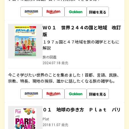
詳細を見る
Ｗ０１ 世界２４４の国と地域 改訂
版
１９７ヵ国と４７地域を旅の雑学とともに
解説
旅の図鑑
2024.07.18 発売
今こそ学びたい世界のことを集めました！首都、言語、民族、
宗教、特長、現地の挨拶、誰かに話したくなる旅の雑学も。
詳細を見る
０１ 地球の歩き方 Ｐｌａｔ パリ
Plat
2018.11.07 発売