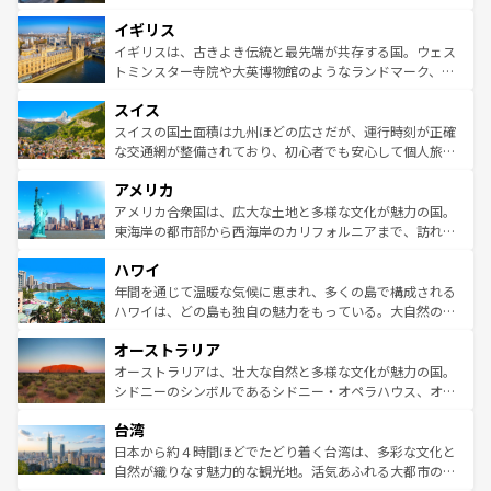
れ、フランス料理はユネスコ無形文化遺産にも登録されて
道から、未来を先取りするようなモダンな都市まで多様な
イギリス
いる。シャンパンの発祥地であるランス、プロヴァンスの
顔を持つこの国は、どこを歩いても飽きることがない。ベ
香り高いラベンダー畑など、多彩な楽しみ方が可能だ。さ
ルリンの文化的活気、バイエルン州のアルプスの絶景、そ
イギリスは、古きよき伝統と最先端が共存する国。ウェス
らに、パリ以外の地域にも魅力が溢れており、どの街角に
してライン川沿いのワイン畑といった風景は必見。ビール
トミンスター寺院や大英博物館のようなランドマーク、歴
も豊かな歴史と文化が息づいている。パリ以外の個性あふ
とソーセージを味わいながら地元の人と過ごす楽しい時間
史ある大学都市、美しい丘陵地帯や牧歌的な風景など、エ
れる地方に足を運ぶとそれぞれで全く異なる文化を体験で
スイス
は、お酒好きな人にはぜひ体験してほしい。 なお、新着の
リアごとに異なる魅力がある。また、優雅なアフタヌーン
きるだろう。 なお、新着のフランス情報は
コンテンツ一覧
ドイツ情報は
コンテンツ一覧
を参照してほしい。
ティー、ビール好きにはたまらない英国パブ、サッカー観
スイスの国土面積は九州ほどの広さだが、運行時刻が正確
を参照してほしい。
戦など、本場だからこそできる体験も豊富。イギリスを旅
な交通網が整備されており、初心者でも安心して個人旅行
して楽しみつくそう。 なお、新着のイギリス情報は
コンテ
を楽しめる。日本同様に時刻表どおりの旅が可能だ。中世
アメリカ
ンツ一覧
を参照してほしい。
の建物がそのまま残る町や、スイスならではのユニークな
博物館もあり、アルプス観光だけでなく町歩きも満喫する
アメリカ合衆国は、広大な土地と多様な文化が魅力の国。
ことができる。国民の所得が高いため物価も高いが、旅行
東海岸の都市部から西海岸のカリフォルニアまで、訪れる
者向けの交通パス提供のサービスもあり、うまく活用すれ
場所ごとに異なる風景と体験が待っている。ニューヨーク
ハワイ
ば市内交通費無料で観光を楽しむこともできる。 なお、新
のような巨大都市は、観光、ショッピング、エンターテイ
着のスイス情報は
コンテンツ一覧
を参照してほしい。
ンメントが詰まった刺激的なスポットだ。一方、アメリカ
年間を通じて温暖な気候に恵まれ、多くの島で構成される
西部には大自然が広がり、グランドキャニオンやイエロー
ハワイは、どの島も独自の魅力をもっている。大自然の神
ストーン国立公園といった絶景が堪能できる。さらに、南
秘を感じたいなら、火山が生み出した壮大な景観を誇るハ
オーストラリア
部のニューオーリンズでは、音楽と美食が融合した独特の
ワイ島は見逃せない。また、定番の観光地といえばオアフ
文化が魅力。旅行者はアメリカの各地域で異なる魅力を楽
島だが、静かな自然を求めるならマウイ島やカウアイ島が
オーストラリアは、壮大な自然と多様な文化が魅力の国。
しみながら、その多様性と豊かな歴史を感じることができ
おすすめ。エメラルドグリーンに輝く海をはじめ、豊かな
シドニーのシンボルであるシドニー・オペラハウス、オー
るだろう。車でのロードトリップや列車の旅も、アメリカ
文化や歴史が息づいている。「アロハスピリット」と呼ば
ストラリア東海岸北部に広がる大サンゴ礁地帯グレートバ
ならではの贅沢な旅のスタイルだ。 なお、新着のアメリカ
台湾
れるおもてなしの心で訪れる人々を迎えてくれるハワイの
リアリーフや大陸中央部にそびえるウルル（エアーズロッ
情報は
コンテンツ一覧
を参照してほしい。
人々、おいしいローカルフードやハワイアンミュージッ
ク）、タスマニアの美しい原生林やケアンズの熱帯雨林な
日本から約４時間ほどでたどり着く台湾は、多彩な文化と
ク、伝統的なフラダンスなど、すべてがハワイの魅力を彩
ど、見どころがたくさん。また、カフェやワイン、オージ
自然が織りなす魅力的な観光地。活気あふれる大都市の台
っている。訪れるたびに新しい発見と感動が待っているハ
ービーフなどの食文化も豊かで、美味しいものであふれて
北やノスタルジックな町並みが人気な九份（ジォウフェ