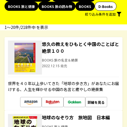
BOOKS 旅と健康
BOOKS 旅の読み物
BOOKS
D-Books
絞り込み条件を追加
1〜20件/218件中 を表示
悠久の教えをひもとく中国のことばと
絶景１００
BOOKS 旅の名言＆絶景
2022.12.15 発売
世界を４０年以上歩いてきた「地球の歩き方」があなたにお届
けする、人生を輝かせる中国の名言と癒やしの絶景集
詳細を見る
地球のなぞり方 旅地図 日本編
BOOKS 旅と健康