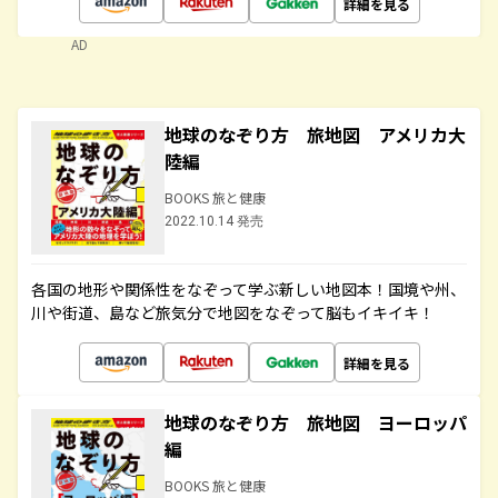
詳細を見る
AD
地球のなぞり方 旅地図 アメリカ大
陸編
BOOKS 旅と健康
2022.10.14 発売
各国の地形や関係性をなぞって学ぶ新しい地図本！国境や州、
川や街道、島など旅気分で地図をなぞって脳もイキイキ！
詳細を見る
地球のなぞり方 旅地図 ヨーロッパ
編
BOOKS 旅と健康