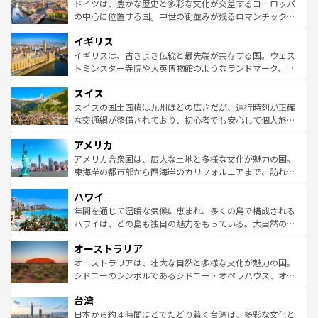
聖堂、美しいビーチ、そして豊かな自然が、訪れる者を心
ドイツは、豊かな歴史と多彩な文化が交差するヨーロッパ
ンテンツ一覧
を参照してほしい。
から魅了する。また、フランスは美食の国としても知ら
の中心に位置する国。中世の街並みが残るロマンチック街
れ、フランス料理はユネスコ無形文化遺産にも登録されて
道から、未来を先取りするようなモダンな都市まで多様な
イギリス
いる。シャンパンの発祥地であるランス、プロヴァンスの
顔を持つこの国は、どこを歩いても飽きることがない。ベ
香り高いラベンダー畑など、多彩な楽しみ方が可能だ。さ
ルリンの文化的活気、バイエルン州のアルプスの絶景、そ
イギリスは、古きよき伝統と最先端が共存する国。ウェス
らに、パリ以外の地域にも魅力が溢れており、どの街角に
してライン川沿いのワイン畑といった風景は必見。ビール
トミンスター寺院や大英博物館のようなランドマーク、歴
も豊かな歴史と文化が息づいている。パリ以外の個性あふ
とソーセージを味わいながら地元の人と過ごす楽しい時間
史ある大学都市、美しい丘陵地帯や牧歌的な風景など、エ
れる地方に足を運ぶとそれぞれで全く異なる文化を体験で
スイス
は、お酒好きな人にはぜひ体験してほしい。 なお、新着の
リアごとに異なる魅力がある。また、優雅なアフタヌーン
きるだろう。 なお、新着のフランス情報は
コンテンツ一覧
ドイツ情報は
コンテンツ一覧
を参照してほしい。
ティー、ビール好きにはたまらない英国パブ、サッカー観
スイスの国土面積は九州ほどの広さだが、運行時刻が正確
を参照してほしい。
戦など、本場だからこそできる体験も豊富。イギリスを旅
な交通網が整備されており、初心者でも安心して個人旅行
して楽しみつくそう。 なお、新着のイギリス情報は
コンテ
を楽しめる。日本同様に時刻表どおりの旅が可能だ。中世
アメリカ
ンツ一覧
を参照してほしい。
の建物がそのまま残る町や、スイスならではのユニークな
博物館もあり、アルプス観光だけでなく町歩きも満喫する
アメリカ合衆国は、広大な土地と多様な文化が魅力の国。
ことができる。国民の所得が高いため物価も高いが、旅行
東海岸の都市部から西海岸のカリフォルニアまで、訪れる
者向けの交通パス提供のサービスもあり、うまく活用すれ
場所ごとに異なる風景と体験が待っている。ニューヨーク
ハワイ
ば市内交通費無料で観光を楽しむこともできる。 なお、新
のような巨大都市は、観光、ショッピング、エンターテイ
着のスイス情報は
コンテンツ一覧
を参照してほしい。
ンメントが詰まった刺激的なスポットだ。一方、アメリカ
年間を通じて温暖な気候に恵まれ、多くの島で構成される
西部には大自然が広がり、グランドキャニオンやイエロー
ハワイは、どの島も独自の魅力をもっている。大自然の神
ストーン国立公園といった絶景が堪能できる。さらに、南
秘を感じたいなら、火山が生み出した壮大な景観を誇るハ
オーストラリア
部のニューオーリンズでは、音楽と美食が融合した独特の
ワイ島は見逃せない。また、定番の観光地といえばオアフ
文化が魅力。旅行者はアメリカの各地域で異なる魅力を楽
島だが、静かな自然を求めるならマウイ島やカウアイ島が
オーストラリアは、壮大な自然と多様な文化が魅力の国。
しみながら、その多様性と豊かな歴史を感じることができ
おすすめ。エメラルドグリーンに輝く海をはじめ、豊かな
シドニーのシンボルであるシドニー・オペラハウス、オー
るだろう。車でのロードトリップや列車の旅も、アメリカ
文化や歴史が息づいている。「アロハスピリット」と呼ば
ストラリア東海岸北部に広がる大サンゴ礁地帯グレートバ
ならではの贅沢な旅のスタイルだ。 なお、新着のアメリカ
台湾
れるおもてなしの心で訪れる人々を迎えてくれるハワイの
リアリーフや大陸中央部にそびえるウルル（エアーズロッ
情報は
コンテンツ一覧
を参照してほしい。
人々、おいしいローカルフードやハワイアンミュージッ
ク）、タスマニアの美しい原生林やケアンズの熱帯雨林な
日本から約４時間ほどでたどり着く台湾は、多彩な文化と