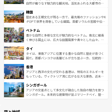
ク、伝統的なフラダンスなど、すべてがハワイの魅力を彩
ど、見どころがたくさん。また、カフェやワイン、オージ
自然が織りなす魅力的な観光地。活気あふれる大都市の台
っている。訪れるたびに新しい発見と感動が待っているハ
ービーフなどの食文化も豊かで、美味しいものであふれて
北やノスタルジックな町並みが人気な九份（ジォウフェ
ワイを、存分に味わってほしい。 なお、新着のハワイ情報
韓国
いる。アクティビティも充実しており、サーフィンやダイ
ン）、静ひつな山岳地帯である台湾東部など、都市の喧騒
は
コンテンツ一覧
を参照してほしい。
ビング、ハイキングなど、アウトドア好きにはたまらな
と山間の静けさが共存しており、訪れる人に新しい発見と
歴史ある王朝文化が残る一方で、最先端のファッションやK
い。オーストラリアの多彩な魅力を存分に味わいつくそ
驚きをもたらしてくれる。また、奥深い台湾の食文化も魅
-POPで世界を席巻している韓国。首都ソウルの宮殿や伝統
う。 なお、新着のオーストラリア情報は
コンテンツ一覧
を
力で、夜市などの屋台グルメから高級料理、ヘルシーで美
家屋が並ぶエリアでは韓国の歴史と文化に浸ることがで
参照してほしい。
ベトナム
容にもいいと評判のスイーツなど、バラエティ豊かな料理
き、地方に足を延ばせば四季折々の自然美を楽しむことが
が味わえる。 なお、新着の台湾情報は
コンテンツ一覧
を参
できる。そして、キムチや焼肉、絶品のストリートフード
豊かな自然と多様な文化が魅力的なベトナム。南北に細長
照してほしい。
まで、さまざまな韓国料理が待っている。夜には、韓国な
く伸びる国土には、広大な田園風景や青々とした山々、世
らではのナイトライフも堪能できる。あたたかいホスピタ
界遺産に登録された壮大な自然景観が点在し、都市部では
タイ
リティに包まれながら、韓国の多彩な魅力を心ゆくまで味
急速な発展と共に伝統が息づく。ハノイの古い町並みやホ
わってみてほしい。 なお、新着の韓国情報は
コンテンツ一
ーチミン市のフランス統治時代の建物も、独特の雰囲気を
タイは、東南アジアに位置する豊かな自然と歴史が息づく
覧
を参照してほしい。
醸し出している。また、バラエティの豊かさとおいしさで
国だ。首都バンコクは高層ビルが立ち並ぶ一方、伝統的な
世界中の食通を魅了してやまないベトナム料理も魅力のひ
寺院や市場がいたるところに点在し、古きよき文化と現代
香港
とつ。フォーやバインミー、ベトナムコーヒーなどは、ぜ
の活気が交差している。北部ではチェンマイなどの山岳地
ひ現地で味わいたい。どの地域を訪れてもあたたかい人々
帯で自然と触れ合い、南部ではプーケットやクラビの美し
アジアと西洋の文化が交わる香港は、特有のエネルギーを
が旅行者を迎えてくれるので、きっと忘れられない旅にな
いビーチでリゾート気分を楽しむことができる。タイ料理
もっている。ヴィクトリア湾に広がる壮大な景色、近未来
るはずだ。 なお、新着のベトナム情報は
コンテンツ一覧
を
は世界的に有名で、屋台から高級レストランまで味覚を刺
的なアートスポット、そして歴史と現代が融合した町並
参照してほしい。
シンガポール
激する。気候は一年中温暖で、どの季節にも異なる楽しみ
み、どこを訪れても感動するはず。観光スポットが密集し
が待っている。親しみやすいタイの人々、仏教を中心とし
ており、効率よく見どころを回れるのも魅力。息をのむよ
アジアの交差点として多文化が融合した独自の魅力を放つ
た文化、そして多様な観光資源が、訪れる旅人を魅了し続
うな絶景から文化的な体験まで、香港を存分に楽しみ尽く
シンガポール。未来的な建築物が並ぶマリーナベイ、歴史
ける。 なお、新着のタイ情報は
コンテンツ一覧
を参照して
そう。 なお、新着の香港情報は
コンテンツ一覧
を参照して
と伝統を感じられるエスニックタウン、多数の緑豊かな公
ほしい。
ほしい。
園や自然保護区など、自然が調和した近代的な景観と文化
の多様性あふれるカラフルな町は、どこを歩いても新しい
国と地域