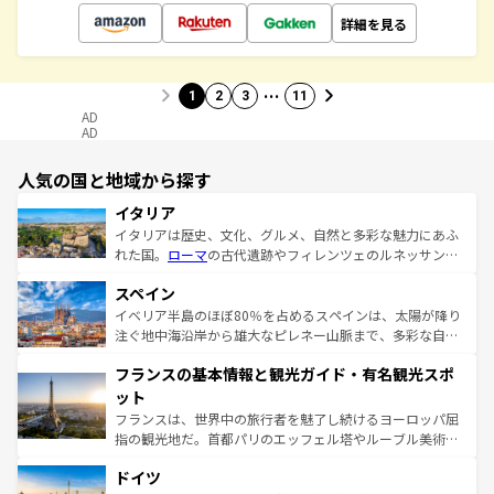
詳細を見る
…
1
2
3
11
AD
AD
人気の国と地域から探す
イタリア
イタリアは歴史、文化、グルメ、自然と多彩な魅力にあふ
れた国。
ローマ
の古代遺跡やフィレンツェのルネッサンス
美術、ヴェネツィアの運河など、歴史あるスポットはもち
スペイン
ろん、トスカーナの美しい田園風景やアマルフィ海岸の絶
景など、自然景観も見逃せない。観光の合間には、本場の
イベリア半島のほぼ80％を占めるスペインは、太陽が降り
ピザやパスタなど、絶品のイタリア料理を堪能することも
注ぐ地中海沿岸から雄大なピレネー山脈まで、多彩な自然
できる。朝目覚めてから夜眠るまで、すべての瞬間を楽し
と文化が詰まったヨーロッパ屈指の旅行先だ。多様な地域
フランスの基本情報と観光ガイド・有名観光スポ
ませてくれるイタリアで、忘れられない旅をしてみよう！
文化が根付くこの国では、情熱的なフラメンコ、熱気あふ
なお、新着のイタリア情報は
コンテンツ一覧
を参照してほ
れる闘牛、そして美味しいタパスが生活の一部となってい
ット
しい。
る。首都マドリードの洗練された雰囲気や、バルセロナの
フランスは、世界中の旅行者を魅了し続けるヨーロッパ屈
アートに溢れた街角から、地方では古代ローマ遺跡や中世
指の観光地だ。首都パリのエッフェル塔やルーブル美術館
の城塞都市、穏やかなビーチリゾートまで多彩な表情を見
といった象徴的なスポットから、田舎町の古風な美しさま
せる。地方によって風土や気候が異なるスペインはその個
ドイツ
で、幅広い魅力が詰まっている。華麗な宮殿、歴史的な大
性で訪れる人を魅了する。 なお、新着のスペイン情報は
コ