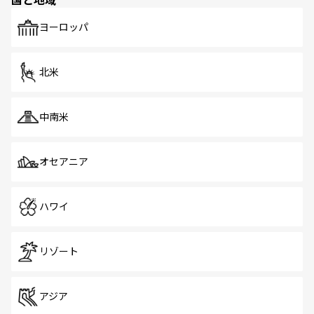
発見がある。さらに、治安のよさや充実した公共交通機関
も、旅行者にとっては魅力的なポイント。グルメも豊富
で、ホーカーズは地元の風情を楽しめる外せないスポット
ヨーロッパ
だ。訪れる人を飽きさせないシンガポールで、多様な魅力
を体感しよう。 なお、新着のシンガポール情報は
コンテン
ツ一覧
を参照してほしい。
北米
中南米
オセアニア
ハワイ
リゾート
アジア