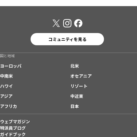
コミュニティを見る
国と地域
ヨーロッパ
北米
中南米
オセアニア
ハワイ
リゾート
アジア
中近東
アフリカ
日本
ウェブマガジン
特派員ブログ
ガイドブック