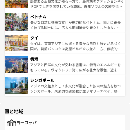
は
コンテンツ一覧
を参照してほしい。
ビング、ハイキングなど、アウトドア好きにはたまらな
と山間の静けさが共存しており、訪れる人に新しい発見と
歴史ある王朝文化が残る一方で、最先端のファッションやK
い。オーストラリアの多彩な魅力を存分に味わいつくそ
驚きをもたらしてくれる。また、奥深い台湾の食文化も魅
-POPで世界を席巻している韓国。首都ソウルの宮殿や伝統
う。 なお、新着のオーストラリア情報は
コンテンツ一覧
を
力で、夜市などの屋台グルメから高級料理、ヘルシーで美
家屋が並ぶエリアでは韓国の歴史と文化に浸ることがで
参照してほしい。
ベトナム
容にもいいと評判のスイーツなど、バラエティ豊かな料理
き、地方に足を延ばせば四季折々の自然美を楽しむことが
が味わえる。 なお、新着の台湾情報は
コンテンツ一覧
を参
できる。そして、キムチや焼肉、絶品のストリートフード
豊かな自然と多様な文化が魅力的なベトナム。南北に細長
照してほしい。
まで、さまざまな韓国料理が待っている。夜には、韓国な
く伸びる国土には、広大な田園風景や青々とした山々、世
らではのナイトライフも堪能できる。あたたかいホスピタ
界遺産に登録された壮大な自然景観が点在し、都市部では
タイ
リティに包まれながら、韓国の多彩な魅力を心ゆくまで味
急速な発展と共に伝統が息づく。ハノイの古い町並みやホ
わってみてほしい。 なお、新着の韓国情報は
コンテンツ一
ーチミン市のフランス統治時代の建物も、独特の雰囲気を
タイは、東南アジアに位置する豊かな自然と歴史が息づく
覧
を参照してほしい。
醸し出している。また、バラエティの豊かさとおいしさで
国だ。首都バンコクは高層ビルが立ち並ぶ一方、伝統的な
世界中の食通を魅了してやまないベトナム料理も魅力のひ
寺院や市場がいたるところに点在し、古きよき文化と現代
香港
とつ。フォーやバインミー、ベトナムコーヒーなどは、ぜ
の活気が交差している。北部ではチェンマイなどの山岳地
ひ現地で味わいたい。どの地域を訪れてもあたたかい人々
帯で自然と触れ合い、南部ではプーケットやクラビの美し
アジアと西洋の文化が交わる香港は、特有のエネルギーを
が旅行者を迎えてくれるので、きっと忘れられない旅にな
いビーチでリゾート気分を楽しむことができる。タイ料理
もっている。ヴィクトリア湾に広がる壮大な景色、近未来
るはずだ。 なお、新着のベトナム情報は
コンテンツ一覧
を
は世界的に有名で、屋台から高級レストランまで味覚を刺
的なアートスポット、そして歴史と現代が融合した町並
参照してほしい。
シンガポール
激する。気候は一年中温暖で、どの季節にも異なる楽しみ
み、どこを訪れても感動するはず。観光スポットが密集し
が待っている。親しみやすいタイの人々、仏教を中心とし
ており、効率よく見どころを回れるのも魅力。息をのむよ
アジアの交差点として多文化が融合した独自の魅力を放つ
た文化、そして多様な観光資源が、訪れる旅人を魅了し続
うな絶景から文化的な体験まで、香港を存分に楽しみ尽く
シンガポール。未来的な建築物が並ぶマリーナベイ、歴史
ける。 なお、新着のタイ情報は
コンテンツ一覧
を参照して
そう。 なお、新着の香港情報は
コンテンツ一覧
を参照して
と伝統を感じられるエスニックタウン、多数の緑豊かな公
ほしい。
ほしい。
園や自然保護区など、自然が調和した近代的な景観と文化
の多様性あふれるカラフルな町は、どこを歩いても新しい
国と地域
発見がある。さらに、治安のよさや充実した公共交通機関
も、旅行者にとっては魅力的なポイント。グルメも豊富
で、ホーカーズは地元の風情を楽しめる外せないスポット
ヨーロッパ
だ。訪れる人を飽きさせないシンガポールで、多様な魅力