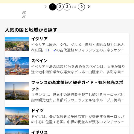
…
1
2
3
9
AD
AD
人気の国と地域から探す
イタリア
イタリアは歴史、文化、グルメ、自然と多彩な魅力にあふ
れた国。
ローマ
の古代遺跡やフィレンツェのルネッサンス
美術、ヴェネツィアの運河など、歴史あるスポットはもち
スペイン
ろん、トスカーナの美しい田園風景やアマルフィ海岸の絶
景など、自然景観も見逃せない。観光の合間には、本場の
イベリア半島のほぼ80％を占めるスペインは、太陽が降り
ピザやパスタなど、絶品のイタリア料理を堪能することも
注ぐ地中海沿岸から雄大なピレネー山脈まで、多彩な自然
できる。朝目覚めてから夜眠るまで、すべての瞬間を楽し
と文化が詰まったヨーロッパ屈指の旅行先だ。多様な地域
フランスの基本情報と観光ガイド・有名観光スポ
ませてくれるイタリアで、忘れられない旅をしてみよう！
文化が根付くこの国では、情熱的なフラメンコ、熱気あふ
なお、新着のイタリア情報は
コンテンツ一覧
を参照してほ
れる闘牛、そして美味しいタパスが生活の一部となってい
ット
しい。
る。首都マドリードの洗練された雰囲気や、バルセロナの
フランスは、世界中の旅行者を魅了し続けるヨーロッパ屈
アートに溢れた街角から、地方では古代ローマ遺跡や中世
指の観光地だ。首都パリのエッフェル塔やルーブル美術館
の城塞都市、穏やかなビーチリゾートまで多彩な表情を見
といった象徴的なスポットから、田舎町の古風な美しさま
せる。地方によって風土や気候が異なるスペインはその個
ドイツ
で、幅広い魅力が詰まっている。華麗な宮殿、歴史的な大
性で訪れる人を魅了する。 なお、新着のスペイン情報は
コ
聖堂、美しいビーチ、そして豊かな自然が、訪れる者を心
ドイツは、豊かな歴史と多彩な文化が交差するヨーロッパ
ンテンツ一覧
を参照してほしい。
から魅了する。また、フランスは美食の国としても知ら
の中心に位置する国。中世の街並みが残るロマンチック街
れ、フランス料理はユネスコ無形文化遺産にも登録されて
道から、未来を先取りするようなモダンな都市まで多様な
イギリス
いる。シャンパンの発祥地であるランス、プロヴァンスの
顔を持つこの国は、どこを歩いても飽きることがない。ベ