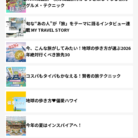
グルメ・テクニック
旬な“あの人”が「旅」をテーマに語るインタビュー連
載 MY TRAVEL STORY
今、こんな旅がしてみたい！地球の歩き方が選ぶ2026
年絶対行くべき旅先30
コスパもタイパもかなえる！賢者の旅テクニック
地球の歩き方♥偏愛ハワイ
今年の夏はインスパイアへ！