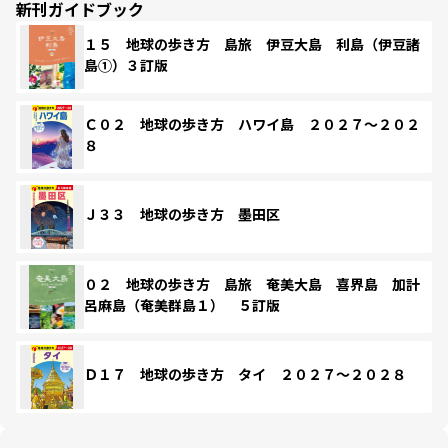
新刊ガイドブック
１５ 地球の歩き方 島旅 伊豆大島 利島（伊豆諸
島①）３訂版
Ｃ０２ 地球の歩き方 ハワイ島 ２０２７～２０２
８
Ｊ３３ 地球の歩き方 墨田区
０２ 地球の歩き方 島旅 奄美大島 喜界島 加計
呂麻島（奄美群島１） ５訂版
Ｄ１７ 地球の歩き方 タイ ２０２７～２０２８