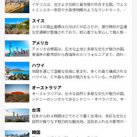
香り高いラベンダー畑など、多彩な楽しみ方が可能だ。さ
ルリンの文化的活気、バイエルン州のアルプスの絶景、そ
イギリスは、古きよき伝統と最先端が共存する国。ウェス
らに、パリ以外の地域にも魅力が溢れており、どの街角に
してライン川沿いのワイン畑といった風景は必見。ビール
トミンスター寺院や大英博物館のようなランドマーク、歴
も豊かな歴史と文化が息づいている。パリ以外の個性あふ
とソーセージを味わいながら地元の人と過ごす楽しい時間
史ある大学都市、美しい丘陵地帯や牧歌的な風景など、エ
れる地方に足を運ぶとそれぞれで全く異なる文化を体験で
スイス
は、お酒好きな人にはぜひ体験してほしい。 なお、新着の
リアごとに異なる魅力がある。また、優雅なアフタヌーン
きるだろう。 なお、新着のフランス情報は
コンテンツ一覧
ドイツ情報は
コンテンツ一覧
を参照してほしい。
ティー、ビール好きにはたまらない英国パブ、サッカー観
スイスの国土面積は九州ほどの広さだが、運行時刻が正確
を参照してほしい。
戦など、本場だからこそできる体験も豊富。イギリスを旅
な交通網が整備されており、初心者でも安心して個人旅行
して楽しみつくそう。 なお、新着のイギリス情報は
コンテ
を楽しめる。日本同様に時刻表どおりの旅が可能だ。中世
アメリカ
ンツ一覧
を参照してほしい。
の建物がそのまま残る町や、スイスならではのユニークな
博物館もあり、アルプス観光だけでなく町歩きも満喫する
アメリカ合衆国は、広大な土地と多様な文化が魅力の国。
ことができる。国民の所得が高いため物価も高いが、旅行
東海岸の都市部から西海岸のカリフォルニアまで、訪れる
者向けの交通パス提供のサービスもあり、うまく活用すれ
場所ごとに異なる風景と体験が待っている。ニューヨーク
ハワイ
ば市内交通費無料で観光を楽しむこともできる。 なお、新
のような巨大都市は、観光、ショッピング、エンターテイ
着のスイス情報は
コンテンツ一覧
を参照してほしい。
ンメントが詰まった刺激的なスポットだ。一方、アメリカ
年間を通じて温暖な気候に恵まれ、多くの島で構成される
西部には大自然が広がり、グランドキャニオンやイエロー
ハワイは、どの島も独自の魅力をもっている。大自然の神
ストーン国立公園といった絶景が堪能できる。さらに、南
秘を感じたいなら、火山が生み出した壮大な景観を誇るハ
オーストラリア
部のニューオーリンズでは、音楽と美食が融合した独特の
ワイ島は見逃せない。また、定番の観光地といえばオアフ
文化が魅力。旅行者はアメリカの各地域で異なる魅力を楽
島だが、静かな自然を求めるならマウイ島やカウアイ島が
オーストラリアは、壮大な自然と多様な文化が魅力の国。
しみながら、その多様性と豊かな歴史を感じることができ
おすすめ。エメラルドグリーンに輝く海をはじめ、豊かな
シドニーのシンボルであるシドニー・オペラハウス、オー
るだろう。車でのロードトリップや列車の旅も、アメリカ
文化や歴史が息づいている。「アロハスピリット」と呼ば
ストラリア東海岸北部に広がる大サンゴ礁地帯グレートバ
ならではの贅沢な旅のスタイルだ。 なお、新着のアメリカ
台湾
れるおもてなしの心で訪れる人々を迎えてくれるハワイの
リアリーフや大陸中央部にそびえるウルル（エアーズロッ
情報は
コンテンツ一覧
を参照してほしい。
人々、おいしいローカルフードやハワイアンミュージッ
ク）、タスマニアの美しい原生林やケアンズの熱帯雨林な
日本から約４時間ほどでたどり着く台湾は、多彩な文化と
ク、伝統的なフラダンスなど、すべてがハワイの魅力を彩
ど、見どころがたくさん。また、カフェやワイン、オージ
自然が織りなす魅力的な観光地。活気あふれる大都市の台
っている。訪れるたびに新しい発見と感動が待っているハ
ービーフなどの食文化も豊かで、美味しいものであふれて
北やノスタルジックな町並みが人気な九份（ジォウフェ
ワイを、存分に味わってほしい。 なお、新着のハワイ情報
韓国
いる。アクティビティも充実しており、サーフィンやダイ
ン）、静ひつな山岳地帯である台湾東部など、都市の喧騒