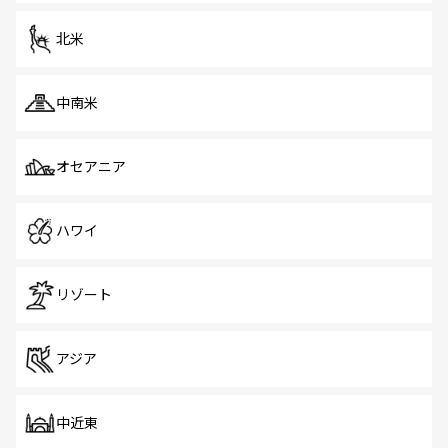
を体感しよう。 なお、新着のシンガポール情報は
コンテン
ツ一覧
を参照してほしい。
北米
中南米
オセアニア
ハワイ
リゾート
アジア
中近東