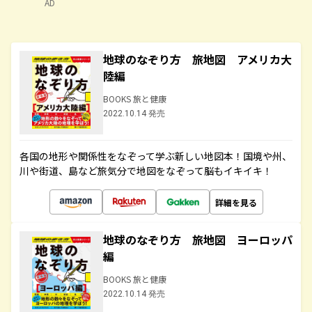
AD
地球のなぞり方 旅地図 アメリカ大
陸編
BOOKS 旅と健康
2022.10.14 発売
各国の地形や関係性をなぞって学ぶ新しい地図本！国境や州、
川や街道、島など旅気分で地図をなぞって脳もイキイキ！
詳細を見る
地球のなぞり方 旅地図 ヨーロッパ
編
BOOKS 旅と健康
2022.10.14 発売