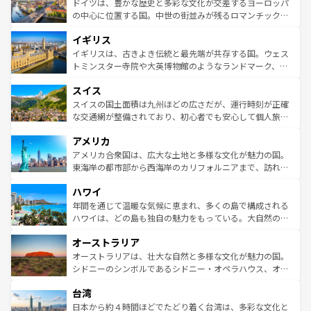
聖堂、美しいビーチ、そして豊かな自然が、訪れる者を心
ドイツは、豊かな歴史と多彩な文化が交差するヨーロッパ
ンテンツ一覧
を参照してほしい。
から魅了する。また、フランスは美食の国としても知ら
の中心に位置する国。中世の街並みが残るロマンチック街
れ、フランス料理はユネスコ無形文化遺産にも登録されて
道から、未来を先取りするようなモダンな都市まで多様な
イギリス
いる。シャンパンの発祥地であるランス、プロヴァンスの
顔を持つこの国は、どこを歩いても飽きることがない。ベ
香り高いラベンダー畑など、多彩な楽しみ方が可能だ。さ
ルリンの文化的活気、バイエルン州のアルプスの絶景、そ
イギリスは、古きよき伝統と最先端が共存する国。ウェス
らに、パリ以外の地域にも魅力が溢れており、どの街角に
してライン川沿いのワイン畑といった風景は必見。ビール
トミンスター寺院や大英博物館のようなランドマーク、歴
も豊かな歴史と文化が息づいている。パリ以外の個性あふ
とソーセージを味わいながら地元の人と過ごす楽しい時間
史ある大学都市、美しい丘陵地帯や牧歌的な風景など、エ
れる地方に足を運ぶとそれぞれで全く異なる文化を体験で
スイス
は、お酒好きな人にはぜひ体験してほしい。 なお、新着の
リアごとに異なる魅力がある。また、優雅なアフタヌーン
きるだろう。 なお、新着のフランス情報は
コンテンツ一覧
ドイツ情報は
コンテンツ一覧
を参照してほしい。
ティー、ビール好きにはたまらない英国パブ、サッカー観
スイスの国土面積は九州ほどの広さだが、運行時刻が正確
を参照してほしい。
戦など、本場だからこそできる体験も豊富。イギリスを旅
な交通網が整備されており、初心者でも安心して個人旅行
して楽しみつくそう。 なお、新着のイギリス情報は
コンテ
を楽しめる。日本同様に時刻表どおりの旅が可能だ。中世
アメリカ
ンツ一覧
を参照してほしい。
の建物がそのまま残る町や、スイスならではのユニークな
博物館もあり、アルプス観光だけでなく町歩きも満喫する
アメリカ合衆国は、広大な土地と多様な文化が魅力の国。
ことができる。国民の所得が高いため物価も高いが、旅行
東海岸の都市部から西海岸のカリフォルニアまで、訪れる
者向けの交通パス提供のサービスもあり、うまく活用すれ
場所ごとに異なる風景と体験が待っている。ニューヨーク
ハワイ
ば市内交通費無料で観光を楽しむこともできる。 なお、新
のような巨大都市は、観光、ショッピング、エンターテイ
着のスイス情報は
コンテンツ一覧
を参照してほしい。
ンメントが詰まった刺激的なスポットだ。一方、アメリカ
年間を通じて温暖な気候に恵まれ、多くの島で構成される
西部には大自然が広がり、グランドキャニオンやイエロー
ハワイは、どの島も独自の魅力をもっている。大自然の神
ストーン国立公園といった絶景が堪能できる。さらに、南
秘を感じたいなら、火山が生み出した壮大な景観を誇るハ
オーストラリア
部のニューオーリンズでは、音楽と美食が融合した独特の
ワイ島は見逃せない。また、定番の観光地といえばオアフ
文化が魅力。旅行者はアメリカの各地域で異なる魅力を楽
島だが、静かな自然を求めるならマウイ島やカウアイ島が
オーストラリアは、壮大な自然と多様な文化が魅力の国。
しみながら、その多様性と豊かな歴史を感じることができ
おすすめ。エメラルドグリーンに輝く海をはじめ、豊かな
シドニーのシンボルであるシドニー・オペラハウス、オー
るだろう。車でのロードトリップや列車の旅も、アメリカ
文化や歴史が息づいている。「アロハスピリット」と呼ば
ストラリア東海岸北部に広がる大サンゴ礁地帯グレートバ
ならではの贅沢な旅のスタイルだ。 なお、新着のアメリカ
台湾
れるおもてなしの心で訪れる人々を迎えてくれるハワイの
リアリーフや大陸中央部にそびえるウルル（エアーズロッ
情報は
コンテンツ一覧
を参照してほしい。
人々、おいしいローカルフードやハワイアンミュージッ
ク）、タスマニアの美しい原生林やケアンズの熱帯雨林な
日本から約４時間ほどでたどり着く台湾は、多彩な文化と