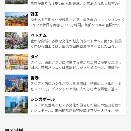
ク、伝統的なフラダンスなど、すべてがハワイの魅力を彩
ど、見どころがたくさん。また、カフェやワイン、オージ
自然が織りなす魅力的な観光地。活気あふれる大都市の台
っている。訪れるたびに新しい発見と感動が待っているハ
ービーフなどの食文化も豊かで、美味しいものであふれて
北やノスタルジックな町並みが人気な九份（ジォウフェ
ワイを、存分に味わってほしい。 なお、新着のハワイ情報
韓国
いる。アクティビティも充実しており、サーフィンやダイ
ン）、静ひつな山岳地帯である台湾東部など、都市の喧騒
は
コンテンツ一覧
を参照してほしい。
ビング、ハイキングなど、アウトドア好きにはたまらな
と山間の静けさが共存しており、訪れる人に新しい発見と
歴史ある王朝文化が残る一方で、最先端のファッションやK
い。オーストラリアの多彩な魅力を存分に味わいつくそ
驚きをもたらしてくれる。また、奥深い台湾の食文化も魅
-POPで世界を席巻している韓国。首都ソウルの宮殿や伝統
う。 なお、新着のオーストラリア情報は
コンテンツ一覧
を
力で、夜市などの屋台グルメから高級料理、ヘルシーで美
家屋が並ぶエリアでは韓国の歴史と文化に浸ることがで
参照してほしい。
ベトナム
容にもいいと評判のスイーツなど、バラエティ豊かな料理
き、地方に足を延ばせば四季折々の自然美を楽しむことが
が味わえる。 なお、新着の台湾情報は
コンテンツ一覧
を参
できる。そして、キムチや焼肉、絶品のストリートフード
豊かな自然と多様な文化が魅力的なベトナム。南北に細長
照してほしい。
まで、さまざまな韓国料理が待っている。夜には、韓国な
く伸びる国土には、広大な田園風景や青々とした山々、世
らではのナイトライフも堪能できる。あたたかいホスピタ
界遺産に登録された壮大な自然景観が点在し、都市部では
タイ
リティに包まれながら、韓国の多彩な魅力を心ゆくまで味
急速な発展と共に伝統が息づく。ハノイの古い町並みやホ
わってみてほしい。 なお、新着の韓国情報は
コンテンツ一
ーチミン市のフランス統治時代の建物も、独特の雰囲気を
タイは、東南アジアに位置する豊かな自然と歴史が息づく
覧
を参照してほしい。
醸し出している。また、バラエティの豊かさとおいしさで
国だ。首都バンコクは高層ビルが立ち並ぶ一方、伝統的な
世界中の食通を魅了してやまないベトナム料理も魅力のひ
寺院や市場がいたるところに点在し、古きよき文化と現代
香港
とつ。フォーやバインミー、ベトナムコーヒーなどは、ぜ
の活気が交差している。北部ではチェンマイなどの山岳地
ひ現地で味わいたい。どの地域を訪れてもあたたかい人々
帯で自然と触れ合い、南部ではプーケットやクラビの美し
アジアと西洋の文化が交わる香港は、特有のエネルギーを
が旅行者を迎えてくれるので、きっと忘れられない旅にな
いビーチでリゾート気分を楽しむことができる。タイ料理
もっている。ヴィクトリア湾に広がる壮大な景色、近未来
るはずだ。 なお、新着のベトナム情報は
コンテンツ一覧
を
は世界的に有名で、屋台から高級レストランまで味覚を刺
的なアートスポット、そして歴史と現代が融合した町並
参照してほしい。
シンガポール
激する。気候は一年中温暖で、どの季節にも異なる楽しみ
み、どこを訪れても感動するはず。観光スポットが密集し
が待っている。親しみやすいタイの人々、仏教を中心とし
ており、効率よく見どころを回れるのも魅力。息をのむよ
アジアの交差点として多文化が融合した独自の魅力を放つ
た文化、そして多様な観光資源が、訪れる旅人を魅了し続
うな絶景から文化的な体験まで、香港を存分に楽しみ尽く
シンガポール。未来的な建築物が並ぶマリーナベイ、歴史
ける。 なお、新着のタイ情報は
コンテンツ一覧
を参照して
そう。 なお、新着の香港情報は
コンテンツ一覧
を参照して
と伝統を感じられるエスニックタウン、多数の緑豊かな公
ほしい。
ほしい。
園や自然保護区など、自然が調和した近代的な景観と文化
の多様性あふれるカラフルな町は、どこを歩いても新しい
国と地域