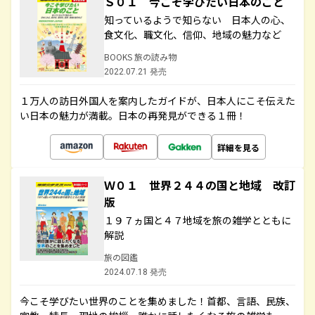
Ｓ０１ 今こそ学びたい日本のこと
知っているようで知らない 日本人の心、
食文化、職文化、信仰、地域の魅力など
BOOKS 旅の読み物
2022.07.21 発売
１万人の訪日外国人を案内したガイドが、日本人にこそ伝えた
い日本の魅力が満載。日本の再発見ができる１冊！
詳細を見る
Ｗ０１ 世界２４４の国と地域 改訂
版
１９７ヵ国と４７地域を旅の雑学とともに
解説
旅の図鑑
2024.07.18 発売
今こそ学びたい世界のことを集めました！首都、言語、民族、