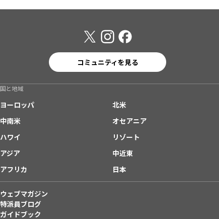
コミュニティを見る
国と地域
ヨーロッパ
北米
中南米
オセアニア
ハワイ
リゾート
アジア
中近東
アフリカ
日本
ウェブマガジン
特派員ブログ
ガイドブック