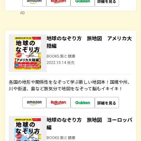
詳細を見る
AD
地球のなぞり方 旅地図 アメリカ大
陸編
BOOKS 旅と健康
2022.10.14 発売
各国の地形や関係性をなぞって学ぶ新しい地図本！国境や州、
川や街道、島など旅気分で地図をなぞって脳もイキイキ！
詳細を見る
地球のなぞり方 旅地図 ヨーロッパ
編
BOOKS 旅と健康