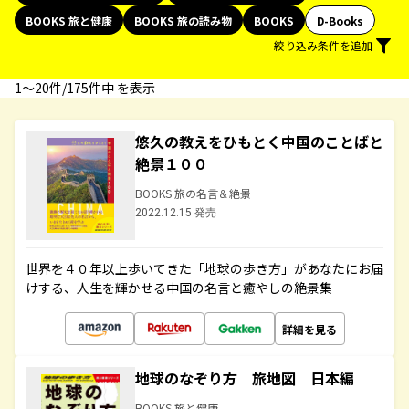
BOOKS 旅と健康
BOOKS 旅の読み物
BOOKS
D-Books
絞り込み条件を追加
1〜20件/175件中 を表示
悠久の教えをひもとく中国のことばと
絶景１００
BOOKS 旅の名言＆絶景
2022.12.15 発売
世界を４０年以上歩いてきた「地球の歩き方」があなたにお届
けする、人生を輝かせる中国の名言と癒やしの絶景集
詳細を見る
地球のなぞり方 旅地図 日本編
BOOKS 旅と健康