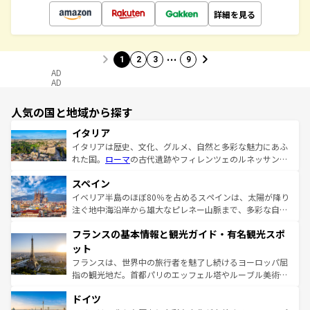
詳細を見る
…
1
2
3
9
AD
AD
人気の国と地域から探す
イタリア
イタリアは歴史、文化、グルメ、自然と多彩な魅力にあふ
れた国。
ローマ
の古代遺跡やフィレンツェのルネッサンス
美術、ヴェネツィアの運河など、歴史あるスポットはもち
スペイン
ろん、トスカーナの美しい田園風景やアマルフィ海岸の絶
景など、自然景観も見逃せない。観光の合間には、本場の
イベリア半島のほぼ80％を占めるスペインは、太陽が降り
ピザやパスタなど、絶品のイタリア料理を堪能することも
注ぐ地中海沿岸から雄大なピレネー山脈まで、多彩な自然
できる。朝目覚めてから夜眠るまで、すべての瞬間を楽し
と文化が詰まったヨーロッパ屈指の旅行先だ。多様な地域
フランスの基本情報と観光ガイド・有名観光スポ
ませてくれるイタリアで、忘れられない旅をしてみよう！
文化が根付くこの国では、情熱的なフラメンコ、熱気あふ
なお、新着のイタリア情報は
コンテンツ一覧
を参照してほ
れる闘牛、そして美味しいタパスが生活の一部となってい
ット
しい。
る。首都マドリードの洗練された雰囲気や、バルセロナの
フランスは、世界中の旅行者を魅了し続けるヨーロッパ屈
アートに溢れた街角から、地方では古代ローマ遺跡や中世
指の観光地だ。首都パリのエッフェル塔やルーブル美術館
の城塞都市、穏やかなビーチリゾートまで多彩な表情を見
といった象徴的なスポットから、田舎町の古風な美しさま
せる。地方によって風土や気候が異なるスペインはその個
ドイツ
で、幅広い魅力が詰まっている。華麗な宮殿、歴史的な大
性で訪れる人を魅了する。 なお、新着のスペイン情報は
コ