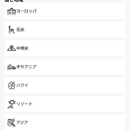
発見がある。さらに、治安のよさや充実した公共交通機関
も、旅行者にとっては魅力的なポイント。グルメも豊富
で、ホーカーズは地元の風情を楽しめる外せないスポット
ヨーロッパ
だ。訪れる人を飽きさせないシンガポールで、多様な魅力
を体感しよう。 なお、新着のシンガポール情報は
コンテン
ツ一覧
を参照してほしい。
北米
中南米
オセアニア
ハワイ
リゾート
アジア