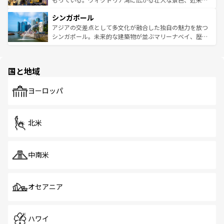
るはずだ。 なお、新着のベトナム情報は
コンテンツ一覧
を
は世界的に有名で、屋台から高級レストランまで味覚を刺
的なアートスポット、そして歴史と現代が融合した町並
参照してほしい。
シンガポール
激する。気候は一年中温暖で、どの季節にも異なる楽しみ
み、どこを訪れても感動するはず。観光スポットが密集し
が待っている。親しみやすいタイの人々、仏教を中心とし
ており、効率よく見どころを回れるのも魅力。息をのむよ
アジアの交差点として多文化が融合した独自の魅力を放つ
た文化、そして多様な観光資源が、訪れる旅人を魅了し続
うな絶景から文化的な体験まで、香港を存分に楽しみ尽く
シンガポール。未来的な建築物が並ぶマリーナベイ、歴史
ける。 なお、新着のタイ情報は
コンテンツ一覧
を参照して
そう。 なお、新着の香港情報は
コンテンツ一覧
を参照して
と伝統を感じられるエスニックタウン、多数の緑豊かな公
ほしい。
ほしい。
園や自然保護区など、自然が調和した近代的な景観と文化
の多様性あふれるカラフルな町は、どこを歩いても新しい
国と地域
発見がある。さらに、治安のよさや充実した公共交通機関
も、旅行者にとっては魅力的なポイント。グルメも豊富
で、ホーカーズは地元の風情を楽しめる外せないスポット
ヨーロッパ
だ。訪れる人を飽きさせないシンガポールで、多様な魅力
を体感しよう。 なお、新着のシンガポール情報は
コンテン
ツ一覧
を参照してほしい。
北米
中南米
オセアニア
ハワイ