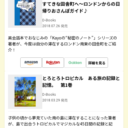
すてきな田舎町へ～ロンドンからの日
帰りおさんぽガイド♪
D-Books
2018.07.26 発売
英会話本でおなじみの「Kayoの“秘密のノート”」シリーズの
著者が、今度は自分の滞在するロンドン南東の田舎町をご紹
介！
詳細を見る
とろとろトロピカル ある旅の記録と
記憶。 第1巻
D-Books
2018.03.29 発売
子供の頃から夢見ていた南の島に滞在することになった筆者
が、島で出合うトロピカルでマジカルな45日間の記録と記