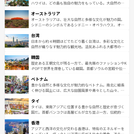
西部には大自然が広がり、グランドキャニオンやイエロー
ハワイは、どの島も独自の魅力をもっている。大自然の神
ストーン国立公園といった絶景が堪能できる。さらに、南
秘を感じたいなら、火山が生み出した壮大な景観を誇るハ
オーストラリア
部のニューオーリンズでは、音楽と美食が融合した独特の
ワイ島は見逃せない。また、定番の観光地といえばオアフ
文化が魅力。旅行者はアメリカの各地域で異なる魅力を楽
島だが、静かな自然を求めるならマウイ島やカウアイ島が
オーストラリアは、壮大な自然と多様な文化が魅力の国。
しみながら、その多様性と豊かな歴史を感じることができ
おすすめ。エメラルドグリーンに輝く海をはじめ、豊かな
シドニーのシンボルであるシドニー・オペラハウス、オー
るだろう。車でのロードトリップや列車の旅も、アメリカ
文化や歴史が息づいている。「アロハスピリット」と呼ば
ストラリア東海岸北部に広がる大サンゴ礁地帯グレートバ
ならではの贅沢な旅のスタイルだ。 なお、新着のアメリカ
台湾
れるおもてなしの心で訪れる人々を迎えてくれるハワイの
リアリーフや大陸中央部にそびえるウルル（エアーズロッ
情報は
コンテンツ一覧
を参照してほしい。
人々、おいしいローカルフードやハワイアンミュージッ
ク）、タスマニアの美しい原生林やケアンズの熱帯雨林な
日本から約４時間ほどでたどり着く台湾は、多彩な文化と
ク、伝統的なフラダンスなど、すべてがハワイの魅力を彩
ど、見どころがたくさん。また、カフェやワイン、オージ
自然が織りなす魅力的な観光地。活気あふれる大都市の台
っている。訪れるたびに新しい発見と感動が待っているハ
ービーフなどの食文化も豊かで、美味しいものであふれて
北やノスタルジックな町並みが人気な九份（ジォウフェ
ワイを、存分に味わってほしい。 なお、新着のハワイ情報
韓国
いる。アクティビティも充実しており、サーフィンやダイ
ン）、静ひつな山岳地帯である台湾東部など、都市の喧騒
は
コンテンツ一覧
を参照してほしい。
ビング、ハイキングなど、アウトドア好きにはたまらな
と山間の静けさが共存しており、訪れる人に新しい発見と
歴史ある王朝文化が残る一方で、最先端のファッションやK
い。オーストラリアの多彩な魅力を存分に味わいつくそ
驚きをもたらしてくれる。また、奥深い台湾の食文化も魅
-POPで世界を席巻している韓国。首都ソウルの宮殿や伝統
う。 なお、新着のオーストラリア情報は
コンテンツ一覧
を
力で、夜市などの屋台グルメから高級料理、ヘルシーで美
家屋が並ぶエリアでは韓国の歴史と文化に浸ることがで
参照してほしい。
ベトナム
容にもいいと評判のスイーツなど、バラエティ豊かな料理
き、地方に足を延ばせば四季折々の自然美を楽しむことが
が味わえる。 なお、新着の台湾情報は
コンテンツ一覧
を参
できる。そして、キムチや焼肉、絶品のストリートフード
豊かな自然と多様な文化が魅力的なベトナム。南北に細長
照してほしい。
まで、さまざまな韓国料理が待っている。夜には、韓国な
く伸びる国土には、広大な田園風景や青々とした山々、世
らではのナイトライフも堪能できる。あたたかいホスピタ
界遺産に登録された壮大な自然景観が点在し、都市部では
タイ
リティに包まれながら、韓国の多彩な魅力を心ゆくまで味
急速な発展と共に伝統が息づく。ハノイの古い町並みやホ
わってみてほしい。 なお、新着の韓国情報は
コンテンツ一
ーチミン市のフランス統治時代の建物も、独特の雰囲気を
タイは、東南アジアに位置する豊かな自然と歴史が息づく
覧
を参照してほしい。
醸し出している。また、バラエティの豊かさとおいしさで
国だ。首都バンコクは高層ビルが立ち並ぶ一方、伝統的な
世界中の食通を魅了してやまないベトナム料理も魅力のひ
寺院や市場がいたるところに点在し、古きよき文化と現代
香港
とつ。フォーやバインミー、ベトナムコーヒーなどは、ぜ
の活気が交差している。北部ではチェンマイなどの山岳地
ひ現地で味わいたい。どの地域を訪れてもあたたかい人々
帯で自然と触れ合い、南部ではプーケットやクラビの美し
アジアと西洋の文化が交わる香港は、特有のエネルギーを
が旅行者を迎えてくれるので、きっと忘れられない旅にな
いビーチでリゾート気分を楽しむことができる。タイ料理
もっている。ヴィクトリア湾に広がる壮大な景色、近未来