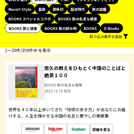
Resort Style
島旅
御朱印
歴史時代
旅の図鑑
BOOKS スペシャルコラボ
BOOKS 旅の名言＆絶景
BOOKS 旅と健康
BOOKS 旅の読み物
BOOKS
D-Books
絞り込み条件を追加
1〜20件/359件中 を表示
悠久の教えをひもとく中国のことばと
絶景１００
BOOKS 旅の名言＆絶景
2022.12.15 発売
世界を４０年以上歩いてきた「地球の歩き方」があなたにお届
けする、人生を輝かせる中国の名言と癒やしの絶景集
詳細を見る