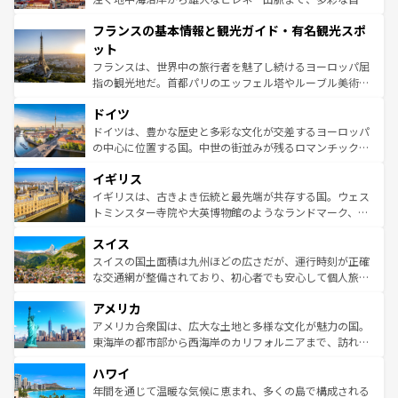
できる。朝目覚めてから夜眠るまで、すべての瞬間を楽し
と文化が詰まったヨーロッパ屈指の旅行先だ。多様な地域
フランスの基本情報と観光ガイド・有名観光スポ
ませてくれるイタリアで、忘れられない旅をしてみよう！
文化が根付くこの国では、情熱的なフラメンコ、熱気あふ
なお、新着のイタリア情報は
コンテンツ一覧
を参照してほ
れる闘牛、そして美味しいタパスが生活の一部となってい
ット
しい。
る。首都マドリードの洗練された雰囲気や、バルセロナの
フランスは、世界中の旅行者を魅了し続けるヨーロッパ屈
アートに溢れた街角から、地方では古代ローマ遺跡や中世
指の観光地だ。首都パリのエッフェル塔やルーブル美術館
の城塞都市、穏やかなビーチリゾートまで多彩な表情を見
といった象徴的なスポットから、田舎町の古風な美しさま
せる。地方によって風土や気候が異なるスペインはその個
ドイツ
で、幅広い魅力が詰まっている。華麗な宮殿、歴史的な大
性で訪れる人を魅了する。 なお、新着のスペイン情報は
コ
聖堂、美しいビーチ、そして豊かな自然が、訪れる者を心
ドイツは、豊かな歴史と多彩な文化が交差するヨーロッパ
ンテンツ一覧
を参照してほしい。
から魅了する。また、フランスは美食の国としても知ら
の中心に位置する国。中世の街並みが残るロマンチック街
れ、フランス料理はユネスコ無形文化遺産にも登録されて
道から、未来を先取りするようなモダンな都市まで多様な
イギリス
いる。シャンパンの発祥地であるランス、プロヴァンスの
顔を持つこの国は、どこを歩いても飽きることがない。ベ
香り高いラベンダー畑など、多彩な楽しみ方が可能だ。さ
ルリンの文化的活気、バイエルン州のアルプスの絶景、そ
イギリスは、古きよき伝統と最先端が共存する国。ウェス
らに、パリ以外の地域にも魅力が溢れており、どの街角に
してライン川沿いのワイン畑といった風景は必見。ビール
トミンスター寺院や大英博物館のようなランドマーク、歴
も豊かな歴史と文化が息づいている。パリ以外の個性あふ
とソーセージを味わいながら地元の人と過ごす楽しい時間
史ある大学都市、美しい丘陵地帯や牧歌的な風景など、エ
れる地方に足を運ぶとそれぞれで全く異なる文化を体験で
スイス
は、お酒好きな人にはぜひ体験してほしい。 なお、新着の
リアごとに異なる魅力がある。また、優雅なアフタヌーン
きるだろう。 なお、新着のフランス情報は
コンテンツ一覧
ドイツ情報は
コンテンツ一覧
を参照してほしい。
ティー、ビール好きにはたまらない英国パブ、サッカー観
スイスの国土面積は九州ほどの広さだが、運行時刻が正確
を参照してほしい。
戦など、本場だからこそできる体験も豊富。イギリスを旅
な交通網が整備されており、初心者でも安心して個人旅行
して楽しみつくそう。 なお、新着のイギリス情報は
コンテ
を楽しめる。日本同様に時刻表どおりの旅が可能だ。中世
アメリカ
ンツ一覧
を参照してほしい。
の建物がそのまま残る町や、スイスならではのユニークな
博物館もあり、アルプス観光だけでなく町歩きも満喫する
アメリカ合衆国は、広大な土地と多様な文化が魅力の国。
ことができる。国民の所得が高いため物価も高いが、旅行
東海岸の都市部から西海岸のカリフォルニアまで、訪れる
者向けの交通パス提供のサービスもあり、うまく活用すれ
場所ごとに異なる風景と体験が待っている。ニューヨーク
ハワイ
ば市内交通費無料で観光を楽しむこともできる。 なお、新
のような巨大都市は、観光、ショッピング、エンターテイ
着のスイス情報は
コンテンツ一覧
を参照してほしい。
ンメントが詰まった刺激的なスポットだ。一方、アメリカ
年間を通じて温暖な気候に恵まれ、多くの島で構成される