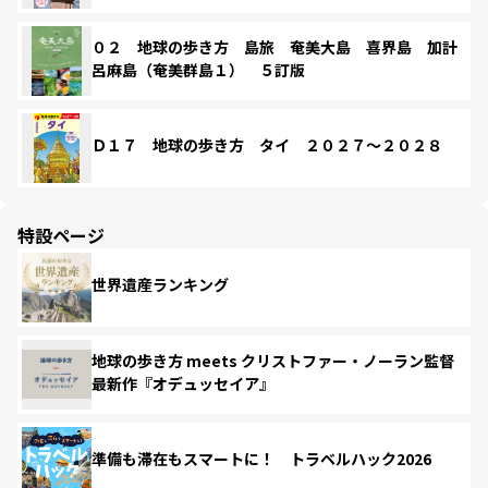
０２ 地球の歩き方 島旅 奄美大島 喜界島 加計
呂麻島（奄美群島１） ５訂版
Ｄ１７ 地球の歩き方 タイ ２０２７～２０２８
特設ページ
世界遺産ランキング
地球の歩き方 meets クリストファー・ノーラン監督
最新作『オデュッセイア』
準備も滞在もスマートに！ トラベルハック2026