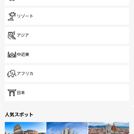
リゾート
アジア
中近東
アフリカ
日本
人気スポット