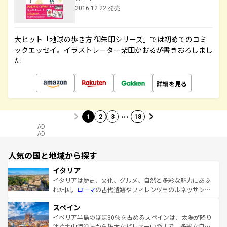
2016.12.22 発売
大ヒット「地球の歩き方 御朱印シリーズ」では初めてのコミ
ックエッセイ。イラストレーター柴田かおるが書きおろしまし
た
詳細を見る
…
1
2
3
18
AD
AD
人気の国と地域から探す
イタリア
イタリアは歴史、文化、グルメ、自然と多彩な魅力にあふ
れた国。
ローマ
の古代遺跡やフィレンツェのルネッサンス
美術、ヴェネツィアの運河など、歴史あるスポットはもち
スペイン
ろん、トスカーナの美しい田園風景やアマルフィ海岸の絶
景など、自然景観も見逃せない。観光の合間には、本場の
イベリア半島のほぼ80％を占めるスペインは、太陽が降り
ピザやパスタなど、絶品のイタリア料理を堪能することも
注ぐ地中海沿岸から雄大なピレネー山脈まで、多彩な自然