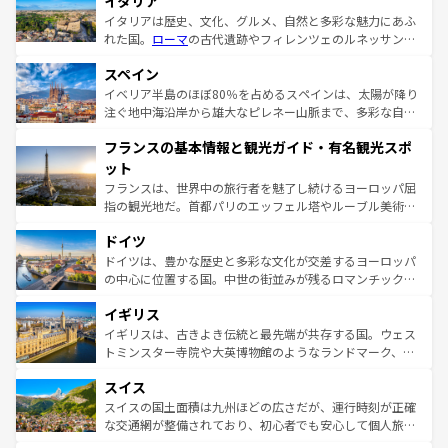
イタリア
イタリアは歴史、文化、グルメ、自然と多彩な魅力にあふ
れた国。
ローマ
の古代遺跡やフィレンツェのルネッサンス
美術、ヴェネツィアの運河など、歴史あるスポットはもち
スペイン
ろん、トスカーナの美しい田園風景やアマルフィ海岸の絶
景など、自然景観も見逃せない。観光の合間には、本場の
イベリア半島のほぼ80％を占めるスペインは、太陽が降り
ピザやパスタなど、絶品のイタリア料理を堪能することも
注ぐ地中海沿岸から雄大なピレネー山脈まで、多彩な自然
できる。朝目覚めてから夜眠るまで、すべての瞬間を楽し
と文化が詰まったヨーロッパ屈指の旅行先だ。多様な地域
フランスの基本情報と観光ガイド・有名観光スポ
ませてくれるイタリアで、忘れられない旅をしてみよう！
文化が根付くこの国では、情熱的なフラメンコ、熱気あふ
なお、新着のイタリア情報は
コンテンツ一覧
を参照してほ
れる闘牛、そして美味しいタパスが生活の一部となってい
ット
しい。
る。首都マドリードの洗練された雰囲気や、バルセロナの
フランスは、世界中の旅行者を魅了し続けるヨーロッパ屈
アートに溢れた街角から、地方では古代ローマ遺跡や中世
指の観光地だ。首都パリのエッフェル塔やルーブル美術館
の城塞都市、穏やかなビーチリゾートまで多彩な表情を見
といった象徴的なスポットから、田舎町の古風な美しさま
せる。地方によって風土や気候が異なるスペインはその個
ドイツ
で、幅広い魅力が詰まっている。華麗な宮殿、歴史的な大
性で訪れる人を魅了する。 なお、新着のスペイン情報は
コ
聖堂、美しいビーチ、そして豊かな自然が、訪れる者を心
ドイツは、豊かな歴史と多彩な文化が交差するヨーロッパ
ンテンツ一覧
を参照してほしい。
から魅了する。また、フランスは美食の国としても知ら
の中心に位置する国。中世の街並みが残るロマンチック街
れ、フランス料理はユネスコ無形文化遺産にも登録されて
道から、未来を先取りするようなモダンな都市まで多様な
イギリス
いる。シャンパンの発祥地であるランス、プロヴァンスの
顔を持つこの国は、どこを歩いても飽きることがない。ベ
香り高いラベンダー畑など、多彩な楽しみ方が可能だ。さ
ルリンの文化的活気、バイエルン州のアルプスの絶景、そ
イギリスは、古きよき伝統と最先端が共存する国。ウェス
らに、パリ以外の地域にも魅力が溢れており、どの街角に
してライン川沿いのワイン畑といった風景は必見。ビール
トミンスター寺院や大英博物館のようなランドマーク、歴
も豊かな歴史と文化が息づいている。パリ以外の個性あふ
とソーセージを味わいながら地元の人と過ごす楽しい時間
史ある大学都市、美しい丘陵地帯や牧歌的な風景など、エ
れる地方に足を運ぶとそれぞれで全く異なる文化を体験で
スイス
は、お酒好きな人にはぜひ体験してほしい。 なお、新着の
リアごとに異なる魅力がある。また、優雅なアフタヌーン
きるだろう。 なお、新着のフランス情報は
コンテンツ一覧
ドイツ情報は
コンテンツ一覧
を参照してほしい。
ティー、ビール好きにはたまらない英国パブ、サッカー観
スイスの国土面積は九州ほどの広さだが、運行時刻が正確
を参照してほしい。
戦など、本場だからこそできる体験も豊富。イギリスを旅
な交通網が整備されており、初心者でも安心して個人旅行
して楽しみつくそう。 なお、新着のイギリス情報は
コンテ
を楽しめる。日本同様に時刻表どおりの旅が可能だ。中世