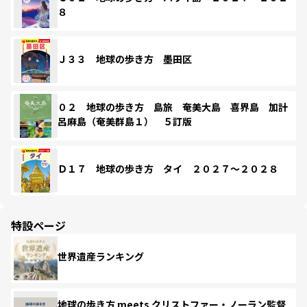
８
Ｊ３３ 地球の歩き方 墨田区
０２ 地球の歩き方 島旅 奄美大島 喜界島 加計
呂麻島（奄美群島１） ５訂版
Ｄ１７ 地球の歩き方 タイ ２０２７～２０２８
特設ページ
世界遺産ランキング
地球の歩き方 meets クリストファー・ノーラン監督