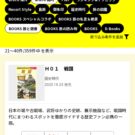
Resort Style
島旅
御朱印
歴史時代
旅の図鑑
BOOKS スペシャルコラボ
BOOKS 旅の名言＆絶景
BOOKS 旅と健康
BOOKS 旅の読み物
BOOKS
D-Books
絞り込み条件を追加
21〜40件/359件中 を表示
Ｈ０１ 戦国
歴史時代
2025.10.23 発売
日本の城や古戦場、武将ゆかりの史跡、展示施設など、戦国時
代にまつわるスポットを徹底ガイドする歴史ファン必携の一
冊。