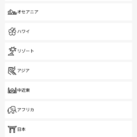
オセアニア
ハワイ
リゾート
アジア
中近東
アフリカ
日本