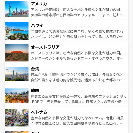
アメリカ
ンツ一覧
を参照してほしい。
の建物がそのまま残る町や、スイスならではのユニークな
博物館もあり、アルプス観光だけでなく町歩きも満喫する
アメリカ合衆国は、広大な土地と多様な文化が魅力の国。
ことができる。国民の所得が高いため物価も高いが、旅行
東海岸の都市部から西海岸のカリフォルニアまで、訪れる
者向けの交通パス提供のサービスもあり、うまく活用すれ
場所ごとに異なる風景と体験が待っている。ニューヨーク
ハワイ
ば市内交通費無料で観光を楽しむこともできる。 なお、新
のような巨大都市は、観光、ショッピング、エンターテイ
着のスイス情報は
コンテンツ一覧
を参照してほしい。
ンメントが詰まった刺激的なスポットだ。一方、アメリカ
年間を通じて温暖な気候に恵まれ、多くの島で構成される
西部には大自然が広がり、グランドキャニオンやイエロー
ハワイは、どの島も独自の魅力をもっている。大自然の神
ストーン国立公園といった絶景が堪能できる。さらに、南
秘を感じたいなら、火山が生み出した壮大な景観を誇るハ
オーストラリア
部のニューオーリンズでは、音楽と美食が融合した独特の
ワイ島は見逃せない。また、定番の観光地といえばオアフ
文化が魅力。旅行者はアメリカの各地域で異なる魅力を楽
島だが、静かな自然を求めるならマウイ島やカウアイ島が
オーストラリアは、壮大な自然と多様な文化が魅力の国。
しみながら、その多様性と豊かな歴史を感じることができ
おすすめ。エメラルドグリーンに輝く海をはじめ、豊かな
シドニーのシンボルであるシドニー・オペラハウス、オー
るだろう。車でのロードトリップや列車の旅も、アメリカ
文化や歴史が息づいている。「アロハスピリット」と呼ば
ストラリア東海岸北部に広がる大サンゴ礁地帯グレートバ
ならではの贅沢な旅のスタイルだ。 なお、新着のアメリカ
台湾
れるおもてなしの心で訪れる人々を迎えてくれるハワイの
リアリーフや大陸中央部にそびえるウルル（エアーズロッ
情報は
コンテンツ一覧
を参照してほしい。
人々、おいしいローカルフードやハワイアンミュージッ
ク）、タスマニアの美しい原生林やケアンズの熱帯雨林な
日本から約４時間ほどでたどり着く台湾は、多彩な文化と
ク、伝統的なフラダンスなど、すべてがハワイの魅力を彩
ど、見どころがたくさん。また、カフェやワイン、オージ
自然が織りなす魅力的な観光地。活気あふれる大都市の台
っている。訪れるたびに新しい発見と感動が待っているハ
ービーフなどの食文化も豊かで、美味しいものであふれて
北やノスタルジックな町並みが人気な九份（ジォウフェ
ワイを、存分に味わってほしい。 なお、新着のハワイ情報
韓国
いる。アクティビティも充実しており、サーフィンやダイ
ン）、静ひつな山岳地帯である台湾東部など、都市の喧騒
は
コンテンツ一覧
を参照してほしい。
ビング、ハイキングなど、アウトドア好きにはたまらな
と山間の静けさが共存しており、訪れる人に新しい発見と
歴史ある王朝文化が残る一方で、最先端のファッションやK
い。オーストラリアの多彩な魅力を存分に味わいつくそ
驚きをもたらしてくれる。また、奥深い台湾の食文化も魅
-POPで世界を席巻している韓国。首都ソウルの宮殿や伝統
う。 なお、新着のオーストラリア情報は
コンテンツ一覧
を
力で、夜市などの屋台グルメから高級料理、ヘルシーで美
家屋が並ぶエリアでは韓国の歴史と文化に浸ることがで
参照してほしい。
ベトナム
容にもいいと評判のスイーツなど、バラエティ豊かな料理
き、地方に足を延ばせば四季折々の自然美を楽しむことが
が味わえる。 なお、新着の台湾情報は
コンテンツ一覧
を参
できる。そして、キムチや焼肉、絶品のストリートフード
豊かな自然と多様な文化が魅力的なベトナム。南北に細長
照してほしい。
まで、さまざまな韓国料理が待っている。夜には、韓国な
く伸びる国土には、広大な田園風景や青々とした山々、世
らではのナイトライフも堪能できる。あたたかいホスピタ
界遺産に登録された壮大な自然景観が点在し、都市部では