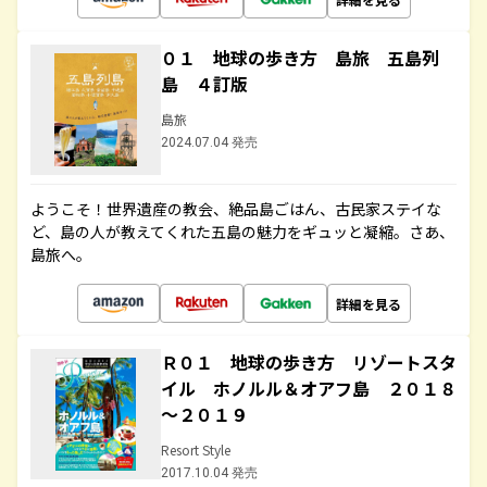
０１ 地球の歩き方 島旅 五島列
島 ４訂版
島旅
2024.07.04 発売
ようこそ！世界遺産の教会、絶品島ごはん、古民家ステイな
ど、島の人が教えてくれた五島の魅力をギュッと凝縮。さあ、
島旅へ。
詳細を見る
Ｒ０１ 地球の歩き方 リゾートスタ
イル ホノルル＆オアフ島 ２０１８
～２０１９
Resort Style
2017.10.04 発売