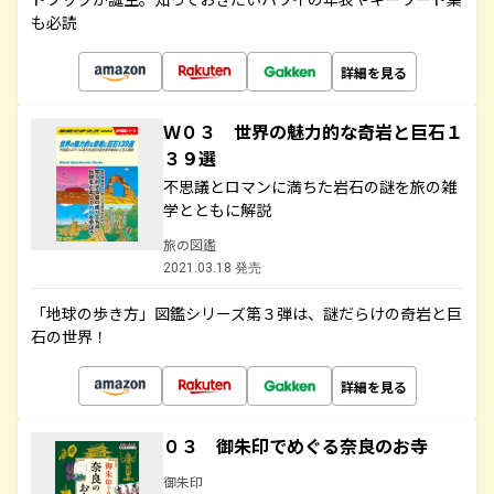
も必読
詳細を見る
Ｗ０３ 世界の魅力的な奇岩と巨石１
３９選
不思議とロマンに満ちた岩石の謎を旅の雑
学とともに解説
旅の図鑑
2021.03.18 発売
「地球の歩き方」図鑑シリーズ第３弾は、謎だらけの奇岩と巨
石の世界！
詳細を見る
０３ 御朱印でめぐる奈良のお寺
御朱印