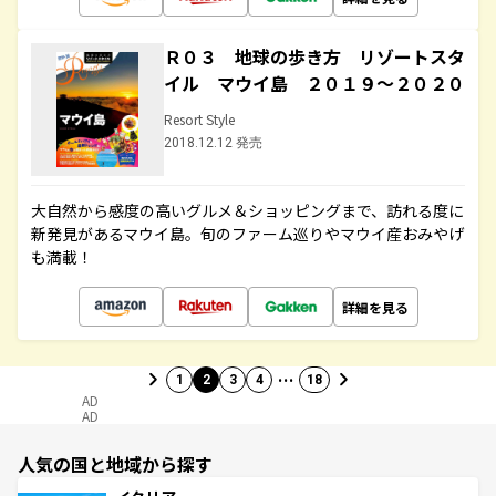
Ｒ０３ 地球の歩き方 リゾートスタ
イル マウイ島 ２０１９～２０２０
Resort Style
2018.12.12 発売
大自然から感度の高いグルメ＆ショッピングまで、訪れる度に
新発見があるマウイ島。旬のファーム巡りやマウイ産おみやげ
も満載！
詳細を見る
…
1
2
3
4
18
AD
AD
人気の国と地域から探す