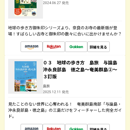
2024.06.27 発売
地球の歩き方御朱印シリーズより、奈良のお寺の最新版が登
場！すばらしい古寺と御朱印の数々に合いに出かけませんか？
詳細を見る
０３ 地球の歩き方 島旅 与論島
沖永良部島 徳之島～奄美群島②～
３訂版
島旅
2025.12.11 発売
見たことのない世界に心奪われる！ 奄美群島南部「与論島・
沖永良部島・徳之島」の三島だけをフィーチャーした完全ガイ
ド。
詳細を見る