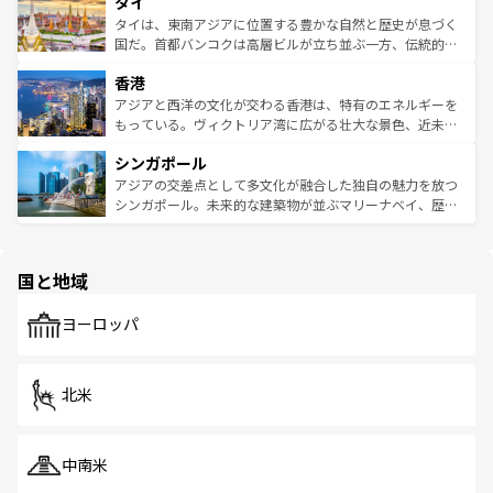
タイ
リティに包まれながら、韓国の多彩な魅力を心ゆくまで味
急速な発展と共に伝統が息づく。ハノイの古い町並みやホ
わってみてほしい。 なお、新着の韓国情報は
コンテンツ一
ーチミン市のフランス統治時代の建物も、独特の雰囲気を
タイは、東南アジアに位置する豊かな自然と歴史が息づく
覧
を参照してほしい。
醸し出している。また、バラエティの豊かさとおいしさで
国だ。首都バンコクは高層ビルが立ち並ぶ一方、伝統的な
世界中の食通を魅了してやまないベトナム料理も魅力のひ
寺院や市場がいたるところに点在し、古きよき文化と現代
香港
とつ。フォーやバインミー、ベトナムコーヒーなどは、ぜ
の活気が交差している。北部ではチェンマイなどの山岳地
ひ現地で味わいたい。どの地域を訪れてもあたたかい人々
帯で自然と触れ合い、南部ではプーケットやクラビの美し
アジアと西洋の文化が交わる香港は、特有のエネルギーを
が旅行者を迎えてくれるので、きっと忘れられない旅にな
いビーチでリゾート気分を楽しむことができる。タイ料理
もっている。ヴィクトリア湾に広がる壮大な景色、近未来
るはずだ。 なお、新着のベトナム情報は
コンテンツ一覧
を
は世界的に有名で、屋台から高級レストランまで味覚を刺
的なアートスポット、そして歴史と現代が融合した町並
参照してほしい。
シンガポール
激する。気候は一年中温暖で、どの季節にも異なる楽しみ
み、どこを訪れても感動するはず。観光スポットが密集し
が待っている。親しみやすいタイの人々、仏教を中心とし
ており、効率よく見どころを回れるのも魅力。息をのむよ
アジアの交差点として多文化が融合した独自の魅力を放つ
た文化、そして多様な観光資源が、訪れる旅人を魅了し続
うな絶景から文化的な体験まで、香港を存分に楽しみ尽く
シンガポール。未来的な建築物が並ぶマリーナベイ、歴史
ける。 なお、新着のタイ情報は
コンテンツ一覧
を参照して
そう。 なお、新着の香港情報は
コンテンツ一覧
を参照して
と伝統を感じられるエスニックタウン、多数の緑豊かな公
ほしい。
ほしい。
園や自然保護区など、自然が調和した近代的な景観と文化
の多様性あふれるカラフルな町は、どこを歩いても新しい
国と地域
発見がある。さらに、治安のよさや充実した公共交通機関
も、旅行者にとっては魅力的なポイント。グルメも豊富
で、ホーカーズは地元の風情を楽しめる外せないスポット
ヨーロッパ
だ。訪れる人を飽きさせないシンガポールで、多様な魅力
を体感しよう。 なお、新着のシンガポール情報は
コンテン
ツ一覧
を参照してほしい。
北米
中南米