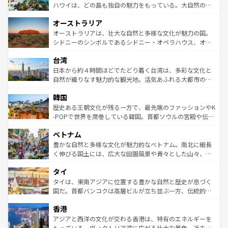
西部には大自然が広がり、グランドキャニオンやイエロー
ハワイは、どの島も独自の魅力をもっている。大自然の神
ストーン国立公園といった絶景が堪能できる。さらに、南
秘を感じたいなら、火山が生み出した壮大な景観を誇るハ
オーストラリア
部のニューオーリンズでは、音楽と美食が融合した独特の
ワイ島は見逃せない。また、定番の観光地といえばオアフ
文化が魅力。旅行者はアメリカの各地域で異なる魅力を楽
島だが、静かな自然を求めるならマウイ島やカウアイ島が
オーストラリアは、壮大な自然と多様な文化が魅力の国。
しみながら、その多様性と豊かな歴史を感じることができ
おすすめ。エメラルドグリーンに輝く海をはじめ、豊かな
シドニーのシンボルであるシドニー・オペラハウス、オー
るだろう。車でのロードトリップや列車の旅も、アメリカ
文化や歴史が息づいている。「アロハスピリット」と呼ば
ストラリア東海岸北部に広がる大サンゴ礁地帯グレートバ
ならではの贅沢な旅のスタイルだ。 なお、新着のアメリカ
台湾
れるおもてなしの心で訪れる人々を迎えてくれるハワイの
リアリーフや大陸中央部にそびえるウルル（エアーズロッ
情報は
コンテンツ一覧
を参照してほしい。
人々、おいしいローカルフードやハワイアンミュージッ
ク）、タスマニアの美しい原生林やケアンズの熱帯雨林な
日本から約４時間ほどでたどり着く台湾は、多彩な文化と
ク、伝統的なフラダンスなど、すべてがハワイの魅力を彩
ど、見どころがたくさん。また、カフェやワイン、オージ
自然が織りなす魅力的な観光地。活気あふれる大都市の台
っている。訪れるたびに新しい発見と感動が待っているハ
ービーフなどの食文化も豊かで、美味しいものであふれて
北やノスタルジックな町並みが人気な九份（ジォウフェ
ワイを、存分に味わってほしい。 なお、新着のハワイ情報
韓国
いる。アクティビティも充実しており、サーフィンやダイ
ン）、静ひつな山岳地帯である台湾東部など、都市の喧騒
は
コンテンツ一覧
を参照してほしい。
ビング、ハイキングなど、アウトドア好きにはたまらな
と山間の静けさが共存しており、訪れる人に新しい発見と
歴史ある王朝文化が残る一方で、最先端のファッションやK
い。オーストラリアの多彩な魅力を存分に味わいつくそ
驚きをもたらしてくれる。また、奥深い台湾の食文化も魅
-POPで世界を席巻している韓国。首都ソウルの宮殿や伝統
う。 なお、新着のオーストラリア情報は
コンテンツ一覧
を
力で、夜市などの屋台グルメから高級料理、ヘルシーで美
家屋が並ぶエリアでは韓国の歴史と文化に浸ることがで
参照してほしい。
ベトナム
容にもいいと評判のスイーツなど、バラエティ豊かな料理
き、地方に足を延ばせば四季折々の自然美を楽しむことが
が味わえる。 なお、新着の台湾情報は
コンテンツ一覧
を参
できる。そして、キムチや焼肉、絶品のストリートフード
豊かな自然と多様な文化が魅力的なベトナム。南北に細長
照してほしい。
まで、さまざまな韓国料理が待っている。夜には、韓国な
く伸びる国土には、広大な田園風景や青々とした山々、世
らではのナイトライフも堪能できる。あたたかいホスピタ
界遺産に登録された壮大な自然景観が点在し、都市部では
タイ
リティに包まれながら、韓国の多彩な魅力を心ゆくまで味
急速な発展と共に伝統が息づく。ハノイの古い町並みやホ
わってみてほしい。 なお、新着の韓国情報は
コンテンツ一
ーチミン市のフランス統治時代の建物も、独特の雰囲気を
タイは、東南アジアに位置する豊かな自然と歴史が息づく
覧
を参照してほしい。
醸し出している。また、バラエティの豊かさとおいしさで
国だ。首都バンコクは高層ビルが立ち並ぶ一方、伝統的な
世界中の食通を魅了してやまないベトナム料理も魅力のひ
寺院や市場がいたるところに点在し、古きよき文化と現代
香港
とつ。フォーやバインミー、ベトナムコーヒーなどは、ぜ
の活気が交差している。北部ではチェンマイなどの山岳地
ひ現地で味わいたい。どの地域を訪れてもあたたかい人々
帯で自然と触れ合い、南部ではプーケットやクラビの美し
アジアと西洋の文化が交わる香港は、特有のエネルギーを
が旅行者を迎えてくれるので、きっと忘れられない旅にな
いビーチでリゾート気分を楽しむことができる。タイ料理
もっている。ヴィクトリア湾に広がる壮大な景色、近未来