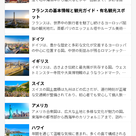
できる。朝目覚めてから夜眠るまで、すべての瞬間を楽し
と文化が詰まったヨーロッパ屈指の旅行先だ。多様な地域
フランスの基本情報と観光ガイド・有名観光スポ
ませてくれるイタリアで、忘れられない旅をしてみよう！
文化が根付くこの国では、情熱的なフラメンコ、熱気あふ
なお、新着のイタリア情報は
コンテンツ一覧
を参照してほ
れる闘牛、そして美味しいタパスが生活の一部となってい
ット
しい。
る。首都マドリードの洗練された雰囲気や、バルセロナの
フランスは、世界中の旅行者を魅了し続けるヨーロッパ屈
アートに溢れた街角から、地方では古代ローマ遺跡や中世
指の観光地だ。首都パリのエッフェル塔やルーブル美術館
の城塞都市、穏やかなビーチリゾートまで多彩な表情を見
といった象徴的なスポットから、田舎町の古風な美しさま
せる。地方によって風土や気候が異なるスペインはその個
ドイツ
で、幅広い魅力が詰まっている。華麗な宮殿、歴史的な大
性で訪れる人を魅了する。 なお、新着のスペイン情報は
コ
聖堂、美しいビーチ、そして豊かな自然が、訪れる者を心
ドイツは、豊かな歴史と多彩な文化が交差するヨーロッパ
ンテンツ一覧
を参照してほしい。
から魅了する。また、フランスは美食の国としても知ら
の中心に位置する国。中世の街並みが残るロマンチック街
れ、フランス料理はユネスコ無形文化遺産にも登録されて
道から、未来を先取りするようなモダンな都市まで多様な
イギリス
いる。シャンパンの発祥地であるランス、プロヴァンスの
顔を持つこの国は、どこを歩いても飽きることがない。ベ
香り高いラベンダー畑など、多彩な楽しみ方が可能だ。さ
ルリンの文化的活気、バイエルン州のアルプスの絶景、そ
イギリスは、古きよき伝統と最先端が共存する国。ウェス
らに、パリ以外の地域にも魅力が溢れており、どの街角に
してライン川沿いのワイン畑といった風景は必見。ビール
トミンスター寺院や大英博物館のようなランドマーク、歴
も豊かな歴史と文化が息づいている。パリ以外の個性あふ
とソーセージを味わいながら地元の人と過ごす楽しい時間
史ある大学都市、美しい丘陵地帯や牧歌的な風景など、エ
れる地方に足を運ぶとそれぞれで全く異なる文化を体験で
スイス
は、お酒好きな人にはぜひ体験してほしい。 なお、新着の
リアごとに異なる魅力がある。また、優雅なアフタヌーン
きるだろう。 なお、新着のフランス情報は
コンテンツ一覧
ドイツ情報は
コンテンツ一覧
を参照してほしい。
ティー、ビール好きにはたまらない英国パブ、サッカー観
スイスの国土面積は九州ほどの広さだが、運行時刻が正確
を参照してほしい。
戦など、本場だからこそできる体験も豊富。イギリスを旅
な交通網が整備されており、初心者でも安心して個人旅行
して楽しみつくそう。 なお、新着のイギリス情報は
コンテ
を楽しめる。日本同様に時刻表どおりの旅が可能だ。中世
アメリカ
ンツ一覧
を参照してほしい。
の建物がそのまま残る町や、スイスならではのユニークな
博物館もあり、アルプス観光だけでなく町歩きも満喫する
アメリカ合衆国は、広大な土地と多様な文化が魅力の国。
ことができる。国民の所得が高いため物価も高いが、旅行
東海岸の都市部から西海岸のカリフォルニアまで、訪れる
者向けの交通パス提供のサービスもあり、うまく活用すれ
場所ごとに異なる風景と体験が待っている。ニューヨーク
ハワイ
ば市内交通費無料で観光を楽しむこともできる。 なお、新
のような巨大都市は、観光、ショッピング、エンターテイ
着のスイス情報は
コンテンツ一覧
を参照してほしい。
ンメントが詰まった刺激的なスポットだ。一方、アメリカ
年間を通じて温暖な気候に恵まれ、多くの島で構成される