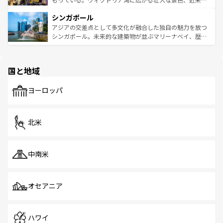
るはずだ。 なお、新着のベトナム情報は
コンテンツ一覧
を
は世界的に有名で、屋台から高級レストランまで味覚を刺
的なアートスポット、そして歴史と現代が融合した町並
参照してほしい。
シンガポール
激する。気候は一年中温暖で、どの季節にも異なる楽しみ
み、どこを訪れても感動するはず。観光スポットが密集し
が待っている。親しみやすいタイの人々、仏教を中心とし
ており、効率よく見どころを回れるのも魅力。息をのむよ
アジアの交差点として多文化が融合した独自の魅力を放つ
た文化、そして多様な観光資源が、訪れる旅人を魅了し続
うな絶景から文化的な体験まで、香港を存分に楽しみ尽く
シンガポール。未来的な建築物が並ぶマリーナベイ、歴史
ける。 なお、新着のタイ情報は
コンテンツ一覧
を参照して
そう。 なお、新着の香港情報は
コンテンツ一覧
を参照して
と伝統を感じられるエスニックタウン、多数の緑豊かな公
ほしい。
ほしい。
園や自然保護区など、自然が調和した近代的な景観と文化
の多様性あふれるカラフルな町は、どこを歩いても新しい
国と地域
発見がある。さらに、治安のよさや充実した公共交通機関
も、旅行者にとっては魅力的なポイント。グルメも豊富
で、ホーカーズは地元の風情を楽しめる外せないスポット
ヨーロッパ
だ。訪れる人を飽きさせないシンガポールで、多様な魅力
を体感しよう。 なお、新着のシンガポール情報は
コンテン
ツ一覧
を参照してほしい。
北米
中南米
オセアニア
ハワイ