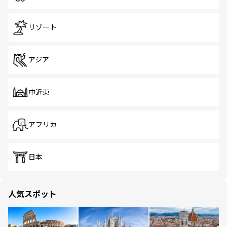
リゾート
アジア
中近東
アフリカ
日本
人気スポット