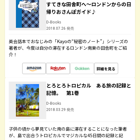
すてきな田舎町へ～ロンドンからの日
帰りおさんぽガイド♪
D-Books
2018.07.26 発売
英会話本でおなじみの「Kayoの“秘密のノート”」シリーズの
著者が、今度は自分の滞在するロンドン南東の田舎町をご紹
介！
詳細を見る
とろとろトロピカル ある旅の記録と
記憶。 第1巻
D-Books
2018.03.29 発売
子供の頃から夢見ていた南の島に滞在することになった筆者
が、島で出合うトロピカルでマジカルな45日間の記録と記