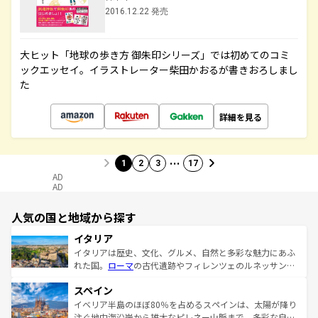
2016.12.22 発売
大ヒット「地球の歩き方 御朱印シリーズ」では初めてのコミ
ックエッセイ。イラストレーター柴田かおるが書きおろしまし
た
詳細を見る
…
1
2
3
17
AD
AD
人気の国と地域から探す
イタリア
イタリアは歴史、文化、グルメ、自然と多彩な魅力にあふ
れた国。
ローマ
の古代遺跡やフィレンツェのルネッサンス
美術、ヴェネツィアの運河など、歴史あるスポットはもち
スペイン
ろん、トスカーナの美しい田園風景やアマルフィ海岸の絶
景など、自然景観も見逃せない。観光の合間には、本場の
イベリア半島のほぼ80％を占めるスペインは、太陽が降り
ピザやパスタなど、絶品のイタリア料理を堪能することも
注ぐ地中海沿岸から雄大なピレネー山脈まで、多彩な自然