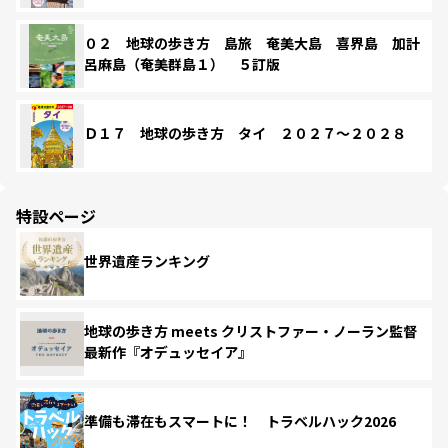
０２ 地球の歩き方 島旅 奄美大島 喜界島 加計
呂麻島（奄美群島１） ５訂版
Ｄ１７ 地球の歩き方 タイ ２０２７～２０２８
特設ページ
世界遺産ランキング
地球の歩き方 meets クリストファー・ノーラン監督
最新作『オデュッセイア』
準備も滞在もスマートに！ トラベルハック2026