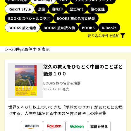
Resort Style
島旅
御朱印
歴史時代
旅の図鑑
BOOKS スペシャルコラボ
BOOKS 旅の名言＆絶景
BOOKS 旅と健康
BOOKS 旅の読み物
BOOKS
D-Books
絞り込み条件を追加
1〜20件/339件中 を表示
悠久の教えをひもとく中国のことばと
絶景１００
BOOKS 旅の名言＆絶景
2022.12.15 発売
世界を４０年以上歩いてきた「地球の歩き方」があなたにお届
けする、人生を輝かせる中国の名言と癒やしの絶景集
詳細を見る