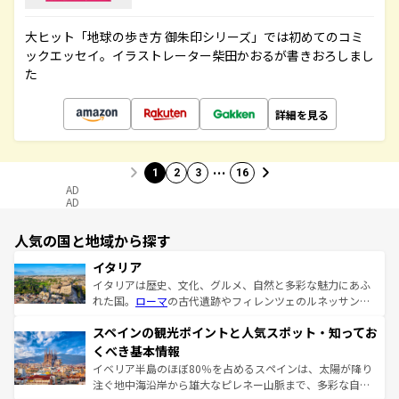
大ヒット「地球の歩き方 御朱印シリーズ」では初めてのコミ
ックエッセイ。イラストレーター柴田かおるが書きおろしまし
た
詳細を見る
…
1
2
3
16
AD
AD
人気の国と地域から探す
イタリア
イタリアは歴史、文化、グルメ、自然と多彩な魅力にあふ
れた国。
ローマ
の古代遺跡やフィレンツェのルネッサンス
美術、ヴェネツィアの運河など、歴史あるスポットはもち
スペインの観光ポイントと人気スポット・知ってお
ろん、トスカーナの美しい田園風景やアマルフィ海岸の絶
景など、自然景観も見逃せない。観光の合間には、本場の
くべき基本情報
ピザやパスタなど、絶品のイタリア料理を堪能することも
イベリア半島のほぼ80％を占めるスペインは、太陽が降り
できる。朝目覚めてから夜眠るまで、すべての瞬間を楽し
注ぐ地中海沿岸から雄大なピレネー山脈まで、多彩な自然
ませてくれるイタリアで、忘れられない旅をしてみよう！