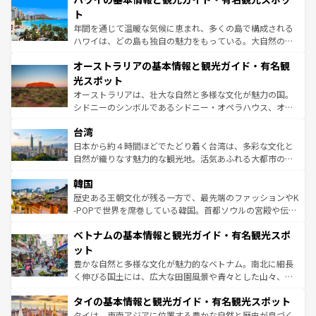
ンメントが詰まった刺激的なスポットだ。一方、アメリカ
ト
西部には大自然が広がり、グランドキャニオンやイエロー
年間を通じて温暖な気候に恵まれ、多くの島で構成される
ストーン国立公園といった絶景が堪能できる。さらに、南
ハワイは、どの島も独自の魅力をもっている。大自然の神
部のニューオーリンズでは、音楽と美食が融合した独特の
秘を感じたいなら、火山が生み出した壮大な景観を誇るハ
文化が魅力。旅行者はアメリカの各地域で異なる魅力を楽
オーストラリアの基本情報と観光ガイド・有名観
ワイ島は見逃せない。また、定番の観光地といえばオアフ
しみながら、その多様性と豊かな歴史を感じることができ
島だが、静かな自然を求めるならマウイ島やカウアイ島が
光スポット
るだろう。車でのロードトリップや列車の旅も、アメリカ
おすすめ。エメラルドグリーンに輝く海をはじめ、豊かな
オーストラリアは、壮大な自然と多様な文化が魅力の国。
ならではの贅沢な旅のスタイルだ。 なお、新着のアメリカ
文化や歴史が息づいている。「アロハスピリット」と呼ば
シドニーのシンボルであるシドニー・オペラハウス、オー
情報は
コンテンツ一覧
を参照してほしい。
れるおもてなしの心で訪れる人々を迎えてくれるハワイの
ストラリア東海岸北部に広がる大サンゴ礁地帯グレートバ
人々、おいしいローカルフードやハワイアンミュージッ
台湾
リアリーフや大陸中央部にそびえるウルル（エアーズロッ
ク、伝統的なフラダンスなど、すべてがハワイの魅力を彩
ク）、タスマニアの美しい原生林やケアンズの熱帯雨林な
日本から約４時間ほどでたどり着く台湾は、多彩な文化と
っている。訪れるたびに新しい発見と感動が待っているハ
ど、見どころがたくさん。また、カフェやワイン、オージ
自然が織りなす魅力的な観光地。活気あふれる大都市の台
ワイを、存分に味わってほしい。 なお、新着のハワイ情報
ービーフなどの食文化も豊かで、美味しいものであふれて
北やノスタルジックな町並みが人気な九份（ジォウフェ
は
コンテンツ一覧
を参照してほしい。
韓国
いる。アクティビティも充実しており、サーフィンやダイ
ン）、静ひつな山岳地帯である台湾東部など、都市の喧騒
ビング、ハイキングなど、アウトドア好きにはたまらな
と山間の静けさが共存しており、訪れる人に新しい発見と
歴史ある王朝文化が残る一方で、最先端のファッションやK
い。オーストラリアの多彩な魅力を存分に味わいつくそ
驚きをもたらしてくれる。また、奥深い台湾の食文化も魅
-POPで世界を席巻している韓国。首都ソウルの宮殿や伝統
う。 なお、新着のオーストラリア情報は
コンテンツ一覧
を
力で、夜市などの屋台グルメから高級料理、ヘルシーで美
家屋が並ぶエリアでは韓国の歴史と文化に浸ることがで
参照してほしい。
ベトナムの基本情報と観光ガイド・有名観光スポ
容にもいいと評判のスイーツなど、バラエティ豊かな料理
き、地方に足を延ばせば四季折々の自然美を楽しむことが
が味わえる。 なお、新着の台湾情報は
コンテンツ一覧
を参
できる。そして、キムチや焼肉、絶品のストリートフード
ット
照してほしい。
まで、さまざまな韓国料理が待っている。夜には、韓国な
豊かな自然と多様な文化が魅力的なベトナム。南北に細長
らではのナイトライフも堪能できる。あたたかいホスピタ
く伸びる国土には、広大な田園風景や青々とした山々、世
リティに包まれながら、韓国の多彩な魅力を心ゆくまで味
界遺産に登録された壮大な自然景観が点在し、都市部では
わってみてほしい。 なお、新着の韓国情報は
コンテンツ一
タイの基本情報と観光ガイド・有名観光スポット
急速な発展と共に伝統が息づく。ハノイの古い町並みやホ
覧
を参照してほしい。
ーチミン市のフランス統治時代の建物も、独特の雰囲気を
タイは、東南アジアに位置する豊かな自然と歴史が息づく