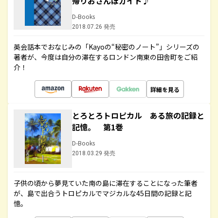
帰りおさんぽガイド♪
D-Books
2018.07.26 発売
英会話本でおなじみの「Kayoの“秘密のノート”」シリーズの
著者が、今度は自分の滞在するロンドン南東の田舎町をご紹
介！
詳細を見る
とろとろトロピカル ある旅の記録と
記憶。 第1巻
D-Books
2018.03.29 発売
子供の頃から夢見ていた南の島に滞在することになった筆者
が、島で出合うトロピカルでマジカルな45日間の記録と記
憶。