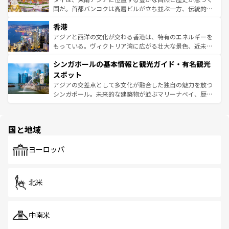
醸し出している。また、バラエティの豊かさとおいしさで
国だ。首都バンコクは高層ビルが立ち並ぶ一方、伝統的な
世界中の食通を魅了してやまないベトナム料理も魅力のひ
寺院や市場がいたるところに点在し、古きよき文化と現代
香港
とつ。フォーやバインミー、ベトナムコーヒーなどは、ぜ
の活気が交差している。北部ではチェンマイなどの山岳地
ひ現地で味わいたい。どの地域を訪れてもあたたかい人々
帯で自然と触れ合い、南部ではプーケットやクラビの美し
アジアと西洋の文化が交わる香港は、特有のエネルギーを
が旅行者を迎えてくれるので、きっと忘れられない旅にな
いビーチでリゾート気分を楽しむことができる。タイ料理
もっている。ヴィクトリア湾に広がる壮大な景色、近未来
るはずだ。 なお、新着のベトナム情報は
コンテンツ一覧
を
は世界的に有名で、屋台から高級レストランまで味覚を刺
的なアートスポット、そして歴史と現代が融合した町並
参照してほしい。
シンガポールの基本情報と観光ガイド・有名観光
激する。気候は一年中温暖で、どの季節にも異なる楽しみ
み、どこを訪れても感動するはず。観光スポットが密集し
が待っている。親しみやすいタイの人々、仏教を中心とし
ており、効率よく見どころを回れるのも魅力。息をのむよ
スポット
た文化、そして多様な観光資源が、訪れる旅人を魅了し続
うな絶景から文化的な体験まで、香港を存分に楽しみ尽く
アジアの交差点として多文化が融合した独自の魅力を放つ
ける。 なお、新着のタイ情報は
コンテンツ一覧
を参照して
そう。 なお、新着の香港情報は
コンテンツ一覧
を参照して
シンガポール。未来的な建築物が並ぶマリーナベイ、歴史
ほしい。
ほしい。
と伝統を感じられるエスニックタウン、多数の緑豊かな公
園や自然保護区など、自然が調和した近代的な景観と文化
の多様性あふれるカラフルな町は、どこを歩いても新しい
国と地域
発見がある。さらに、治安のよさや充実した公共交通機関
も、旅行者にとっては魅力的なポイント。グルメも豊富
で、ホーカーズは地元の風情を楽しめる外せないスポット
ヨーロッパ
だ。訪れる人を飽きさせないシンガポールで、多様な魅力
を体感しよう。 なお、新着のシンガポール情報は
コンテン
ツ一覧
を参照してほしい。
北米
中南米