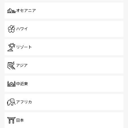
オセアニア
ハワイ
リゾート
アジア
中近東
アフリカ
日本