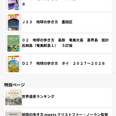
８
Ｊ３３ 地球の歩き方 墨田区
０２ 地球の歩き方 島旅 奄美大島 喜界島 加計
呂麻島（奄美群島１） ５訂版
Ｄ１７ 地球の歩き方 タイ ２０２７～２０２８
特設ページ
世界遺産ランキング
地球の歩き方 meets クリストファー・ノーラン監督