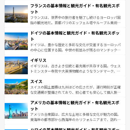
と文化が詰まったヨーロッパ屈指の旅行先だ。多様な地域
なお、新着のイタリア情報は
コンテンツ一覧
を参照してほ
フランスの基本情報と観光ガイド・有名観光スポ
文化が根付くこの国では、情熱的なフラメンコ、熱気あふ
しい。
れる闘牛、そして美味しいタパスが生活の一部となってい
ット
る。首都マドリードの洗練された雰囲気や、バルセロナの
フランスは、世界中の旅行者を魅了し続けるヨーロッパ屈
アートに溢れた街角から、地方では古代ローマ遺跡や中世
指の観光地だ。首都パリのエッフェル塔やルーブル美術館
の城塞都市、穏やかなビーチリゾートまで多彩な表情を見
といった象徴的なスポットから、田舎町の古風な美しさま
せる。地方によって風土や気候が異なるスペインはその個
ドイツの基本情報と観光ガイド・有名観光スポッ
で、幅広い魅力が詰まっている。華麗な宮殿、歴史的な大
性で訪れる人を魅了する。 なお、新着のスペイン情報は
コ
聖堂、美しいビーチ、そして豊かな自然が、訪れる者を心
ト
ンテンツ一覧
を参照してほしい。
から魅了する。また、フランスは美食の国としても知ら
ドイツは、豊かな歴史と多彩な文化が交差するヨーロッパ
れ、フランス料理はユネスコ無形文化遺産にも登録されて
の中心に位置する国。中世の街並みが残るロマンチック街
いる。シャンパンの発祥地であるランス、プロヴァンスの
道から、未来を先取りするようなモダンな都市まで多様な
香り高いラベンダー畑など、多彩な楽しみ方が可能だ。さ
イギリス
顔を持つこの国は、どこを歩いても飽きることがない。ベ
らに、パリ以外の地域にも魅力が溢れており、どの街角に
ルリンの文化的活気、バイエルン州のアルプスの絶景、そ
イギリスは、古きよき伝統と最先端が共存する国。ウェス
も豊かな歴史と文化が息づいている。パリ以外の個性あふ
してライン川沿いのワイン畑といった風景は必見。ビール
トミンスター寺院や大英博物館のようなランドマーク、歴
れる地方に足を運ぶとそれぞれで全く異なる文化を体験で
とソーセージを味わいながら地元の人と過ごす楽しい時間
史ある大学都市、美しい丘陵地帯や牧歌的な風景など、エ
きるだろう。 なお、新着のフランス情報は
コンテンツ一覧
スイス
は、お酒好きな人にはぜひ体験してほしい。 なお、新着の
リアごとに異なる魅力がある。また、優雅なアフタヌーン
を参照してほしい。
ドイツ情報は
コンテンツ一覧
を参照してほしい。
ティー、ビール好きにはたまらない英国パブ、サッカー観
スイスの国土面積は九州ほどの広さだが、運行時刻が正確
戦など、本場だからこそできる体験も豊富。イギリスを旅
な交通網が整備されており、初心者でも安心して個人旅行
して楽しみつくそう。 なお、新着のイギリス情報は
コンテ
を楽しめる。日本同様に時刻表どおりの旅が可能だ。中世
アメリカの基本情報と観光ガイド・有名観光スポ
ンツ一覧
を参照してほしい。
の建物がそのまま残る町や、スイスならではのユニークな
博物館もあり、アルプス観光だけでなく町歩きも満喫する
ット
ことができる。国民の所得が高いため物価も高いが、旅行
アメリカ合衆国は、広大な土地と多様な文化が魅力の国。
者向けの交通パス提供のサービスもあり、うまく活用すれ
東海岸の都市部から西海岸のカリフォルニアまで、訪れる
ば市内交通費無料で観光を楽しむこともできる。 なお、新
場所ごとに異なる風景と体験が待っている。ニューヨーク
着のスイス情報は
コンテンツ一覧
を参照してほしい。
ハワイの基本情報と観光ガイド・有名観光スポッ
のような巨大都市は、観光、ショッピング、エンターテイ