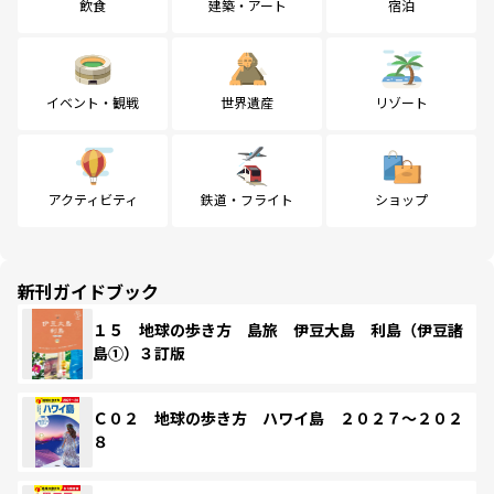
飲食
建築・アート
宿泊
イベント・観戦
世界遺産
リゾート
アクティビティ
鉄道・フライト
ショップ
新刊ガイドブック
１５ 地球の歩き方 島旅 伊豆大島 利島（伊豆諸
島①）３訂版
Ｃ０２ 地球の歩き方 ハワイ島 ２０２７～２０２
８