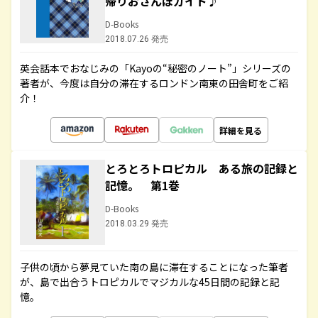
帰りおさんぽガイド♪
D-Books
2018.07.26 発売
英会話本でおなじみの「Kayoの“秘密のノート”」シリーズの
著者が、今度は自分の滞在するロンドン南東の田舎町をご紹
介！
詳細を見る
とろとろトロピカル ある旅の記録と
記憶。 第1巻
D-Books
2018.03.29 発売
子供の頃から夢見ていた南の島に滞在することになった筆者
が、島で出合うトロピカルでマジカルな45日間の記録と記
憶。