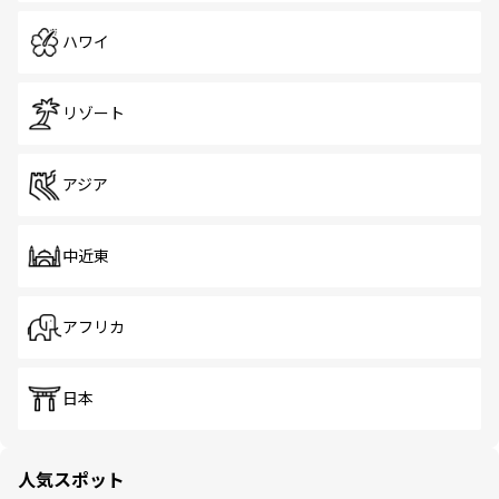
ハワイ
リゾート
アジア
中近東
アフリカ
日本
人気スポット