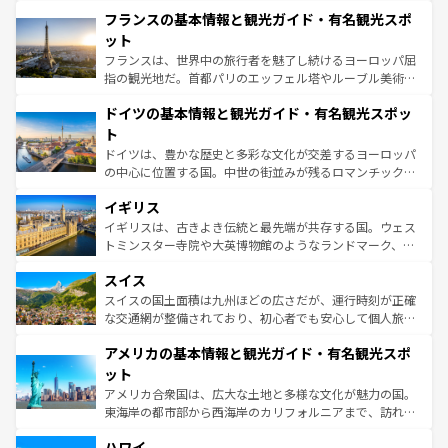
と文化が詰まったヨーロッパ屈指の旅行先だ。多様な地域
なお、新着のイタリア情報は
コンテンツ一覧
を参照してほ
フランスの基本情報と観光ガイド・有名観光スポ
文化が根付くこの国では、情熱的なフラメンコ、熱気あふ
しい。
れる闘牛、そして美味しいタパスが生活の一部となってい
ット
る。首都マドリードの洗練された雰囲気や、バルセロナの
フランスは、世界中の旅行者を魅了し続けるヨーロッパ屈
アートに溢れた街角から、地方では古代ローマ遺跡や中世
指の観光地だ。首都パリのエッフェル塔やルーブル美術館
の城塞都市、穏やかなビーチリゾートまで多彩な表情を見
といった象徴的なスポットから、田舎町の古風な美しさま
せる。地方によって風土や気候が異なるスペインはその個
ドイツの基本情報と観光ガイド・有名観光スポッ
で、幅広い魅力が詰まっている。華麗な宮殿、歴史的な大
性で訪れる人を魅了する。 なお、新着のスペイン情報は
コ
聖堂、美しいビーチ、そして豊かな自然が、訪れる者を心
ト
ンテンツ一覧
を参照してほしい。
から魅了する。また、フランスは美食の国としても知ら
ドイツは、豊かな歴史と多彩な文化が交差するヨーロッパ
れ、フランス料理はユネスコ無形文化遺産にも登録されて
の中心に位置する国。中世の街並みが残るロマンチック街
いる。シャンパンの発祥地であるランス、プロヴァンスの
道から、未来を先取りするようなモダンな都市まで多様な
香り高いラベンダー畑など、多彩な楽しみ方が可能だ。さ
イギリス
顔を持つこの国は、どこを歩いても飽きることがない。ベ
らに、パリ以外の地域にも魅力が溢れており、どの街角に
ルリンの文化的活気、バイエルン州のアルプスの絶景、そ
イギリスは、古きよき伝統と最先端が共存する国。ウェス
も豊かな歴史と文化が息づいている。パリ以外の個性あふ
してライン川沿いのワイン畑といった風景は必見。ビール
トミンスター寺院や大英博物館のようなランドマーク、歴
れる地方に足を運ぶとそれぞれで全く異なる文化を体験で
とソーセージを味わいながら地元の人と過ごす楽しい時間
史ある大学都市、美しい丘陵地帯や牧歌的な風景など、エ
きるだろう。 なお、新着のフランス情報は
コンテンツ一覧
スイス
は、お酒好きな人にはぜひ体験してほしい。 なお、新着の
リアごとに異なる魅力がある。また、優雅なアフタヌーン
を参照してほしい。
ドイツ情報は
コンテンツ一覧
を参照してほしい。
ティー、ビール好きにはたまらない英国パブ、サッカー観
スイスの国土面積は九州ほどの広さだが、運行時刻が正確
戦など、本場だからこそできる体験も豊富。イギリスを旅
な交通網が整備されており、初心者でも安心して個人旅行
して楽しみつくそう。 なお、新着のイギリス情報は
コンテ
を楽しめる。日本同様に時刻表どおりの旅が可能だ。中世
アメリカの基本情報と観光ガイド・有名観光スポ
ンツ一覧
を参照してほしい。
の建物がそのまま残る町や、スイスならではのユニークな
博物館もあり、アルプス観光だけでなく町歩きも満喫する
ット
ことができる。国民の所得が高いため物価も高いが、旅行
アメリカ合衆国は、広大な土地と多様な文化が魅力の国。
者向けの交通パス提供のサービスもあり、うまく活用すれ
東海岸の都市部から西海岸のカリフォルニアまで、訪れる
ば市内交通費無料で観光を楽しむこともできる。 なお、新
場所ごとに異なる風景と体験が待っている。ニューヨーク
着のスイス情報は
コンテンツ一覧
を参照してほしい。
ハワイ
のような巨大都市は、観光、ショッピング、エンターテイ