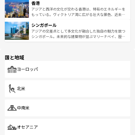
香港
とつ。フォーやバインミー、ベトナムコーヒーなどは、ぜ
の活気が交差している。北部ではチェンマイなどの山岳地
ひ現地で味わいたい。どの地域を訪れてもあたたかい人々
帯で自然と触れ合い、南部ではプーケットやクラビの美し
アジアと西洋の文化が交わる香港は、特有のエネルギーを
が旅行者を迎えてくれるので、きっと忘れられない旅にな
いビーチでリゾート気分を楽しむことができる。タイ料理
もっている。ヴィクトリア湾に広がる壮大な景色、近未来
るはずだ。 なお、新着のベトナム情報は
コンテンツ一覧
を
は世界的に有名で、屋台から高級レストランまで味覚を刺
的なアートスポット、そして歴史と現代が融合した町並
参照してほしい。
シンガポール
激する。気候は一年中温暖で、どの季節にも異なる楽しみ
み、どこを訪れても感動するはず。観光スポットが密集し
が待っている。親しみやすいタイの人々、仏教を中心とし
ており、効率よく見どころを回れるのも魅力。息をのむよ
アジアの交差点として多文化が融合した独自の魅力を放つ
た文化、そして多様な観光資源が、訪れる旅人を魅了し続
うな絶景から文化的な体験まで、香港を存分に楽しみ尽く
シンガポール。未来的な建築物が並ぶマリーナベイ、歴史
ける。 なお、新着のタイ情報は
コンテンツ一覧
を参照して
そう。 なお、新着の香港情報は
コンテンツ一覧
を参照して
と伝統を感じられるエスニックタウン、多数の緑豊かな公
ほしい。
ほしい。
園や自然保護区など、自然が調和した近代的な景観と文化
の多様性あふれるカラフルな町は、どこを歩いても新しい
国と地域
発見がある。さらに、治安のよさや充実した公共交通機関
も、旅行者にとっては魅力的なポイント。グルメも豊富
で、ホーカーズは地元の風情を楽しめる外せないスポット
ヨーロッパ
だ。訪れる人を飽きさせないシンガポールで、多様な魅力
を体感しよう。 なお、新着のシンガポール情報は
コンテン
ツ一覧
を参照してほしい。
北米
中南米
オセアニア