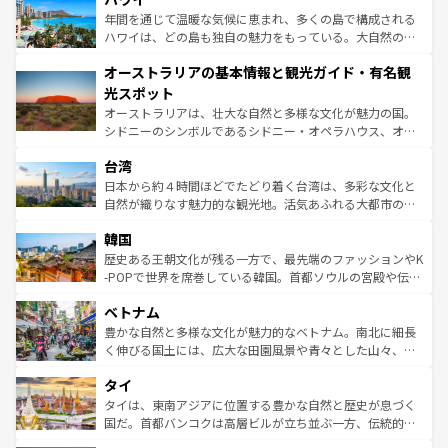
ンメントが詰まった刺激的なスポットだ。一方、アメリカ
年間を通じて温暖な気候に恵まれ、多くの島で構成される
西部には大自然が広がり、グランドキャニオンやイエロー
ハワイは、どの島も独自の魅力をもっている。大自然の神
ストーン国立公園といった絶景が堪能できる。さらに、南
秘を感じたいなら、火山が生み出した壮大な景観を誇るハ
オーストラリアの基本情報と観光ガイド・有名観
部のニューオーリンズでは、音楽と美食が融合した独特の
ワイ島は見逃せない。また、定番の観光地といえばオアフ
文化が魅力。旅行者はアメリカの各地域で異なる魅力を楽
島だが、静かな自然を求めるならマウイ島やカウアイ島が
光スポット
しみながら、その多様性と豊かな歴史を感じることができ
おすすめ。エメラルドグリーンに輝く海をはじめ、豊かな
オーストラリアは、壮大な自然と多様な文化が魅力の国。
るだろう。車でのロードトリップや列車の旅も、アメリカ
文化や歴史が息づいている。「アロハスピリット」と呼ば
シドニーのシンボルであるシドニー・オペラハウス、オー
ならではの贅沢な旅のスタイルだ。 なお、新着のアメリカ
れるおもてなしの心で訪れる人々を迎えてくれるハワイの
ストラリア東海岸北部に広がる大サンゴ礁地帯グレートバ
情報は
コンテンツ一覧
を参照してほしい。
人々、おいしいローカルフードやハワイアンミュージッ
台湾
リアリーフや大陸中央部にそびえるウルル（エアーズロッ
ク、伝統的なフラダンスなど、すべてがハワイの魅力を彩
ク）、タスマニアの美しい原生林やケアンズの熱帯雨林な
日本から約４時間ほどでたどり着く台湾は、多彩な文化と
っている。訪れるたびに新しい発見と感動が待っているハ
ど、見どころがたくさん。また、カフェやワイン、オージ
自然が織りなす魅力的な観光地。活気あふれる大都市の台
ワイを、存分に味わってほしい。 なお、新着のハワイ情報
ービーフなどの食文化も豊かで、美味しいものであふれて
北やノスタルジックな町並みが人気な九份（ジォウフェ
は
コンテンツ一覧
を参照してほしい。
韓国
いる。アクティビティも充実しており、サーフィンやダイ
ン）、静ひつな山岳地帯である台湾東部など、都市の喧騒
ビング、ハイキングなど、アウトドア好きにはたまらな
と山間の静けさが共存しており、訪れる人に新しい発見と
歴史ある王朝文化が残る一方で、最先端のファッションやK
い。オーストラリアの多彩な魅力を存分に味わいつくそ
驚きをもたらしてくれる。また、奥深い台湾の食文化も魅
-POPで世界を席巻している韓国。首都ソウルの宮殿や伝統
う。 なお、新着のオーストラリア情報は
コンテンツ一覧
を
力で、夜市などの屋台グルメから高級料理、ヘルシーで美
家屋が並ぶエリアでは韓国の歴史と文化に浸ることがで
参照してほしい。
ベトナム
容にもいいと評判のスイーツなど、バラエティ豊かな料理
き、地方に足を延ばせば四季折々の自然美を楽しむことが
が味わえる。 なお、新着の台湾情報は
コンテンツ一覧
を参
できる。そして、キムチや焼肉、絶品のストリートフード
豊かな自然と多様な文化が魅力的なベトナム。南北に細長
照してほしい。
まで、さまざまな韓国料理が待っている。夜には、韓国な
く伸びる国土には、広大な田園風景や青々とした山々、世
らではのナイトライフも堪能できる。あたたかいホスピタ
界遺産に登録された壮大な自然景観が点在し、都市部では
タイ
リティに包まれながら、韓国の多彩な魅力を心ゆくまで味
急速な発展と共に伝統が息づく。ハノイの古い町並みやホ
わってみてほしい。 なお、新着の韓国情報は
コンテンツ一
ーチミン市のフランス統治時代の建物も、独特の雰囲気を
タイは、東南アジアに位置する豊かな自然と歴史が息づく
覧
を参照してほしい。
醸し出している。また、バラエティの豊かさとおいしさで
国だ。首都バンコクは高層ビルが立ち並ぶ一方、伝統的な
世界中の食通を魅了してやまないベトナム料理も魅力のひ
寺院や市場がいたるところに点在し、古きよき文化と現代