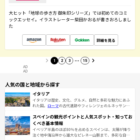
大ヒット「地球の歩き方 御朱印シリーズ」では初めてのコミ
ックエッセイ。イラストレーター柴田かおるが書きおろしまし
た
詳細を見る
…
1
2
3
15
AD
AD
人気の国と地域から探す
イタリア
イタリアは歴史、文化、グルメ、自然と多彩な魅力にあふ
れた国。
ローマ
の古代遺跡やフィレンツェのルネッサンス
美術、ヴェネツィアの運河など、歴史あるスポットはもち
スペインの観光ポイントと人気スポット・知ってお
ろん、トスカーナの美しい田園風景やアマルフィ海岸の絶
景など、自然景観も見逃せない。観光の合間には、本場の
くべき基本情報
ピザやパスタなど、絶品のイタリア料理を堪能することも
イベリア半島のほぼ80％を占めるスペインは、太陽が降り
できる。朝目覚めてから夜眠るまで、すべての瞬間を楽し
注ぐ地中海沿岸から雄大なピレネー山脈まで、多彩な自然
ませてくれるイタリアで、忘れられない旅をしてみよう！