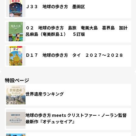
Ｊ３３ 地球の歩き方 墨田区
０２ 地球の歩き方 島旅 奄美大島 喜界島 加計
呂麻島（奄美群島１） ５訂版
Ｄ１７ 地球の歩き方 タイ ２０２７～２０２８
特設ページ
世界遺産ランキング
地球の歩き方 meets クリストファー・ノーラン監督
最新作『オデュッセイア』