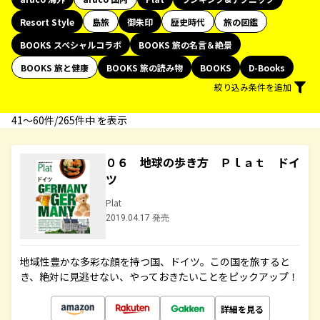
Resort Style
島旅
御朱印
歴史時代
旅の図鑑
BOOKS スペシャルコラボ
BOOKS 旅の名言＆絶景
BOOKS 旅と健康
BOOKS 旅の読み物
BOOKS
D-Books
絞り込み条件を追加
41〜60件/265件中 を表示
０６ 地球の歩き方 Ｐｌａｔ ドイ
ツ
Plat
2019.04.17 発売
地域性豊かな多彩な顔を持つ国、ドイツ。この国を旅すると
き、絶対に見逃せない、やっておきたいことをピックアップ！
詳細を見る