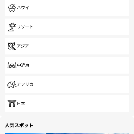
ハワイ
リゾート
アジア
中近東
アフリカ
日本
人気スポット