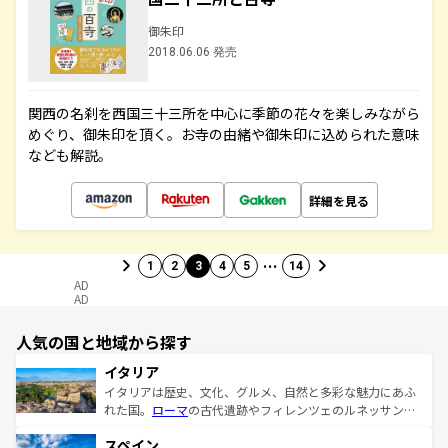
御朱印
2018.06.06 発売
関西の名刹を西国三十三所を中心に季節の花々を楽しみながら
めぐり、御朱印を頂く。お寺の由緒や御朱印に込められた意味
なども解説。
詳細を見る
…
1
2
3
4
5
14
AD
AD
人気の国と地域から探す
イタリア
イタリアは歴史、文化、グルメ、自然と多彩な魅力にあふ
れた国。
ローマ
の古代遺跡やフィレンツェのルネッサンス
美術、ヴェネツィアの運河など、歴史あるスポットはもち
スペイン
ろん、トスカーナの美しい田園風景やアマルフィ海岸の絶