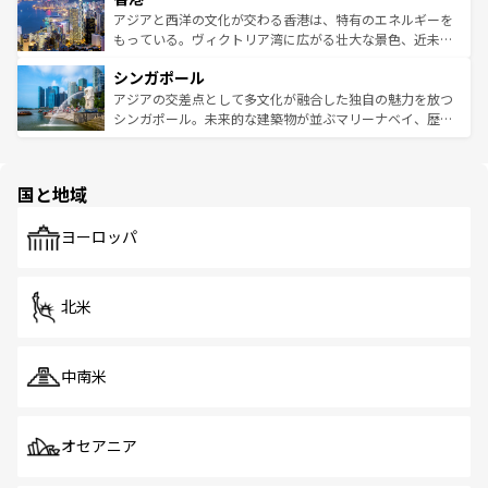
ひ現地で味わいたい。どの地域を訪れてもあたたかい人々
帯で自然と触れ合い、南部ではプーケットやクラビの美し
アジアと西洋の文化が交わる香港は、特有のエネルギーを
が旅行者を迎えてくれるので、きっと忘れられない旅にな
いビーチでリゾート気分を楽しむことができる。タイ料理
もっている。ヴィクトリア湾に広がる壮大な景色、近未来
るはずだ。 なお、新着のベトナム情報は
コンテンツ一覧
を
は世界的に有名で、屋台から高級レストランまで味覚を刺
的なアートスポット、そして歴史と現代が融合した町並
参照してほしい。
シンガポール
激する。気候は一年中温暖で、どの季節にも異なる楽しみ
み、どこを訪れても感動するはず。観光スポットが密集し
が待っている。親しみやすいタイの人々、仏教を中心とし
ており、効率よく見どころを回れるのも魅力。息をのむよ
アジアの交差点として多文化が融合した独自の魅力を放つ
た文化、そして多様な観光資源が、訪れる旅人を魅了し続
うな絶景から文化的な体験まで、香港を存分に楽しみ尽く
シンガポール。未来的な建築物が並ぶマリーナベイ、歴史
ける。 なお、新着のタイ情報は
コンテンツ一覧
を参照して
そう。 なお、新着の香港情報は
コンテンツ一覧
を参照して
と伝統を感じられるエスニックタウン、多数の緑豊かな公
ほしい。
ほしい。
園や自然保護区など、自然が調和した近代的な景観と文化
の多様性あふれるカラフルな町は、どこを歩いても新しい
国と地域
発見がある。さらに、治安のよさや充実した公共交通機関
も、旅行者にとっては魅力的なポイント。グルメも豊富
で、ホーカーズは地元の風情を楽しめる外せないスポット
ヨーロッパ
だ。訪れる人を飽きさせないシンガポールで、多様な魅力
を体感しよう。 なお、新着のシンガポール情報は
コンテン
ツ一覧
を参照してほしい。
北米
中南米
オセアニア