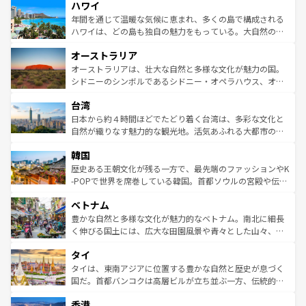
ハワイ
ば市内交通費無料で観光を楽しむこともできる。 なお、新
のような巨大都市は、観光、ショッピング、エンターテイ
着のスイス情報は
コンテンツ一覧
を参照してほしい。
ンメントが詰まった刺激的なスポットだ。一方、アメリカ
年間を通じて温暖な気候に恵まれ、多くの島で構成される
西部には大自然が広がり、グランドキャニオンやイエロー
ハワイは、どの島も独自の魅力をもっている。大自然の神
ストーン国立公園といった絶景が堪能できる。さらに、南
秘を感じたいなら、火山が生み出した壮大な景観を誇るハ
オーストラリア
部のニューオーリンズでは、音楽と美食が融合した独特の
ワイ島は見逃せない。また、定番の観光地といえばオアフ
文化が魅力。旅行者はアメリカの各地域で異なる魅力を楽
島だが、静かな自然を求めるならマウイ島やカウアイ島が
オーストラリアは、壮大な自然と多様な文化が魅力の国。
しみながら、その多様性と豊かな歴史を感じることができ
おすすめ。エメラルドグリーンに輝く海をはじめ、豊かな
シドニーのシンボルであるシドニー・オペラハウス、オー
るだろう。車でのロードトリップや列車の旅も、アメリカ
文化や歴史が息づいている。「アロハスピリット」と呼ば
ストラリア東海岸北部に広がる大サンゴ礁地帯グレートバ
ならではの贅沢な旅のスタイルだ。 なお、新着のアメリカ
台湾
れるおもてなしの心で訪れる人々を迎えてくれるハワイの
リアリーフや大陸中央部にそびえるウルル（エアーズロッ
情報は
コンテンツ一覧
を参照してほしい。
人々、おいしいローカルフードやハワイアンミュージッ
ク）、タスマニアの美しい原生林やケアンズの熱帯雨林な
日本から約４時間ほどでたどり着く台湾は、多彩な文化と
ク、伝統的なフラダンスなど、すべてがハワイの魅力を彩
ど、見どころがたくさん。また、カフェやワイン、オージ
自然が織りなす魅力的な観光地。活気あふれる大都市の台
っている。訪れるたびに新しい発見と感動が待っているハ
ービーフなどの食文化も豊かで、美味しいものであふれて
北やノスタルジックな町並みが人気な九份（ジォウフェ
ワイを、存分に味わってほしい。 なお、新着のハワイ情報
韓国
いる。アクティビティも充実しており、サーフィンやダイ
ン）、静ひつな山岳地帯である台湾東部など、都市の喧騒
は
コンテンツ一覧
を参照してほしい。
ビング、ハイキングなど、アウトドア好きにはたまらな
と山間の静けさが共存しており、訪れる人に新しい発見と
歴史ある王朝文化が残る一方で、最先端のファッションやK
い。オーストラリアの多彩な魅力を存分に味わいつくそ
驚きをもたらしてくれる。また、奥深い台湾の食文化も魅
-POPで世界を席巻している韓国。首都ソウルの宮殿や伝統
う。 なお、新着のオーストラリア情報は
コンテンツ一覧
を
力で、夜市などの屋台グルメから高級料理、ヘルシーで美
家屋が並ぶエリアでは韓国の歴史と文化に浸ることがで
参照してほしい。
ベトナム
容にもいいと評判のスイーツなど、バラエティ豊かな料理
き、地方に足を延ばせば四季折々の自然美を楽しむことが
が味わえる。 なお、新着の台湾情報は
コンテンツ一覧
を参
できる。そして、キムチや焼肉、絶品のストリートフード
豊かな自然と多様な文化が魅力的なベトナム。南北に細長
照してほしい。
まで、さまざまな韓国料理が待っている。夜には、韓国な
く伸びる国土には、広大な田園風景や青々とした山々、世
らではのナイトライフも堪能できる。あたたかいホスピタ
界遺産に登録された壮大な自然景観が点在し、都市部では
タイ
リティに包まれながら、韓国の多彩な魅力を心ゆくまで味
急速な発展と共に伝統が息づく。ハノイの古い町並みやホ
わってみてほしい。 なお、新着の韓国情報は
コンテンツ一
ーチミン市のフランス統治時代の建物も、独特の雰囲気を
タイは、東南アジアに位置する豊かな自然と歴史が息づく
覧
を参照してほしい。
醸し出している。また、バラエティの豊かさとおいしさで
国だ。首都バンコクは高層ビルが立ち並ぶ一方、伝統的な
世界中の食通を魅了してやまないベトナム料理も魅力のひ
寺院や市場がいたるところに点在し、古きよき文化と現代
香港
とつ。フォーやバインミー、ベトナムコーヒーなどは、ぜ
の活気が交差している。北部ではチェンマイなどの山岳地