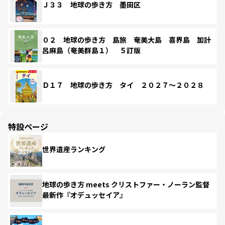
Ｊ３３ 地球の歩き方 墨田区
０２ 地球の歩き方 島旅 奄美大島 喜界島 加計
呂麻島（奄美群島１） ５訂版
Ｄ１７ 地球の歩き方 タイ ２０２７～２０２８
特設ページ
世界遺産ランキング
地球の歩き方 meets クリストファー・ノーラン監督
最新作『オデュッセイア』