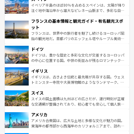
景など、自然景観も見逃せない。観光の合間には、本場の
イベリア半島のほぼ80％を占めるスペインは、太陽が降り
ピザやパスタなど、絶品のイタリア料理を堪能することも
注ぐ地中海沿岸から雄大なピレネー山脈まで、多彩な自然
できる。朝目覚めてから夜眠るまで、すべての瞬間を楽し
と文化が詰まったヨーロッパ屈指の旅行先だ。多様な地域
フランスの基本情報と観光ガイド・有名観光スポ
ませてくれるイタリアで、忘れられない旅をしてみよう！
文化が根付くこの国では、情熱的なフラメンコ、熱気あふ
なお、新着のイタリア情報は
コンテンツ一覧
を参照してほ
れる闘牛、そして美味しいタパスが生活の一部となってい
ット
しい。
る。首都マドリードの洗練された雰囲気や、バルセロナの
フランスは、世界中の旅行者を魅了し続けるヨーロッパ屈
アートに溢れた街角から、地方では古代ローマ遺跡や中世
指の観光地だ。首都パリのエッフェル塔やルーブル美術館
の城塞都市、穏やかなビーチリゾートまで多彩な表情を見
といった象徴的なスポットから、田舎町の古風な美しさま
せる。地方によって風土や気候が異なるスペインはその個
ドイツ
で、幅広い魅力が詰まっている。華麗な宮殿、歴史的な大
性で訪れる人を魅了する。 なお、新着のスペイン情報は
コ
聖堂、美しいビーチ、そして豊かな自然が、訪れる者を心
ドイツは、豊かな歴史と多彩な文化が交差するヨーロッパ
ンテンツ一覧
を参照してほしい。
から魅了する。また、フランスは美食の国としても知ら
の中心に位置する国。中世の街並みが残るロマンチック街
れ、フランス料理はユネスコ無形文化遺産にも登録されて
道から、未来を先取りするようなモダンな都市まで多様な
イギリス
いる。シャンパンの発祥地であるランス、プロヴァンスの
顔を持つこの国は、どこを歩いても飽きることがない。ベ
香り高いラベンダー畑など、多彩な楽しみ方が可能だ。さ
ルリンの文化的活気、バイエルン州のアルプスの絶景、そ
イギリスは、古きよき伝統と最先端が共存する国。ウェス
らに、パリ以外の地域にも魅力が溢れており、どの街角に
してライン川沿いのワイン畑といった風景は必見。ビール
トミンスター寺院や大英博物館のようなランドマーク、歴
も豊かな歴史と文化が息づいている。パリ以外の個性あふ
とソーセージを味わいながら地元の人と過ごす楽しい時間
史ある大学都市、美しい丘陵地帯や牧歌的な風景など、エ
れる地方に足を運ぶとそれぞれで全く異なる文化を体験で
スイス
は、お酒好きな人にはぜひ体験してほしい。 なお、新着の
リアごとに異なる魅力がある。また、優雅なアフタヌーン
きるだろう。 なお、新着のフランス情報は
コンテンツ一覧
ドイツ情報は
コンテンツ一覧
を参照してほしい。
ティー、ビール好きにはたまらない英国パブ、サッカー観
スイスの国土面積は九州ほどの広さだが、運行時刻が正確
を参照してほしい。
戦など、本場だからこそできる体験も豊富。イギリスを旅
な交通網が整備されており、初心者でも安心して個人旅行
して楽しみつくそう。 なお、新着のイギリス情報は
コンテ
を楽しめる。日本同様に時刻表どおりの旅が可能だ。中世
アメリカ
ンツ一覧
を参照してほしい。
の建物がそのまま残る町や、スイスならではのユニークな
博物館もあり、アルプス観光だけでなく町歩きも満喫する
アメリカ合衆国は、広大な土地と多様な文化が魅力の国。
ことができる。国民の所得が高いため物価も高いが、旅行
東海岸の都市部から西海岸のカリフォルニアまで、訪れる
者向けの交通パス提供のサービスもあり、うまく活用すれ
場所ごとに異なる風景と体験が待っている。ニューヨーク