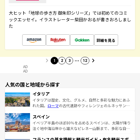
大ヒット「地球の歩き方 御朱印シリーズ」では初めてのコミ
ックエッセイ。イラストレーター柴田かおるが書きおろしまし
た
詳細を見る
…
1
2
3
12
AD
AD
人気の国と地域から探す
イタリア
イタリアは歴史、文化、グルメ、自然と多彩な魅力にあふ
れた国。
ローマ
の古代遺跡やフィレンツェのルネッサンス
美術、ヴェネツィアの運河など、歴史あるスポットはもち
スペイン
ろん、トスカーナの美しい田園風景やアマルフィ海岸の絶
景など、自然景観も見逃せない。観光の合間には、本場の
イベリア半島のほぼ80％を占めるスペインは、太陽が降り
ピザやパスタなど、絶品のイタリア料理を堪能することも
注ぐ地中海沿岸から雄大なピレネー山脈まで、多彩な自然
できる。朝目覚めてから夜眠るまで、すべての瞬間を楽し
と文化が詰まったヨーロッパ屈指の旅行先だ。多様な地域
フランスの基本情報と観光ガイド・有名観光スポ
ませてくれるイタリアで、忘れられない旅をしてみよう！
文化が根付くこの国では、情熱的なフラメンコ、熱気あふ