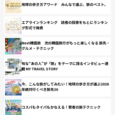
地球の歩き方アワード みんなで選ぶ、旅のベスト。
エアラインランキング 読者の投票をもとにランキン
グ形式で発表
Next韓国旅 次の韓国旅行がもっと楽しくなる 旅先・
グルメ・テクニック
旬な“あの人”が「旅」をテーマに語るインタビュー連
載 MY TRAVEL STORY
今、こんな旅がしてみたい！地球の歩き方が選ぶ2026
年絶対行くべき旅先30
コスパもタイパもかなえる！賢者の旅テクニック