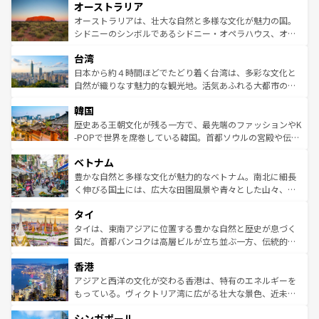
オーストラリア
部のニューオーリンズでは、音楽と美食が融合した独特の
ワイ島は見逃せない。また、定番の観光地といえばオアフ
文化が魅力。旅行者はアメリカの各地域で異なる魅力を楽
島だが、静かな自然を求めるならマウイ島やカウアイ島が
オーストラリアは、壮大な自然と多様な文化が魅力の国。
しみながら、その多様性と豊かな歴史を感じることができ
おすすめ。エメラルドグリーンに輝く海をはじめ、豊かな
シドニーのシンボルであるシドニー・オペラハウス、オー
るだろう。車でのロードトリップや列車の旅も、アメリカ
文化や歴史が息づいている。「アロハスピリット」と呼ば
ストラリア東海岸北部に広がる大サンゴ礁地帯グレートバ
ならではの贅沢な旅のスタイルだ。 なお、新着のアメリカ
台湾
れるおもてなしの心で訪れる人々を迎えてくれるハワイの
リアリーフや大陸中央部にそびえるウルル（エアーズロッ
情報は
コンテンツ一覧
を参照してほしい。
人々、おいしいローカルフードやハワイアンミュージッ
ク）、タスマニアの美しい原生林やケアンズの熱帯雨林な
日本から約４時間ほどでたどり着く台湾は、多彩な文化と
ク、伝統的なフラダンスなど、すべてがハワイの魅力を彩
ど、見どころがたくさん。また、カフェやワイン、オージ
自然が織りなす魅力的な観光地。活気あふれる大都市の台
っている。訪れるたびに新しい発見と感動が待っているハ
ービーフなどの食文化も豊かで、美味しいものであふれて
北やノスタルジックな町並みが人気な九份（ジォウフェ
ワイを、存分に味わってほしい。 なお、新着のハワイ情報
韓国
いる。アクティビティも充実しており、サーフィンやダイ
ン）、静ひつな山岳地帯である台湾東部など、都市の喧騒
は
コンテンツ一覧
を参照してほしい。
ビング、ハイキングなど、アウトドア好きにはたまらな
と山間の静けさが共存しており、訪れる人に新しい発見と
歴史ある王朝文化が残る一方で、最先端のファッションやK
い。オーストラリアの多彩な魅力を存分に味わいつくそ
驚きをもたらしてくれる。また、奥深い台湾の食文化も魅
-POPで世界を席巻している韓国。首都ソウルの宮殿や伝統
う。 なお、新着のオーストラリア情報は
コンテンツ一覧
を
力で、夜市などの屋台グルメから高級料理、ヘルシーで美
家屋が並ぶエリアでは韓国の歴史と文化に浸ることがで
参照してほしい。
ベトナム
容にもいいと評判のスイーツなど、バラエティ豊かな料理
き、地方に足を延ばせば四季折々の自然美を楽しむことが
が味わえる。 なお、新着の台湾情報は
コンテンツ一覧
を参
できる。そして、キムチや焼肉、絶品のストリートフード
豊かな自然と多様な文化が魅力的なベトナム。南北に細長
照してほしい。
まで、さまざまな韓国料理が待っている。夜には、韓国な
く伸びる国土には、広大な田園風景や青々とした山々、世
らではのナイトライフも堪能できる。あたたかいホスピタ
界遺産に登録された壮大な自然景観が点在し、都市部では
タイ
リティに包まれながら、韓国の多彩な魅力を心ゆくまで味
急速な発展と共に伝統が息づく。ハノイの古い町並みやホ
わってみてほしい。 なお、新着の韓国情報は
コンテンツ一
ーチミン市のフランス統治時代の建物も、独特の雰囲気を
タイは、東南アジアに位置する豊かな自然と歴史が息づく
覧
を参照してほしい。
醸し出している。また、バラエティの豊かさとおいしさで
国だ。首都バンコクは高層ビルが立ち並ぶ一方、伝統的な
世界中の食通を魅了してやまないベトナム料理も魅力のひ
寺院や市場がいたるところに点在し、古きよき文化と現代
香港
とつ。フォーやバインミー、ベトナムコーヒーなどは、ぜ
の活気が交差している。北部ではチェンマイなどの山岳地
ひ現地で味わいたい。どの地域を訪れてもあたたかい人々
帯で自然と触れ合い、南部ではプーケットやクラビの美し
アジアと西洋の文化が交わる香港は、特有のエネルギーを
が旅行者を迎えてくれるので、きっと忘れられない旅にな
いビーチでリゾート気分を楽しむことができる。タイ料理
もっている。ヴィクトリア湾に広がる壮大な景色、近未来
るはずだ。 なお、新着のベトナム情報は
コンテンツ一覧
を
は世界的に有名で、屋台から高級レストランまで味覚を刺
的なアートスポット、そして歴史と現代が融合した町並
参照してほしい。
シンガポール
激する。気候は一年中温暖で、どの季節にも異なる楽しみ
み、どこを訪れても感動するはず。観光スポットが密集し