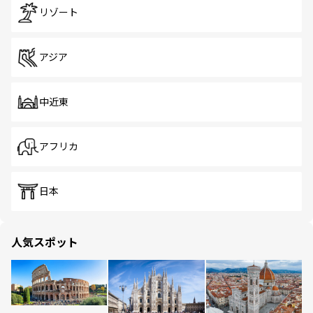
リゾート
アジア
中近東
アフリカ
日本
人気スポット