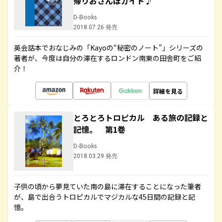
帰りおさんぽガイド♪
D-Books
2018.07.26 発売
英会話本でおなじみの「Kayoの“秘密のノート”」シリーズの
著者が、今度は自分の滞在するロンドン南東の田舎町をご紹
介！
詳細を見る
とろとろトロピカル ある旅の記録と
記憶。 第1巻
D-Books
2018.03.29 発売
子供の頃から夢見ていた南の島に滞在することになった筆者
が、島で出合うトロピカルでマジカルな45日間の記録と記
憶。