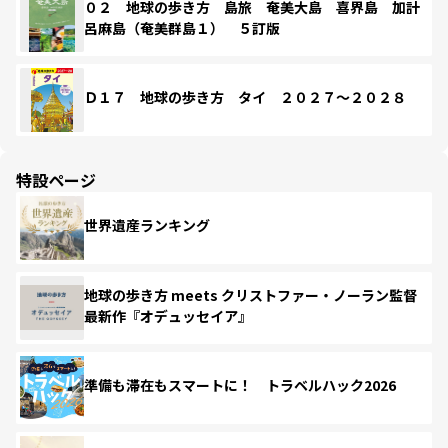
０２ 地球の歩き方 島旅 奄美大島 喜界島 加計
呂麻島（奄美群島１） ５訂版
Ｄ１７ 地球の歩き方 タイ ２０２７～２０２８
特設ページ
世界遺産ランキング
地球の歩き方 meets クリストファー・ノーラン監督
最新作『オデュッセイア』
準備も滞在もスマートに！ トラベルハック2026