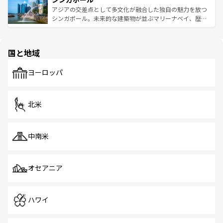
が待っている。親しみやすいタイの人々、仏教を中心とし
ており、効率よく見どころを回れるのも魅力。息をのむよ
アジアの交差点として多文化が融合した独自の魅力を放つ
た文化、そして多様な観光資源が、訪れる旅人を魅了し続
うな絶景から文化的な体験まで、香港を存分に楽しみ尽く
シンガポール。未来的な建築物が並ぶマリーナベイ、歴史
ける。 なお、新着のタイ情報は
コンテンツ一覧
を参照して
そう。 なお、新着の香港情報は
コンテンツ一覧
を参照して
と伝統を感じられるエスニックタウン、多数の緑豊かな公
ほしい。
ほしい。
園や自然保護区など、自然が調和した近代的な景観と文化
の多様性あふれるカラフルな町は、どこを歩いても新しい
国と地域
発見がある。さらに、治安のよさや充実した公共交通機関
も、旅行者にとっては魅力的なポイント。グルメも豊富
で、ホーカーズは地元の風情を楽しめる外せないスポット
ヨーロッパ
だ。訪れる人を飽きさせないシンガポールで、多様な魅力
を体感しよう。 なお、新着のシンガポール情報は
コンテン
ツ一覧
を参照してほしい。
北米
中南米
オセアニア
ハワイ