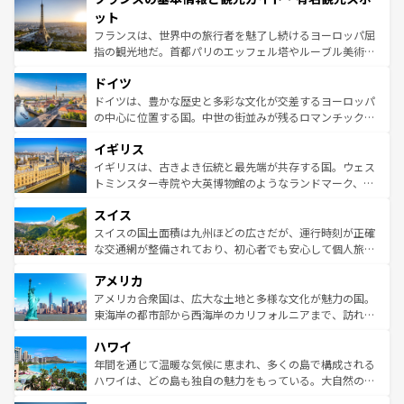
なお、新着のイタリア情報は
コンテンツ一覧
を参照してほ
れる闘牛、そして美味しいタパスが生活の一部となってい
ット
しい。
る。首都マドリードの洗練された雰囲気や、バルセロナの
フランスは、世界中の旅行者を魅了し続けるヨーロッパ屈
アートに溢れた街角から、地方では古代ローマ遺跡や中世
指の観光地だ。首都パリのエッフェル塔やルーブル美術館
の城塞都市、穏やかなビーチリゾートまで多彩な表情を見
といった象徴的なスポットから、田舎町の古風な美しさま
せる。地方によって風土や気候が異なるスペインはその個
ドイツ
で、幅広い魅力が詰まっている。華麗な宮殿、歴史的な大
性で訪れる人を魅了する。 なお、新着のスペイン情報は
コ
聖堂、美しいビーチ、そして豊かな自然が、訪れる者を心
ドイツは、豊かな歴史と多彩な文化が交差するヨーロッパ
ンテンツ一覧
を参照してほしい。
から魅了する。また、フランスは美食の国としても知ら
の中心に位置する国。中世の街並みが残るロマンチック街
れ、フランス料理はユネスコ無形文化遺産にも登録されて
道から、未来を先取りするようなモダンな都市まで多様な
イギリス
いる。シャンパンの発祥地であるランス、プロヴァンスの
顔を持つこの国は、どこを歩いても飽きることがない。ベ
香り高いラベンダー畑など、多彩な楽しみ方が可能だ。さ
ルリンの文化的活気、バイエルン州のアルプスの絶景、そ
イギリスは、古きよき伝統と最先端が共存する国。ウェス
らに、パリ以外の地域にも魅力が溢れており、どの街角に
してライン川沿いのワイン畑といった風景は必見。ビール
トミンスター寺院や大英博物館のようなランドマーク、歴
も豊かな歴史と文化が息づいている。パリ以外の個性あふ
とソーセージを味わいながら地元の人と過ごす楽しい時間
史ある大学都市、美しい丘陵地帯や牧歌的な風景など、エ
れる地方に足を運ぶとそれぞれで全く異なる文化を体験で
スイス
は、お酒好きな人にはぜひ体験してほしい。 なお、新着の
リアごとに異なる魅力がある。また、優雅なアフタヌーン
きるだろう。 なお、新着のフランス情報は
コンテンツ一覧
ドイツ情報は
コンテンツ一覧
を参照してほしい。
ティー、ビール好きにはたまらない英国パブ、サッカー観
スイスの国土面積は九州ほどの広さだが、運行時刻が正確
を参照してほしい。
戦など、本場だからこそできる体験も豊富。イギリスを旅
な交通網が整備されており、初心者でも安心して個人旅行
して楽しみつくそう。 なお、新着のイギリス情報は
コンテ
を楽しめる。日本同様に時刻表どおりの旅が可能だ。中世
アメリカ
ンツ一覧
を参照してほしい。
の建物がそのまま残る町や、スイスならではのユニークな
博物館もあり、アルプス観光だけでなく町歩きも満喫する
アメリカ合衆国は、広大な土地と多様な文化が魅力の国。
ことができる。国民の所得が高いため物価も高いが、旅行
東海岸の都市部から西海岸のカリフォルニアまで、訪れる
者向けの交通パス提供のサービスもあり、うまく活用すれ
場所ごとに異なる風景と体験が待っている。ニューヨーク
ハワイ
ば市内交通費無料で観光を楽しむこともできる。 なお、新
のような巨大都市は、観光、ショッピング、エンターテイ
着のスイス情報は
コンテンツ一覧
を参照してほしい。
ンメントが詰まった刺激的なスポットだ。一方、アメリカ
年間を通じて温暖な気候に恵まれ、多くの島で構成される
西部には大自然が広がり、グランドキャニオンやイエロー
ハワイは、どの島も独自の魅力をもっている。大自然の神
ストーン国立公園といった絶景が堪能できる。さらに、南
秘を感じたいなら、火山が生み出した壮大な景観を誇るハ