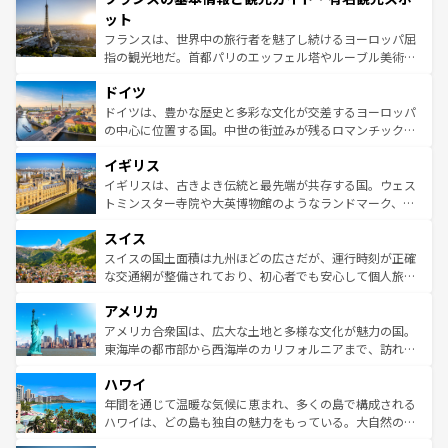
なお、新着のイタリア情報は
コンテンツ一覧
を参照してほ
れる闘牛、そして美味しいタパスが生活の一部となってい
ット
しい。
る。首都マドリードの洗練された雰囲気や、バルセロナの
フランスは、世界中の旅行者を魅了し続けるヨーロッパ屈
アートに溢れた街角から、地方では古代ローマ遺跡や中世
指の観光地だ。首都パリのエッフェル塔やルーブル美術館
の城塞都市、穏やかなビーチリゾートまで多彩な表情を見
といった象徴的なスポットから、田舎町の古風な美しさま
せる。地方によって風土や気候が異なるスペインはその個
ドイツ
で、幅広い魅力が詰まっている。華麗な宮殿、歴史的な大
性で訪れる人を魅了する。 なお、新着のスペイン情報は
コ
聖堂、美しいビーチ、そして豊かな自然が、訪れる者を心
ドイツは、豊かな歴史と多彩な文化が交差するヨーロッパ
ンテンツ一覧
を参照してほしい。
から魅了する。また、フランスは美食の国としても知ら
の中心に位置する国。中世の街並みが残るロマンチック街
れ、フランス料理はユネスコ無形文化遺産にも登録されて
道から、未来を先取りするようなモダンな都市まで多様な
イギリス
いる。シャンパンの発祥地であるランス、プロヴァンスの
顔を持つこの国は、どこを歩いても飽きることがない。ベ
香り高いラベンダー畑など、多彩な楽しみ方が可能だ。さ
ルリンの文化的活気、バイエルン州のアルプスの絶景、そ
イギリスは、古きよき伝統と最先端が共存する国。ウェス
らに、パリ以外の地域にも魅力が溢れており、どの街角に
してライン川沿いのワイン畑といった風景は必見。ビール
トミンスター寺院や大英博物館のようなランドマーク、歴
も豊かな歴史と文化が息づいている。パリ以外の個性あふ
とソーセージを味わいながら地元の人と過ごす楽しい時間
史ある大学都市、美しい丘陵地帯や牧歌的な風景など、エ
れる地方に足を運ぶとそれぞれで全く異なる文化を体験で
スイス
は、お酒好きな人にはぜひ体験してほしい。 なお、新着の
リアごとに異なる魅力がある。また、優雅なアフタヌーン
きるだろう。 なお、新着のフランス情報は
コンテンツ一覧
ドイツ情報は
コンテンツ一覧
を参照してほしい。
ティー、ビール好きにはたまらない英国パブ、サッカー観
スイスの国土面積は九州ほどの広さだが、運行時刻が正確
を参照してほしい。
戦など、本場だからこそできる体験も豊富。イギリスを旅
な交通網が整備されており、初心者でも安心して個人旅行
して楽しみつくそう。 なお、新着のイギリス情報は
コンテ
を楽しめる。日本同様に時刻表どおりの旅が可能だ。中世
アメリカ
ンツ一覧
を参照してほしい。
の建物がそのまま残る町や、スイスならではのユニークな
博物館もあり、アルプス観光だけでなく町歩きも満喫する
アメリカ合衆国は、広大な土地と多様な文化が魅力の国。
ことができる。国民の所得が高いため物価も高いが、旅行
東海岸の都市部から西海岸のカリフォルニアまで、訪れる
者向けの交通パス提供のサービスもあり、うまく活用すれ
場所ごとに異なる風景と体験が待っている。ニューヨーク
ハワイ
ば市内交通費無料で観光を楽しむこともできる。 なお、新
のような巨大都市は、観光、ショッピング、エンターテイ
着のスイス情報は
コンテンツ一覧
を参照してほしい。
ンメントが詰まった刺激的なスポットだ。一方、アメリカ
年間を通じて温暖な気候に恵まれ、多くの島で構成される
西部には大自然が広がり、グランドキャニオンやイエロー
ハワイは、どの島も独自の魅力をもっている。大自然の神
ストーン国立公園といった絶景が堪能できる。さらに、南
秘を感じたいなら、火山が生み出した壮大な景観を誇るハ