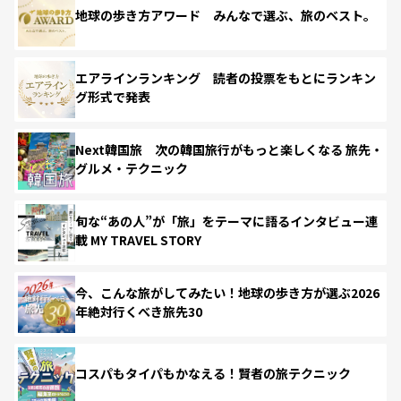
地球の歩き方アワード みんなで選ぶ、旅のベスト。
エアラインランキング 読者の投票をもとにランキン
グ形式で発表
Next韓国旅 次の韓国旅行がもっと楽しくなる 旅先・
グルメ・テクニック
旬な“あの人”が「旅」をテーマに語るインタビュー連
載 MY TRAVEL STORY
今、こんな旅がしてみたい！地球の歩き方が選ぶ2026
年絶対行くべき旅先30
コスパもタイパもかなえる！賢者の旅テクニック