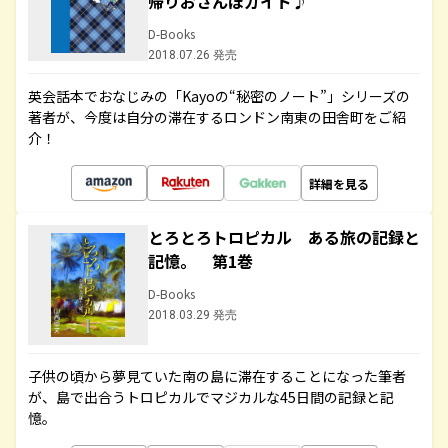
帰りおさんぽガイド♪
D-Books
2018.07.26 発売
英会話本でおなじみの「Kayoの“秘密のノート”」シリーズの
著者が、今度は自分の滞在するロンドン南東の田舎町をご紹
介！
詳細を見る
とろとろトロピカル ある旅の記録と
記憶。 第1巻
D-Books
2018.03.29 発売
子供の頃から夢見ていた南の島に滞在することになった筆者
が、島で出合うトロピカルでマジカルな45日間の記録と記
憶。