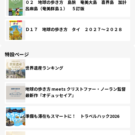
０２ 地球の歩き方 島旅 奄美大島 喜界島 加計
呂麻島（奄美群島１） ５訂版
Ｄ１７ 地球の歩き方 タイ ２０２７～２０２８
特設ページ
世界遺産ランキング
地球の歩き方 meets クリストファー・ノーラン監督
最新作『オデュッセイア』
準備も滞在もスマートに！ トラベルハック2026