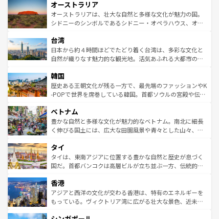
オーストラリア
部のニューオーリンズでは、音楽と美食が融合した独特の
ワイ島は見逃せない。また、定番の観光地といえばオアフ
文化が魅力。旅行者はアメリカの各地域で異なる魅力を楽
島だが、静かな自然を求めるならマウイ島やカウアイ島が
オーストラリアは、壮大な自然と多様な文化が魅力の国。
しみながら、その多様性と豊かな歴史を感じることができ
おすすめ。エメラルドグリーンに輝く海をはじめ、豊かな
シドニーのシンボルであるシドニー・オペラハウス、オー
るだろう。車でのロードトリップや列車の旅も、アメリカ
文化や歴史が息づいている。「アロハスピリット」と呼ば
ストラリア東海岸北部に広がる大サンゴ礁地帯グレートバ
ならではの贅沢な旅のスタイルだ。 なお、新着のアメリカ
台湾
れるおもてなしの心で訪れる人々を迎えてくれるハワイの
リアリーフや大陸中央部にそびえるウルル（エアーズロッ
情報は
コンテンツ一覧
を参照してほしい。
人々、おいしいローカルフードやハワイアンミュージッ
ク）、タスマニアの美しい原生林やケアンズの熱帯雨林な
日本から約４時間ほどでたどり着く台湾は、多彩な文化と
ク、伝統的なフラダンスなど、すべてがハワイの魅力を彩
ど、見どころがたくさん。また、カフェやワイン、オージ
自然が織りなす魅力的な観光地。活気あふれる大都市の台
っている。訪れるたびに新しい発見と感動が待っているハ
ービーフなどの食文化も豊かで、美味しいものであふれて
北やノスタルジックな町並みが人気な九份（ジォウフェ
ワイを、存分に味わってほしい。 なお、新着のハワイ情報
韓国
いる。アクティビティも充実しており、サーフィンやダイ
ン）、静ひつな山岳地帯である台湾東部など、都市の喧騒
は
コンテンツ一覧
を参照してほしい。
ビング、ハイキングなど、アウトドア好きにはたまらな
と山間の静けさが共存しており、訪れる人に新しい発見と
歴史ある王朝文化が残る一方で、最先端のファッションやK
い。オーストラリアの多彩な魅力を存分に味わいつくそ
驚きをもたらしてくれる。また、奥深い台湾の食文化も魅
-POPで世界を席巻している韓国。首都ソウルの宮殿や伝統
う。 なお、新着のオーストラリア情報は
コンテンツ一覧
を
力で、夜市などの屋台グルメから高級料理、ヘルシーで美
家屋が並ぶエリアでは韓国の歴史と文化に浸ることがで
参照してほしい。
ベトナム
容にもいいと評判のスイーツなど、バラエティ豊かな料理
き、地方に足を延ばせば四季折々の自然美を楽しむことが
が味わえる。 なお、新着の台湾情報は
コンテンツ一覧
を参
できる。そして、キムチや焼肉、絶品のストリートフード
豊かな自然と多様な文化が魅力的なベトナム。南北に細長
照してほしい。
まで、さまざまな韓国料理が待っている。夜には、韓国な
く伸びる国土には、広大な田園風景や青々とした山々、世
らではのナイトライフも堪能できる。あたたかいホスピタ
界遺産に登録された壮大な自然景観が点在し、都市部では
タイ
リティに包まれながら、韓国の多彩な魅力を心ゆくまで味
急速な発展と共に伝統が息づく。ハノイの古い町並みやホ
わってみてほしい。 なお、新着の韓国情報は
コンテンツ一
ーチミン市のフランス統治時代の建物も、独特の雰囲気を
タイは、東南アジアに位置する豊かな自然と歴史が息づく
覧
を参照してほしい。
醸し出している。また、バラエティの豊かさとおいしさで
国だ。首都バンコクは高層ビルが立ち並ぶ一方、伝統的な
世界中の食通を魅了してやまないベトナム料理も魅力のひ
寺院や市場がいたるところに点在し、古きよき文化と現代
香港
とつ。フォーやバインミー、ベトナムコーヒーなどは、ぜ
の活気が交差している。北部ではチェンマイなどの山岳地
ひ現地で味わいたい。どの地域を訪れてもあたたかい人々
帯で自然と触れ合い、南部ではプーケットやクラビの美し
アジアと西洋の文化が交わる香港は、特有のエネルギーを
が旅行者を迎えてくれるので、きっと忘れられない旅にな
いビーチでリゾート気分を楽しむことができる。タイ料理
もっている。ヴィクトリア湾に広がる壮大な景色、近未来
るはずだ。 なお、新着のベトナム情報は
コンテンツ一覧
を
は世界的に有名で、屋台から高級レストランまで味覚を刺
的なアートスポット、そして歴史と現代が融合した町並
参照してほしい。
シンガポール
激する。気候は一年中温暖で、どの季節にも異なる楽しみ
み、どこを訪れても感動するはず。観光スポットが密集し