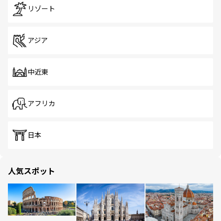
リゾート
アジア
中近東
アフリカ
日本
人気スポット