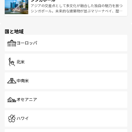
が待っている。親しみやすいタイの人々、仏教を中心とし
ており、効率よく見どころを回れるのも魅力。息をのむよ
アジアの交差点として多文化が融合した独自の魅力を放つ
た文化、そして多様な観光資源が、訪れる旅人を魅了し続
うな絶景から文化的な体験まで、香港を存分に楽しみ尽く
シンガポール。未来的な建築物が並ぶマリーナベイ、歴史
ける。 なお、新着のタイ情報は
コンテンツ一覧
を参照して
そう。 なお、新着の香港情報は
コンテンツ一覧
を参照して
と伝統を感じられるエスニックタウン、多数の緑豊かな公
ほしい。
ほしい。
園や自然保護区など、自然が調和した近代的な景観と文化
の多様性あふれるカラフルな町は、どこを歩いても新しい
国と地域
発見がある。さらに、治安のよさや充実した公共交通機関
も、旅行者にとっては魅力的なポイント。グルメも豊富
で、ホーカーズは地元の風情を楽しめる外せないスポット
ヨーロッパ
だ。訪れる人を飽きさせないシンガポールで、多様な魅力
を体感しよう。 なお、新着のシンガポール情報は
コンテン
ツ一覧
を参照してほしい。
北米
中南米
オセアニア
ハワイ