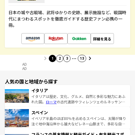
日本の城や古戦場、武将ゆかりの史跡、展示施設など、戦国時
代にまつわるスポットを徹底ガイドする歴史ファン必携の一
冊。
詳細を見る
…
1
2
3
13
AD
AD
人気の国と地域から探す
イタリア
イタリアは歴史、文化、グルメ、自然と多彩な魅力にあふ
れた国。
ローマ
の古代遺跡やフィレンツェのルネッサンス
美術、ヴェネツィアの運河など、歴史あるスポットはもち
スペイン
ろん、トスカーナの美しい田園風景やアマルフィ海岸の絶
景など、自然景観も見逃せない。観光の合間には、本場の
イベリア半島のほぼ80％を占めるスペインは、太陽が降り
ピザやパスタなど、絶品のイタリア料理を堪能することも
注ぐ地中海沿岸から雄大なピレネー山脈まで、多彩な自然
できる。朝目覚めてから夜眠るまで、すべての瞬間を楽し
と文化が詰まったヨーロッパ屈指の旅行先だ。多様な地域
フランスの基本情報と観光ガイド・有名観光スポ
ませてくれるイタリアで、忘れられない旅をしてみよう！
文化が根付くこの国では、情熱的なフラメンコ、熱気あふ