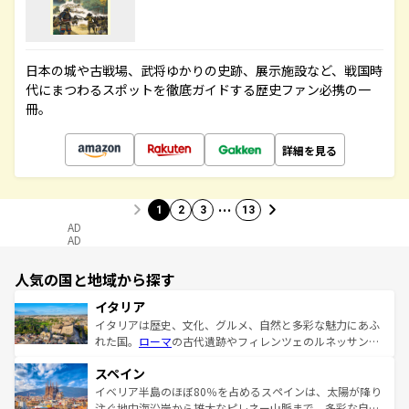
日本の城や古戦場、武将ゆかりの史跡、展示施設など、戦国時
代にまつわるスポットを徹底ガイドする歴史ファン必携の一
冊。
詳細を見る
…
1
2
3
13
AD
AD
人気の国と地域から探す
イタリア
イタリアは歴史、文化、グルメ、自然と多彩な魅力にあふ
れた国。
ローマ
の古代遺跡やフィレンツェのルネッサンス
美術、ヴェネツィアの運河など、歴史あるスポットはもち
スペイン
ろん、トスカーナの美しい田園風景やアマルフィ海岸の絶
景など、自然景観も見逃せない。観光の合間には、本場の
イベリア半島のほぼ80％を占めるスペインは、太陽が降り
ピザやパスタなど、絶品のイタリア料理を堪能することも
注ぐ地中海沿岸から雄大なピレネー山脈まで、多彩な自然