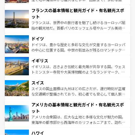
できる。朝目覚めてから夜眠るまで、すべての瞬間を楽し
と文化が詰まったヨーロッパ屈指の旅行先だ。多様な地域
フランスの基本情報と観光ガイド・有名観光スポ
ませてくれるイタリアで、忘れられない旅をしてみよう！
文化が根付くこの国では、情熱的なフラメンコ、熱気あふ
なお、新着のイタリア情報は
コンテンツ一覧
を参照してほ
れる闘牛、そして美味しいタパスが生活の一部となってい
ット
しい。
る。首都マドリードの洗練された雰囲気や、バルセロナの
フランスは、世界中の旅行者を魅了し続けるヨーロッパ屈
アートに溢れた街角から、地方では古代ローマ遺跡や中世
指の観光地だ。首都パリのエッフェル塔やルーブル美術館
の城塞都市、穏やかなビーチリゾートまで多彩な表情を見
といった象徴的なスポットから、田舎町の古風な美しさま
せる。地方によって風土や気候が異なるスペインはその個
ドイツ
で、幅広い魅力が詰まっている。華麗な宮殿、歴史的な大
性で訪れる人を魅了する。 なお、新着のスペイン情報は
コ
聖堂、美しいビーチ、そして豊かな自然が、訪れる者を心
ドイツは、豊かな歴史と多彩な文化が交差するヨーロッパ
ンテンツ一覧
を参照してほしい。
から魅了する。また、フランスは美食の国としても知ら
の中心に位置する国。中世の街並みが残るロマンチック街
れ、フランス料理はユネスコ無形文化遺産にも登録されて
道から、未来を先取りするようなモダンな都市まで多様な
イギリス
いる。シャンパンの発祥地であるランス、プロヴァンスの
顔を持つこの国は、どこを歩いても飽きることがない。ベ
香り高いラベンダー畑など、多彩な楽しみ方が可能だ。さ
ルリンの文化的活気、バイエルン州のアルプスの絶景、そ
イギリスは、古きよき伝統と最先端が共存する国。ウェス
らに、パリ以外の地域にも魅力が溢れており、どの街角に
してライン川沿いのワイン畑といった風景は必見。ビール
トミンスター寺院や大英博物館のようなランドマーク、歴
も豊かな歴史と文化が息づいている。パリ以外の個性あふ
とソーセージを味わいながら地元の人と過ごす楽しい時間
史ある大学都市、美しい丘陵地帯や牧歌的な風景など、エ
れる地方に足を運ぶとそれぞれで全く異なる文化を体験で
スイス
は、お酒好きな人にはぜひ体験してほしい。 なお、新着の
リアごとに異なる魅力がある。また、優雅なアフタヌーン
きるだろう。 なお、新着のフランス情報は
コンテンツ一覧
ドイツ情報は
コンテンツ一覧
を参照してほしい。
ティー、ビール好きにはたまらない英国パブ、サッカー観
スイスの国土面積は九州ほどの広さだが、運行時刻が正確
を参照してほしい。
戦など、本場だからこそできる体験も豊富。イギリスを旅
な交通網が整備されており、初心者でも安心して個人旅行
して楽しみつくそう。 なお、新着のイギリス情報は
コンテ
を楽しめる。日本同様に時刻表どおりの旅が可能だ。中世
アメリカの基本情報と観光ガイド・有名観光スポ
ンツ一覧
を参照してほしい。
の建物がそのまま残る町や、スイスならではのユニークな
博物館もあり、アルプス観光だけでなく町歩きも満喫する
ット
ことができる。国民の所得が高いため物価も高いが、旅行
アメリカ合衆国は、広大な土地と多様な文化が魅力の国。
者向けの交通パス提供のサービスもあり、うまく活用すれ
東海岸の都市部から西海岸のカリフォルニアまで、訪れる
ば市内交通費無料で観光を楽しむこともできる。 なお、新
場所ごとに異なる風景と体験が待っている。ニューヨーク
着のスイス情報は
コンテンツ一覧
を参照してほしい。
ハワイ
のような巨大都市は、観光、ショッピング、エンターテイ