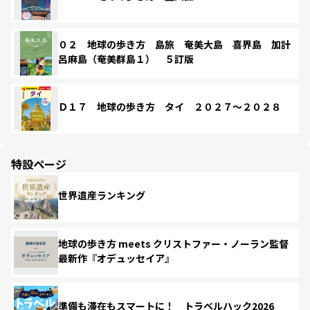
０２ 地球の歩き方 島旅 奄美大島 喜界島 加計
呂麻島（奄美群島１） ５訂版
Ｄ１７ 地球の歩き方 タイ ２０２７～２０２８
特設ページ
世界遺産ランキング
地球の歩き方 meets クリストファー・ノーラン監督
最新作『オデュッセイア』
準備も滞在もスマートに！ トラベルハック2026