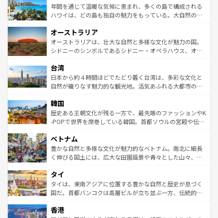
ンメントが詰まった刺激的なスポットだ。一方、アメリカ
年間を通じて温暖な気候に恵まれ、多くの島で構成される
西部には大自然が広がり、グランドキャニオンやイエロー
ハワイは、どの島も独自の魅力をもっている。大自然の神
ストーン国立公園といった絶景が堪能できる。さらに、南
秘を感じたいなら、火山が生み出した壮大な景観を誇るハ
オーストラリア
部のニューオーリンズでは、音楽と美食が融合した独特の
ワイ島は見逃せない。また、定番の観光地といえばオアフ
文化が魅力。旅行者はアメリカの各地域で異なる魅力を楽
島だが、静かな自然を求めるならマウイ島やカウアイ島が
オーストラリアは、壮大な自然と多様な文化が魅力の国。
しみながら、その多様性と豊かな歴史を感じることができ
おすすめ。エメラルドグリーンに輝く海をはじめ、豊かな
シドニーのシンボルであるシドニー・オペラハウス、オー
るだろう。車でのロードトリップや列車の旅も、アメリカ
文化や歴史が息づいている。「アロハスピリット」と呼ば
ストラリア東海岸北部に広がる大サンゴ礁地帯グレートバ
ならではの贅沢な旅のスタイルだ。 なお、新着のアメリカ
台湾
れるおもてなしの心で訪れる人々を迎えてくれるハワイの
リアリーフや大陸中央部にそびえるウルル（エアーズロッ
情報は
コンテンツ一覧
を参照してほしい。
人々、おいしいローカルフードやハワイアンミュージッ
ク）、タスマニアの美しい原生林やケアンズの熱帯雨林な
日本から約４時間ほどでたどり着く台湾は、多彩な文化と
ク、伝統的なフラダンスなど、すべてがハワイの魅力を彩
ど、見どころがたくさん。また、カフェやワイン、オージ
自然が織りなす魅力的な観光地。活気あふれる大都市の台
っている。訪れるたびに新しい発見と感動が待っているハ
ービーフなどの食文化も豊かで、美味しいものであふれて
北やノスタルジックな町並みが人気な九份（ジォウフェ
ワイを、存分に味わってほしい。 なお、新着のハワイ情報
韓国
いる。アクティビティも充実しており、サーフィンやダイ
ン）、静ひつな山岳地帯である台湾東部など、都市の喧騒
は
コンテンツ一覧
を参照してほしい。
ビング、ハイキングなど、アウトドア好きにはたまらな
と山間の静けさが共存しており、訪れる人に新しい発見と
歴史ある王朝文化が残る一方で、最先端のファッションやK
い。オーストラリアの多彩な魅力を存分に味わいつくそ
驚きをもたらしてくれる。また、奥深い台湾の食文化も魅
-POPで世界を席巻している韓国。首都ソウルの宮殿や伝統
う。 なお、新着のオーストラリア情報は
コンテンツ一覧
を
力で、夜市などの屋台グルメから高級料理、ヘルシーで美
家屋が並ぶエリアでは韓国の歴史と文化に浸ることがで
参照してほしい。
ベトナム
容にもいいと評判のスイーツなど、バラエティ豊かな料理
き、地方に足を延ばせば四季折々の自然美を楽しむことが
が味わえる。 なお、新着の台湾情報は
コンテンツ一覧
を参
できる。そして、キムチや焼肉、絶品のストリートフード
豊かな自然と多様な文化が魅力的なベトナム。南北に細長
照してほしい。
まで、さまざまな韓国料理が待っている。夜には、韓国な
く伸びる国土には、広大な田園風景や青々とした山々、世
らではのナイトライフも堪能できる。あたたかいホスピタ
界遺産に登録された壮大な自然景観が点在し、都市部では
タイ
リティに包まれながら、韓国の多彩な魅力を心ゆくまで味
急速な発展と共に伝統が息づく。ハノイの古い町並みやホ
わってみてほしい。 なお、新着の韓国情報は
コンテンツ一
ーチミン市のフランス統治時代の建物も、独特の雰囲気を
タイは、東南アジアに位置する豊かな自然と歴史が息づく
覧
を参照してほしい。
醸し出している。また、バラエティの豊かさとおいしさで
国だ。首都バンコクは高層ビルが立ち並ぶ一方、伝統的な
世界中の食通を魅了してやまないベトナム料理も魅力のひ
寺院や市場がいたるところに点在し、古きよき文化と現代
香港
とつ。フォーやバインミー、ベトナムコーヒーなどは、ぜ
の活気が交差している。北部ではチェンマイなどの山岳地