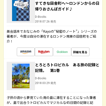
すてきな田舎町へ～ロンドンからの日
帰りおさんぽガイド♪
D-Books
2018.07.26 発売
英会話本でおなじみの「Kayoの“秘密のノート”」シリーズの
著者が、今度は自分の滞在するロンドン南東の田舎町をご紹
介！
詳細を見る
とろとろトロピカル ある旅の記録と
記憶。 第1巻
D-Books
2018.03.29 発売
子供の頃から夢見ていた南の島に滞在することになった筆者
が、島で出合うトロピカルでマジカルな45日間の記録と記