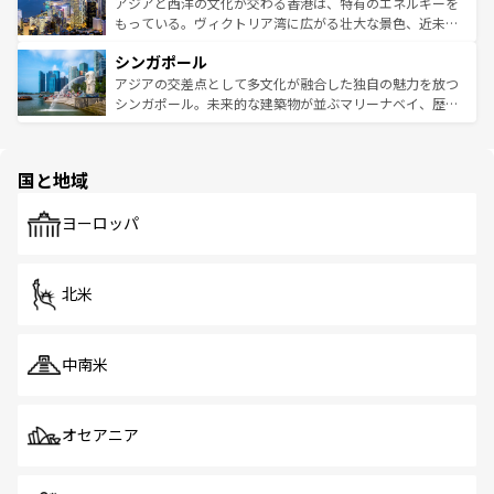
ひ現地で味わいたい。どの地域を訪れてもあたたかい人々
帯で自然と触れ合い、南部ではプーケットやクラビの美し
アジアと西洋の文化が交わる香港は、特有のエネルギーを
が旅行者を迎えてくれるので、きっと忘れられない旅にな
いビーチでリゾート気分を楽しむことができる。タイ料理
もっている。ヴィクトリア湾に広がる壮大な景色、近未来
るはずだ。 なお、新着のベトナム情報は
コンテンツ一覧
を
は世界的に有名で、屋台から高級レストランまで味覚を刺
的なアートスポット、そして歴史と現代が融合した町並
参照してほしい。
シンガポール
激する。気候は一年中温暖で、どの季節にも異なる楽しみ
み、どこを訪れても感動するはず。観光スポットが密集し
が待っている。親しみやすいタイの人々、仏教を中心とし
ており、効率よく見どころを回れるのも魅力。息をのむよ
アジアの交差点として多文化が融合した独自の魅力を放つ
た文化、そして多様な観光資源が、訪れる旅人を魅了し続
うな絶景から文化的な体験まで、香港を存分に楽しみ尽く
シンガポール。未来的な建築物が並ぶマリーナベイ、歴史
ける。 なお、新着のタイ情報は
コンテンツ一覧
を参照して
そう。 なお、新着の香港情報は
コンテンツ一覧
を参照して
と伝統を感じられるエスニックタウン、多数の緑豊かな公
ほしい。
ほしい。
園や自然保護区など、自然が調和した近代的な景観と文化
の多様性あふれるカラフルな町は、どこを歩いても新しい
国と地域
発見がある。さらに、治安のよさや充実した公共交通機関
も、旅行者にとっては魅力的なポイント。グルメも豊富
で、ホーカーズは地元の風情を楽しめる外せないスポット
ヨーロッパ
だ。訪れる人を飽きさせないシンガポールで、多様な魅力
を体感しよう。 なお、新着のシンガポール情報は
コンテン
ツ一覧
を参照してほしい。
北米
中南米
オセアニア