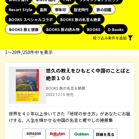
Resort Style
島旅
御朱印
歴史時代
旅の図鑑
BOOKS スペシャルコラボ
BOOKS 旅の名言＆絶景
BOOKS 旅と健康
BOOKS 旅の読み物
BOOKS
D-Books
絞り込み条件を追加
1〜20件/250件中 を表示
悠久の教えをひもとく中国のことばと
絶景１００
BOOKS 旅の名言＆絶景
2022.12.15 発売
世界を４０年以上歩いてきた「地球の歩き方」があなたにお届
けする、人生を輝かせる中国の名言と癒やしの絶景集
詳細を見る