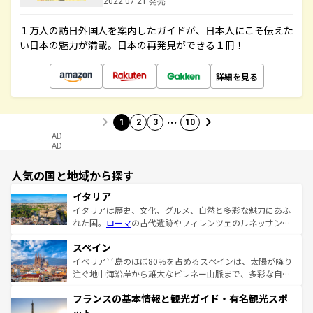
2022.07.21 発売
１万人の訪日外国人を案内したガイドが、日本人にこそ伝えた
い日本の魅力が満載。日本の再発見ができる１冊！
詳細を見る
…
1
2
3
10
AD
AD
人気の国と地域から探す
イタリア
イタリアは歴史、文化、グルメ、自然と多彩な魅力にあふ
れた国。
ローマ
の古代遺跡やフィレンツェのルネッサンス
美術、ヴェネツィアの運河など、歴史あるスポットはもち
スペイン
ろん、トスカーナの美しい田園風景やアマルフィ海岸の絶
景など、自然景観も見逃せない。観光の合間には、本場の
イベリア半島のほぼ80％を占めるスペインは、太陽が降り
ピザやパスタなど、絶品のイタリア料理を堪能することも
注ぐ地中海沿岸から雄大なピレネー山脈まで、多彩な自然
できる。朝目覚めてから夜眠るまで、すべての瞬間を楽し
と文化が詰まったヨーロッパ屈指の旅行先だ。多様な地域
フランスの基本情報と観光ガイド・有名観光スポ
ませてくれるイタリアで、忘れられない旅をしてみよう！
文化が根付くこの国では、情熱的なフラメンコ、熱気あふ
なお、新着のイタリア情報は
コンテンツ一覧
を参照してほ
れる闘牛、そして美味しいタパスが生活の一部となってい