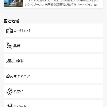
た文化、そして多様な観光資源が、訪れる旅人を魅了し続
うな絶景から文化的な体験まで、香港を存分に楽しみ尽く
シンガポール。未来的な建築物が並ぶマリーナベイ、歴史
ける。 なお、新着のタイ情報は
コンテンツ一覧
を参照して
そう。 なお、新着の香港情報は
コンテンツ一覧
を参照して
と伝統を感じられるエスニックタウン、多数の緑豊かな公
ほしい。
ほしい。
園や自然保護区など、自然が調和した近代的な景観と文化
の多様性あふれるカラフルな町は、どこを歩いても新しい
国と地域
発見がある。さらに、治安のよさや充実した公共交通機関
も、旅行者にとっては魅力的なポイント。グルメも豊富
で、ホーカーズは地元の風情を楽しめる外せないスポット
ヨーロッパ
だ。訪れる人を飽きさせないシンガポールで、多様な魅力
を体感しよう。 なお、新着のシンガポール情報は
コンテン
ツ一覧
を参照してほしい。
北米
中南米
オセアニア
ハワイ
リゾート