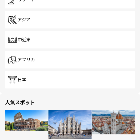
アジア
中近東
アフリカ
日本
人気スポット