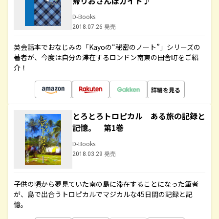
帰りおさんぽガイド♪
D-Books
2018.07.26 発売
英会話本でおなじみの「Kayoの“秘密のノート”」シリーズの
著者が、今度は自分の滞在するロンドン南東の田舎町をご紹
介！
詳細を見る
とろとろトロピカル ある旅の記録と
記憶。 第1巻
D-Books
2018.03.29 発売
子供の頃から夢見ていた南の島に滞在することになった筆者
が、島で出合うトロピカルでマジカルな45日間の記録と記
憶。