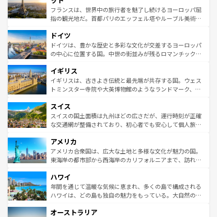
ット
しい。
る。首都マドリードの洗練された雰囲気や、バルセロナの
フランスは、世界中の旅行者を魅了し続けるヨーロッパ屈
アートに溢れた街角から、地方では古代ローマ遺跡や中世
指の観光地だ。首都パリのエッフェル塔やルーブル美術館
の城塞都市、穏やかなビーチリゾートまで多彩な表情を見
といった象徴的なスポットから、田舎町の古風な美しさま
せる。地方によって風土や気候が異なるスペインはその個
ドイツ
で、幅広い魅力が詰まっている。華麗な宮殿、歴史的な大
性で訪れる人を魅了する。 なお、新着のスペイン情報は
コ
聖堂、美しいビーチ、そして豊かな自然が、訪れる者を心
ドイツは、豊かな歴史と多彩な文化が交差するヨーロッパ
ンテンツ一覧
を参照してほしい。
から魅了する。また、フランスは美食の国としても知ら
の中心に位置する国。中世の街並みが残るロマンチック街
れ、フランス料理はユネスコ無形文化遺産にも登録されて
道から、未来を先取りするようなモダンな都市まで多様な
イギリス
いる。シャンパンの発祥地であるランス、プロヴァンスの
顔を持つこの国は、どこを歩いても飽きることがない。ベ
香り高いラベンダー畑など、多彩な楽しみ方が可能だ。さ
ルリンの文化的活気、バイエルン州のアルプスの絶景、そ
イギリスは、古きよき伝統と最先端が共存する国。ウェス
らに、パリ以外の地域にも魅力が溢れており、どの街角に
してライン川沿いのワイン畑といった風景は必見。ビール
トミンスター寺院や大英博物館のようなランドマーク、歴
も豊かな歴史と文化が息づいている。パリ以外の個性あふ
とソーセージを味わいながら地元の人と過ごす楽しい時間
史ある大学都市、美しい丘陵地帯や牧歌的な風景など、エ
れる地方に足を運ぶとそれぞれで全く異なる文化を体験で
スイス
は、お酒好きな人にはぜひ体験してほしい。 なお、新着の
リアごとに異なる魅力がある。また、優雅なアフタヌーン
きるだろう。 なお、新着のフランス情報は
コンテンツ一覧
ドイツ情報は
コンテンツ一覧
を参照してほしい。
ティー、ビール好きにはたまらない英国パブ、サッカー観
スイスの国土面積は九州ほどの広さだが、運行時刻が正確
を参照してほしい。
戦など、本場だからこそできる体験も豊富。イギリスを旅
な交通網が整備されており、初心者でも安心して個人旅行
して楽しみつくそう。 なお、新着のイギリス情報は
コンテ
を楽しめる。日本同様に時刻表どおりの旅が可能だ。中世
アメリカ
ンツ一覧
を参照してほしい。
の建物がそのまま残る町や、スイスならではのユニークな
博物館もあり、アルプス観光だけでなく町歩きも満喫する
アメリカ合衆国は、広大な土地と多様な文化が魅力の国。
ことができる。国民の所得が高いため物価も高いが、旅行
東海岸の都市部から西海岸のカリフォルニアまで、訪れる
者向けの交通パス提供のサービスもあり、うまく活用すれ
場所ごとに異なる風景と体験が待っている。ニューヨーク
ハワイ
ば市内交通費無料で観光を楽しむこともできる。 なお、新
のような巨大都市は、観光、ショッピング、エンターテイ
着のスイス情報は
コンテンツ一覧
を参照してほしい。
ンメントが詰まった刺激的なスポットだ。一方、アメリカ
年間を通じて温暖な気候に恵まれ、多くの島で構成される
西部には大自然が広がり、グランドキャニオンやイエロー
ハワイは、どの島も独自の魅力をもっている。大自然の神
ストーン国立公園といった絶景が堪能できる。さらに、南
秘を感じたいなら、火山が生み出した壮大な景観を誇るハ
オーストラリア
部のニューオーリンズでは、音楽と美食が融合した独特の
ワイ島は見逃せない。また、定番の観光地といえばオアフ