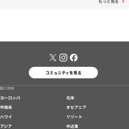
もっと見る
コミュニティを見る
国と地域
ヨーロッパ
北米
中南米
オセアニア
ハワイ
リゾート
アジア
中近東