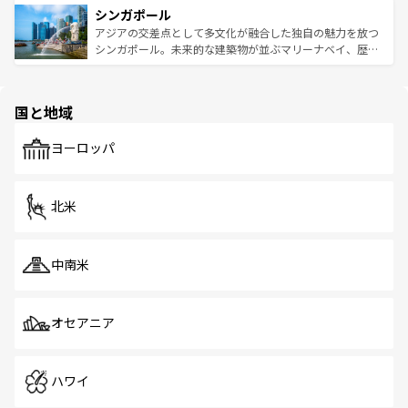
参照してほしい。
シンガポール
激する。気候は一年中温暖で、どの季節にも異なる楽しみ
み、どこを訪れても感動するはず。観光スポットが密集し
が待っている。親しみやすいタイの人々、仏教を中心とし
ており、効率よく見どころを回れるのも魅力。息をのむよ
アジアの交差点として多文化が融合した独自の魅力を放つ
た文化、そして多様な観光資源が、訪れる旅人を魅了し続
うな絶景から文化的な体験まで、香港を存分に楽しみ尽く
シンガポール。未来的な建築物が並ぶマリーナベイ、歴史
ける。 なお、新着のタイ情報は
コンテンツ一覧
を参照して
そう。 なお、新着の香港情報は
コンテンツ一覧
を参照して
と伝統を感じられるエスニックタウン、多数の緑豊かな公
ほしい。
ほしい。
園や自然保護区など、自然が調和した近代的な景観と文化
の多様性あふれるカラフルな町は、どこを歩いても新しい
国と地域
発見がある。さらに、治安のよさや充実した公共交通機関
も、旅行者にとっては魅力的なポイント。グルメも豊富
で、ホーカーズは地元の風情を楽しめる外せないスポット
ヨーロッパ
だ。訪れる人を飽きさせないシンガポールで、多様な魅力
を体感しよう。 なお、新着のシンガポール情報は
コンテン
ツ一覧
を参照してほしい。
北米
中南米
オセアニア
ハワイ