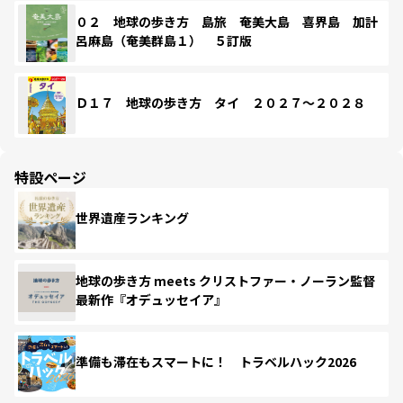
０２ 地球の歩き方 島旅 奄美大島 喜界島 加計
呂麻島（奄美群島１） ５訂版
Ｄ１７ 地球の歩き方 タイ ２０２７～２０２８
特設ページ
世界遺産ランキング
地球の歩き方 meets クリストファー・ノーラン監督
最新作『オデュッセイア』
準備も滞在もスマートに！ トラベルハック2026