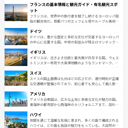
フランスの基本情報と観光ガイド・有名観光スポ
ませてくれるイタリアで、忘れられない旅をしてみよう！
文化が根付くこの国では、情熱的なフラメンコ、熱気あふ
なお、新着のイタリア情報は
コンテンツ一覧
を参照してほ
れる闘牛、そして美味しいタパスが生活の一部となってい
ット
しい。
る。首都マドリードの洗練された雰囲気や、バルセロナの
フランスは、世界中の旅行者を魅了し続けるヨーロッパ屈
アートに溢れた街角から、地方では古代ローマ遺跡や中世
指の観光地だ。首都パリのエッフェル塔やルーブル美術館
の城塞都市、穏やかなビーチリゾートまで多彩な表情を見
といった象徴的なスポットから、田舎町の古風な美しさま
せる。地方によって風土や気候が異なるスペインはその個
ドイツ
で、幅広い魅力が詰まっている。華麗な宮殿、歴史的な大
性で訪れる人を魅了する。 なお、新着のスペイン情報は
コ
聖堂、美しいビーチ、そして豊かな自然が、訪れる者を心
ドイツは、豊かな歴史と多彩な文化が交差するヨーロッパ
ンテンツ一覧
を参照してほしい。
から魅了する。また、フランスは美食の国としても知ら
の中心に位置する国。中世の街並みが残るロマンチック街
れ、フランス料理はユネスコ無形文化遺産にも登録されて
道から、未来を先取りするようなモダンな都市まで多様な
イギリス
いる。シャンパンの発祥地であるランス、プロヴァンスの
顔を持つこの国は、どこを歩いても飽きることがない。ベ
香り高いラベンダー畑など、多彩な楽しみ方が可能だ。さ
ルリンの文化的活気、バイエルン州のアルプスの絶景、そ
イギリスは、古きよき伝統と最先端が共存する国。ウェス
らに、パリ以外の地域にも魅力が溢れており、どの街角に
してライン川沿いのワイン畑といった風景は必見。ビール
トミンスター寺院や大英博物館のようなランドマーク、歴
も豊かな歴史と文化が息づいている。パリ以外の個性あふ
とソーセージを味わいながら地元の人と過ごす楽しい時間
史ある大学都市、美しい丘陵地帯や牧歌的な風景など、エ
れる地方に足を運ぶとそれぞれで全く異なる文化を体験で
スイス
は、お酒好きな人にはぜひ体験してほしい。 なお、新着の
リアごとに異なる魅力がある。また、優雅なアフタヌーン
きるだろう。 なお、新着のフランス情報は
コンテンツ一覧
ドイツ情報は
コンテンツ一覧
を参照してほしい。
ティー、ビール好きにはたまらない英国パブ、サッカー観
スイスの国土面積は九州ほどの広さだが、運行時刻が正確
を参照してほしい。
戦など、本場だからこそできる体験も豊富。イギリスを旅
な交通網が整備されており、初心者でも安心して個人旅行
して楽しみつくそう。 なお、新着のイギリス情報は
コンテ
を楽しめる。日本同様に時刻表どおりの旅が可能だ。中世
アメリカ
ンツ一覧
を参照してほしい。
の建物がそのまま残る町や、スイスならではのユニークな
博物館もあり、アルプス観光だけでなく町歩きも満喫する
アメリカ合衆国は、広大な土地と多様な文化が魅力の国。
ことができる。国民の所得が高いため物価も高いが、旅行
東海岸の都市部から西海岸のカリフォルニアまで、訪れる
者向けの交通パス提供のサービスもあり、うまく活用すれ
場所ごとに異なる風景と体験が待っている。ニューヨーク
ハワイ
ば市内交通費無料で観光を楽しむこともできる。 なお、新
のような巨大都市は、観光、ショッピング、エンターテイ
着のスイス情報は
コンテンツ一覧
を参照してほしい。
ンメントが詰まった刺激的なスポットだ。一方、アメリカ
年間を通じて温暖な気候に恵まれ、多くの島で構成される
西部には大自然が広がり、グランドキャニオンやイエロー
ハワイは、どの島も独自の魅力をもっている。大自然の神