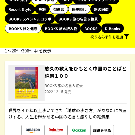
Resort Style
島旅
御朱印
歴史時代
旅の図鑑
BOOKS スペシャルコラボ
BOOKS 旅の名言＆絶景
BOOKS 旅と健康
BOOKS 旅の読み物
BOOKS
D-Books
絞り込み条件を追加
1〜20件/306件中 を表示
悠久の教えをひもとく中国のことばと
絶景１００
BOOKS 旅の名言＆絶景
2022.12.15 発売
世界を４０年以上歩いてきた「地球の歩き方」があなたにお届
けする、人生を輝かせる中国の名言と癒やしの絶景集
詳細を見る