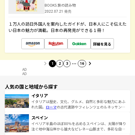
BOOKS 旅の読み物
2022.07.21 発売
１万人の訪日外国人を案内したガイドが、日本人にこそ伝えた
い日本の魅力が満載。日本の再発見ができる１冊！
詳細を見る
…
1
2
3
16
AD
AD
人気の国と地域から探す
イタリア
イタリアは歴史、文化、グルメ、自然と多彩な魅力にあふ
れた国。
ローマ
の古代遺跡やフィレンツェのルネッサンス
美術、ヴェネツィアの運河など、歴史あるスポットはもち
スペイン
ろん、トスカーナの美しい田園風景やアマルフィ海岸の絶
景など、自然景観も見逃せない。観光の合間には、本場の
イベリア半島のほぼ80％を占めるスペインは、太陽が降り
ピザやパスタなど、絶品のイタリア料理を堪能することも
注ぐ地中海沿岸から雄大なピレネー山脈まで、多彩な自然
できる。朝目覚めてから夜眠るまで、すべての瞬間を楽し
と文化が詰まったヨーロッパ屈指の旅行先だ。多様な地域