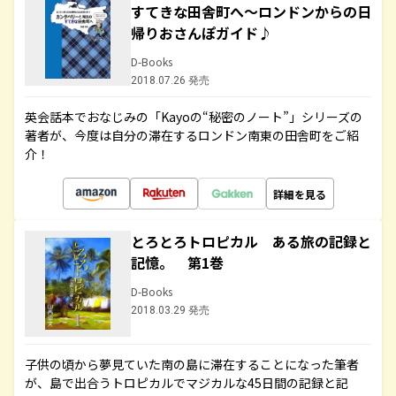
すてきな田舎町へ～ロンドンからの日
帰りおさんぽガイド♪
D-Books
2018.07.26 発売
英会話本でおなじみの「Kayoの“秘密のノート”」シリーズの
著者が、今度は自分の滞在するロンドン南東の田舎町をご紹
介！
詳細を見る
とろとろトロピカル ある旅の記録と
記憶。 第1巻
D-Books
2018.03.29 発売
子供の頃から夢見ていた南の島に滞在することになった筆者
が、島で出合うトロピカルでマジカルな45日間の記録と記