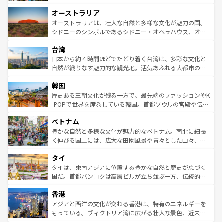
ストーン国立公園といった絶景が堪能できる。さらに、南
秘を感じたいなら、火山が生み出した壮大な景観を誇るハ
オーストラリア
部のニューオーリンズでは、音楽と美食が融合した独特の
ワイ島は見逃せない。また、定番の観光地といえばオアフ
文化が魅力。旅行者はアメリカの各地域で異なる魅力を楽
島だが、静かな自然を求めるならマウイ島やカウアイ島が
オーストラリアは、壮大な自然と多様な文化が魅力の国。
しみながら、その多様性と豊かな歴史を感じることができ
おすすめ。エメラルドグリーンに輝く海をはじめ、豊かな
シドニーのシンボルであるシドニー・オペラハウス、オー
るだろう。車でのロードトリップや列車の旅も、アメリカ
文化や歴史が息づいている。「アロハスピリット」と呼ば
ストラリア東海岸北部に広がる大サンゴ礁地帯グレートバ
ならではの贅沢な旅のスタイルだ。 なお、新着のアメリカ
台湾
れるおもてなしの心で訪れる人々を迎えてくれるハワイの
リアリーフや大陸中央部にそびえるウルル（エアーズロッ
情報は
コンテンツ一覧
を参照してほしい。
人々、おいしいローカルフードやハワイアンミュージッ
ク）、タスマニアの美しい原生林やケアンズの熱帯雨林な
日本から約４時間ほどでたどり着く台湾は、多彩な文化と
ク、伝統的なフラダンスなど、すべてがハワイの魅力を彩
ど、見どころがたくさん。また、カフェやワイン、オージ
自然が織りなす魅力的な観光地。活気あふれる大都市の台
っている。訪れるたびに新しい発見と感動が待っているハ
ービーフなどの食文化も豊かで、美味しいものであふれて
北やノスタルジックな町並みが人気な九份（ジォウフェ
ワイを、存分に味わってほしい。 なお、新着のハワイ情報
韓国
いる。アクティビティも充実しており、サーフィンやダイ
ン）、静ひつな山岳地帯である台湾東部など、都市の喧騒
は
コンテンツ一覧
を参照してほしい。
ビング、ハイキングなど、アウトドア好きにはたまらな
と山間の静けさが共存しており、訪れる人に新しい発見と
歴史ある王朝文化が残る一方で、最先端のファッションやK
い。オーストラリアの多彩な魅力を存分に味わいつくそ
驚きをもたらしてくれる。また、奥深い台湾の食文化も魅
-POPで世界を席巻している韓国。首都ソウルの宮殿や伝統
う。 なお、新着のオーストラリア情報は
コンテンツ一覧
を
力で、夜市などの屋台グルメから高級料理、ヘルシーで美
家屋が並ぶエリアでは韓国の歴史と文化に浸ることがで
参照してほしい。
ベトナム
容にもいいと評判のスイーツなど、バラエティ豊かな料理
き、地方に足を延ばせば四季折々の自然美を楽しむことが
が味わえる。 なお、新着の台湾情報は
コンテンツ一覧
を参
できる。そして、キムチや焼肉、絶品のストリートフード
豊かな自然と多様な文化が魅力的なベトナム。南北に細長
照してほしい。
まで、さまざまな韓国料理が待っている。夜には、韓国な
く伸びる国土には、広大な田園風景や青々とした山々、世
らではのナイトライフも堪能できる。あたたかいホスピタ
界遺産に登録された壮大な自然景観が点在し、都市部では
タイ
リティに包まれながら、韓国の多彩な魅力を心ゆくまで味
急速な発展と共に伝統が息づく。ハノイの古い町並みやホ
わってみてほしい。 なお、新着の韓国情報は
コンテンツ一
ーチミン市のフランス統治時代の建物も、独特の雰囲気を
タイは、東南アジアに位置する豊かな自然と歴史が息づく
覧
を参照してほしい。
醸し出している。また、バラエティの豊かさとおいしさで
国だ。首都バンコクは高層ビルが立ち並ぶ一方、伝統的な
世界中の食通を魅了してやまないベトナム料理も魅力のひ
寺院や市場がいたるところに点在し、古きよき文化と現代
香港
とつ。フォーやバインミー、ベトナムコーヒーなどは、ぜ
の活気が交差している。北部ではチェンマイなどの山岳地
ひ現地で味わいたい。どの地域を訪れてもあたたかい人々
帯で自然と触れ合い、南部ではプーケットやクラビの美し
アジアと西洋の文化が交わる香港は、特有のエネルギーを
が旅行者を迎えてくれるので、きっと忘れられない旅にな
いビーチでリゾート気分を楽しむことができる。タイ料理
もっている。ヴィクトリア湾に広がる壮大な景色、近未来
るはずだ。 なお、新着のベトナム情報は
コンテンツ一覧
を
は世界的に有名で、屋台から高級レストランまで味覚を刺
的なアートスポット、そして歴史と現代が融合した町並