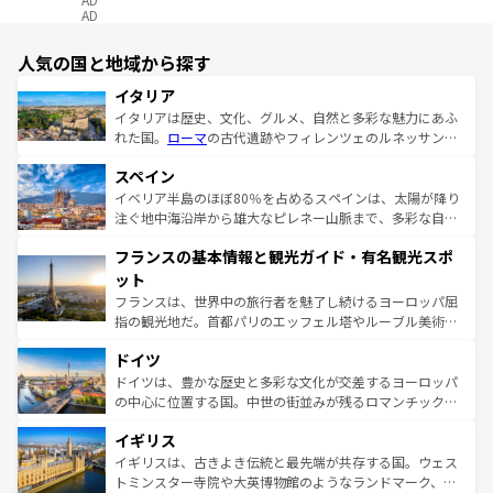
AD
人気の国と地域から探す
イタリア
イタリアは歴史、文化、グルメ、自然と多彩な魅力にあふ
れた国。
ローマ
の古代遺跡やフィレンツェのルネッサンス
美術、ヴェネツィアの運河など、歴史あるスポットはもち
スペイン
ろん、トスカーナの美しい田園風景やアマルフィ海岸の絶
景など、自然景観も見逃せない。観光の合間には、本場の
イベリア半島のほぼ80％を占めるスペインは、太陽が降り
ピザやパスタなど、絶品のイタリア料理を堪能することも
注ぐ地中海沿岸から雄大なピレネー山脈まで、多彩な自然
できる。朝目覚めてから夜眠るまで、すべての瞬間を楽し
と文化が詰まったヨーロッパ屈指の旅行先だ。多様な地域
フランスの基本情報と観光ガイド・有名観光スポ
ませてくれるイタリアで、忘れられない旅をしてみよう！
文化が根付くこの国では、情熱的なフラメンコ、熱気あふ
なお、新着のイタリア情報は
コンテンツ一覧
を参照してほ
れる闘牛、そして美味しいタパスが生活の一部となってい
ット
しい。
る。首都マドリードの洗練された雰囲気や、バルセロナの
フランスは、世界中の旅行者を魅了し続けるヨーロッパ屈
アートに溢れた街角から、地方では古代ローマ遺跡や中世
指の観光地だ。首都パリのエッフェル塔やルーブル美術館
の城塞都市、穏やかなビーチリゾートまで多彩な表情を見
といった象徴的なスポットから、田舎町の古風な美しさま
せる。地方によって風土や気候が異なるスペインはその個
ドイツ
で、幅広い魅力が詰まっている。華麗な宮殿、歴史的な大
性で訪れる人を魅了する。 なお、新着のスペイン情報は
コ
聖堂、美しいビーチ、そして豊かな自然が、訪れる者を心
ドイツは、豊かな歴史と多彩な文化が交差するヨーロッパ
ンテンツ一覧
を参照してほしい。
から魅了する。また、フランスは美食の国としても知ら
の中心に位置する国。中世の街並みが残るロマンチック街
れ、フランス料理はユネスコ無形文化遺産にも登録されて
道から、未来を先取りするようなモダンな都市まで多様な
イギリス
いる。シャンパンの発祥地であるランス、プロヴァンスの
顔を持つこの国は、どこを歩いても飽きることがない。ベ
香り高いラベンダー畑など、多彩な楽しみ方が可能だ。さ
ルリンの文化的活気、バイエルン州のアルプスの絶景、そ
イギリスは、古きよき伝統と最先端が共存する国。ウェス
らに、パリ以外の地域にも魅力が溢れており、どの街角に
してライン川沿いのワイン畑といった風景は必見。ビール
トミンスター寺院や大英博物館のようなランドマーク、歴