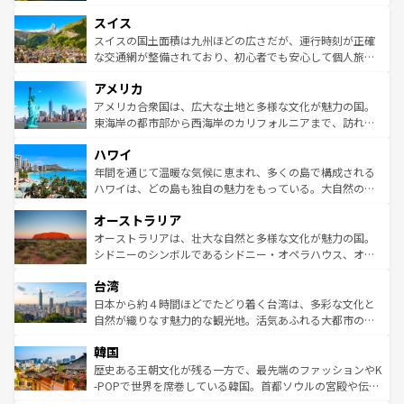
も豊かな歴史と文化が息づいている。パリ以外の個性あふ
とソーセージを味わいながら地元の人と過ごす楽しい時間
史ある大学都市、美しい丘陵地帯や牧歌的な風景など、エ
れる地方に足を運ぶとそれぞれで全く異なる文化を体験で
スイス
は、お酒好きな人にはぜひ体験してほしい。 なお、新着の
リアごとに異なる魅力がある。また、優雅なアフタヌーン
きるだろう。 なお、新着のフランス情報は
コンテンツ一覧
ドイツ情報は
コンテンツ一覧
を参照してほしい。
ティー、ビール好きにはたまらない英国パブ、サッカー観
スイスの国土面積は九州ほどの広さだが、運行時刻が正確
を参照してほしい。
戦など、本場だからこそできる体験も豊富。イギリスを旅
な交通網が整備されており、初心者でも安心して個人旅行
して楽しみつくそう。 なお、新着のイギリス情報は
コンテ
を楽しめる。日本同様に時刻表どおりの旅が可能だ。中世
アメリカ
ンツ一覧
を参照してほしい。
の建物がそのまま残る町や、スイスならではのユニークな
博物館もあり、アルプス観光だけでなく町歩きも満喫する
アメリカ合衆国は、広大な土地と多様な文化が魅力の国。
ことができる。国民の所得が高いため物価も高いが、旅行
東海岸の都市部から西海岸のカリフォルニアまで、訪れる
者向けの交通パス提供のサービスもあり、うまく活用すれ
場所ごとに異なる風景と体験が待っている。ニューヨーク
ハワイ
ば市内交通費無料で観光を楽しむこともできる。 なお、新
のような巨大都市は、観光、ショッピング、エンターテイ
着のスイス情報は
コンテンツ一覧
を参照してほしい。
ンメントが詰まった刺激的なスポットだ。一方、アメリカ
年間を通じて温暖な気候に恵まれ、多くの島で構成される
西部には大自然が広がり、グランドキャニオンやイエロー
ハワイは、どの島も独自の魅力をもっている。大自然の神
ストーン国立公園といった絶景が堪能できる。さらに、南
秘を感じたいなら、火山が生み出した壮大な景観を誇るハ
オーストラリア
部のニューオーリンズでは、音楽と美食が融合した独特の
ワイ島は見逃せない。また、定番の観光地といえばオアフ
文化が魅力。旅行者はアメリカの各地域で異なる魅力を楽
島だが、静かな自然を求めるならマウイ島やカウアイ島が
オーストラリアは、壮大な自然と多様な文化が魅力の国。
しみながら、その多様性と豊かな歴史を感じることができ
おすすめ。エメラルドグリーンに輝く海をはじめ、豊かな
シドニーのシンボルであるシドニー・オペラハウス、オー
るだろう。車でのロードトリップや列車の旅も、アメリカ
文化や歴史が息づいている。「アロハスピリット」と呼ば
ストラリア東海岸北部に広がる大サンゴ礁地帯グレートバ
ならではの贅沢な旅のスタイルだ。 なお、新着のアメリカ
台湾
れるおもてなしの心で訪れる人々を迎えてくれるハワイの
リアリーフや大陸中央部にそびえるウルル（エアーズロッ
情報は
コンテンツ一覧
を参照してほしい。
人々、おいしいローカルフードやハワイアンミュージッ
ク）、タスマニアの美しい原生林やケアンズの熱帯雨林な
日本から約４時間ほどでたどり着く台湾は、多彩な文化と
ク、伝統的なフラダンスなど、すべてがハワイの魅力を彩
ど、見どころがたくさん。また、カフェやワイン、オージ
自然が織りなす魅力的な観光地。活気あふれる大都市の台
っている。訪れるたびに新しい発見と感動が待っているハ
ービーフなどの食文化も豊かで、美味しいものであふれて
北やノスタルジックな町並みが人気な九份（ジォウフェ
ワイを、存分に味わってほしい。 なお、新着のハワイ情報
韓国
いる。アクティビティも充実しており、サーフィンやダイ
ン）、静ひつな山岳地帯である台湾東部など、都市の喧騒
は
コンテンツ一覧
を参照してほしい。
ビング、ハイキングなど、アウトドア好きにはたまらな
と山間の静けさが共存しており、訪れる人に新しい発見と
歴史ある王朝文化が残る一方で、最先端のファッションやK
い。オーストラリアの多彩な魅力を存分に味わいつくそ
驚きをもたらしてくれる。また、奥深い台湾の食文化も魅
-POPで世界を席巻している韓国。首都ソウルの宮殿や伝統
う。 なお、新着のオーストラリア情報は
コンテンツ一覧
を
力で、夜市などの屋台グルメから高級料理、ヘルシーで美
家屋が並ぶエリアでは韓国の歴史と文化に浸ることがで