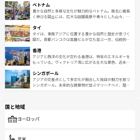
参照してほしい。
ベトナム
容にもいいと評判のスイーツなど、バラエティ豊かな料理
き、地方に足を延ばせば四季折々の自然美を楽しむことが
が味わえる。 なお、新着の台湾情報は
コンテンツ一覧
を参
できる。そして、キムチや焼肉、絶品のストリートフード
豊かな自然と多様な文化が魅力的なベトナム。南北に細長
照してほしい。
まで、さまざまな韓国料理が待っている。夜には、韓国な
く伸びる国土には、広大な田園風景や青々とした山々、世
らではのナイトライフも堪能できる。あたたかいホスピタ
界遺産に登録された壮大な自然景観が点在し、都市部では
タイ
リティに包まれながら、韓国の多彩な魅力を心ゆくまで味
急速な発展と共に伝統が息づく。ハノイの古い町並みやホ
わってみてほしい。 なお、新着の韓国情報は
コンテンツ一
ーチミン市のフランス統治時代の建物も、独特の雰囲気を
タイは、東南アジアに位置する豊かな自然と歴史が息づく
覧
を参照してほしい。
醸し出している。また、バラエティの豊かさとおいしさで
国だ。首都バンコクは高層ビルが立ち並ぶ一方、伝統的な
世界中の食通を魅了してやまないベトナム料理も魅力のひ
寺院や市場がいたるところに点在し、古きよき文化と現代
香港
とつ。フォーやバインミー、ベトナムコーヒーなどは、ぜ
の活気が交差している。北部ではチェンマイなどの山岳地
ひ現地で味わいたい。どの地域を訪れてもあたたかい人々
帯で自然と触れ合い、南部ではプーケットやクラビの美し
アジアと西洋の文化が交わる香港は、特有のエネルギーを
が旅行者を迎えてくれるので、きっと忘れられない旅にな
いビーチでリゾート気分を楽しむことができる。タイ料理
もっている。ヴィクトリア湾に広がる壮大な景色、近未来
るはずだ。 なお、新着のベトナム情報は
コンテンツ一覧
を
は世界的に有名で、屋台から高級レストランまで味覚を刺
的なアートスポット、そして歴史と現代が融合した町並
参照してほしい。
シンガポール
激する。気候は一年中温暖で、どの季節にも異なる楽しみ
み、どこを訪れても感動するはず。観光スポットが密集し
が待っている。親しみやすいタイの人々、仏教を中心とし
ており、効率よく見どころを回れるのも魅力。息をのむよ
アジアの交差点として多文化が融合した独自の魅力を放つ
た文化、そして多様な観光資源が、訪れる旅人を魅了し続
うな絶景から文化的な体験まで、香港を存分に楽しみ尽く
シンガポール。未来的な建築物が並ぶマリーナベイ、歴史
ける。 なお、新着のタイ情報は
コンテンツ一覧
を参照して
そう。 なお、新着の香港情報は
コンテンツ一覧
を参照して
と伝統を感じられるエスニックタウン、多数の緑豊かな公
ほしい。
ほしい。
園や自然保護区など、自然が調和した近代的な景観と文化
の多様性あふれるカラフルな町は、どこを歩いても新しい
国と地域
発見がある。さらに、治安のよさや充実した公共交通機関
も、旅行者にとっては魅力的なポイント。グルメも豊富
で、ホーカーズは地元の風情を楽しめる外せないスポット
ヨーロッパ
だ。訪れる人を飽きさせないシンガポールで、多様な魅力
を体感しよう。 なお、新着のシンガポール情報は
コンテン
ツ一覧
を参照してほしい。
北米