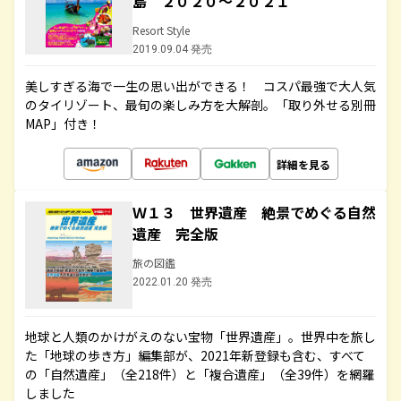
島 ２０２０～２０２１
Resort Style
2019.09.04 発売
美しすぎる海で一生の思い出ができる！ コスパ最強で大人気
のタイリゾート、最旬の楽しみ方を大解剖。「取り外せる別冊
MAP」付き！
詳細を見る
Ｗ１３ 世界遺産 絶景でめぐる自然
遺産 完全版
旅の図鑑
2022.01.20 発売
地球と人類のかけがえのない宝物「世界遺産」。世界中を旅し
た「地球の歩き方」編集部が、2021年新登録も含む、すべて
の「自然遺産」（全218件）と「複合遺産」（全39件）を網羅
しました