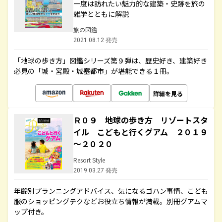
一度は訪れたい魅力的な建築・史跡を旅の
雑学とともに解説
旅の図鑑
2021.08.12 発売
「地球の歩き方」図鑑シリーズ第９弾は、歴史好き、建築好き
必見の「城・宮殿・城塞都市」が堪能できる１冊。
詳細を見る
Ｒ０９ 地球の歩き方 リゾートスタ
イル こどもと行くグアム ２０１９
～２０２０
Resort Style
2019.03.27 発売
年齢別プランニングアドバイス、気になるゴハン事情、こども
服のショッピングテクなどお役立ち情報が満載。別冊グアムマ
ップ付き。