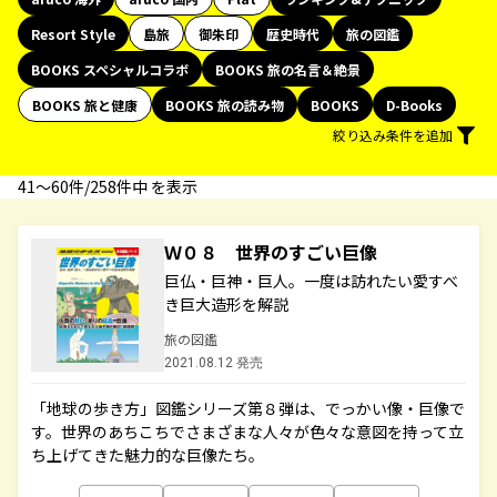
Resort Style
島旅
御朱印
歴史時代
旅の図鑑
BOOKS スペシャルコラボ
BOOKS 旅の名言＆絶景
BOOKS 旅と健康
BOOKS 旅の読み物
BOOKS
D-Books
絞り込み条件を追加
41〜60件/258件中 を表示
Ｗ０８ 世界のすごい巨像
巨仏・巨神・巨人。一度は訪れたい愛すべ
き巨大造形を解説
旅の図鑑
2021.08.12 発売
「地球の歩き方」図鑑シリーズ第８弾は、でっかい像・巨像で
す。世界のあちこちでさまざまな人々が色々な意図を持って立
ち上げてきた魅力的な巨像たち。