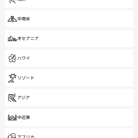
中南米
オセアニア
ハワイ
リゾート
アジア
中近東
アフリカ