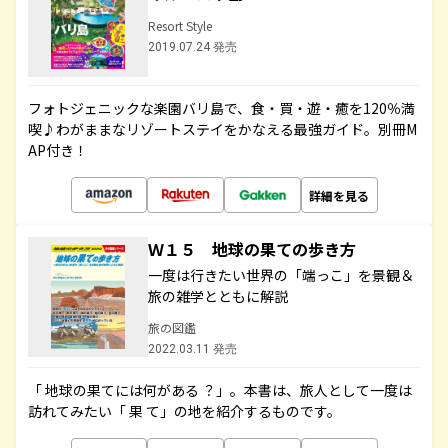
Resort Style
2019.07.24 発売
フォトジェニックな楽園バリ島で、食・買・遊・癒を120％満
喫♪わがままなリゾートステイをかなえる最強ガイド。別冊M
AP付き！
詳細を見る
Ｗ１５ 地球の果ての歩き方
一度は行きたい世界の「端っこ」を景観＆
旅の雑学とともに解説
旅の図鑑
2022.03.11 発売
「 地球の果てには何がある ？」。本書は、旅人として一度は
訪れてみたい「 果 て」の地を紹介するものです。