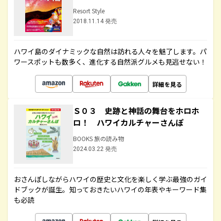
Resort Style
2018.11.14 発売
ハワイ島のダイナミックな自然は訪れる人々を魅了します。パ
ワースポットも数多く、進化する自然派グルメも見逃せない！
詳細を見る
Ｓ０３ 史跡と神話の舞台をホロホ
ロ！ ハワイカルチャーさんぽ
BOOKS 旅の読み物
2024.03.22 発売
おさんぽしながらハワイの歴史と文化を楽しく学ぶ最強のガイ
ドブックが誕生。知っておきたいハワイの年表やキーワード集
も必読