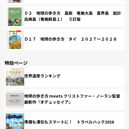
０２ 地球の歩き方 島旅 奄美大島 喜界島 加計
呂麻島（奄美群島１） ５訂版
Ｄ１７ 地球の歩き方 タイ ２０２７～２０２８
特設ページ
世界遺産ランキング
地球の歩き方 meets クリストファー・ノーラン監督
最新作『オデュッセイア』
準備も滞在もスマートに！ トラベルハック2026