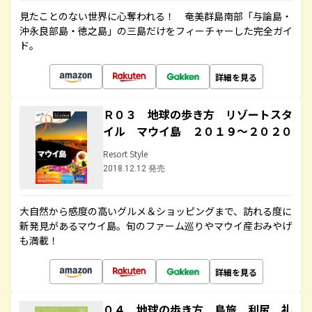
見たことのない世界に心奪われる！ 奄美群島南部「与論島・
沖永良部島・徳之島」の三島だけをフィーチャーした完全ガイ
ド。
詳細を見る
Ｒ０３ 地球の歩き方 リゾートスタ
イル マウイ島 ２０１９～２０２０
Resort Style
2018.12.12 発売
大自然から感度の高いグルメ＆ショッピングまで、訪れる度に
新発見があるマウイ島。旬のファーム巡りやマウイ産おみやげ
も満載！
詳細を見る
０４ 地球の歩き方 島旅 利尻 礼