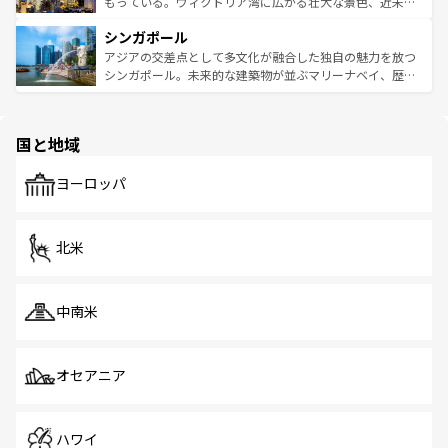
いビーチでリゾート気分を楽しむことができる。タイ料理
もっている。ヴィクトリア湾に広がる壮大な景色、近未来
るはずだ。 なお、新着のベトナム情報は
コンテンツ一覧
を
は世界的に有名で、屋台から高級レストランまで味覚を刺
的なアートスポット、そして歴史と現代が融合した町並
参照してほしい。
シンガポール
激する。気候は一年中温暖で、どの季節にも異なる楽しみ
み、どこを訪れても感動するはず。観光スポットが密集し
が待っている。親しみやすいタイの人々、仏教を中心とし
ており、効率よく見どころを回れるのも魅力。息をのむよ
アジアの交差点として多文化が融合した独自の魅力を放つ
た文化、そして多様な観光資源が、訪れる旅人を魅了し続
うな絶景から文化的な体験まで、香港を存分に楽しみ尽く
シンガポール。未来的な建築物が並ぶマリーナベイ、歴史
ける。 なお、新着のタイ情報は
コンテンツ一覧
を参照して
そう。 なお、新着の香港情報は
コンテンツ一覧
を参照して
と伝統を感じられるエスニックタウン、多数の緑豊かな公
ほしい。
ほしい。
園や自然保護区など、自然が調和した近代的な景観と文化
の多様性あふれるカラフルな町は、どこを歩いても新しい
国と地域
発見がある。さらに、治安のよさや充実した公共交通機関
も、旅行者にとっては魅力的なポイント。グルメも豊富
で、ホーカーズは地元の風情を楽しめる外せないスポット
ヨーロッパ
だ。訪れる人を飽きさせないシンガポールで、多様な魅力
を体感しよう。 なお、新着のシンガポール情報は
コンテン
ツ一覧
を参照してほしい。
北米
中南米
オセアニア
ハワイ