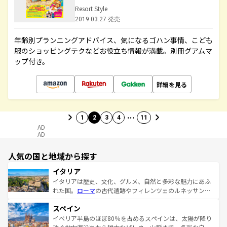
Resort Style
2019.03.27 発売
年齢別プランニングアドバイス、気になるゴハン事情、こども
服のショッピングテクなどお役立ち情報が満載。別冊グアムマ
ップ付き。
詳細を見る
…
1
2
3
4
11
AD
AD
人気の国と地域から探す
イタリア
イタリアは歴史、文化、グルメ、自然と多彩な魅力にあふ
れた国。
ローマ
の古代遺跡やフィレンツェのルネッサンス
美術、ヴェネツィアの運河など、歴史あるスポットはもち
スペイン
ろん、トスカーナの美しい田園風景やアマルフィ海岸の絶
景など、自然景観も見逃せない。観光の合間には、本場の
イベリア半島のほぼ80％を占めるスペインは、太陽が降り
ピザやパスタなど、絶品のイタリア料理を堪能することも