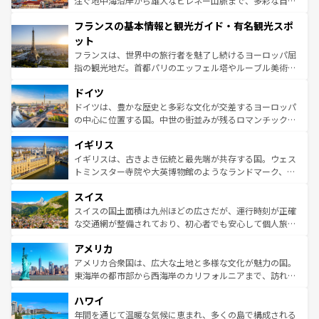
注ぐ地中海沿岸から雄大なピレネー山脈まで、多彩な自然
できる。朝目覚めてから夜眠るまで、すべての瞬間を楽し
と文化が詰まったヨーロッパ屈指の旅行先だ。多様な地域
フランスの基本情報と観光ガイド・有名観光スポ
ませてくれるイタリアで、忘れられない旅をしてみよう！
文化が根付くこの国では、情熱的なフラメンコ、熱気あふ
なお、新着のイタリア情報は
コンテンツ一覧
を参照してほ
れる闘牛、そして美味しいタパスが生活の一部となってい
ット
しい。
る。首都マドリードの洗練された雰囲気や、バルセロナの
フランスは、世界中の旅行者を魅了し続けるヨーロッパ屈
アートに溢れた街角から、地方では古代ローマ遺跡や中世
指の観光地だ。首都パリのエッフェル塔やルーブル美術館
の城塞都市、穏やかなビーチリゾートまで多彩な表情を見
といった象徴的なスポットから、田舎町の古風な美しさま
せる。地方によって風土や気候が異なるスペインはその個
ドイツ
で、幅広い魅力が詰まっている。華麗な宮殿、歴史的な大
性で訪れる人を魅了する。 なお、新着のスペイン情報は
コ
聖堂、美しいビーチ、そして豊かな自然が、訪れる者を心
ドイツは、豊かな歴史と多彩な文化が交差するヨーロッパ
ンテンツ一覧
を参照してほしい。
から魅了する。また、フランスは美食の国としても知ら
の中心に位置する国。中世の街並みが残るロマンチック街
れ、フランス料理はユネスコ無形文化遺産にも登録されて
道から、未来を先取りするようなモダンな都市まで多様な
イギリス
いる。シャンパンの発祥地であるランス、プロヴァンスの
顔を持つこの国は、どこを歩いても飽きることがない。ベ
香り高いラベンダー畑など、多彩な楽しみ方が可能だ。さ
ルリンの文化的活気、バイエルン州のアルプスの絶景、そ
イギリスは、古きよき伝統と最先端が共存する国。ウェス
らに、パリ以外の地域にも魅力が溢れており、どの街角に
してライン川沿いのワイン畑といった風景は必見。ビール
トミンスター寺院や大英博物館のようなランドマーク、歴
も豊かな歴史と文化が息づいている。パリ以外の個性あふ
とソーセージを味わいながら地元の人と過ごす楽しい時間
史ある大学都市、美しい丘陵地帯や牧歌的な風景など、エ
れる地方に足を運ぶとそれぞれで全く異なる文化を体験で
スイス
は、お酒好きな人にはぜひ体験してほしい。 なお、新着の
リアごとに異なる魅力がある。また、優雅なアフタヌーン
きるだろう。 なお、新着のフランス情報は
コンテンツ一覧
ドイツ情報は
コンテンツ一覧
を参照してほしい。
ティー、ビール好きにはたまらない英国パブ、サッカー観
スイスの国土面積は九州ほどの広さだが、運行時刻が正確
を参照してほしい。
戦など、本場だからこそできる体験も豊富。イギリスを旅
な交通網が整備されており、初心者でも安心して個人旅行
して楽しみつくそう。 なお、新着のイギリス情報は
コンテ
を楽しめる。日本同様に時刻表どおりの旅が可能だ。中世
アメリカ
ンツ一覧
を参照してほしい。
の建物がそのまま残る町や、スイスならではのユニークな
博物館もあり、アルプス観光だけでなく町歩きも満喫する
アメリカ合衆国は、広大な土地と多様な文化が魅力の国。
ことができる。国民の所得が高いため物価も高いが、旅行
東海岸の都市部から西海岸のカリフォルニアまで、訪れる
者向けの交通パス提供のサービスもあり、うまく活用すれ
場所ごとに異なる風景と体験が待っている。ニューヨーク
ハワイ
ば市内交通費無料で観光を楽しむこともできる。 なお、新
のような巨大都市は、観光、ショッピング、エンターテイ
着のスイス情報は
コンテンツ一覧
を参照してほしい。
ンメントが詰まった刺激的なスポットだ。一方、アメリカ
年間を通じて温暖な気候に恵まれ、多くの島で構成される