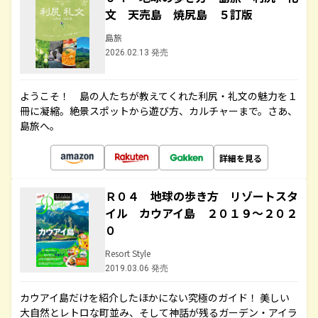
文 天売島 焼尻島 ５訂版
島旅
2026.02.13 発売
ようこそ！ 島の人たちが教えてくれた利尻・礼文の魅力を１
冊に凝縮。絶景スポットから遊び方、カルチャーまで。さあ、
島旅へ。
詳細を見る
Ｒ０４ 地球の歩き方 リゾートスタ
イル カウアイ島 ２０１９～２０２
０
Resort Style
2019.03.06 発売
カウアイ島だけを紹介したほかにない究極のガイド！ 美しい
大自然とレトロな町並み、そして神話が残るガーデン・アイラ