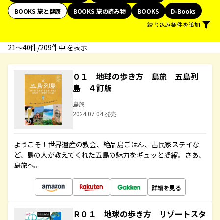
BOOKS 旅と健康
BOOKS 旅の読み物
BOOKS
D-Books
絞り込み条件を追加
21〜40件/209件中 を表示
０１ 地球の歩き方 島旅 五島列
島 ４訂版
島旅
2024.07.04 発売
ようこそ！世界遺産の教会、絶品島ごはん、古民家ステイな
ど、島の人が教えてくれた五島の魅力をギュッと凝縮。さあ、
島旅へ。
詳細を見る
Ｒ０１ 地球の歩き方 リゾートスタ