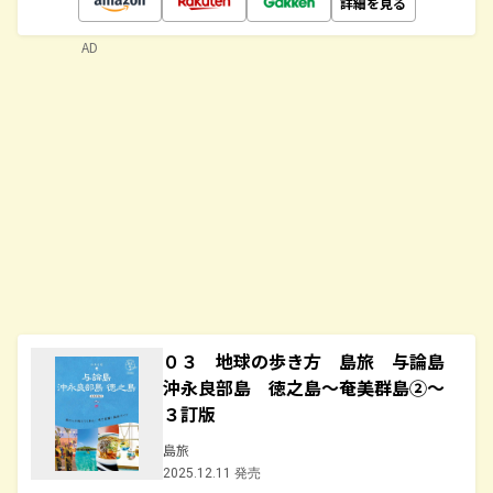
詳細を見る
AD
０３ 地球の歩き方 島旅 与論島
沖永良部島 徳之島～奄美群島②～
３訂版
島旅
2025.12.11 発売