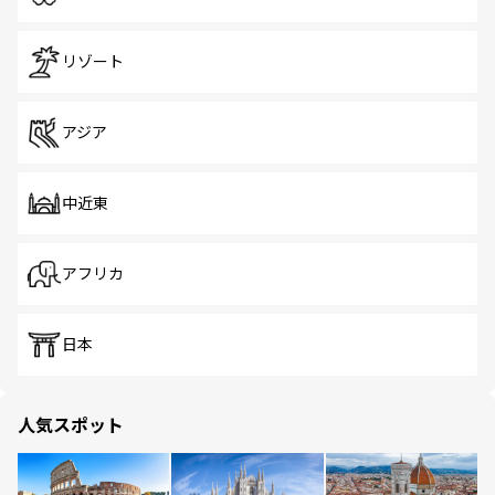
リゾート
アジア
中近東
アフリカ
日本
人気スポット