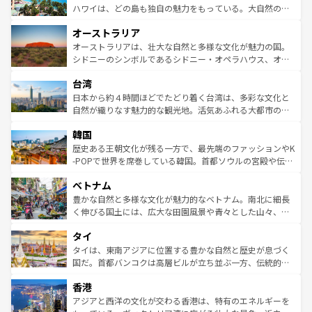
西部には大自然が広がり、グランドキャニオンやイエロー
ハワイは、どの島も独自の魅力をもっている。大自然の神
ストーン国立公園といった絶景が堪能できる。さらに、南
秘を感じたいなら、火山が生み出した壮大な景観を誇るハ
オーストラリア
部のニューオーリンズでは、音楽と美食が融合した独特の
ワイ島は見逃せない。また、定番の観光地といえばオアフ
文化が魅力。旅行者はアメリカの各地域で異なる魅力を楽
島だが、静かな自然を求めるならマウイ島やカウアイ島が
オーストラリアは、壮大な自然と多様な文化が魅力の国。
しみながら、その多様性と豊かな歴史を感じることができ
おすすめ。エメラルドグリーンに輝く海をはじめ、豊かな
シドニーのシンボルであるシドニー・オペラハウス、オー
るだろう。車でのロードトリップや列車の旅も、アメリカ
文化や歴史が息づいている。「アロハスピリット」と呼ば
ストラリア東海岸北部に広がる大サンゴ礁地帯グレートバ
ならではの贅沢な旅のスタイルだ。 なお、新着のアメリカ
台湾
れるおもてなしの心で訪れる人々を迎えてくれるハワイの
リアリーフや大陸中央部にそびえるウルル（エアーズロッ
情報は
コンテンツ一覧
を参照してほしい。
人々、おいしいローカルフードやハワイアンミュージッ
ク）、タスマニアの美しい原生林やケアンズの熱帯雨林な
日本から約４時間ほどでたどり着く台湾は、多彩な文化と
ク、伝統的なフラダンスなど、すべてがハワイの魅力を彩
ど、見どころがたくさん。また、カフェやワイン、オージ
自然が織りなす魅力的な観光地。活気あふれる大都市の台
っている。訪れるたびに新しい発見と感動が待っているハ
ービーフなどの食文化も豊かで、美味しいものであふれて
北やノスタルジックな町並みが人気な九份（ジォウフェ
ワイを、存分に味わってほしい。 なお、新着のハワイ情報
韓国
いる。アクティビティも充実しており、サーフィンやダイ
ン）、静ひつな山岳地帯である台湾東部など、都市の喧騒
は
コンテンツ一覧
を参照してほしい。
ビング、ハイキングなど、アウトドア好きにはたまらな
と山間の静けさが共存しており、訪れる人に新しい発見と
歴史ある王朝文化が残る一方で、最先端のファッションやK
い。オーストラリアの多彩な魅力を存分に味わいつくそ
驚きをもたらしてくれる。また、奥深い台湾の食文化も魅
-POPで世界を席巻している韓国。首都ソウルの宮殿や伝統
う。 なお、新着のオーストラリア情報は
コンテンツ一覧
を
力で、夜市などの屋台グルメから高級料理、ヘルシーで美
家屋が並ぶエリアでは韓国の歴史と文化に浸ることがで
参照してほしい。
ベトナム
容にもいいと評判のスイーツなど、バラエティ豊かな料理
き、地方に足を延ばせば四季折々の自然美を楽しむことが
が味わえる。 なお、新着の台湾情報は
コンテンツ一覧
を参
できる。そして、キムチや焼肉、絶品のストリートフード
豊かな自然と多様な文化が魅力的なベトナム。南北に細長
照してほしい。
まで、さまざまな韓国料理が待っている。夜には、韓国な
く伸びる国土には、広大な田園風景や青々とした山々、世
らではのナイトライフも堪能できる。あたたかいホスピタ
界遺産に登録された壮大な自然景観が点在し、都市部では
タイ
リティに包まれながら、韓国の多彩な魅力を心ゆくまで味
急速な発展と共に伝統が息づく。ハノイの古い町並みやホ
わってみてほしい。 なお、新着の韓国情報は
コンテンツ一
ーチミン市のフランス統治時代の建物も、独特の雰囲気を
タイは、東南アジアに位置する豊かな自然と歴史が息づく
覧
を参照してほしい。
醸し出している。また、バラエティの豊かさとおいしさで
国だ。首都バンコクは高層ビルが立ち並ぶ一方、伝統的な
世界中の食通を魅了してやまないベトナム料理も魅力のひ
寺院や市場がいたるところに点在し、古きよき文化と現代
香港
とつ。フォーやバインミー、ベトナムコーヒーなどは、ぜ
の活気が交差している。北部ではチェンマイなどの山岳地
ひ現地で味わいたい。どの地域を訪れてもあたたかい人々
帯で自然と触れ合い、南部ではプーケットやクラビの美し
アジアと西洋の文化が交わる香港は、特有のエネルギーを
が旅行者を迎えてくれるので、きっと忘れられない旅にな