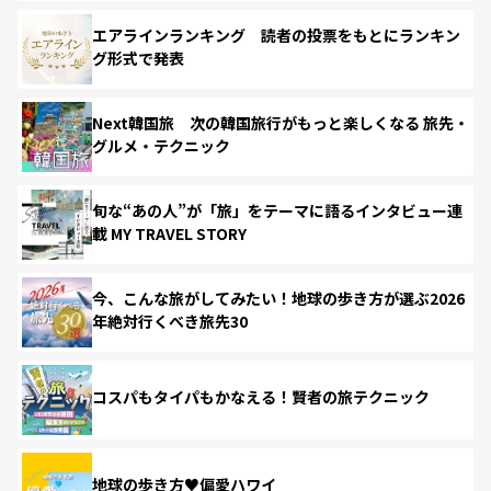
エアラインランキング 読者の投票をもとにランキン
グ形式で発表
Next韓国旅 次の韓国旅行がもっと楽しくなる 旅先・
グルメ・テクニック
旬な“あの人”が「旅」をテーマに語るインタビュー連
載 MY TRAVEL STORY
今、こんな旅がしてみたい！地球の歩き方が選ぶ2026
年絶対行くべき旅先30
コスパもタイパもかなえる！賢者の旅テクニック
地球の歩き方♥偏愛ハワイ