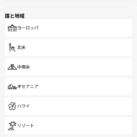
ほしい。
ほしい。
園や自然保護区など、自然が調和した近代的な景観と文化
の多様性あふれるカラフルな町は、どこを歩いても新しい
国と地域
発見がある。さらに、治安のよさや充実した公共交通機関
も、旅行者にとっては魅力的なポイント。グルメも豊富
で、ホーカーズは地元の風情を楽しめる外せないスポット
ヨーロッパ
だ。訪れる人を飽きさせないシンガポールで、多様な魅力
を体感しよう。 なお、新着のシンガポール情報は
コンテン
ツ一覧
を参照してほしい。
北米
中南米
オセアニア
ハワイ
リゾート