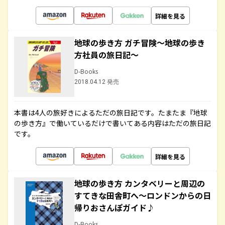
詳細を見る
地球の歩き方 ガチ冒険～地球の歩き
方社員の旅日記～
D-Books
2018.04.12 発売
本書は4人の旅好きによるただの旅日記です。たまたま『地球
の歩き方』で働いているだけで書いてある内容はただの旅日記
です。
詳細を見る
地球の歩き方 カンタベリーと周辺の
すてきな田舎町へ～ロンドンからの日
帰りおさんぽガイド♪
D-Books