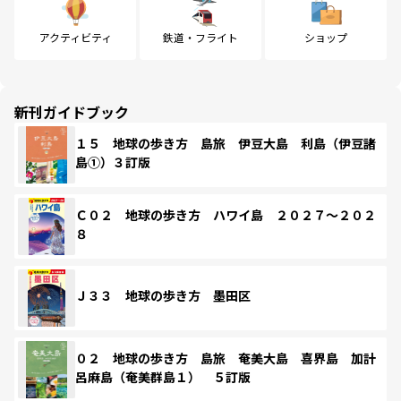
アクティビティ
鉄道・フライト
ショップ
新刊ガイドブック
１５ 地球の歩き方 島旅 伊豆大島 利島（伊豆諸
島①）３訂版
Ｃ０２ 地球の歩き方 ハワイ島 ２０２７～２０２
８
Ｊ３３ 地球の歩き方 墨田区
０２ 地球の歩き方 島旅 奄美大島 喜界島 加計
呂麻島（奄美群島１） ５訂版