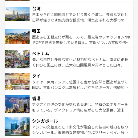
るだろう。車でのロードトリップや列車の旅も、アメリカ
文化や歴史が息づいている。「アロハスピリット」と呼ば
ストラリア東海岸北部に広がる大サンゴ礁地帯グレートバ
ならではの贅沢な旅のスタイルだ。 なお、新着のアメリカ
台湾
れるおもてなしの心で訪れる人々を迎えてくれるハワイの
リアリーフや大陸中央部にそびえるウルル（エアーズロッ
情報は
コンテンツ一覧
を参照してほしい。
人々、おいしいローカルフードやハワイアンミュージッ
ク）、タスマニアの美しい原生林やケアンズの熱帯雨林な
日本から約４時間ほどでたどり着く台湾は、多彩な文化と
ク、伝統的なフラダンスなど、すべてがハワイの魅力を彩
ど、見どころがたくさん。また、カフェやワイン、オージ
自然が織りなす魅力的な観光地。活気あふれる大都市の台
っている。訪れるたびに新しい発見と感動が待っているハ
ービーフなどの食文化も豊かで、美味しいものであふれて
北やノスタルジックな町並みが人気な九份（ジォウフェ
ワイを、存分に味わってほしい。 なお、新着のハワイ情報
韓国
いる。アクティビティも充実しており、サーフィンやダイ
ン）、静ひつな山岳地帯である台湾東部など、都市の喧騒
は
コンテンツ一覧
を参照してほしい。
ビング、ハイキングなど、アウトドア好きにはたまらな
と山間の静けさが共存しており、訪れる人に新しい発見と
歴史ある王朝文化が残る一方で、最先端のファッションやK
い。オーストラリアの多彩な魅力を存分に味わいつくそ
驚きをもたらしてくれる。また、奥深い台湾の食文化も魅
-POPで世界を席巻している韓国。首都ソウルの宮殿や伝統
う。 なお、新着のオーストラリア情報は
コンテンツ一覧
を
力で、夜市などの屋台グルメから高級料理、ヘルシーで美
家屋が並ぶエリアでは韓国の歴史と文化に浸ることがで
参照してほしい。
ベトナム
容にもいいと評判のスイーツなど、バラエティ豊かな料理
き、地方に足を延ばせば四季折々の自然美を楽しむことが
が味わえる。 なお、新着の台湾情報は
コンテンツ一覧
を参
できる。そして、キムチや焼肉、絶品のストリートフード
豊かな自然と多様な文化が魅力的なベトナム。南北に細長
照してほしい。
まで、さまざまな韓国料理が待っている。夜には、韓国な
く伸びる国土には、広大な田園風景や青々とした山々、世
らではのナイトライフも堪能できる。あたたかいホスピタ
界遺産に登録された壮大な自然景観が点在し、都市部では
タイ
リティに包まれながら、韓国の多彩な魅力を心ゆくまで味
急速な発展と共に伝統が息づく。ハノイの古い町並みやホ
わってみてほしい。 なお、新着の韓国情報は
コンテンツ一
ーチミン市のフランス統治時代の建物も、独特の雰囲気を
タイは、東南アジアに位置する豊かな自然と歴史が息づく
覧
を参照してほしい。
醸し出している。また、バラエティの豊かさとおいしさで
国だ。首都バンコクは高層ビルが立ち並ぶ一方、伝統的な
世界中の食通を魅了してやまないベトナム料理も魅力のひ
寺院や市場がいたるところに点在し、古きよき文化と現代
香港
とつ。フォーやバインミー、ベトナムコーヒーなどは、ぜ
の活気が交差している。北部ではチェンマイなどの山岳地
ひ現地で味わいたい。どの地域を訪れてもあたたかい人々
帯で自然と触れ合い、南部ではプーケットやクラビの美し
アジアと西洋の文化が交わる香港は、特有のエネルギーを
が旅行者を迎えてくれるので、きっと忘れられない旅にな
いビーチでリゾート気分を楽しむことができる。タイ料理
もっている。ヴィクトリア湾に広がる壮大な景色、近未来
るはずだ。 なお、新着のベトナム情報は
コンテンツ一覧
を
は世界的に有名で、屋台から高級レストランまで味覚を刺
的なアートスポット、そして歴史と現代が融合した町並
参照してほしい。
シンガポール
激する。気候は一年中温暖で、どの季節にも異なる楽しみ
み、どこを訪れても感動するはず。観光スポットが密集し
が待っている。親しみやすいタイの人々、仏教を中心とし
ており、効率よく見どころを回れるのも魅力。息をのむよ
アジアの交差点として多文化が融合した独自の魅力を放つ
た文化、そして多様な観光資源が、訪れる旅人を魅了し続
うな絶景から文化的な体験まで、香港を存分に楽しみ尽く
シンガポール。未来的な建築物が並ぶマリーナベイ、歴史
ける。 なお、新着のタイ情報は
コンテンツ一覧
を参照して
そう。 なお、新着の香港情報は
コンテンツ一覧
を参照して
と伝統を感じられるエスニックタウン、多数の緑豊かな公