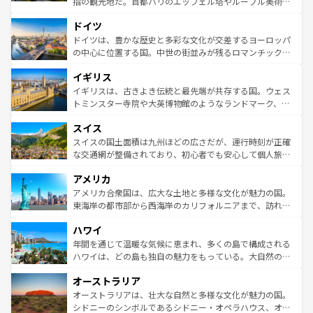
指の観光地だ。首都パリのエッフェル塔やルーブル美術館
の城塞都市、穏やかなビーチリゾートまで多彩な表情を見
といった象徴的なスポットから、田舎町の古風な美しさま
せる。地方によって風土や気候が異なるスペインはその個
ドイツ
で、幅広い魅力が詰まっている。華麗な宮殿、歴史的な大
性で訪れる人を魅了する。 なお、新着のスペイン情報は
コ
聖堂、美しいビーチ、そして豊かな自然が、訪れる者を心
ドイツは、豊かな歴史と多彩な文化が交差するヨーロッパ
ンテンツ一覧
を参照してほしい。
から魅了する。また、フランスは美食の国としても知ら
の中心に位置する国。中世の街並みが残るロマンチック街
れ、フランス料理はユネスコ無形文化遺産にも登録されて
道から、未来を先取りするようなモダンな都市まで多様な
イギリス
いる。シャンパンの発祥地であるランス、プロヴァンスの
顔を持つこの国は、どこを歩いても飽きることがない。ベ
香り高いラベンダー畑など、多彩な楽しみ方が可能だ。さ
ルリンの文化的活気、バイエルン州のアルプスの絶景、そ
イギリスは、古きよき伝統と最先端が共存する国。ウェス
らに、パリ以外の地域にも魅力が溢れており、どの街角に
してライン川沿いのワイン畑といった風景は必見。ビール
トミンスター寺院や大英博物館のようなランドマーク、歴
も豊かな歴史と文化が息づいている。パリ以外の個性あふ
とソーセージを味わいながら地元の人と過ごす楽しい時間
史ある大学都市、美しい丘陵地帯や牧歌的な風景など、エ
れる地方に足を運ぶとそれぞれで全く異なる文化を体験で
スイス
は、お酒好きな人にはぜひ体験してほしい。 なお、新着の
リアごとに異なる魅力がある。また、優雅なアフタヌーン
きるだろう。 なお、新着のフランス情報は
コンテンツ一覧
ドイツ情報は
コンテンツ一覧
を参照してほしい。
ティー、ビール好きにはたまらない英国パブ、サッカー観
スイスの国土面積は九州ほどの広さだが、運行時刻が正確
を参照してほしい。
戦など、本場だからこそできる体験も豊富。イギリスを旅
な交通網が整備されており、初心者でも安心して個人旅行
して楽しみつくそう。 なお、新着のイギリス情報は
コンテ
を楽しめる。日本同様に時刻表どおりの旅が可能だ。中世
アメリカ
ンツ一覧
を参照してほしい。
の建物がそのまま残る町や、スイスならではのユニークな
博物館もあり、アルプス観光だけでなく町歩きも満喫する
アメリカ合衆国は、広大な土地と多様な文化が魅力の国。
ことができる。国民の所得が高いため物価も高いが、旅行
東海岸の都市部から西海岸のカリフォルニアまで、訪れる
者向けの交通パス提供のサービスもあり、うまく活用すれ
場所ごとに異なる風景と体験が待っている。ニューヨーク
ハワイ
ば市内交通費無料で観光を楽しむこともできる。 なお、新
のような巨大都市は、観光、ショッピング、エンターテイ
着のスイス情報は
コンテンツ一覧
を参照してほしい。
ンメントが詰まった刺激的なスポットだ。一方、アメリカ
年間を通じて温暖な気候に恵まれ、多くの島で構成される
西部には大自然が広がり、グランドキャニオンやイエロー
ハワイは、どの島も独自の魅力をもっている。大自然の神
ストーン国立公園といった絶景が堪能できる。さらに、南
秘を感じたいなら、火山が生み出した壮大な景観を誇るハ
オーストラリア
部のニューオーリンズでは、音楽と美食が融合した独特の
ワイ島は見逃せない。また、定番の観光地といえばオアフ
文化が魅力。旅行者はアメリカの各地域で異なる魅力を楽
島だが、静かな自然を求めるならマウイ島やカウアイ島が
オーストラリアは、壮大な自然と多様な文化が魅力の国。
しみながら、その多様性と豊かな歴史を感じることができ
おすすめ。エメラルドグリーンに輝く海をはじめ、豊かな
シドニーのシンボルであるシドニー・オペラハウス、オー