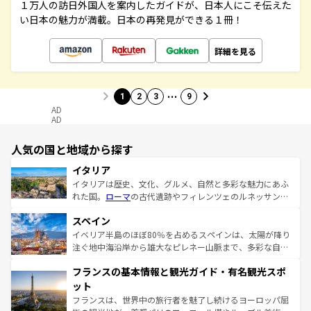
１万人の訪日外国人を案内したガイドが、日本人にこそ伝えた
い日本の魅力が満載。日本の再発見ができる１冊！
詳細を見る
…
1
2
3
9
AD
AD
人気の国と地域から探す
イタリア
イタリアは歴史、文化、グルメ、自然と多彩な魅力にあふ
れた国。
ローマ
の古代遺跡やフィレンツェのルネッサンス
美術、ヴェネツィアの運河など、歴史あるスポットはもち
スペイン
ろん、トスカーナの美しい田園風景やアマルフィ海岸の絶
景など、自然景観も見逃せない。観光の合間には、本場の
イベリア半島のほぼ80％を占めるスペインは、太陽が降り
ピザやパスタなど、絶品のイタリア料理を堪能することも
注ぐ地中海沿岸から雄大なピレネー山脈まで、多彩な自然
できる。朝目覚めてから夜眠るまで、すべての瞬間を楽し
と文化が詰まったヨーロッパ屈指の旅行先だ。多様な地域
フランスの基本情報と観光ガイド・有名観光スポ
ませてくれるイタリアで、忘れられない旅をしてみよう！
文化が根付くこの国では、情熱的なフラメンコ、熱気あふ
なお、新着のイタリア情報は
コンテンツ一覧
を参照してほ
れる闘牛、そして美味しいタパスが生活の一部となってい
ット
しい。
る。首都マドリードの洗練された雰囲気や、バルセロナの
フランスは、世界中の旅行者を魅了し続けるヨーロッパ屈
アートに溢れた街角から、地方では古代ローマ遺跡や中世