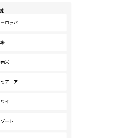
域
ヨーロッパ
北米
中南米
オセアニア
ハワイ
リゾート