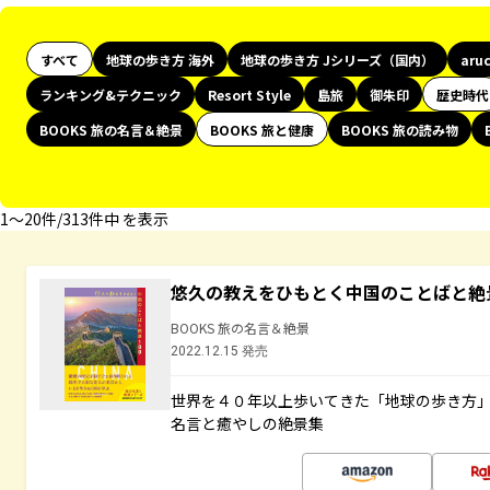
すべて
地球の歩き方 海外
地球の歩き方 Jシリーズ（国内）
aru
ランキング&テクニック
Resort Style
島旅
御朱印
歴史時代
BOOKS 旅の名言＆絶景
BOOKS 旅と健康
BOOKS 旅の読み物
1〜20件/313件中 を表示
悠久の教えをひもとく中国のことばと絶
BOOKS 旅の名言＆絶景
2022.12.15 発売
世界を４０年以上歩いてきた「地球の歩き方
名言と癒やしの絶景集