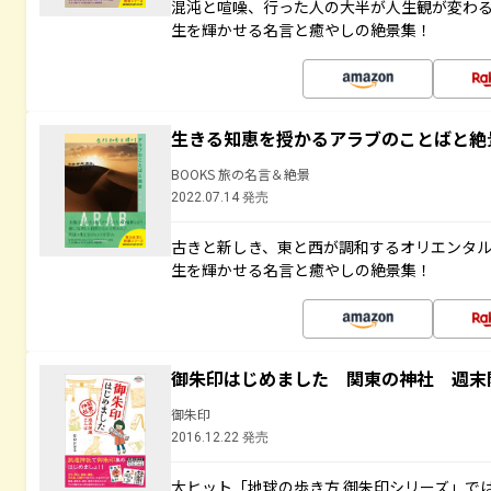
混沌と喧噪、行った人の大半が人生観が変わ
生を輝かせる名言と癒やしの絶景集！
生きる知恵を授かるアラブのことばと絶
BOOKS 旅の名言＆絶景
2022.07.14 発売
古きと新しき、東と西が調和するオリエンタ
生を輝かせる名言と癒やしの絶景集！
御朱印はじめました 関東の神社 週末
御朱印
2016.12.22 発売
大ヒット「地球の歩き方 御朱印シリーズ」で