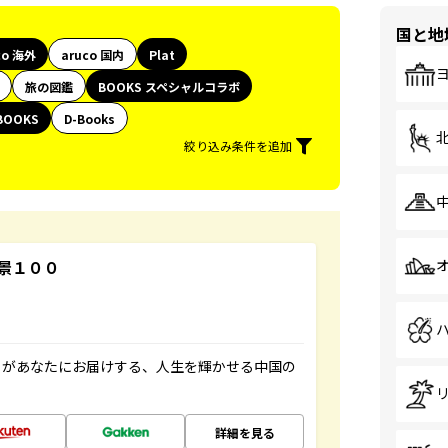
国と地
co 海外
aruco 国内
Plat
旅の図鑑
BOOKS スペシャルコラボ
BOOKS
D-Books
絞り込み条件を追加
景１００
」があなたにお届けする、人生を輝かせる中国の
詳細を見る