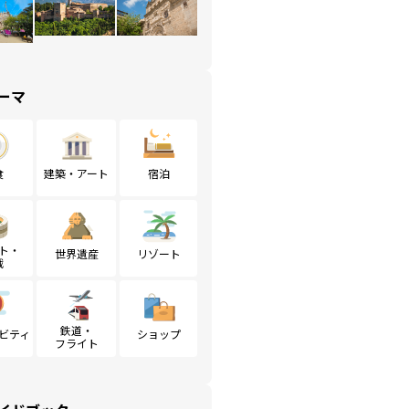
ーマ
食
建築・アート
宿泊
ト・
世界遺産
リゾート
戦
鉄道・
ビティ
ショップ
フライト