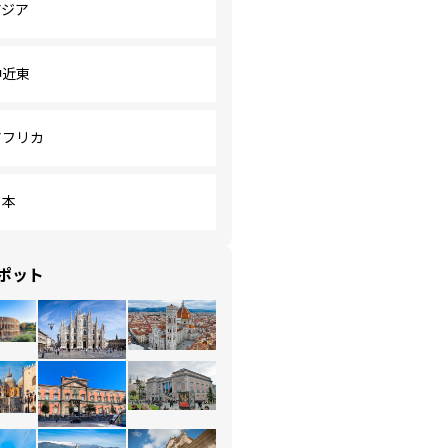
アジア
中近東
アフリカ
日本
ポット