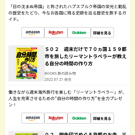
「日の沈まぬ帝国」と称されたハプスブルク帝国の栄光と動乱
の歴史をたどり、今なお各国に残る史跡を巡る歴史を旅するガ
イド。
詳細を見る
Ｓ０２ 週末だけで７０ヵ国１５９都
市を旅したリーマントラベラーが教え
る自分の時間の作り方
BOOKS 旅の読み物
2022.07.21 発売
働きながら週末海外旅行を楽しむ「リーマントラベラー」が、
人生を充実させるための“自分の時間の作り方”を全力プレゼ
ン！
詳細を見る
０２ 御朱印でめぐる京都のお寺 三