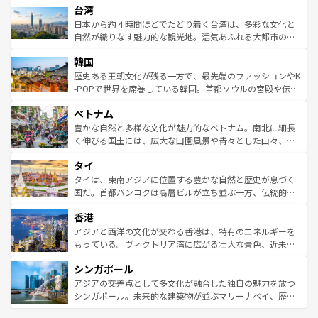
ならではの贅沢な旅のスタイルだ。 なお、新着のアメリカ
台湾
れるおもてなしの心で訪れる人々を迎えてくれるハワイの
リアリーフや大陸中央部にそびえるウルル（エアーズロッ
情報は
コンテンツ一覧
を参照してほしい。
人々、おいしいローカルフードやハワイアンミュージッ
ク）、タスマニアの美しい原生林やケアンズの熱帯雨林な
日本から約４時間ほどでたどり着く台湾は、多彩な文化と
ク、伝統的なフラダンスなど、すべてがハワイの魅力を彩
ど、見どころがたくさん。また、カフェやワイン、オージ
自然が織りなす魅力的な観光地。活気あふれる大都市の台
っている。訪れるたびに新しい発見と感動が待っているハ
ービーフなどの食文化も豊かで、美味しいものであふれて
北やノスタルジックな町並みが人気な九份（ジォウフェ
ワイを、存分に味わってほしい。 なお、新着のハワイ情報
韓国
いる。アクティビティも充実しており、サーフィンやダイ
ン）、静ひつな山岳地帯である台湾東部など、都市の喧騒
は
コンテンツ一覧
を参照してほしい。
ビング、ハイキングなど、アウトドア好きにはたまらな
と山間の静けさが共存しており、訪れる人に新しい発見と
歴史ある王朝文化が残る一方で、最先端のファッションやK
い。オーストラリアの多彩な魅力を存分に味わいつくそ
驚きをもたらしてくれる。また、奥深い台湾の食文化も魅
-POPで世界を席巻している韓国。首都ソウルの宮殿や伝統
う。 なお、新着のオーストラリア情報は
コンテンツ一覧
を
力で、夜市などの屋台グルメから高級料理、ヘルシーで美
家屋が並ぶエリアでは韓国の歴史と文化に浸ることがで
参照してほしい。
ベトナム
容にもいいと評判のスイーツなど、バラエティ豊かな料理
き、地方に足を延ばせば四季折々の自然美を楽しむことが
が味わえる。 なお、新着の台湾情報は
コンテンツ一覧
を参
できる。そして、キムチや焼肉、絶品のストリートフード
豊かな自然と多様な文化が魅力的なベトナム。南北に細長
照してほしい。
まで、さまざまな韓国料理が待っている。夜には、韓国な
く伸びる国土には、広大な田園風景や青々とした山々、世
らではのナイトライフも堪能できる。あたたかいホスピタ
界遺産に登録された壮大な自然景観が点在し、都市部では
タイ
リティに包まれながら、韓国の多彩な魅力を心ゆくまで味
急速な発展と共に伝統が息づく。ハノイの古い町並みやホ
わってみてほしい。 なお、新着の韓国情報は
コンテンツ一
ーチミン市のフランス統治時代の建物も、独特の雰囲気を
タイは、東南アジアに位置する豊かな自然と歴史が息づく
覧
を参照してほしい。
醸し出している。また、バラエティの豊かさとおいしさで
国だ。首都バンコクは高層ビルが立ち並ぶ一方、伝統的な
世界中の食通を魅了してやまないベトナム料理も魅力のひ
寺院や市場がいたるところに点在し、古きよき文化と現代
香港
とつ。フォーやバインミー、ベトナムコーヒーなどは、ぜ
の活気が交差している。北部ではチェンマイなどの山岳地
ひ現地で味わいたい。どの地域を訪れてもあたたかい人々
帯で自然と触れ合い、南部ではプーケットやクラビの美し
アジアと西洋の文化が交わる香港は、特有のエネルギーを
が旅行者を迎えてくれるので、きっと忘れられない旅にな
いビーチでリゾート気分を楽しむことができる。タイ料理
もっている。ヴィクトリア湾に広がる壮大な景色、近未来
るはずだ。 なお、新着のベトナム情報は
コンテンツ一覧
を
は世界的に有名で、屋台から高級レストランまで味覚を刺
的なアートスポット、そして歴史と現代が融合した町並
参照してほしい。
シンガポール
激する。気候は一年中温暖で、どの季節にも異なる楽しみ
み、どこを訪れても感動するはず。観光スポットが密集し
が待っている。親しみやすいタイの人々、仏教を中心とし
ており、効率よく見どころを回れるのも魅力。息をのむよ
アジアの交差点として多文化が融合した独自の魅力を放つ
た文化、そして多様な観光資源が、訪れる旅人を魅了し続
うな絶景から文化的な体験まで、香港を存分に楽しみ尽く
シンガポール。未来的な建築物が並ぶマリーナベイ、歴史
ける。 なお、新着のタイ情報は
コンテンツ一覧
を参照して
そう。 なお、新着の香港情報は
コンテンツ一覧
を参照して
と伝統を感じられるエスニックタウン、多数の緑豊かな公