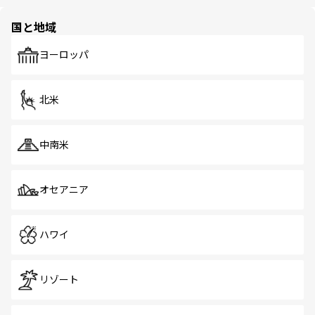
ほしい。
ほしい。
園や自然保護区など、自然が調和した近代的な景観と文化
の多様性あふれるカラフルな町は、どこを歩いても新しい
国と地域
発見がある。さらに、治安のよさや充実した公共交通機関
も、旅行者にとっては魅力的なポイント。グルメも豊富
で、ホーカーズは地元の風情を楽しめる外せないスポット
ヨーロッパ
だ。訪れる人を飽きさせないシンガポールで、多様な魅力
を体感しよう。 なお、新着のシンガポール情報は
コンテン
ツ一覧
を参照してほしい。
北米
中南米
オセアニア
ハワイ
リゾート