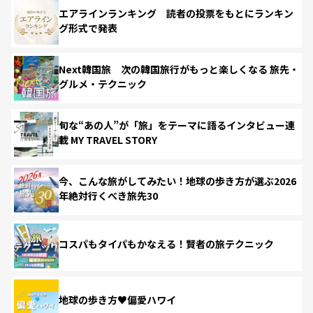
エアラインランキング 読者の投票をもとにランキン
グ形式で発表
Next韓国旅 次の韓国旅行がもっと楽しくなる 旅先・
グルメ・テクニック
旬な“あの人”が「旅」をテーマに語るインタビュー連
載 MY TRAVEL STORY
今、こんな旅がしてみたい！地球の歩き方が選ぶ2026
年絶対行くべき旅先30
コスパもタイパもかなえる！賢者の旅テクニック
地球の歩き方♥偏愛ハワイ