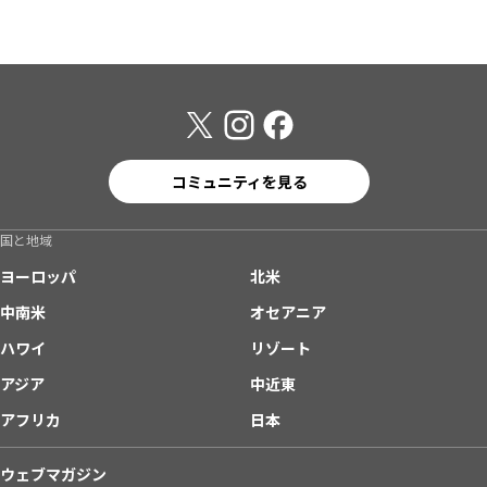
コミュニティを見る
国と地域
ヨーロッパ
北米
中南米
オセアニア
ハワイ
リゾート
アジア
中近東
アフリカ
日本
ウェブマガジン