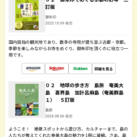
訂版
御朱印
2025.10.09 発売
国内屈指の観光地であり、数多の寺院が建ち並ぶ古都・京都。
季節を楽しみながらお寺をめぐり、御朱印を頂くのに役立つ一
冊です。
詳細を見る
０２ 地球の歩き方 島旅 奄美大
島 喜界島 加計呂麻島（奄美群島
１） ５訂版
島旅
2026.08.06 発売
ようこそ！ 絶景スポットから遊び方、カルチャーまで、島の
人たちが教えてくれた奄美大島の魅力を1冊に凝縮。さあ、島