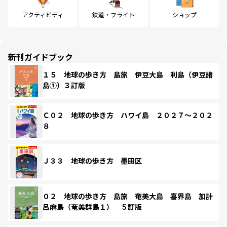
アクティビティ
鉄道・フライト
ショップ
新刊ガイドブック
１５ 地球の歩き方 島旅 伊豆大島 利島（伊豆諸
島①）３訂版
Ｃ０２ 地球の歩き方 ハワイ島 ２０２７～２０２
８
Ｊ３３ 地球の歩き方 墨田区
０２ 地球の歩き方 島旅 奄美大島 喜界島 加計
呂麻島（奄美群島１） ５訂版