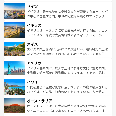
の城塞都市、穏やかなビーチリゾートまで多彩な表情を見
といった象徴的なスポットから、田舎町の古風な美しさま
せる。地方によって風土や気候が異なるスペインはその個
ドイツ
で、幅広い魅力が詰まっている。華麗な宮殿、歴史的な大
性で訪れる人を魅了する。 なお、新着のスペイン情報は
コ
聖堂、美しいビーチ、そして豊かな自然が、訪れる者を心
ドイツは、豊かな歴史と多彩な文化が交差するヨーロッパ
ンテンツ一覧
を参照してほしい。
から魅了する。また、フランスは美食の国としても知ら
の中心に位置する国。中世の街並みが残るロマンチック街
れ、フランス料理はユネスコ無形文化遺産にも登録されて
道から、未来を先取りするようなモダンな都市まで多様な
イギリス
いる。シャンパンの発祥地であるランス、プロヴァンスの
顔を持つこの国は、どこを歩いても飽きることがない。ベ
香り高いラベンダー畑など、多彩な楽しみ方が可能だ。さ
ルリンの文化的活気、バイエルン州のアルプスの絶景、そ
イギリスは、古きよき伝統と最先端が共存する国。ウェス
らに、パリ以外の地域にも魅力が溢れており、どの街角に
してライン川沿いのワイン畑といった風景は必見。ビール
トミンスター寺院や大英博物館のようなランドマーク、歴
も豊かな歴史と文化が息づいている。パリ以外の個性あふ
とソーセージを味わいながら地元の人と過ごす楽しい時間
史ある大学都市、美しい丘陵地帯や牧歌的な風景など、エ
れる地方に足を運ぶとそれぞれで全く異なる文化を体験で
スイス
は、お酒好きな人にはぜひ体験してほしい。 なお、新着の
リアごとに異なる魅力がある。また、優雅なアフタヌーン
きるだろう。 なお、新着のフランス情報は
コンテンツ一覧
ドイツ情報は
コンテンツ一覧
を参照してほしい。
ティー、ビール好きにはたまらない英国パブ、サッカー観
スイスの国土面積は九州ほどの広さだが、運行時刻が正確
を参照してほしい。
戦など、本場だからこそできる体験も豊富。イギリスを旅
な交通網が整備されており、初心者でも安心して個人旅行
して楽しみつくそう。 なお、新着のイギリス情報は
コンテ
を楽しめる。日本同様に時刻表どおりの旅が可能だ。中世
アメリカ
ンツ一覧
を参照してほしい。
の建物がそのまま残る町や、スイスならではのユニークな
博物館もあり、アルプス観光だけでなく町歩きも満喫する
アメリカ合衆国は、広大な土地と多様な文化が魅力の国。
ことができる。国民の所得が高いため物価も高いが、旅行
東海岸の都市部から西海岸のカリフォルニアまで、訪れる
者向けの交通パス提供のサービスもあり、うまく活用すれ
場所ごとに異なる風景と体験が待っている。ニューヨーク
ハワイ
ば市内交通費無料で観光を楽しむこともできる。 なお、新
のような巨大都市は、観光、ショッピング、エンターテイ
着のスイス情報は
コンテンツ一覧
を参照してほしい。
ンメントが詰まった刺激的なスポットだ。一方、アメリカ
年間を通じて温暖な気候に恵まれ、多くの島で構成される
西部には大自然が広がり、グランドキャニオンやイエロー
ハワイは、どの島も独自の魅力をもっている。大自然の神
ストーン国立公園といった絶景が堪能できる。さらに、南
秘を感じたいなら、火山が生み出した壮大な景観を誇るハ
オーストラリア
部のニューオーリンズでは、音楽と美食が融合した独特の
ワイ島は見逃せない。また、定番の観光地といえばオアフ
文化が魅力。旅行者はアメリカの各地域で異なる魅力を楽
島だが、静かな自然を求めるならマウイ島やカウアイ島が
オーストラリアは、壮大な自然と多様な文化が魅力の国。
しみながら、その多様性と豊かな歴史を感じることができ
おすすめ。エメラルドグリーンに輝く海をはじめ、豊かな
シドニーのシンボルであるシドニー・オペラハウス、オー
るだろう。車でのロードトリップや列車の旅も、アメリカ
文化や歴史が息づいている。「アロハスピリット」と呼ば
ストラリア東海岸北部に広がる大サンゴ礁地帯グレートバ