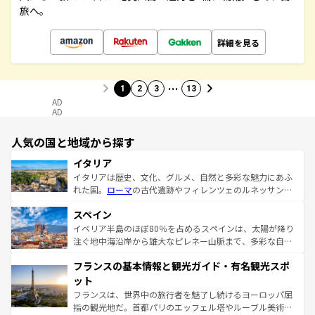
旅へ。
詳細を見る
…
1
2
3
13
AD
AD
人気の国と地域から探す
イタリア
イタリアは歴史、文化、グルメ、自然と多彩な魅力にあふ
れた国。
ローマ
の古代遺跡やフィレンツェのルネッサンス
美術、ヴェネツィアの運河など、歴史あるスポットはもち
スペイン
ろん、トスカーナの美しい田園風景やアマルフィ海岸の絶
景など、自然景観も見逃せない。観光の合間には、本場の
イベリア半島のほぼ80％を占めるスペインは、太陽が降り
ピザやパスタなど、絶品のイタリア料理を堪能することも
注ぐ地中海沿岸から雄大なピレネー山脈まで、多彩な自然
できる。朝目覚めてから夜眠るまで、すべての瞬間を楽し
と文化が詰まったヨーロッパ屈指の旅行先だ。多様な地域
フランスの基本情報と観光ガイド・有名観光スポ
ませてくれるイタリアで、忘れられない旅をしてみよう！
文化が根付くこの国では、情熱的なフラメンコ、熱気あふ
なお、新着のイタリア情報は
コンテンツ一覧
を参照してほ
れる闘牛、そして美味しいタパスが生活の一部となってい
ット
しい。
る。首都マドリードの洗練された雰囲気や、バルセロナの
フランスは、世界中の旅行者を魅了し続けるヨーロッパ屈
アートに溢れた街角から、地方では古代ローマ遺跡や中世
指の観光地だ。首都パリのエッフェル塔やルーブル美術館